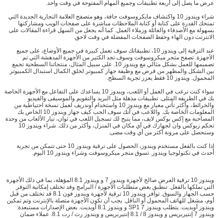
عرض ما يصل إلى أربعة تطبيقات وجميع المهام المفتوحة في وقت واحد.
شراء ويندوز 10 واكتشاف مايكروسوفت حافة، وهو متصفح العلامة التجارية الجديدة التي
تمنحك القدرة على كتابة أو كتابة الملاحظات مباشرة على صفحات الويب ومشاركتها
بسهولة مع الأصدقاء والعائلة وزملاء العمل. كما أنه يجعل من السهل قراءة المقالات على
الانترنت دون الهاء وحفظ الصفحات المفضلة في وقت لاحق.
عند الترقية إلى ويندوز 10، تطبيقاتك سوف تعمل كبيرة في جميع الأوضاع، على جميع
الأجهزة. تصفح متجر ميكروسوفت وسوف تجد الكثير من الأجهزة المدهشة التي تم
تصميمها للعمل بشكل مثالي مع ويندوز 10. على سبيل المثال، منتجاتنا السطحية تجمع
بين الشكل والمظهر من قرص مع وظيفة جهاز كمبيوتر لخلق الكمال استبدال الكمبيوتر
المحمول. ويندوز 10 فقط يعزز تجربة السطح.
سواء كنت ترغب في العمل أو اللعب، ويندوز 10 يساعدك على التفاعل مع الأجهزة الخاصة
بك في الطريقة المثلى. تطبيقات مذهلة مثل البريد والتقويم والموسيقى والفيديو
والخرائط، وأكثر تأتي معيار مع ويندوز 10 واستخدام أوندريف لعمل نسخة احتياطية من
المعلومات الخاصة بك. واللاعب في أنك سوف الحب كيف جهاز ويندوز 10 الخاص بك
المصاحبة مع إكس بوكس ​​لايف، مما يتيح لك تسجيل اللعب في ثوان، تيار الألعاب من وحدة
تحكم زبوكس وان لجهازك في أي مكان في المنزل، وأكثر من ذلك. شراء ويندوز 10
وستحصل على مرونة أكثر من أي وقت مضى.
إذا كنت بالفعل مستخدم ويندوز، الحصول على ترقية ويندوز 10 حتى تتمكن من تجربة
أحدث في تكنولوجيا ويندوز. تسوق متجر ميكروسوفت وشراء ويندوز 10 اليوم.
ويندوز 10 ترقية العرض صالح لأجهزة ويندوز 7 و ويندوز 8.1 المؤهلة، بما في ذلك الأجهزة
التي تملكها بالفعل. تنطبق بعض متطلبات الأجهزة / البرامج وقد تختلف إمكانية التوفر
حسب الجهاز والسوق. توافر ويندوز 10 ترقية لأجهزة ويندوز فون 8.1 قد تختلف من قبل
أوم، مشغل للهاتف المحمول أو الناقل. يجب أن تكون الأجهزة متصلة بالإنترنت وتم تمكين
ويندوز أوبديت. يتطلب ويندوز 7 SP1 و ويندوز 8.1 أوبديت. بعض الإصدارات مستبعدة:
ويندوز 7 إنتيربريس و ويندوز 8 / 8.1 إنتيربريس و ويندوز رت / رت 8.1. عملاء ضمان