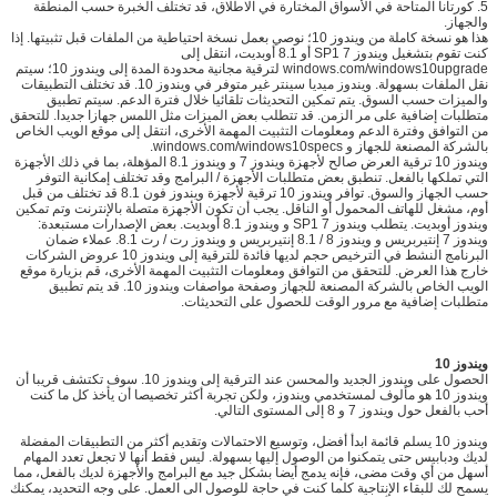
5. كورتانا المتاحة في الأسواق المختارة في الاطلاق، قد تختلف الخبرة حسب المنطقة
والجهاز.
هذا هو نسخة كاملة من ويندوز 10؛ نوصي بعمل نسخة احتياطية من الملفات قبل تثبيتها. إذا
كنت تقوم بتشغيل ويندوز 7 SP1 أو 8.1 أوبديت، انتقل إلى
windows.com/windows10upgrade لترقية مجانية محدودة المدة إلى ويندوز 10؛ سيتم
نقل الملفات بسهولة. ويندوز ميديا ​​سينتر غير متوفر في ويندوز 10. قد تختلف التطبيقات
والميزات حسب السوق. يتم تمكين التحديثات تلقائيا خلال فترة الدعم. سيتم تطبيق
متطلبات إضافية على مر الزمن. قد تتطلب بعض الميزات مثل اللمس جهازا جديدا. للتحقق
من التوافق وفترة الدعم ومعلومات التثبيت المهمة الأخرى، انتقل إلى موقع الويب الخاص
بالشركة المصنعة للجهاز و windows.com/windows10specs.
ويندوز 10 ترقية العرض صالح لأجهزة ويندوز 7 و ويندوز 8.1 المؤهلة، بما في ذلك الأجهزة
التي تملكها بالفعل. تنطبق بعض متطلبات الأجهزة / البرامج وقد تختلف إمكانية التوفر
حسب الجهاز والسوق. توافر ويندوز 10 ترقية لأجهزة ويندوز فون 8.1 قد تختلف من قبل
أوم، مشغل للهاتف المحمول أو الناقل. يجب أن تكون الأجهزة متصلة بالإنترنت وتم تمكين
ويندوز أوبديت. يتطلب ويندوز 7 SP1 و ويندوز 8.1 أوبديت. بعض الإصدارات مستبعدة:
ويندوز 7 إنتيربريس و ويندوز 8 / 8.1 إنتيربريس و ويندوز رت / رت 8.1. عملاء ضمان
البرنامج النشط في الترخيص حجم لديها فائدة للترقية إلى ويندوز 10 عروض الشركات
خارج هذا العرض. للتحقق من التوافق ومعلومات التثبيت المهمة الأخرى، قم بزيارة موقع
الويب الخاص بالشركة المصنعة للجهاز وصفحة مواصفات ويندوز 10. قد يتم تطبيق
متطلبات إضافية مع مرور الوقت للحصول على التحديثات.
ويندوز 10
الحصول على ويندوز الجديد والمحسن عند الترقية إلى ويندوز 10. سوف تكتشف قريبا أن
ويندوز 10 هو مألوف لمستخدمي ويندوز، ولكن تجربة أكثر تخصيصا أن يأخذ كل ما كنت
أحب بالفعل حول ويندوز 7 و 8 إلى المستوى التالي.
ويندوز 10 يسلم قائمة ابدأ أفضل، وتوسيع الاحتمالات وتقديم أكثر من التطبيقات المفضلة
لديك ودبابيس حتى يتمكنوا من الوصول إليها بسهولة. ليس فقط أنها لا تجعل تعدد المهام
أسهل من أي وقت مضى، فإنه يدمج أيضا بشكل جيد مع البرامج والأجهزة لديك بالفعل، مما
يسمح لك للبقاء الإنتاجية كلما كنت في حاجة للوصول الى العمل. على وجه التحديد، يمكنك