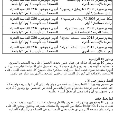
العربية / الإسبانية / أخرى
النسخة / ييك / أوسب / أوم / كوا ملصقا
ويندوز سيرفر 2008 R2 ريتايل فيرسيون /
أدوبي فوتوشوب CS6 القياسية التجزئة
أرابيك / سبانيش / أوثر
النسخة / ييك / أوسب / أوم / كوا ملصقا
سكل سيرفر 2008 R2 ريتايل فيرسيون /
أدوبي فوتوشوب CS6 القياسية التجزئة
أرابيك / سبانيش / أوثر
النسخة / ييك / أوسب / أوم / كوا ملصقا
ويندوز سيرفر 2008 المؤسسة التجزئة
أدوبي فوتوشوب CS6 القياسية التجزئة
النسخة / العربية / الإسبانية / أخرى
النسخة / ييك / أوسب / أوم / كوا ملصقا
ويندوز سيرفر 2012 ستد النسخة التجزئة /
أدوبي فوتوشوب CS6 القياسية التجزئة
العربية / الإسبانية / أخرى
النسخة / ييك / أوسب / أوم / كوا ملصقا
ويندوز سيرفر 2012 ستد النسخة التجزئة /
أدوبي فوتوشوب CS6 القياسية التجزئة
العربية / الإسبانية / أخرى
النسخة / ييك / أوسب / أوم / كوا ملصقا
ويندوز 10 الرئيسية
ويندوز 10 هو شريك حياتك في جعل الأمور تحدث. الحصول على بدء التشغيل السريع،
قائمة ابدأ مألوفة بعد توسيع، وطرق جديدة كبيرة للحصول على الاشياء القيام به حتى عبر
أجهزة متعددة. سوف تحب أيضا الميزات المبتكرة مثل متصفح كل جديد بنيت للعمل على
الانترنت، بالإضافة إلى كورتانا، المساعد الرقمي الشخصي الذي يساعدك عبر يومك.
أفضل ويندوز حتى الآن
تم تصميم ويندوز 10 للذهاب معك بسلاسة من جهاز واحد إلى آخر. انها سريعة واستجابة.
حتى تحصل على دردشة مجانية أو دعم الهاتف من أشخاص حقيقيين. مع ويندوز 10، فإنه
من الأسهل من أي وقت مضى أن تفعل أشياء عظيمة.
انها تعمل فقط
ويندوز 10 يجمع بين ويندوز كنت تعرف بالفعل ويضيف تحسينات كبيرة سوف الحب.
تقنيات مثل InstantGo1 تمكنك من التمهيد والاستئناف بسرعة. ويحتوي ويندوز 10 على
ميزات أمان مدمجة أكثر من أي وقت مضى للمساعدة في الحماية من البرامج الضارة.