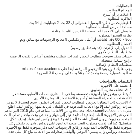
المتطلبات
المعالج المطلوب
1 غيغاهرتز أو أسرع
الذاكرة المطلوبة
1 غيغابايت من ذاكرة الوصول العشوائي ل 32 بت. 2 غيغابايت ل 64 بت
مساحة القرص الصلب المطلوبة
ما يصل إلى 20 جيجابايت مساحة القرص الثابت المتاحة
بطاقة الفيديو المطلوبة
800 × 600 دقة الشاشة أو أعلى. ديريكتكس 9 معالج الرسومات مع سائق ودم
الاتصال المطلوب
الدخول إلى الإنترنت (قد يتم تطبيق رسوم)
متطلبات النظام الأخرى
حساب ميكروسوفت مطلوب لبعض الميزات. تتطلب مشاهدة أقراص الفيديو الرقمية
برامج تشغيل منفصلة
متطلبات النظام الإضافية
يجب عليك قبول بنود الترخيص المرفقة أيضا على microsoft.com/useterms
مطلوب تفعيل؟ رخصة واحدة 32 و 64 بت على أوسب 3.0 المدرجة
التقييمات والمراجعات
1. تعتمد على الأجهزة
2. قد تختلف تجارب التطبيق.
3. يتطلب ويندوز هيلو أجهزة متخصصة، بما في ذلك قارئ بصمات الأصابع، مستشعر
الأشعة تحت الحمراء المضاءة أو أجهزة الاستشعار البيومترية الأخرى.
4. الإنترنت ذات النطاق العريض المطلوب لبعض الميزات (تطبق رسوم إيسب). لا تتوفر
ميزات زبوكس ليف إلا مع الألعاب المدعومة في البلدان التي تدعمها زبوكس ليف، اطلع
على xbox.com/live/countries. عدد محدود من الألعاب المتاحة في عام 2015 التي تدعم
اللعب عبر الأجهزة؛ ألعاب إضافية لمتابعة. تيار إلى جهاز واحد في وقت واحد. يتطلب البث
المتعدد مع زبوكس وان اتصال الشبكة المنزلية وعضوية زبوكس ليف غولد (يباع بشكل
منفصل)؛ كما أن الذهب مطلوب للعب متعدد اللاعبين على زبوكس وان. ديريكتكس 12
متوفرة فقط مع الألعاب المدعومة ورقائق الرسومات. لعبة دفر متوفرة فقط مع الأجهزة
المعتمدة. زبوكس وان، بيسي / اللوحي والهاتف إصدارات من الألعاب تباع كل على حدة.