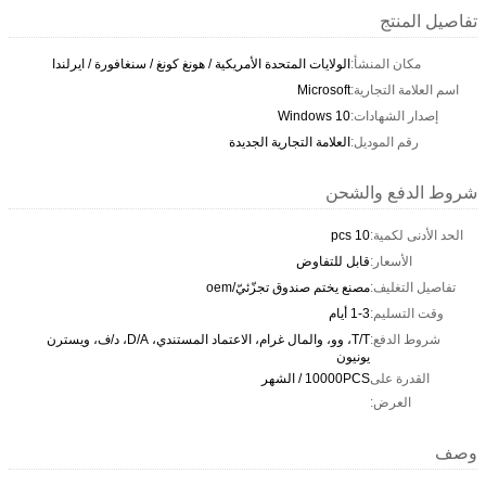
تفاصيل المنتج
مكان المنشأ:
الولايات المتحدة الأمريكية / هونغ كونغ / سنغافورة / ايرلندا
اسم العلامة التجارية:
Microsoft
إصدار الشهادات:
Windows 10
رقم الموديل:
العلامة التجارية الجديدة
شروط الدفع والشحن
الحد الأدنى لكمية:
10 pcs
الأسعار:
قابل للتفاوض
تفاصيل التغليف:
مصنع يختم صندوق تجزّئيّ/oem
وقت التسليم:
1-3 أيام
شروط الدفع:
T/T، وو، والمال غرام، الاعتماد المستندي، D/A، د/ف، ويسترن
يونيون
القدرة على
10000PCS / الشهر
العرض:
وصف