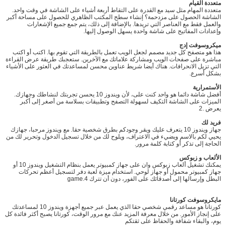
اترك رسالة
متعددة القيام
متعددة المهام مثل سيد مع القدرة على التقاط أربعة أشياء على الشاشة في وقت واحد.
الشاشة الحصول على مزدحمة؟ إنشاء سطح المكتب الظاهري للحصول على مساحة أكبر
والعمل فقط مع العناصر التي تريدها. بالإضافة إلى ذلك، يتم جمع جميع الإشعارات
وإعدادات المفاتيح على شاشة واحدة يسهل الوصول إليها.
ميكروسوفت إدج
هذا هو متصفح كل جديد مصمم لجعل الويب تعمل بالطريقة التي تقوم بها. اكتب أو اكتب
مباشرة على صفحات الويب ومشاركة علاماتك مع الآخرين. ستعجبك طريقة عرض القراءة
التي تزيل الانحرافات. هناك أيضا شريط عناوين محسن لمساعدتك في العثور على الأشياء
بشكل أسرع.
الأستمرارية
أفضل شاشة دائما هو واحد كنت على، لأن ويندوز 10 يحسن تجربتك لنشاطك وجهازك.
الميزات على الشاشة التكيف لسهولة التصفح وتطبيقات بسلاسة من أصغر إلى أكبر
يعرض .2
فريد لك
جهاز ويندوز 10 يتعرف عليك ويقر وجودكم بطرق شخصية حقا. مع ويندوز مرحبا، جهازك
يحيي لكم بالاسم ويضيء في الاعتراف، ويلوح لك من خلال تسجيل الدخول وتحرير لك من
الحاجة إلى تذكر أو كتابة كلمة مرور.
الألعاب و زبوكس
يمكنك تشغيل ألعاب زبوكس وان على جهاز كمبيوتر يعمل بنظام التشغيل ويندوز 10 أو
جهاز كمبيوتر محمول أو جهاز لوحي. استخدام ميزة لعبة دفر لتسجيل أعظم تحركات
إرسال
البطل وإرسالها إلى أصدقائك على الفور، دون أن تترك game.4
مايكروسوفت كورتانا
كورتانا هو مساعد رقمي شخصي حقا الذي يعمل عبر جميع أجهزة ويندوز 10 لمساعدتك
على إنجاز الأمور. من خلال معرفة المزيد عنك مع مرور الوقت، كورتانا يصبح أكثر فائدة كل
يوم، والبقاء شفافة والحفاظ على ثقتكم