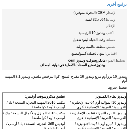
برامج أخرى
الإصدار:
OEM (التجزئة متوفرة)
وسائط
32bit/64 لقمة
الإعلام:
اكتب:
ويندوز 10 الرئيسية
ضمانة:
وقت الحياة لبنود تفعيل
تطبيق:
منطقة عالمية ودولية
اقتباس:
البيع بالجملة/أكسو/مصنع
مايكروسوفت ويندوز oem
تسليط الضوء:
,
ويندوز تصنيع المعدات الأصلية في نهاية المطاف
ويندوز 10 برو أوم مربع ويندوز 10 مفتاح المنتج، كوا الترخيص ملصق، ويندوز 8.1 المهنية
أوم
تفصيل سريع:
ويندوز نظام الكمبيوتر:
تطبيق ميكروسوفت أوفيس:
ويندوز 10 الموالية أوم 64 بت الإنجليزية /
مكتب 2016 المهنية التجزئة النسخة / يك /
الفرنسية / العربية / الإسبانية / أخرى
أوسب / أوم / كوا ملصقا
ويندوز 10 برو التجزئة 64 بت الإنجليزية /
مكتب 2016 المنزل والأعمال النسخة / ييك /
الفرنسية / العربية / الإسبانية / أخرى
أوسب / أوم / كوا ملصقا
ويندوز 8.1 برو أوم 64 بت الإنجليزية /
أوفيس 365 التجزئة النسخة / يك / أوسب /
الفرنسية / العربية / الإسبانية / أخرى
أوم / كوا ملصقا