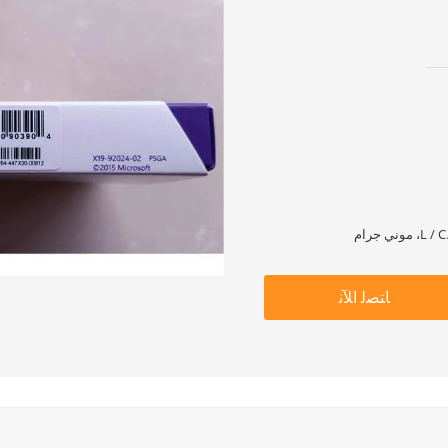
ﺎﺘﺼﻟ ﺍﻶﻧ