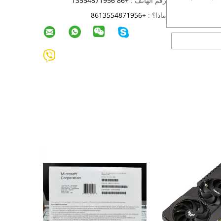
رقم الهاتف :
+86 13554871956
ماذا؟ :
+
8613554871956