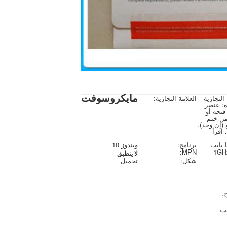
مايكروسوفت
 التجارية
العلامة التجارية:
ة:
عنصر
فتحه أو
من ختم
(إن وجد).
. اقرأ
برنامج:
ويندوز 10
MPN:
لا ينطبق
شكل:
تحميل
.