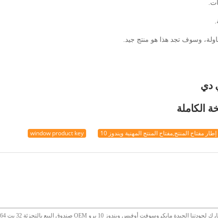
إطار مفتاح المنتج,مفتاح المنتج المهنية ويندوز 10
window product key