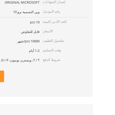
إصدار الشهادات:
ORIGINAL MICROSOFT
رقم الموديل:
وين التسمية برو 10
الحد الأدنى لكمية:
10 pcs
الأسعار:
قابل للتفاوض
تفاصيل التغليف:
10000 pcs/شهر
وقت التسليم:
1-2 أيام
شروط الدفع:
T / T، ويسترن يونيون، L / C، D / P، موني جرام