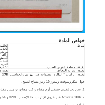
خواص المادة
شرط:
العلامة
الجديد
لم يتم 
إزالته 
المصنع 
البند
..
المزيد
دقيقة. مساحة القرص الصلب:
16 غيغا بايت
دقيقة. سرعة المعالج:
بقوة 1GHz
دقيقة. الرامات " الذاكرة العشوائية في الهواتف والحواسيب:
2GB
حول ميكروسوفت ويندوز 10 رمز مفتاح المنتج:
1.
نحن نعد لتقديم حقيقي أوم مفتاح و فب مفتاح، نو مسن مفتاح
2.Activate 100٪ عن طريق الإنترنت لكلا الإصدار 32BIT و 64 بت.
3. لا قيود اللغة.