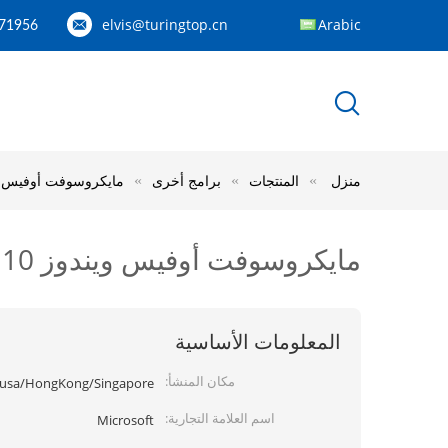
elvis@turingtop.cn
Arabic
71956
منزل
المنتجات
برامج أخرى
مايكروسوفت أوفيس ويندوز 10 برو OEM صندوق البيع بالتج
مايكروسوفت أوفيس ويندوز 10 برو OEM صندوق البيع بالتجزئة 32 بت X 64 بت
المعلومات الأساسية
مكان المنشأ:
usa/HongKong/Singapore/بورتو ريكو/إيرلندا
اسم العلامة التجارية:
Microsoft