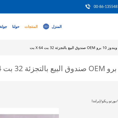
00-86-135548
المنزل
المنتجات
حولنا
جولة 
زئة 32 بت X 64 بت