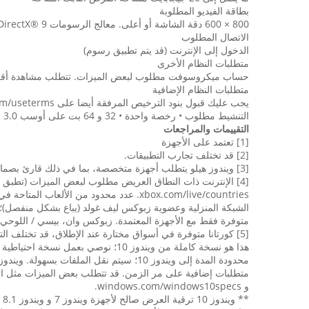
بطاقة الفيديو المطلوبة
800 × 600 دقة الشاشة أو أعلى. معالج الرسومات DirectX® 9 مع سائق ودم
الاتصال المطلوب
الدخول إلى الإنترنت (قد يتم تطبيق رسوم)
متطلبات النظام الأخرى
حساب ميكروسوفت مطلوب لبعض الميزات. تتطلب مشاهدة أقراص
متطلبات النظام الإضافية
يجب عليك قبول بنود الترخيص المرفقة أيضا على microsoft.com/useterms
التنشيط مطلوب • رخصة واحدة • 32 و 64 بت على أوسب 3.0 المضمنة
التقييمات والمراجعات
[1] تعتمد على الأجهزة
[2] قد تختلف تجارب التطبيقات.
[3] ويندوز هيلو يتطلب أجهزة متخصصة، بما في ذلك قارئ بصمات الأصابع، مستشعر الأشعة تحت الحمراء المضاءة أو أجهزة الاستشعار البيومترية الأخرى.
[4] الإنترنت ذات النطاق العريض مطلوب لبعض الميزات (تطبق 
متوفرة فقط مع الأجهزة المعتمدة. زبوكس وان، بيسي / اللوحي 
[5] كورتانا متوفرة في أسواق مختارة عند الإطلاق، قد تختلف التجربة حسب المنطقة والجهاز.
متطلبات إضافية على مر الزمن. قد تتطلب بعض الميزات مثل اللم
و windows.com/windows10specs.
*