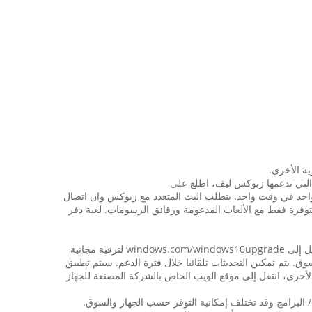
 التي تدعمها زبوكس ليف، اطلع على
عاب إضافية لمتابعة. تيار إلى جهاز واحد في وقت واحد. يتطلب البث المتعدد مع زبوكس وان اتصال
 المنزلية وعضوية زبوكس ليف غولد (يباع بشكل منفصل)؛ كما أن الذهب مطلوب للعب متعدد اللاعبين على زبوكس وان. ديريكتكس 12 متوفرة فقط مع الألعاب المدعومة ورقائق الرسومات. لعبة دفر
هذا هو نسخة كاملة من ويندوز 10؛ نوصي بعمل نسخة احتياطية من الملفات قبل تثبيتها. إذا كنت تقوم بتشغيل ويندوز 7 SP1 أو 8.1 أوبديت، انتقل إلى windows.com/windows10upgrade لترقية مجانية
 متوفر في ويندوز 10. قد تختلف التطبيقات والميزات حسب السوق. يتم تمكين التحديثات تلقائيا خلال فترة الدعم. سيتم تطبيق
أخرى، انتقل إلى موقع الويب الخاص بالشركة المصنعة للجهاز
نطبق بعض متطلبات الأجهزة / البرامج وقد تختلف إمكانية التوفر حسب الجهاز والسوق.