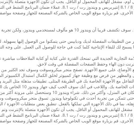
قديم أكثر من التطبيقات المفضلة لديك ودبابيس حتى يتمكنوا من الوصول إليها بسه
ا يسمح لك للبقاء الإنتاجية كلما كنت في حاجة للوصول الى العمل. على وجه ال
فح العلامة التجارية الجديدة التي تمنحك القدرة على كتابة أو كتابة الملاحظات مبا
انترنت دون الهاء وحفظ الصفحات المفضلة في وقت لاحق.
 تعمل كبيرة في جميع الأوضاع، على جميع الأجهزة. تصفح متجر ميكروسوفت وسوف تجد الكث
عمل أو اللعب، ويندوز 10 يساعدك على التفاعل مع الأجهزة الخاصة بك في الطريقة المثلى. تطبيقات مذه
ويندوز 10 واستخدام أوندريف لعمل
ذلك. شراء ويندوز 10 وستحصل على مرونة أكثر من أي وقت مضى.
 10 ترقية العرض صالح لأجهزة ويندوز 7 و ويندوز 8.1 المؤهلة، بما في ذلك الأجهزة التي تملكها بالفعل. تنطبق 