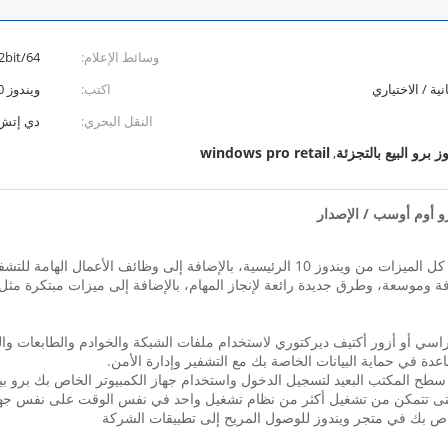
وسائط الإعلام:
32bit/64 لقمة
نية / الاختياري
اكتب:
ويندوز 10 برو
النقل البحري:
دي إتش إ
windows pro retail
,
مع ويندوز 10 برو، كنت قد حصلت على شريك تجاري كبير. لديه كل الميزات من ويندوز 10 الرئي
 وموسعة، وطرق جديدة رائعة لإنجاز المهام، بالإضافة إلى ميزات مبتكرة مثل ال
اسي أو أزور أكتيف ديركتوري لاستخدام ملفات الشبكة والخوادم والطابعات وال
ة في حماية البيانات الخاصة بك مع التشفير وإدارة الأمن.