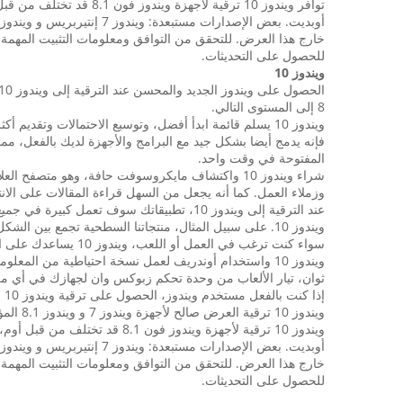
للحصول على التحديثات.
ويندوز 10
8 إلى المستوى التالي.
ويندوز 10 يسلم قائمة ابدأ أفضل، وتوسيع الاحتمالات وت
فإنه يدمج أيضا بشكل جيد مع البرامج والأجهزة لديك بالفعل، مم
المفتوحة في وقت واحد.
شراء ويندوز 10 واكتشاف مايكروسوفت حافة، وهو متص
وزملاء العمل. كما أنه يجعل من السهل قراءة المقالات على ال
عند الترقية إلى ويندوز 10، تطبيقاتك سوف
ويندوز 10. على سبيل المثال، منتجاتنا السطحية تجمع بين الشكل والمظهر من قرص مع وظيفة جهاز كمبيوتر لخلق الكمال استبدال الكمبيوتر المحمول. ويندوز 10 فقط يعزز تجربة السطح.
سواء كنت ترغب في ال
ثوان، تيار الألعاب من وحدة تحكم زبوكس وان لجهازك في أي مكان في المنزل، وأكثر من 
إذا كنت بالفعل مستخدم ويندوز، الحصول على ترقية ويندوز 10 حتى تتمكن من تجربة أحدث في تكنولوجيا ويندوز. تسوق متجر ميكروسوفت وشراء ويندوز 10 اليوم.
ويندوز
للحصول على التحديثات.