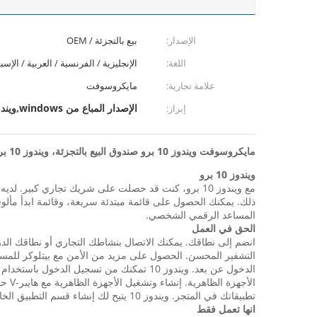
الإصدار:
بيع بالتجزئة / OEM
اللغة:
الإنجليزية / الفرنسية / العربية / الإسبا
علامة تجارية:
مايكروسوفت
الإصدار المباع من windows,ويندوز برو البيع بالتجزئة
إبراز:
مايكروسوفت ويندوز 10 برو صندوق البيع بالتجزئة، ويندوز 10 برو أوم أوسب / الإصدار
ويندوز 10 برو
ذلك. يمكنك الحصول على قائمة مبتدئة سريعة، وقائمة ابدأ مألوفة
المساعد الرقمي الشخصي.
الحق في العمل
انضم إلى نطاقك. يمكنك الاتصال بنشاطك التجاري أو نطاقك الدر
التشفير المحسن. الحصول على مزيد من الأمن مع بيتلوكر للمساعد
الدخول عن بعد. ويندوز 10 تمكنك من تسجيل الدخول باستخدام سطح المكتب البعيد لتسجيل الدخول واستخدام جهاز الكمبيوتر الخاص بك برو بينما في المنزل أو على الطريق.
الأجهزة الظاهرية. إنشاء وتشغيل الأجهزة الظاهرية مع هايبر-V حتى تتمكن من تشغيل أكثر من نظام تشغيل واحد في نفس الوقت على نفس جهاز الكمبيوتر.
تطبيقاتك في المتجر. ويندوز 10 يتيح لك إنشاء قسم التطبيق الخاص بك في متجر ويندوز للوصول المريح إلى تطبيقات الشركة
انها تعمل فقط