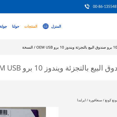
00-86-135548
المنزل
المنتجات
حولنا
جولة 
ونغ كونغ / سنغافورة / ايرلندا