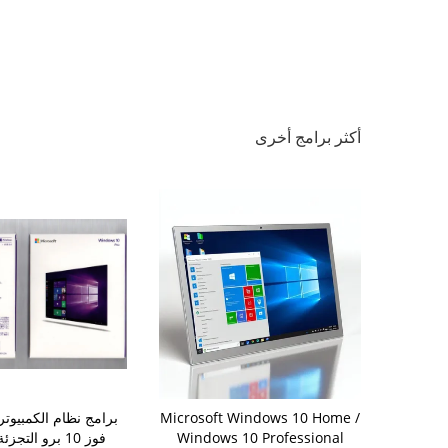
أكثر برامج أخرى
Microsoft Windows 10 Home /
OEM Micros
Windows 10 Professional
11 Pro OEM R