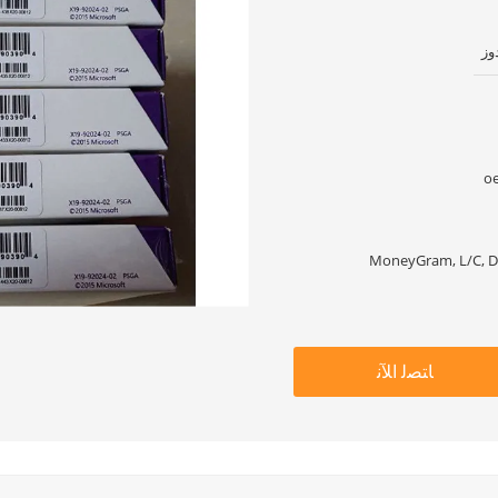
ﺎﺘﺼﻟ ﺍﻶﻧ