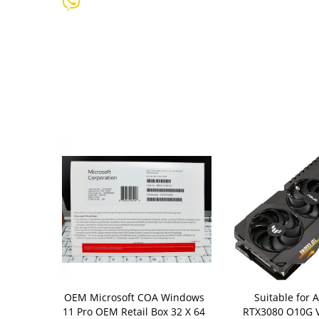
ws 10 Home /
OEM Microsoft COA Windows
Suitable for 
ofessional
11 Pro OEM Retail Box 32 X 64
RTX3080 O10G 