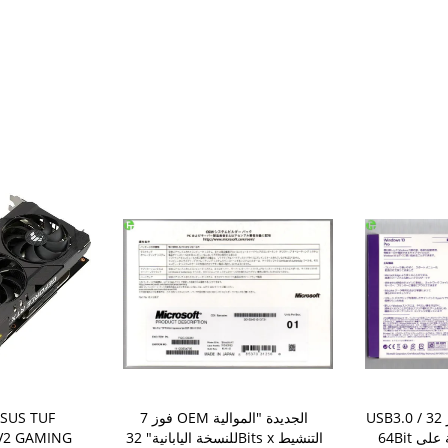
USB3.0 برامج نظام الكمبيوتر 32 /
فوز 7 OEM الجديدة "الموالية
ASUS TUF
64Bit فوز 10 برو التجزئة على
للنسخة اليابانية" 32Bits x التنشيط
V2 GAMING