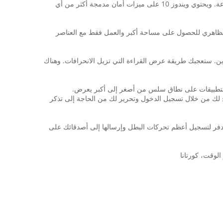
ويندوز 10 يجمع بين ويندوز كنت تعرف بالفعل ويضيف تحسينات كبيرة عليك الحب. تقنيات مثل InstantGo1 تمكنك من التمهيد والاستئناف بسرعة. ويحتوي ويندوز 10 على ميزات أمان مدمجة أكثر من أي
لظاهري للحصول على مساحة أكبر والعمل فقط مع العناصر
ين. ستعجبك طريقة عرض القراءة التي تزيل الانحرافات. وهناك
ف، ويلوح لك من خلال تسجيل الدخول وتحرير لك من الحاجة إلى تذكر
 محمول أو جهاز لوحي. استخدام ميزة لعبة دفر لتسجيل أعظم تحركات البطل وإرسالها إلى أصدقائك على