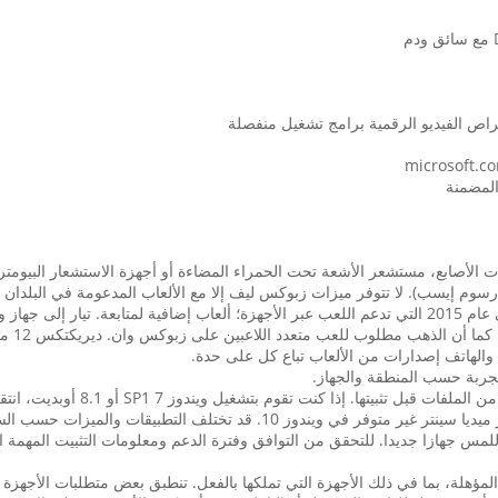
 الفيديو الرقمية برامج تشغيل منفصلة
رسوم إيسب). لا تتوفر ميزات زبوكس ليف إلا مع الألعاب المدعومة في البلدان
xbox.com/live/countries. عدد محدود من الألعاب المتاحة في عام 2015 التي تدعم اللعب عبر الأجهزة؛ أل
الشبكة
والهاتف إصدارات من الألعاب تباع كل على حدة.
محدودة المدة إلى ويندوز 10؛ سيتم نقل الملفات بسهولة. ويندوز ميديا ​​سينتر غير
س جهازا جديدا. للتحقق من التوافق وفترة الدعم ومعلومات التثبيت المهمة ال
* ويندوز 10 ترقية العرض صالح لأجهزة ويندوز 7 و ويندوز 8.1 المؤهلة، بما في ذلك الأجهزة التي تملكها بالفعل. ت