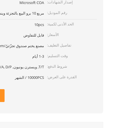
إصدار الشهادات:
Microsoft COA
رقم الموديل:
مربع 10 برو البيع بالتجزئة ويندوز
الحد الأدنى لكمية:
10pcs
الأسعار:
قابل للتفاوض
تفاصيل التغليف:
مصنع يختم صندوق تجزّئيّ/oem
وقت التسليم:
1-3 أيام
شروط الدفع:
T/T, ويسترن يونيون, MoneyGram, L/C, D/A, D/P
القدرة على العرض:
10000PCS / الشهر