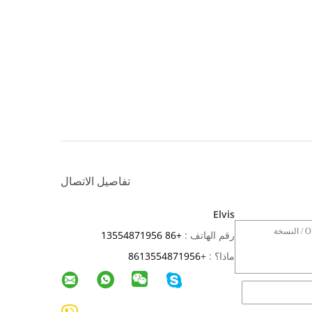
تفاصيل الاتصال
Elvis
رقم الهاتف :
+86 13554871956
ماذا؟ :
+
8613554871956