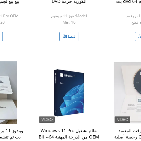
بت
الكورية حزمة DVD
بيع بيع لجم
Model: فوز 11 بروفوم
11 Pro OEM
Min: 10
n: 20
ﻧ
ﺎﺘﺼﻟ ﺍﻶﻧ
فت المعتمد
نظام تشغيل Windows 11 Pro
ويندوز 11 برو OEM رخصة أصلية
OEM من الدرجة المهنية 64-Bit -
بت تم تنشي