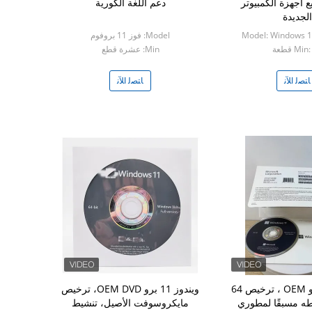
يع أجهزة الكمبيوتر
دعم اللغة الكورية
الجديدة
Model: Windows 
Model: فوز 11 بروفوم
Mi قطعة
Min: عشرة قطع
ﺎﺘﺼﻟ ﺍﻶﻧ
ﺎﺘﺼﻟ ﺍﻶﻧ
ويندوز 11 برو OEM ، ترخيص 64
ويندوز 11 برو OEM DVD، ترخيص
طه مسبقًا لمطوري
مايكروسوفت الأصيل، تنشيط