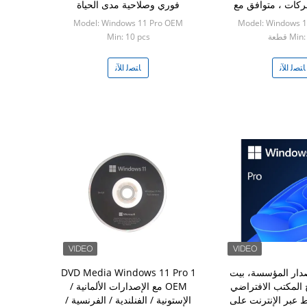
ركات ، متوافق مع
فوري وصلاحية مدى الحياة
TPM 2.
Model: Windows 11 Pro OEM
Model: Windows 
Mi قطعة
Min: 10 pcs
ﺎﺘﺼﻟ ﺍﻶﻧ
ﺎﺘﺼﻟ ﺍﻶﻧ
وز 11 إصدار المؤسسة، بيت
1 DVD Media Windows 11 Pro
المكتب الافتراضي
OEM مع الإصدارات الألمانية /
شيط عبر الإنترنت على
الإستونية / الفنلندية / الفرنسية /