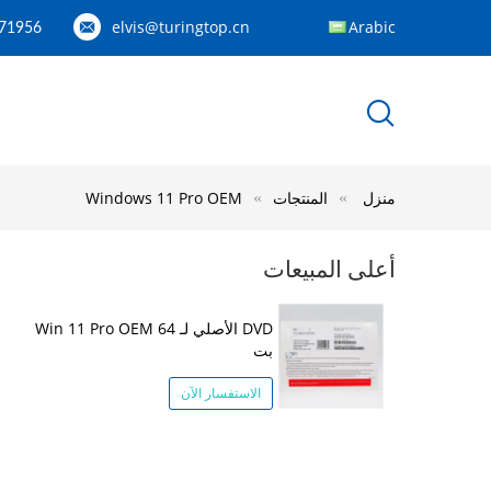
elvis@turingtop.cn
Arabic
71956
منزل
المنتجات
Windows 11 Pro OEM
أعلى المبيعات
DVD الأصلي لـ Win 11 Pro OEM 64
بت
الاستفسار الآن