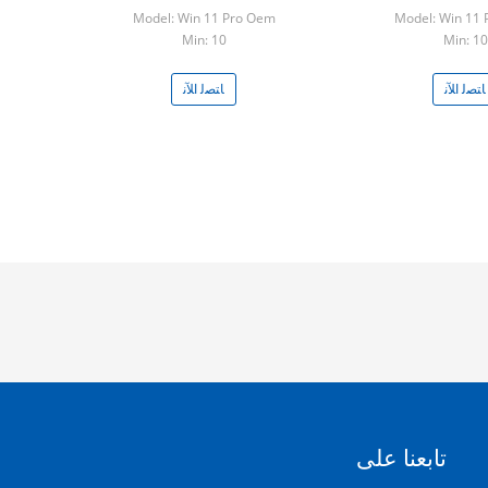
وى العالم
اليونانية / العبرية / الإنجليزية
Model: Win 11 Pro Oem
Model: Win 11
Min: 10
Min: 10
ﺎﺘﺼﻟ ﺍﻶﻧ
ﺎﺘﺼﻟ ﺍﻶﻧ
تابعنا على