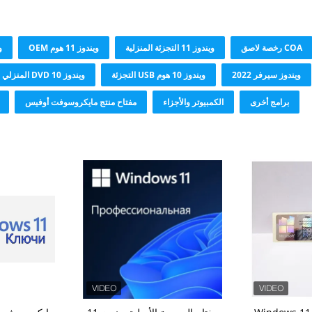
COA رخصة لاصق
ويندوز 11 التجزئة المنزلية
ويندوز 11 هوم OEM
وي
ويندوز سيرفر 2022
ويندوز 10 هوم USB التجزئة
ويندوز 10 DVD المنزلي OEM
برامج أخرى
الكمبيوتر والأجزاء
مفتاح منتج مايكروسوفت أوفيس