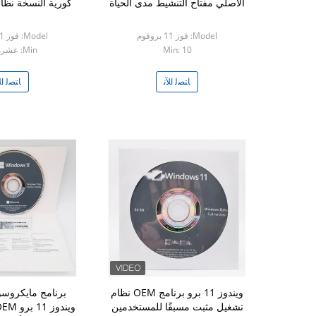
الأصلي مفتاح التنشيط مدى الحياة
كورية النسخة نظام dvd 64 
Model: فوز 11 بروفوم
Model: فوز 11 بروفوم
Min: 10
Min: عشرة قطع
ﺎﺘﺼﻟ ﺍﻶﻧ
ﺎﺘﺼﻟ ﺍﻶ
ويندوز 11 برو برنامج OEM نظام
برنامج مايكروسو
تشغيل مثبت مسبقًا للمستخدمين