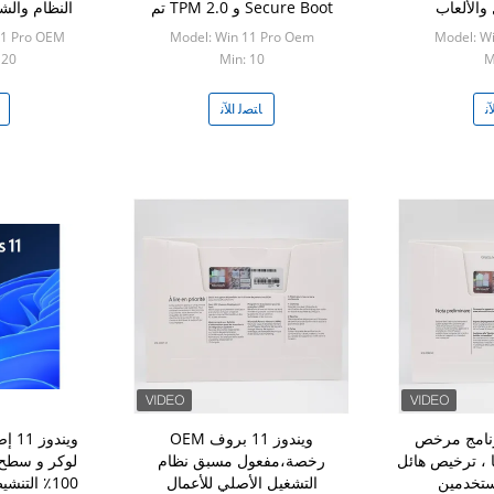
 والألعاب
Secure Boot و TPM 2.0 تم
النظام والش
تمكينها
0
11 Pro OEM
Model: Win 11 Pro Oem
Model: W
M
Min: 10
n: 20
ﻧ
ﺎﺘﺼﻟ ﺍﻶﻧ
 برو برنامج مرخص
ويندوز 11 بروف OEM
ويند
ًا ، ترخيص هائل
رخصة،مفعول مسبق نظام
لوكر و سطح 
ستخدمين
التشغيل الأصلي للأعمال
100٪ التن