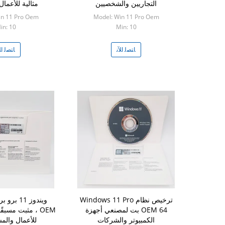
التجاريين والشخصيين
مثالية للأعمال
in 11 Pro Oem
Model: Win 11 Pro Oem
in: 10
Min: 10
ﺎﺘﺼﻟ ﺍﻶﻧ
ﺎﺘﺼﻟ ﺍﻶ
ترخيص نظام Windows 11 Pro
ويندوز 11
OEM 64 بت لمصنعي أجهزة
OEM ، مثبت مسبق
الكمبيوتر والشركات
للأعمال والم