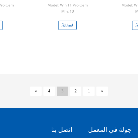
مست
 Pro Oem
Model: Win 11 Pro Oem
Model: W
Min: 10
M
ﻧ
ﺎﺘﺼﻟ ﺍﻶﻧ
»
4
3
2
1
«
جولة في المعمل
اتصل بنا