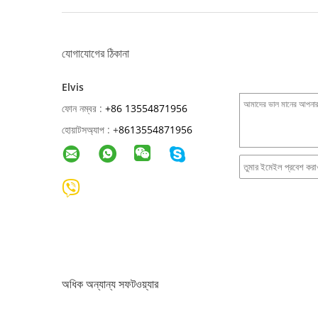
যোগাযোগের ঠিকানা
Elvis
ফোন নম্বর :
+86 13554871956
হোয়াটসঅ্যাপ :
+
8613554871956
অধিক অন্যান্য সফটওয়্যার