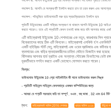
পদক্ষেপ 4: আপনি উইন্ডোজ 10 এর বিভিন্ন সংস্করণ সহ একটি পৃষ্ঠাতে নেভিগে
পদক্ষেপ 5: আপনি যে সংস্করণটি ইনস্টল করতে চান তা চয়ন করুন এবং আপগ্রেড 
পদক্ষেপ:: পটভূমিতে ডাউনলোডটি শুরু হয়ে স্বয়ংক্রিয়ভাবে ইনস্টল হবে
পূর্ববর্তী উইন্ডোজের একটি সক্রিয় সংস্করণ না থাকলে আপনি উইন্ডোজ 10 
করতে পারেন।
তবে এই পদ্ধতিটি কেবল তখনই কাজ করে যদি আপনার কাছে এক
এটি মাইক্রোসফ্ট উইন্ডোজ 10 পেশাদারের এক নতুন, কারখানার সিল প্য
বিক্রেতাদের কাছে ঠিক এটি কিনবেন।
মাইক্রোসফ্ট এসকিউ হ'ল এফকি
একটি হাইব্রিড স্টার্ট মেনু, মাইক্রোসফ্ট এজ ওয়েব ব্রাউজার এবং কর্ট
ব্যবসায়ের এবং বাড়ির ব্যবহারকারীদের চাহিদা মেটাতে ডিজাইন করা হয়েছ
বিটলকার আপনার হার্ড ড্রাইভ এবং অন্যান্য স্টোরেজ ডিভাইসের ডেটা রক্ষা
দূরবর্তীভাবে লগইন করতে একটি ডোমেনে যোগদান করতে পারেন।
বিঃদ্রঃ:
ডাউনলোড উইন্ডোজ 10 প্রো লাইফটাইম কী সাথে ডাউনলোড করুন লিঙ্ক
- প্রতিটি লাইসেন্স লাইসেন্স কেবলমাত্র একজন কম্পিউটারের জন্য
- আমরা যে পণ্যটি সরবরাহ করি তা সম্পূর্ণ
,
ওএম
,
বহু ভাষা
,
32 এবং 64 বিট সং
ট্যাগ:
মাইক্রোসফট অফিস 2016 পেশাদার
ছাত্র অফিস ২০১৬
উইন্ডো পণ