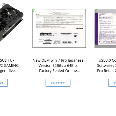
ASUS TUF
New OEM win 7 Pro Japanese
USB3.0 C
V2 GAMING
Version 32Bits x 64Bits
Softwares 
ent live
Factory Sealed Online
Pro Retail 
ast
Activation Warranty
Japan
যোগ
এখন যোগাযোগ
এখ