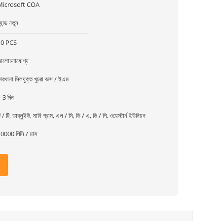
Microsoft COA
্র্যান্ড নতুন
10 PCS
লোচনাযোগ্য
ারখানা সিলযুক্ত খুচরা বাক্স / ইএম
-3 দিন
ি / টি, ডাব্লুইউ, মানি গ্রাম, এল / সি, ডি / এ, ডি / পি, ওয়েস্টার্ন ইউনিয়ন
0000 পিসি / মাস