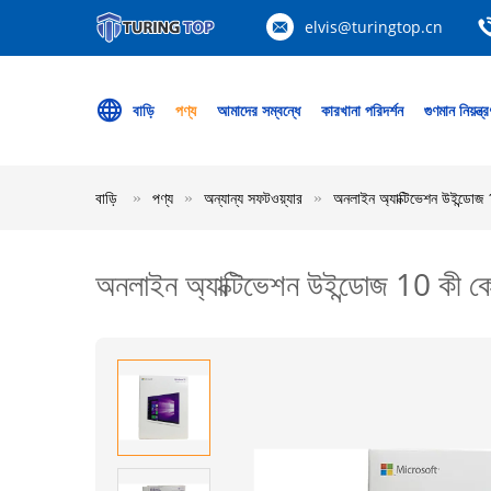
elvis@turingtop.cn
বাড়ি
পণ্য
আমাদের সম্বন্ধে
কারখানা পরিদর্শন
গুণমান নিয়ন্ত্
বাড়ি
পণ্য
অন্যান্য সফটওয়্যার
অনলাইন অ্যাক্টিভেশন উইন্ডোজ 
অনলাইন অ্যাক্টিভেশন উইন্ডোজ 10 কী কো