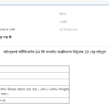
মিডিয়া:
গ্যারান্টী:
প্রসেসর বা এসসি
হার্ড ডিস্কের স্থান:
রো পণ্য কী
মাইক্রোসফ্ট সার্টিফিকেটেড 64 বিট অনলাইন অ্যাক্টিভেশন উইন্ডোজ 10 প্রো লাইসেন্স
/ এফপিও ঠিকানায় পাঠানো যেতে পারে।
এপিও / এফপিও শিপমেন্টের
েক করুন।
ুন মো