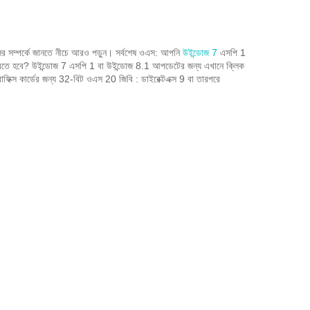
র সম্পর্কে জানতে নীচে আরও পড়ুন।
সর্বশেষ ওএস: আপনি
উইন্ডোজ 7
এসপি 1
রতে হবে?
উইন্ডোজ 7 এসপি 1 বা উইন্ডোজ 8.1 আপডেটের জন্য এখানে ক্লিক
রাফিক্স কার্ডের জন্য 32-বিট ওএস 20 জিবি : ডাইরেক্টএক্স 9 বা তারপরে