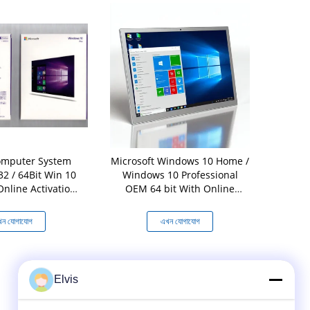
omputer System
Microsoft Windows 10 Home /
OEM Micros
32 / 64Bit Win 10
Windows 10 Professional
11 Pro OEM খুচ
Online Activation
OEM 64 bit With Online
ese version
Activation Guarantee
ন যোগাযোগ
এখন যোগাযোগ
এখ
Elvis