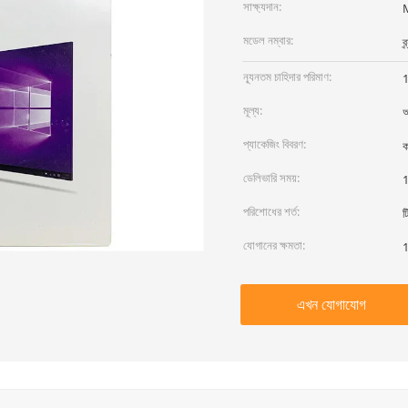
সাক্ষ্যদান:
মডেল নম্বার:
ব
ন্যূনতম চাহিদার পরিমাণ:
মূল্য:
আ
প্যাকেজিং বিবরণ:
ক
ডেলিভারি সময়:
1
পরিশোধের শর্ত:
ট
যোগানের ক্ষমতা:
1
এখন যোগাযোগ