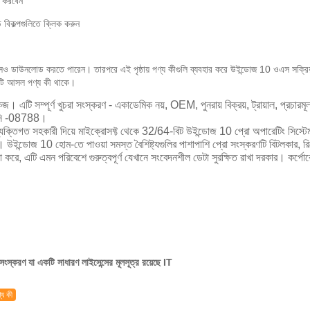
ট করবেন
বিকল্পগুলিতে ক্লিক করুন
আইএসও ডাউনলোড করতে পারেন।
তারপরে এই পৃষ্ঠায় পণ্য কীগুলি ব্যবহার করে উইন্ডোজ 10 ওএস সক্রি
টি আসল পণ্য কী থাকে।
াকেজ।
এটি সম্পূর্ণ খুচরা সংস্করণ - একাডেমিক নয়, OEM, পুনরায় বিক্রয়, ট্রায়াল, প্রচা
উসি -08788।
ানার ব্যক্তিগত সহকারী দিয়ে মাইক্রোসফ্ট থেকে 32/64-বিট উইন্ডোজ 10 প্রো অপারেটিং সি
ে।
উইন্ডোজ 10 হোম-তে পাওয়া সমস্ত বৈশিষ্ট্যগুলির পাশাপাশি প্রো সংস্করণটি বিটলকার, 
 করে, এটি এমন পরিবেশে গুরুত্বপূর্ণ যেখানে সংবেদনশীল ডেটা সুরক্ষিত রাখা দরকার।
কর্পো
স্করণ যা একটি সাধারণ লাইসেন্সের মূলসূত্র রয়েছে IT
্য কী