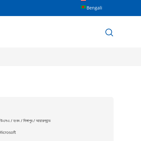
Bengali
উএসএ / হংকং / সিঙ্গাপুর / আয়ারল্যান্ড
Microsoft