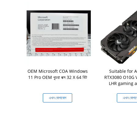
ws 10 Home /
OEM Microsoft COA Windows
Suitable for 
ofessional
11 Pro OEM খুচরা বক্স 32 X 64 বিট
RTX3080 O10G 
ith Online
LHR gaming ag
Guarantee
broadc
যোগ
এখন যোগাযোগ
এখন যোগা