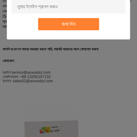
তাদের নিজস্ব পিসি একত্রিত করে সিস্টেম নির্মাতা হিসাবে কাজ করে৷একটি "সিস্টেম নির্মাতা" হল
এমন কেউ যিনি একটি নতুন বা ব্যবহৃত কম্পিউটার সিস্টেমে সফ্টওয়্যার একত্রিত করেন, পুনরায়
একত্রিত করেন বা ইনস্টল করেন।OEM সফ্টওয়্যারের জন্য, আপনার সফ্টওয়্যারটি একটি AS
IS নন-ওয়ার্কিং হার্ড ড্রাইভের সাথে বান্ডিল করা হবে৷OEM পণ্য কী সমর্থন অনলাইন
অ্যাক্টিভেশন, আপনি সক্রিয় করার জন্য প্রস্তুত হলে ইন্টারনেটে আপনার পিসি সংযোগ করুন।
জমা দিন
আজীবন গ্যারান্টি সহ Windows 8.1 Pro COA সফ্টওয়্যার OEM লাইসেন্স।
আপনি যা চান তা আমরা সরবরাহ করতে পারি, সরাসরি আমাদের সাথে যোগাযোগ করুন!
যোগাযোগ:
স্কাইপ:service@aoxuebiz.com
হোয়াটসঅ্যাপ: +86 13292107132
ইমেইল: sales02@aoxuebiz.com