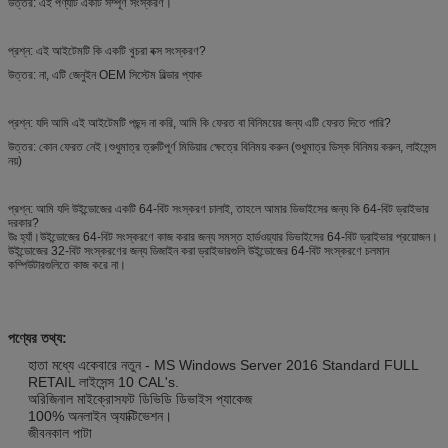
উত্তর: এই পণ্যটি একটি সম্পূর্ণ সংস্করণ।
প্রশ্ন: এই আইটেমটি কি একটি খুচরা বক্স সংস্করণ?
উত্তর: না, এটি জেনুইন OEM সিস্টেম বিল্ডার প্যাক
প্রশ্ন: যদি আমি এই আইটেমটি পছন্দ না করি, আমি কি ফেরত বা বিনিময়ের জন্য এটি ফেরত দিতে পারি?
উত্তর: কোন ফেরত নেই।শুধুমাত্র ত্রুটিপূর্ণ মিডিয়ার ক্ষেত্রে বিনিময় করুন (শুধুমাত্র ডিস্ক বিনিময় করুন, লাইসেন্স
নয়)
প্রশ্ন: আমি যদি উইন্ডোজের একটি 64-বিট সংস্করণ চালাই, তাহলে আমার ডিভাইসের জন্য কি 64-বিট ড্রাইভার
দরকার?
উঃ হ্যাঁ।উইন্ডোজের 64-বিট সংস্করণে কাজ করার জন্য সমস্ত হার্ডওয়্যার ডিভাইসের 64-বিট ড্রাইভার প্রয়োজন।
উইন্ডোজের 32-বিট সংস্করণের জন্য ডিজাইন করা ড্রাইভারগুলি উইন্ডোজের 64-বিট সংস্করণে চলমান
কম্পিউটারগুলিতে কাজ করে না।
পণ্যের তথ্য:
হাতা মধ্যে একেবারে নতুন - MS Windows Server 2016 Standard FULL
RETAIL লাইসেন্স 10 CAL's.
অরিজিনাল মাইক্রোসফট ডিভিডি ডিভাইস প্যাকেজ
100% অনলাইন অ্যাক্টিভেশন।
জীবনকাল পাটা