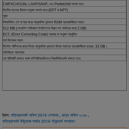
CMPXCHG16b, LAHF/SAHF, এবং PrefetchW সমর্থন করে
দ্বিতীয় স্তরের ঠিকানা অনুবাদ সমর্থন করে (EPT বা NPT)
স্মৃতি
নিম্নলিখিত এই পণ্যের জন্য আনুমানিক ন্যূনতম RAM প্রয়োজনীয়তা আছে:
512 MB (ডেস্কটপ অভিজ্ঞতা ইনস্টলেশন বিকল্প সহ সার্ভারের জন্য 2 GB)
ECC (Error Correcting Code) প্রকার বা অনুরূপ প্রযুক্তি
হার্ড ডিস্কের স্থান
সিস্টেম পার্টিশনের জন্য নিম্নে আনুমানিক ন্যূনতম ডিস্ক স্থানের প্রয়োজনীয়তা রয়েছে: 32 GB।
অতিরিক্ত আবশ্যক:
এই রিলিজটি চালাতে থাকা কম্পিউটারগুলিতেও নিম্নলিখিতগুলি থাকতে হবে:
মাইক্রোসফট অফিস 2016 পেশাদার
ছাত্র অফিস ২০১৬
ট্যাগ:
,
,
মাইক্রোসফট উইন্ডোজ সার্ভার 2016 স্ট্যান্ডার্ড সংস্করণ