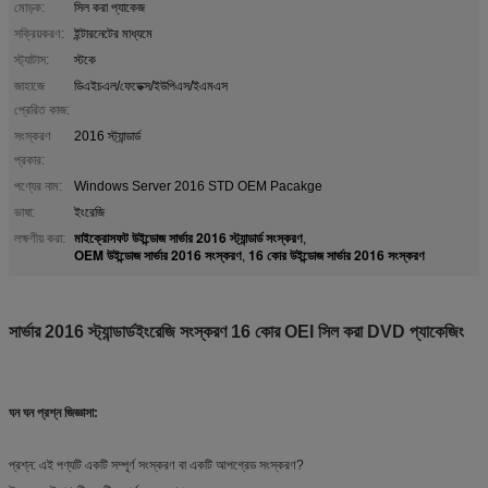
মোড়ক:
সিল করা প্যাকেজ
সক্রিয়করণ:
ইন্টারনেটের মাধ্যমে
স্ট্যাটাস:
স্টকে
জাহাজে
ডিএইচএল/ফেডেক্স/ইউপিএস/ইএমএস
প্রেরিত কাজ:
সংস্করণ
2016 স্ট্যান্ডার্ড
প্রকার:
পণ্যের নাম:
Windows Server 2016 STD OEM Pacakge
ভাষা:
ইংরেজি
মাইক্রোসফট উইন্ডোজ সার্ভার 2016 স্ট্যান্ডার্ড সংস্করণ
লক্ষণীয় করা:
,
OEM উইন্ডোজ সার্ভার 2016 সংস্করণ
16 কোর উইন্ডোজ সার্ভার 2016 সংস্করণ
,
সার্ভার 2016 স্ট্যান্ডার্ড
ইংরেজি
সংস্করণ 16 কোর OEI সিল করা DVD প্যাকেজিং
ঘন ঘন প্রশ্ন জিজ্ঞাসা:
প্রশ্ন: এই পণ্যটি একটি সম্পূর্ণ সংস্করণ বা একটি আপগ্রেড সংস্করণ?