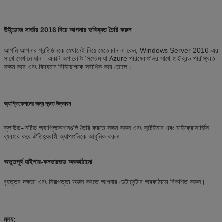
উইন্ডোজ সার্ভার 2016 দিয়ে আপনার ভবিষ্যত তৈরি করুন
আপনি আপনার প্রতিষ্ঠানকে যেখানেই নিয়ে যেতে চান না কেন, Windows Server 2016-এর
সাথে সেখানে যান—একটি অপারেটিং সিস্টেম যা Azure পরিষেবাগুলির সাথে হাইব্রিড পরিস্থিতি
সক্ষম করে এবং বিদ্যমান বিনিয়োগকে সর্বাধিক করে তোলে।
অ্যাপ্লিকেশনের জন্য দ্রুত উদ্ভাবন
ক্লাউড-নেটিভ অ্যাপ্লিকেশানগুলি তৈরি করতে সক্ষম করুন এবং কন্টেইনার এবং মাইক্রোসার্ভিস
ব্যবহার করে ঐতিহ্যবাহী অ্যাপগুলিকে আধুনিক করুন৷
অভূতপূর্ব হাইপার-কনভারজড অবকাঠামো
বৃহত্তর দক্ষতা এবং নিরাপত্তা অর্জন করতে আপনার ডেটাসেন্টার অবকাঠামো বিকশিত করুন।
মূল্য: