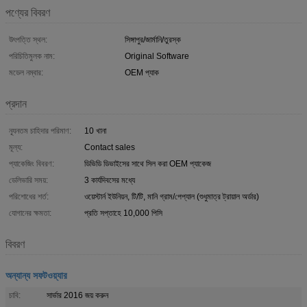
পণ্যের বিবরণ
উৎপত্তি স্থল:
সিঙ্গাপুর/জার্মানি/তুরস্ক
পরিচিতিমুলক নাম:
Original Software
মডেল নম্বার:
OEM প্যাক
প্রদান
ন্যূনতম চাহিদার পরিমাণ:
10 খানা
মূল্য:
Contact sales
প্যাকেজিং বিবরণ:
ডিভিডি ডিভাইসের সাথে সিল করা OEM প্যাকেজ
ডেলিভারি সময়:
3 কার্যদিবসের মধ্যে
পরিশোধের শর্ত:
ওয়েস্টার্ন ইউনিয়ন, টি/টি, মানি গ্রাম/পেপ্যাল ​​(শুধুমাত্র ট্রায়াল অর্ডার)
যোগানের ক্ষমতা:
প্রতি সপ্তাহে 10,000 পিসি
বিবরণ
অন্যান্য সফটওয়্যার
চাবি:
সার্ভার 2016 জয় করুন