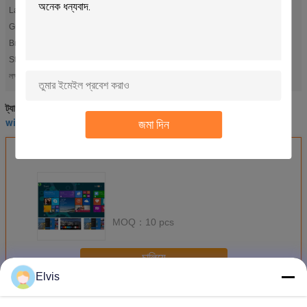
Language:
English / French / Arabic / Spanish / Optional
Guarantee:
Life time for activation items
Brand:
Microsoft
Status:
on Stock
windows 10 pro oem download
windows 10 pro product key
লক্ষণীয় করা:
,
মাইক্রোসফট অফিস 2016 পেশাদার
ছাত্র অফিস ২০১৬
ট্যাগ:
,
,
windows 10 pro oem download
জমা দিন
এর সেরা মূল্য পান
MOQ：
10 pcs
চালিয়ে
Elvis
অন্যান্য সফটওয়্যার
অধিক