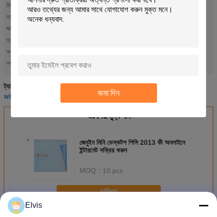
মিডিয়া:
32 বিট / 64 বিট
ভাষা:
ইংরেজি / ফরাসি / আরবি / স্প্যানিশ / ptionচ্ছিক
জামিন:
জীবন সময়
অ্যাক্টিভেশন:
হ্যাঁ
অগ্রজ সময়:
1 ~ 3 কাজের দিন
windows office pro
ms office pro
লক্ষণীয় করা:
,
মাইক্রোসফট অফিস 2016 পেশাদার
ছাত্র অফিস ২০১৬
ট্যাগ:
,
,
জমা দিন
windows office pro
এর সেরা মূল্য পান
জেনুইন মিনি ডেস্কটপ পিসি 2013 কী অনলাইনে
ইন্টারনেট সক্রিয় করুন
MOQ：
10 pcs
চালিয়ে
Elvis