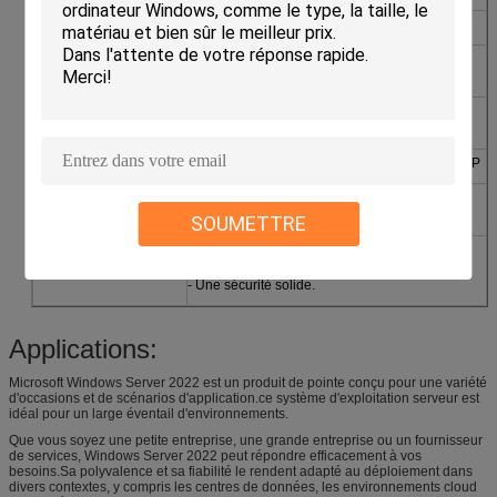
L' architecture
Processeur x64 (64 bits)
Principales
Stockage de fichiers, DNS, DHCP, gestion des
caractéristiques
stratégies de groupe
Les technologies de
Hyper-V (virtualisation), conteneurs Windows
pointe
Sécurité
Le chiffrement BitLocker, Windows Defender ATP
Cas d'utilisation idéaux
Serveurs pour petites entreprises, partage de
fichiers, VDI, nuage hybride
SOUMETTRE
Les avantages
- Rentable pour le matériel ancien
- Administration simplifiée
- Une sécurité solide.
Applications:
Microsoft Windows Server 2022 est un produit de pointe conçu pour une variété
d'occasions et de scénarios d'application.ce système d'exploitation serveur est
idéal pour un large éventail d'environnements.
Que vous soyez une petite entreprise, une grande entreprise ou un fournisseur
de services, Windows Server 2022 peut répondre efficacement à vos
besoins.Sa polyvalence et sa fiabilité le rendent adapté au déploiement dans
divers contextes, y compris les centres de données, les environnements cloud