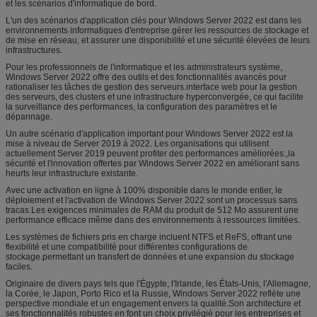
et les scénarios d'informatique de bord.
L'un des scénarios d'application clés pour Windows Server 2022 est dans les
environnements informatiques d'entreprise.gérer les ressources de stockage et
de mise en réseau, et assurer une disponibilité et une sécurité élevées de leurs
infrastructures.
Pour les professionnels de l'informatique et les administrateurs système,
Windows Server 2022 offre des outils et des fonctionnalités avancés pour
rationaliser les tâches de gestion des serveurs.interface web pour la gestion
des serveurs, des clusters et une infrastructure hyperconvergée, ce qui facilite
la surveillance des performances, la configuration des paramètres et le
dépannage.
Un autre scénario d'application important pour Windows Server 2022 est la
mise à niveau de Server 2019 à 2022. Les organisations qui utilisent
actuellement Server 2019 peuvent profiter des performances améliorées.,la
sécurité et l'innovation offertes par Windows Server 2022 en améliorant sans
heurts leur infrastructure existante.
Avec une activation en ligne à 100% disponible dans le monde entier, le
déploiement et l'activation de Windows Server 2022 sont un processus sans
tracas.Les exigences minimales de RAM du produit de 512 Mo assurent une
performance efficace même dans des environnements à ressources limitées.
Les systèmes de fichiers pris en charge incluent NTFS et ReFS, offrant une
flexibilité et une compatibilité pour différentes configurations de
stockage.permettant un transfert de données et une expansion du stockage
faciles.
Originaire de divers pays tels que l'Égypte, l'Irlande, les États-Unis, l'Allemagne,
la Corée, le Japon, Porto Rico et la Russie, Windows Server 2022 reflète une
perspective mondiale et un engagement envers la qualité.Son architecture et
ses fonctionnalités robustes en font un choix privilégié pour les entreprises et