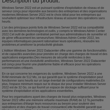
Description du produit:
Windows Server 2022 est un puissant système d'exploitation de réseau et de
serveur conçu pour répondre aux besoins des entreprises et des organisations
modernes.Windows Server 2022 est le choix idéal pour les entreprises qui
souhaitent optimiser leur infrastructure réseau et assurer des opérations sans
heurts.
L'un des principaux points forts de Windows Server 2022 est sa compatibilité
avec les dernières technologies et outils, y compris le Windows Admin Center
2022.Cet outil de gestion centralisé permet aux administrateurs de surveiller et
de gérer efficacement les serveursAvec Windows Admin Center 2022, les
équipes informatiques peuvent rationaliser leurs opérations, résoudre les
problèmes,et améliorer la productivité globale.
L'édition Windows Server 2022 Datacenter offre une gamme de fonctionnalités
et de capacités avancées pour prendre en charge des charges de travail et des
applications exigeantes.Des mesures de sécurité renforcées à des
performances et une évolutivité améliorées, Windows Server 2022 Datacenter
est conçu pour fournir une plateforme fiable et efficace pour les opérations
commerciales critiques.
En ce qui concerne les exigences du système, Windows Server 2022 a une
RAM minimale de 512 Mo, ce qui garantit que le système d'exploitation peut
fonctionner sans heurts sur un large éventail de configurations matérielles.En
plus, l'espace minimum requis sur le disque dur pour installer Windows Server
2022 est de 32 Go, ce qui fournit un espace de stockage suffisant pour le
système d'exploitation et les applications essentielles.
Pour les organisations ayant des charges de travail plus exigeantes, Windows
Server 2022 offre une mémoire virtuelle maximale (RAM) de 12 To,permettre
aux entreprises d'élargir leurs ressources au besoin pour soutenir des
opérations et des charges de travail croissantesCette flexibilité garantit que