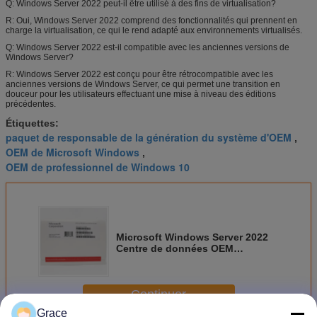
Q: Windows Server 2022 peut-il être utilisé à des fins de virtualisation?
R: Oui, Windows Server 2022 comprend des fonctionnalités qui prennent en
charge la virtualisation, ce qui le rend adapté aux environnements virtualisés.
Q: Windows Server 2022 est-il compatible avec les anciennes versions de
Windows Server?
R: Windows Server 2022 est conçu pour être rétrocompatible avec les
anciennes versions de Windows Server, ce qui permet une transition en
douceur pour les utilisateurs effectuant une mise à niveau des éditions
précédentes.
Étiquettes:
paquet de responsable de la génération du système d'OEM
,
OEM de Microsoft Windows
,
OEM de professionnel de Windows 10
Microsoft Windows Server 2022
Centre de données OEM
Windows Server 2022 Clé
d'activation standard
Continuer
Grace