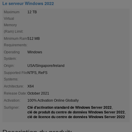
Le serveur Windows 2022
Maximum
12 TB
Virtual
Memory
(Ram) Limit:
Minimum Ram
512 MB
Requirements:
Operating
Windows
System:
Origin:
USA/Singapore/Ireland
Supported File
NTFS, ReFS
Systems:
Architecture:
X64
Release Date:
October 2021
Activation:
100% Activation Online Globally
Clé d'activation standard de Windows Server 2022
Surligner:
,
clé de produit du centre de données Windows Server 2022
,
clé de licence du centre de données Windows Server 2022