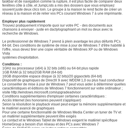
taskbar et de navigation comme la rupture, il est plus facile de comparer deux
fenêtres côte à côte, et JumpLists a mis des dossiers que vous employez
SOUMETTRE
souvent juste deux clics loin. Le groupe à la maison le rend facile de créer un
réseau à la maison et de relier vos PCs courant Windows 7 à une imprimante.
Employer plus rapidement
Trouvez pratiquement n'importe quoi sur votre PC - des documents aux
chansons à envoyer - juste en dactylographiant un mot ou deux avec la
recherche de Windows.
Le professionnel de Windows 7 prend à plein avantage les plus défunts PCs
64-bit. Des conditions de système de mise à jour de Windows 7 d'être habilité à
l'offre, vous devez tirer une copie véritable de Windows XP ou de Windows
Vista
systèmes d'exploitation.
Conditions :
1GHz ou processeur (x64) à 32 bits (x86) ou 64-bit plus rapide
1GB RAM (à 32 bits)/2GB RAM (64-bit)
16GB disponible espace disque (à 32 bits)/20 gigaoctets (64-bit)
Dispositif de graphiques de DirectX 9 avec WDDM 1,0 ou plus haut conducteur
Le conseiller de mise à jour de Windows 7 peut vous aider à déterminer quelles
caractéristiques et éditions de Windows 7 fonctionneront sur votre ordinateur ;
visite http://windows.microsoft.com/upgradeadvisor
Conditions supplémentaires d'employer certaines caractéristiques :
Accès Internet (les honoraires peuvent s'appliquer)
Selon la résolution le playback visuel peut exiger la mémoire supplémentaire et
le matériel avancé de graphiques
Pour une certaine fonctionnalité de Windows Media Center un tuner de TV et
un matériel supplémentaire peuvent être exigés
Le contact et le Windows Tablet de Windows exigent le matériel spécifique
HomeGroup a besoin d'un réseau et des PCs avec Windows 7