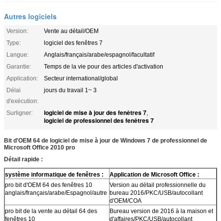
Autres logiciels
Version:
Vente au détail/OEM
Type:
logiciel des fenêtres 7
Langue:
Anglais/français/arabe/espagnol/facultatif
Garantie:
Temps de la vie pour des articles d'activation
Application:
Secteur international/global
Délai
jours du travail 1~ 3
d'exécution:
logiciel de mise à jour des fenêtres 7
Surligner:
,
logiciel de professionnel des fenêtres 7
Bit d'OEM 64 de logiciel de mise à jour de Windows 7 de professionnel de
Microsoft Office 2010 pro
Détail rapide :
système informatique de fenêtres :
Application de Microsoft Office :
pro bit d'OEM 64 des fenêtres 10
Version au détail professionnelle du
anglais/français/arabe/Espagnol/autre
bureau 2016/PKC/USB/autocollant
d'OEM/COA
pro bit de la vente au détail 64 des
Bureau version de 2016 à la maison et
fenêtres 10
d'affaires/PKC/USB/autocollant