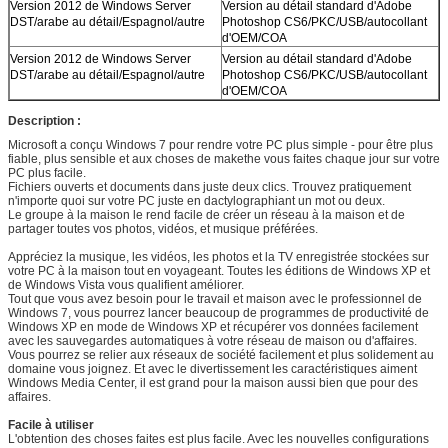
Version 2012 de Windows Server
Version au détail standard d'Adobe
DST/arabe au détail/Espagnol/autre
Photoshop CS6/PKC/USB/autocollant
d'OEM/COA
Version 2012 de Windows Server
Version au détail standard d'Adobe
DST/arabe au détail/Espagnol/autre
Photoshop CS6/PKC/USB/autocollant
Laisser un message
d'OEM/COA
Description :
Nous vous rappellerons bientôt!
Microsoft a conçu Windows 7 pour rendre votre PC plus simple - pour être plus
fiable, plus sensible et aux choses de makethe vous faites chaque jour sur votre
PC plus facile.
Fichiers ouverts et documents dans juste deux clics. Trouvez pratiquement
n'importe quoi sur votre PC juste en dactylographiant un mot ou deux.
Le groupe à la maison le rend facile de créer un réseau à la maison et de
partager toutes vos photos, vidéos, et musique préférées.
Appréciez la musique, les vidéos, les photos et la TV enregistrée stockées sur
votre PC à la maison tout en voyageant. Toutes les éditions de Windows XP et
de Windows Vista vous qualifient améliorer.
Tout que vous avez besoin pour le travail et maison avec le professionnel de
Windows 7, vous pourrez lancer beaucoup de programmes de productivité de
Windows XP en mode de Windows XP et récupérer vos données facilement
avec les sauvegardes automatiques à votre réseau de maison ou d'affaires.
Vous pourrez se relier aux réseaux de société facilement et plus solidement au
domaine vous joignez. Et avec le divertissement les caractéristiques aiment
Windows Media Center, il est grand pour la maison aussi bien que pour des
affaires.
Facile à utiliser
L'obtention des choses faites est plus facile. Avec les nouvelles configurations