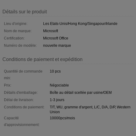
Détails sur le produit
Lieu d'origine:
Les Etats-Unis/Hong Kong/Singapour/Irlande
Nom de marque:
Microsoft
Certification:
Microsoft Office
Numéro de modèle:
nouvelle marque
Conditions de paiement et expédition
Quantité de commande
10 pcs
min:
Prix:
Négociable
Détails d'emballage:
Boîte au détail scellée par usine/OEM
Délai de livraison:
1-3 jours
Conditions de paiement:
T/T, WU, gramme d'argent, L/C, D/A, D/P, Western
Union
Capacité
10000pcs/mois
d'approvisionnement: