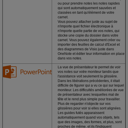
avec vous.
Signez
ou pour prendre notes les notes rapides
dedans à votre
qui sont automatiquement sauvées et
compte et prenez
classées en tant qu'élément de votre
votre droite de
carnet.
travail où vous
Vous pouvez attacher juste au sujet de
avez cessé.
n'importe quel fichier électronique à
n'importe quelle partie de vos notes, qui
Stockez les
stocke une copie du dossier dans votre
dossiers dans le
carnet. Vous pouvez également créer ou
nuage.
Le bureau
importer des feuilles de calcul d'Excel et
sauve vos
des diagrammes de Visio juste dans
documents à
OneNote et éditer leur information en place
SkyDrive ainsi vos
dans vos notes.
notes, photos, et
dossiers sont
La vue de présentateur te permet de voir
toujours
vos notes sur votre moniteur tandis que
accessibles.
l'assistance voit seulement la glissière.
Dans les libérations précédentes, il était
difficile de figurer qui a vu ce qui sur lequel
moniteur. Les difficultés améliorées de vue
de présentateur avec lesquelles mal de
tête et le rend plus simple pour travailler.
Plus de regarder n'objecte sur vos
glissières pour voir si elles sont alignées.
Les guides futés apparaissent
automatiquement quand vos objets, tels
que des images, des formes, et plus, sont
proches de même, et ils t'indiquent