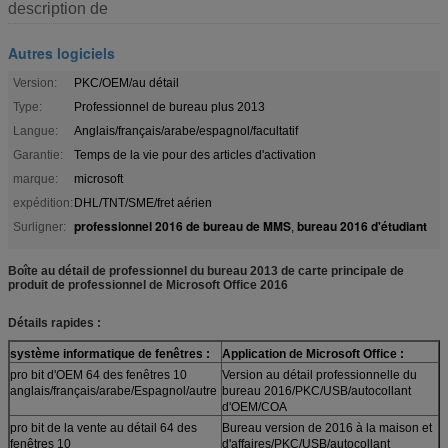
description de
Autres logiciels
Version:
PKC/OEM/au détail
Type:
Professionnel de bureau plus 2013
Langue:
Anglais/français/arabe/espagnol/facultatif
Garantie:
Temps de la vie pour des articles d'activation
marque:
microsoft
expédition:
DHL/TNT/SME/fret aérien
professionnel 2016 de bureau de MMS
bureau 2016 d'étudiant
Surligner:
,
Boîte au détail de professionnel du bureau 2013 de carte principale de
produit de professionnel de Microsoft Office 2016
Détails rapides :
système informatique de fenêtres :
Application de Microsoft Office :
pro bit d'OEM 64 des fenêtres 10
Version au détail professionnelle du
anglais/français/arabe/Espagnol/autre
bureau 2016/PKC/USB/autocollant
d'OEM/COA
pro bit de la vente au détail 64 des
Bureau version de 2016 à la maison et
fenêtres 10
d'affaires/PKC/USB/autocollant