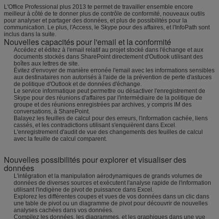
L'Office Professional plus 2013 te permet de travailler ensemble encore
meilleur à côté de te donner plus de contrôle de conformité, nouveaux outils
pour analyser et partager des données, et plus de possibilités pour la
communication. Le plus, l'Access, le Skype pour des affaires, et l'InfoPath sont
inclus dans la suite.
Nouvelles capacités pour l'email et la conformité
Accédez et éditez à l'email relatif au projet stocké dans l'échange et aux
documents stockés dans SharePoint directement d'Outlook utilisant des
boîtes aux lettres de site.
Évitez d'envoyer de manière erronée l'email avec les informations sensibles
aux destinataires non autorisés à l'aide de la prévention de perte d'astuces
de politique d'Outlook et de données d'échange.
Le service informatique peut permettre ou désactiver l'enregistrement de
Skype pour des réunions d'affaires par l'intermédiaire de la politique de
groupe et des réunions enregistrées par archives, y compris IM des
conversations, à SharePoint.
Balayez les feuilles de calcul pour des erreurs, l'information cachée, liens
cassés, et les contradictions utilisant s'enquièrent dans Excel.
L'enregistrement d'audit de vue des changements des feuilles de calcul
avec la feuille de calcul comparent.
Nouvelles possibilités pour explorer et visualiser des
données
L'intégration et la manipulation aérodynamiques de grands volumes de
données de diverses sources et exécutent l'analyse rapide de l'information
utilisant l'indigène de pivot de puissance dans Excel.
Explorez les différentes coupes et vues de vos données dans un clic dans
une table de pivot ou un diagramme de pivot pour découvrir de nouvelles
analyses cachées dans vos données.
Compilez les données, les diagrammes, et les graphiques dans une vue