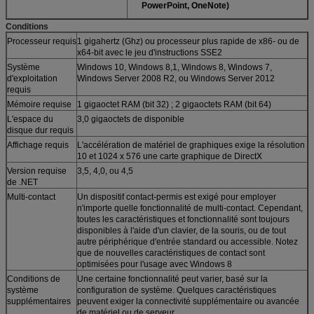
PowerPoint, OneNote)
Conditions
Processeur requis
1 gigahertz (Ghz) ou processeur plus rapide de x86- ou de
x64-bit avec le jeu d'instructions SSE2
Système
Windows 10, Windows 8,1, Windows 8, Windows 7,
d'exploitation
Windows Server 2008 R2, ou Windows Server 2012
requis
Mémoire requise
1 gigaoctet RAM (bit 32) ; 2 gigaoctets RAM (bit 64)
L'espace du
3,0 gigaoctets de disponible
disque dur requis
Affichage requis
L'accélération de matériel de graphiques exige la résolution
10 et 1024 x 576 une carte graphique de DirectX
Version requise
3,5, 4,0, ou 4,5
de .NET
Multi-contact
Un dispositif contact-permis est exigé pour employer
n'importe quelle fonctionnalité de multi-contact. Cependant,
toutes les caractéristiques et fonctionnalité sont toujours
disponibles à l'aide d'un clavier, de la souris, ou de tout
autre périphérique d'entrée standard ou accessible. Notez
que de nouvelles caractéristiques de contact sont
optimisées pour l'usage avec Windows 8
Conditions de
Une certaine fonctionnalité peut varier, basé sur la
système
configuration de système. Quelques caractéristiques
supplémentaires
peuvent exiger la connectivité supplémentaire ou avancée
de matériel ou de serveur.