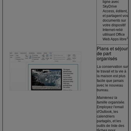
ligne avec
SkyDrive
Access, éditent,
et partagent vos
documents sur
votre dispositif
Internet-relié
utilisant Office
1
Web Apps libre
Plans et séjour
de part
organisés
La conservation sur
le travail et la vie à
la maison est plus
facile que jamais
avec le nouveau
bureau.
Maintenez la
famille organisée.
Employez l'email
d'Outlook, les
calendriers
partagés, et les
outils de liste des
tâches pour