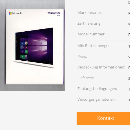
Markenname:
Zertifizierung:
M
Modellnummer:
Min Bestellmenge:
Preis:
Verpackung Informationen:
Lieferzeit:
Zahlungsbedingungen:
Versorgungsmaterial-
Fähigkeit:
Kontakt