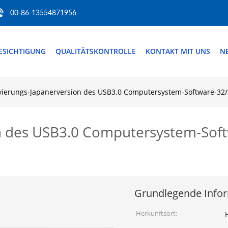
00-86-13554871956
ESICHTIGUNG
QUALITÄTSKONTROLLE
KONTAKT MIT UNS
N
vierungs-Japanerversion des USB3.0 Computersystem-Software-32/6
on des USB3.0 Computersystem-Sof
Grundlegende Info
Herkunftsort:
H