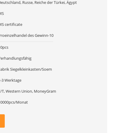
Deutschland, Russe, Reiche der Türkei, Ägypt
MS
S certificate
Proeinzelhandel des Gewinn-10
10pcs
Verhandlungsfähig
Fabrik Siegelkleinkasten/Soem
2-3 Werktage
T/T, Western Union, MoneyGram
10000pcs/Monat