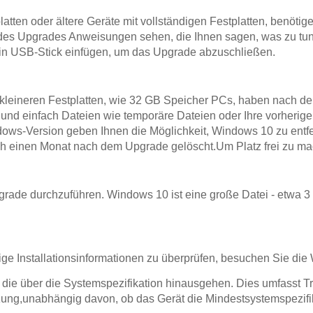
atten oder ältere Geräte mit vollständigen Festplatten, benöti
s Upgrades Anweisungen sehen, die Ihnen sagen, was zu tun 
ein USB-Stick einfügen, um das Upgrade abzuschließen.
r kleineren Festplatten, wie 32 GB Speicher PCs, haben nach 
 und einfach Dateien wie temporäre Dateien oder Ihre vorheri
ndows-Version geben Ihnen die Möglichkeit, Windows 10 zu ent
h einen Monat nach dem Upgrade gelöscht.Um Platz frei zu mac
Upgrade durchzuführen. Windows 10 ist eine große Datei - etwa
ge Installationsinformationen zu überprüfen, besuchen Sie die W
, die über die Systemspezifikation hinausgehen. Dies umfasst T
ng,unabhängig davon, ob das Gerät die Mindestsystemspezifikat