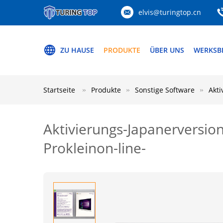
elvis@turingtop.cn
ZU HAUSE
PRODUKTE
ÜBER UNS
WERKSB
Startseite
Produkte
Sonstige Software
Akti
Aktivierungs-Japanerversi
Prokleinon-line-