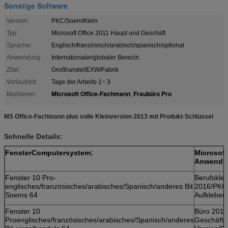
Sonstige Software
Version:
PKC/Soem/Klein
Typ:
Microsoft Office 2011 Haupt und Geschäft
Sprache:
Englisch/französisch/arabisch/spanisch/optional
Anwendung:
Internationaler/globaler Bereich
Zitat:
Großhandel/EXW/Fabrik
Vorlaufzeit:
Tage der Arbeits-1~ 3
Microsoft Office-Fachmann
Fraubüro Pro
Markieren:
,
MS Office-Fachmann plus volle Kleinversion 2013 mit Produkt-Schlüssel
Schnelle Details:
FensterComputersystem:
Microsoft
Anwendu
Fenster 10 Pro-
Berufsklei
englisches/französisches/arabisches/Spanisch/anderes Bit
2016/PKC
Soems 64
Aufkleber
Fenster 10
Büro 2016
Proenglisches/französisches/arabisches/Spanisch/anderes
Geschäfts