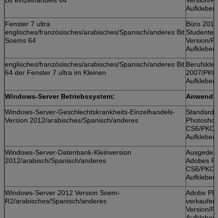
Aufkleber
Fenster 7 ultra
Büro 2010
englisches/französisches/arabisches/Spanisch/anderes Bit
Studenten
Soems 64
Version/
Aufkleber
englisches/französisches/arabisches/Spanisch/anderes Bit
Berufsklei
64 der Fenster 7 ultra im Kleinen
2007/PKC
Aufkleber
Windows-Server Betriebssystem:
Anwendun
Windows-Server-Geschlechtskrankheits-Einzelhandels-
Standardk
Version 2012/arabisches/Spanisch/anderes
Photosho
CS6/PKC/
Aufkleber
Windows-Server-Datenbank-Kleinversion
Ausgedehn
2012/arabisch/Spanisch/anderes
Adobes P
CS6/PKC/
Aufkleber
Windows-Server 2012 Version Soem-
Adobe Ph
R2/arabisches/Spanisch/anderes
verkaufen
Version/
Aufkleber 