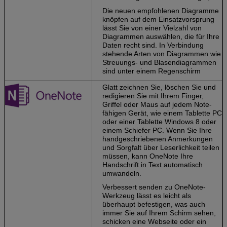
der Wolke.
Büro si
Die neuen empfohlenen Diagramme
Ihre Dokumente z
knöpfen auf dem Einsatzvorsprung
SkyDrive, also sin
lässt Sie von einer Vielzahl von
Anmerkungen, Fo
Diagrammen auswählen, die für Ihre
Dateien immer
Daten recht sind. In Verbindung
zugänglich.
stehende Arten von Diagrammen wie
Streuungs- und Blasendiagrammen
sind unter einem Regenschirm
Glatt zeichnen Sie, löschen Sie und
redigieren Sie mit Ihrem Finger,
Griffel oder Maus auf jedem Note-
fähigen Gerät, wie einem Tablette PC
oder einer Tablette Windows 8 oder
einem Schiefer PC. Wenn Sie Ihre
handgeschriebenen Anmerkungen
und Sorgfalt über Leserlichkeit teilen
müssen, kann OneNote Ihre
Handschrift in Text automatisch
umwandeln.
Verbessert senden zu OneNote-
Werkzeug lässt es leicht als
überhaupt befestigen, was auch
immer Sie auf Ihrem Schirm sehen,
schicken eine Webseite oder ein