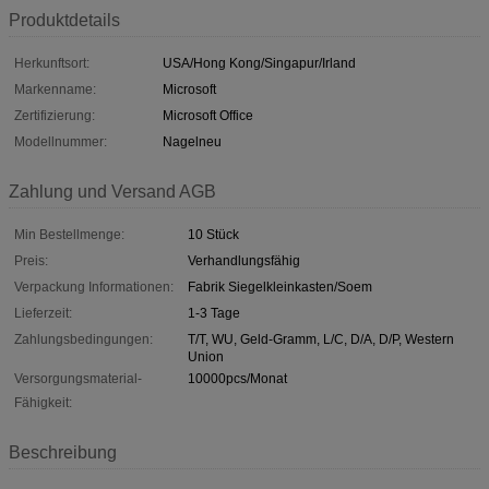
Produktdetails
Herkunftsort:
USA/Hong Kong/Singapur/Irland
Markenname:
Microsoft
Zertifizierung:
Microsoft Office
Modellnummer:
Nagelneu
Zahlung und Versand AGB
Min Bestellmenge:
10 Stück
Preis:
Verhandlungsfähig
Verpackung Informationen:
Fabrik Siegelkleinkasten/Soem
Lieferzeit:
1-3 Tage
Zahlungsbedingungen:
T/T, WU, Geld-Gramm, L/C, D/A, D/P, Western
Union
Versorgungsmaterial-
10000pcs/Monat
Fähigkeit:
Beschreibung