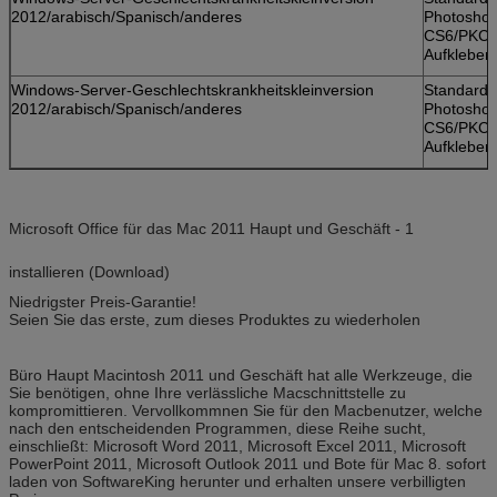
2012/arabisch/Spanisch/anderes
Photosho
CS6/PKC/
Aufkleber
Windows-Server-Geschlechtskrankheitskleinversion
Standardk
2012/arabisch/Spanisch/anderes
Photosho
CS6/PKC/
Aufkleber
Microsoft Office für das Mac 2011 Haupt und Geschäft - 1
installieren (Download)
Niedrigster Preis-Garantie!
Seien Sie das erste, zum dieses Produktes zu wiederholen
Büro Haupt Macintosh 2011 und Geschäft hat alle Werkzeuge, die
Sie benötigen, ohne Ihre verlässliche Macschnittstelle zu
kompromittieren. Vervollkommnen Sie für den Macbenutzer, welche
nach den entscheidenden Programmen, diese Reihe sucht,
einschließt: Microsoft Word 2011, Microsoft Excel 2011, Microsoft
PowerPoint 2011, Microsoft Outlook 2011 und Bote für Mac 8. sofort
laden von SoftwareKing herunter und erhalten unsere verbilligten