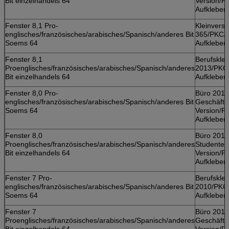
Bit einzelhandels 64
Version/
Aufkleber
Fenster 8,1 Pro-
Kleinversi
englisches/französisches/arabisches/Spanisch/anderes Bit
365/PKC/
Soems 64
Aufkleber
Fenster 8,1
Berufsklei
Proenglisches/französisches/arabisches/Spanisch/anderes
2013/PKC
Bit einzelhandels 64
Aufkleber
Fenster 8,0 Pro-
Büro 2013
englisches/französisches/arabisches/Spanisch/anderes Bit
Geschäfts
Soems 64
Version/
Aufkleber
Fenster 8,0
Büro 2013
Proenglisches/französisches/arabisches/Spanisch/anderes
Studenten
Bit einzelhandels 64
Version/
Aufkleber
Fenster 7 Pro-
Berufsklei
englisches/französisches/arabisches/Spanisch/anderes Bit
2010/PKC
Soems 64
Aufkleber
Fenster 7
Büro 2010
Proenglisches/französisches/arabisches/Spanisch/anderes
Geschäfts
Bit einzelhandels 64
Version/