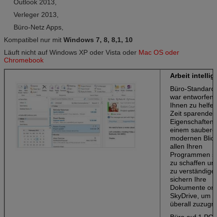
Outlook 2013,
Verleger 2013,
Büro-Netz Apps,
Kompatibel nur mit
Windows 7, 8, 8,1, 10
Läuft nicht auf Windows XP oder Vista oder
Mac OS oder
Chromebook
Arbeit intellig
Büro-Standard
war entworfen
Ihnen zu helfen
Zeit sparenden
Eigenschaften
einem saubere
modernen Blick
allen Ihren
Programmen sc
zu schaffen un
zu verständigen
sichern Ihre
Dokumente onli
SkyDrive, um p
überall zuzugre
Büro auf 1 PC 