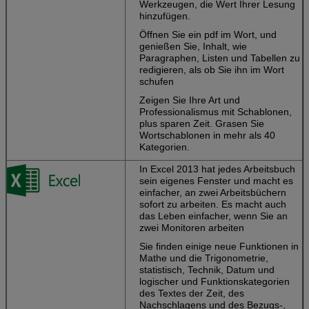
Werkzeugen, die Wert Ihrer Lesung
Berührungseinga
hinzufügen.
Bildschirms gefan
Öffnen Sie ein pdf im Wort, und
Arbeiten Sie leicht
genießen Sie, Inhalt, wie
Medien.
Drag & Dr
Paragraphen, Listen und Tabellen zu
Bilder, Videos und 
redigieren, als ob Sie ihn im Wort
Medien in Dateien
schufen
Zuginhalt von PD
gerade in Wort.
Zeigen Sie Ihre Art und
Professionalismus mit Schablonen,
Ihr personifizierte
plus sparen Zeit. Grasen Sie
Wortschablonen in mehr als 40
Schaffen Sie attra
Kategorien.
und Berufs-ausse
Dokument-ob Sie 
In Excel 2013 hat jedes Arbeitsbuch
Ihrem Schreibtisc
sein eigenes Fenster und macht es
unterwegs sind.
einfacher, an zwei Arbeitsbüchern
Ihre
sofort zu arbeiten. Es macht auch
Gewohnheitseinst
das Leben einfacher, wenn Sie an
durchstreifen mit 
zwei Monitoren arbeiten
Unterzeichnen Sie
Sie finden einige neue Funktionen in
zu Ihrem Konto u
Mathe und die Trigonometrie,
heben Sie Ihr Arbe
statistisch, Technik, Datum und
auf, wohin Sie we
logischer und Funktionskategorien
verließen.
des Textes der Zeit, des
Speichern Sie Date
Nachschlagens und des Bezugs-,