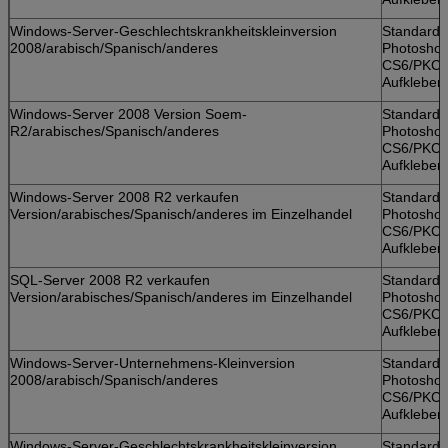
Windows-Server-Geschlechtskrankheitskleinversion
Standardk
2008/arabisch/Spanisch/anderes
Photosho
CS6/PKC/
Aufkleber
Windows-Server 2008 Version Soem-
Standardk
R2/arabisches/Spanisch/anderes
Photosho
CS6/PKC/
Aufkleber
Windows-Server 2008 R2 verkaufen
Standardk
Version/arabisches/Spanisch/anderes im Einzelhandel
Photosho
CS6/PKC/
Aufkleber
SQL-Server 2008 R2 verkaufen
Standardk
Version/arabisches/Spanisch/anderes im Einzelhandel
Photosho
CS6/PKC/
Aufkleber
Windows-Server-Unternehmens-Kleinversion
Standardk
2008/arabisch/Spanisch/anderes
Photosho
CS6/PKC/
Aufkleber
Windows-Server-Geschlechtskrankheitskleinversion
Standardk