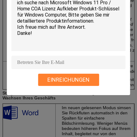
Hause zusammen
handhaben und
Arbeitspläne.
Teilen Sie leicht
Notizbücher und D
Senden Sie eine
Verbindung oder
verwenden Sie fre
Büro-Netz Apps, u
anzusehen und zu
redigieren.
Machen Sie Ihre I
groß-aussehende 
EINREICHUNGEN
Beginnen Sie mit e
Schablone, dann p
Sie Ihre Arbeit mit
Steigern Sie zu den neuesten Bürowerkzeugen für das
sachverständigen
Wachsen Ihres Geschäfts
Werkzeugen.
Im neuen gelesenen Modus simsen
Bearbeiten Sie di
Sie Rückfluten automatisch in den
die Sie wünschen
.
Spalten für einfachere
Nehmen Sie Ihre 
Bildschirmlesung. Weniger Menüs
unter Verwendung
bedeuten höheren Fokus auf Ihrem
Tastatur, des Stift
Inhalt, begleitet nur von den
des mit