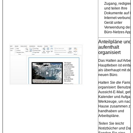
Zugang, redigier
und teilen Ihre
Dokumente auf I
Internet-verbund
Gerät unter
Verwendung des f
Büro-Netzes App
Anteilpläne und 
aufenthalt
organisiert
Das Halten auf Arbeit
Hauptleben ist einfac
als überhaupt mit de
neuen Büro.
Halten Sie die Famili
organisiert.
Benutzen
Aussicht-E-Mail, getei
Kalender und Aufgabe
Werkzeuge, um nach
Hause zusammen zu
handhaben und
Arbeitspläne.
Teilen Sie leicht
Notizbücher und Date
Senden Sie eine