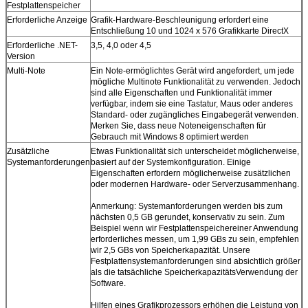
Festplattenspeicher
Erforderliche Anzeige
Grafik-Hardware-Beschleunigung erfordert eine
Entschließung 10 und 1024 x 576 Grafikkarte DirectX
Erforderliche .NET-
3,5, 4,0 oder 4,5
Version
Multi-Note
Ein Note-ermöglichtes Gerät wird angefordert, um jede
mögliche Multinote Funktionalität zu verwenden. Jedoch
sind alle Eigenschaften und Funktionalität immer
verfügbar, indem sie eine Tastatur, Maus oder anderes
Standard- oder zugängliches Eingabegerät verwenden.
Merken Sie, dass neue Noteneigenschaften für
Gebrauch mit Windows 8 optimiert werden
Zusätzliche
Etwas Funktionalität sich unterscheidet möglicherweise,
Systemanforderungen
basiert auf der Systemkonfiguration. Einige
Eigenschaften erfordern möglicherweise zusätzlichen
oder modernen Hardware- oder Serverzusammenhang.
Anmerkung: Systemanforderungen werden bis zum
nächsten 0,5 GB gerundet, konservativ zu sein. Zum
Beispiel wenn wir Festplattenspeichereiner Anwendung
erforderliches messen, um 1,99 GBs zu sein, empfehlen
wir 2,5 GBs von Speicherkapazität. Unsere
Festplattensystemanforderungen sind absichtlich größer
als die tatsächliche SpeicherkapazitätsVerwendung der
Software.
Hilfen eines Grafikprozessors erhöhen die Leistung von