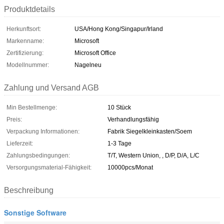
Produktdetails
Herkunftsort:
USA/Hong Kong/Singapur/Irland
Markenname:
Microsoft
Zertifizierung:
Microsoft Office
Modellnummer:
Nagelneu
Zahlung und Versand AGB
Min Bestellmenge:
10 Stück
Preis:
Verhandlungsfähig
Verpackung Informationen:
Fabrik Siegelkleinkasten/Soem
Lieferzeit:
1-3 Tage
Zahlungsbedingungen:
T/T, Western Union, , D/P, D/A, L/C
Versorgungsmaterial-Fähigkeit:
10000pcs/Monat
Beschreibung
Sonstige Software