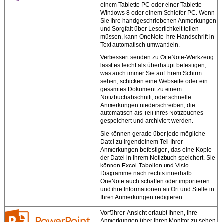
einem Tablette PC oder einer Tablette
Windows 8 oder einem Schiefer PC. Wenn
Sie Ihre handgeschriebenen Anmerkungen
und Sorgfalt über Leserlichkeit teilen
müssen, kann OneNote Ihre Handschrift in
Text automatisch umwandeln.
Verbessert senden zu OneNote-Werkzeug
lässt es leicht als überhaupt befestigen,
was auch immer Sie auf Ihrem Schirm
sehen, schicken eine Webseite oder ein
gesamtes Dokument zu einem
Notizbuchabschnitt, oder schnelle
Anmerkungen niederschreiben, die
automatisch als Teil Ihres Notizbuches
Hinterlass eine Nachricht
gespeichert und archiviert werden.
Wir rufen Sie bald zurück!
Sie können gerade über jede mögliche
Datei zu irgendeinem Teil Ihrer
Anmerkungen befestigen, das eine Kopie
der Datei in Ihrem Notizbuch speichert. Sie
können Excel-Tabellen und Visio-
Diagramme nach rechts innerhalb
OneNote auch schaffen oder importieren
und ihre Informationen an Ort und Stelle in
Ihren Anmerkungen redigieren.
Vorführer-Ansicht erlaubt Ihnen, Ihre
Anmerkungen über Ihren Monitor zu sehen,