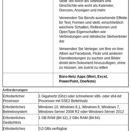
Seite Teil-solch als Sidebars und
Geschichte-wie wohl als Kalender,
Grenzen, Anzeigen und mehr
Verwenden Sie Berufs-aussehende Effekte
für Text, Formen und stellt, einschließlich
weichere Schatten, Reflexionen und
OpenType-Eigenschaften wie
Verbindungen und stilistische Stellvertreter
dar
Verwenden Sie Verleger, um Ihre on-line-
Alben auf Facebook, Flickr und anderen
Dienstleistungen zu suchen und Bilder
direkt dem Dokument hinzuzufügen, ohne
zu müssen, sie zuerst zu retten
Büro-Netz Apps (Wort, Excel,
PowerPoint, OneNote)
Anforderungen
Erforderlicher
1 Gigahertz (Ghz) oder schnellerer x86- oder x64-bit
Prozessor
Prozessor mit SSE2 Befehlsatz
Erforderliches
Windows 10, Windows 8,1, Windows 8, Windows 7,
Betriebssystem
Windows-Server 2008 R2 oder Windows-Server 2012
Erforderliches
1 GB RAM (Bit 32); 2 GBs RAM (Bit 64)
Gedächtnis
Erforderliches
3,0 GBs verfügbar