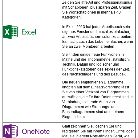
Medien in Dateien u
Zeigen Sie Ihre Art und Professionalismus
Zuginhalt von PDFs
mit Schablonen, plus sparen Zeit. Grasen
gerade in Wort.
Sie Wortschablonen in mehr als 40
Kategorien.
Ihr personifiziert
Büro
In Excel 2013 hat jedes Arbeitsbuch sein
eigenes Fenster und macht es einfacher,
Schaffen Sie attraktiv
an zwei Arbeitsbüchern sofort zu arbeiten.
und Berufs-aussehen
Es macht auch das Leben einfacher, wenn
Dokument-ob Sie an 
Sie an zwei Monitoren arbeiten
Schreibtisch oder
Sie finden einige neue Funktionen in
unterwegs sind.
Mathe und die Trigonometrie, statistisch,
Ihre
Technik, Datum und logischer und
Gewohnheitseinstell
Funktionskategorien des Textes der Zeit,
durchstreifen mit Ihne
des Nachschlagens und des Bezugs-,
Unterzeichnen Sie he
Die neuen empfohlenen Diagramme
zu Ihrem Konto und 
knöpfen auf dem Einsatzvorsprung lässt
Sie Ihr Arbeitsrecht au
Sie von einer Vielzahl von Diagrammen
wohin Sie weg verlie
auswählen, die für Ihre Daten recht sind. In
Speichern Sie Dateie
Verbindung stehende Arten von
der Wolke.
Büro siche
Diagrammen wie Streuungs- und
Ihre Dokumente zu
Blasendiagrammen sind unter einem
SkyDrive, also sind I
Regenschirm
Anmerkungen, Fotos
Dateien immer zugäng
Glatt zeichnen Sie, löschen Sie und
redigieren Sie mit Ihrem Finger, Griffel oder
Maus auf jedem Note-fähigen Gerät, wie