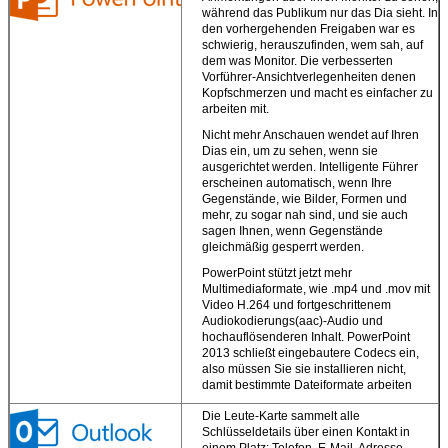
während das Publikum nur das Dia sieht. In
den vorhergehenden Freigaben war es
schwierig, herauszufinden, wem sah, auf
dem was Monitor. Die verbesserten
Vorführer-Ansichtverlegenheiten denen
Kopfschmerzen und macht es einfacher zu
arbeiten mit.
Nicht mehr Anschauen wendet auf Ihren
Dias ein, um zu sehen, wenn sie
ausgerichtet werden. Intelligente Führer
EINREICHUNGEN
erscheinen automatisch, wenn Ihre
Gegenstände, wie Bilder, Formen und
mehr, zu sogar nah sind, und sie auch
sagen Ihnen, wenn Gegenstände
gleichmäßig gesperrt werden.
PowerPoint stützt jetzt mehr
Multimediaformate, wie .mp4 und .mov mit
Video H.264 und fortgeschrittenem
Audiokodierungs(aac)-Audio und
hochauflösenderen Inhalt. PowerPoint
2013 schließt eingebautere Codecs ein,
also müssen Sie sie installieren nicht,
damit bestimmte Dateiformate arbeiten
Die Leute-Karte sammelt alle
Schlüsseldetails über einen Kontakt in
einem Platz: Telefon, E-Mail, Adresse,