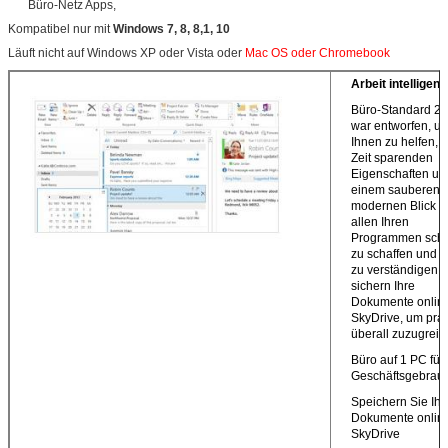
Büro-Netz Apps,
Kompatibel nur mit
Windows 7, 8, 8,1, 10
Läuft nicht auf Windows XP oder Vista oder
Mac OS oder Chromebook
Arbeit intelligent
Büro-Standard 2
war entworfen, u
Ihnen zu helfen, m
Zeit sparenden
Eigenschaften un
einem sauberen,
modernen Blick ü
allen Ihren
Programmen schn
zu schaffen und d
zu verständigen. 
sichern Ihre
Dokumente online
SkyDrive, um prak
überall zuzugreif
Büro auf 1 PC für
Geschäftsgebrau
Speichern Sie Ihr
Dokumente online
SkyDrive