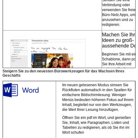
Verbindung oder
verwenden Sie freies
Büro-Netz Apps, um s
anzusehen und zu
redigieren.
Machen Sie Ihre
Ideen zu groß-
aussehende Doc
Beginnen Sie mit ein
Schablone, dann pol
Sie Ihre Arbeit mit
sachverständigen
Steigern Sie zu den neuesten Bürowerkzeugen für das Wachsen Ihres
Werkzeugen.
Geschäfts
Bearbeiten Sie die W
Im neuen gelesenen Modus simsen Sie
die Sie wünschen
.
Rückfluten automatisch in den Spalten für
Nehmen Sie Ihre Ide
einfachere Bildschirmlesung. Weniger
unter Verwendung de
Menüs bedeuten höheren Fokus auf Ihrem
Tastatur, des Stiftes o
Inhalt, begleitet nur von den Werkzeugen,
des mit
die Wert Ihrer Lesung hinzufügen.
Berührungseingabe
Bildschirms gefangen
Öffnen Sie ein pdf im Wort, und genießen
Sie, Inhalt, wie Paragraphen, Listen und
Arbeiten Sie leicht mi
Tabellen zu redigieren, als ob Sie ihn im
Medien.
Drag & Drop
Wort schufen
Bilder, Videos und on