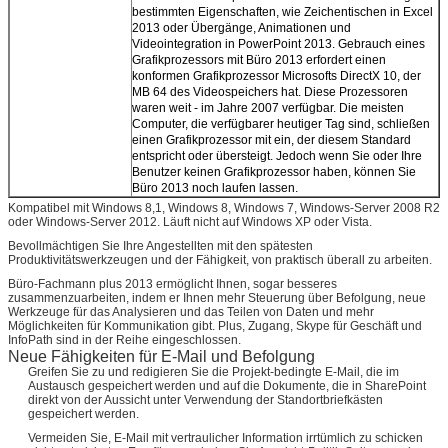
bestimmten Eigenschaften, wie Zeichentischen in Excel
2013 oder Übergänge, Animationen und
Videointegration in PowerPoint 2013. Gebrauch eines
Grafikprozessors mit Büro 2013 erfordert einen
konformen Grafikprozessor Microsofts DirectX 10, der
MB 64 des Videospeichers hat. Diese Prozessoren
waren weit - im Jahre 2007 verfügbar. Die meisten
Computer, die verfügbarer heutiger Tag sind, schließen
einen Grafikprozessor mit ein, der diesem Standard
entspricht oder übersteigt. Jedoch wenn Sie oder Ihre
Benutzer keinen Grafikprozessor haben, können Sie
Büro 2013 noch laufen lassen.
Kompatibel mit Windows 8,1, Windows 8, Windows 7, Windows-Server 2008 R2
oder Windows-Server 2012. Läuft nicht auf Windows XP oder Vista.
Bevollmächtigen Sie Ihre Angestellten mit den spätesten
Produktivitätswerkzeugen und der Fähigkeit, von praktisch überall zu arbeiten.
Büro-Fachmann plus 2013 ermöglicht Ihnen, sogar besseres
zusammenzuarbeiten, indem er Ihnen mehr Steuerung über Befolgung, neue
Werkzeuge für das Analysieren und das Teilen von Daten und mehr
Möglichkeiten für Kommunikation gibt. Plus, Zugang, Skype für Geschäft und
InfoPath sind in der Reihe eingeschlossen.
Neue Fähigkeiten für E-Mail und Befolgung
Greifen Sie zu und redigieren Sie die Projekt-bedingte E-Mail, die im
Austausch gespeichert werden und auf die Dokumente, die in SharePoint
direkt von der Aussicht unter Verwendung der Standortbriefkästen
gespeichert werden.
Vermeiden Sie, E-Mail mit vertraulicher Information irrtümlich zu schicken