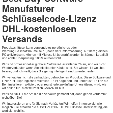
Manufaturer
Schlüsselcode-Lizenz
DHL-kostenlosen
Versands
Hinterlass eine Nachricht
Produktschlüssel kann verwendetes persönliches oder
Werbung/Geschäftsräume sein. , nach der Umformatierung, auf dem gleichen
Wir rufen Sie bald zurück!
PC aktiviert sein, können mit Microsoft.It überprüft werden ist können Legalität
und echte Überprüfung. 100% authentisch!
Wir sind professioneller globaler Software-Hersteller in Chian, sind wir nicht
Wiederverkäufer, wenn Sie intelligenter Käufer sind, Sie wissen, ist welches
besser, und ich weiß, dass Sie genug intelligent sind zu entscheiden.
Wir verkaufen nicht die zerhackten, gebrochenen Produkte. Diese Software und
Lizenz ist ursprüngliches Microsoft. Es ist nagelneu und unbenutzt. Es ließ nie
Ben installieren, aktiviert, oder registrierte zukünftige Unterstützung wird, wie
wir online tun, nicht teilzeitlich GARANTIERT!
Wir sind NICHT die Art, die die Verkäufe gemacht hat, dann geben verdammt
nicht über Sie!
Wir interessieren uns für Sie nach Verkäufen! Wir helfen Ihnen so viel wie
möglich. Sie erhalten die AUSGEZEICHNETE WELTklasse Unterstützung, die
wert sie! wohl ist!