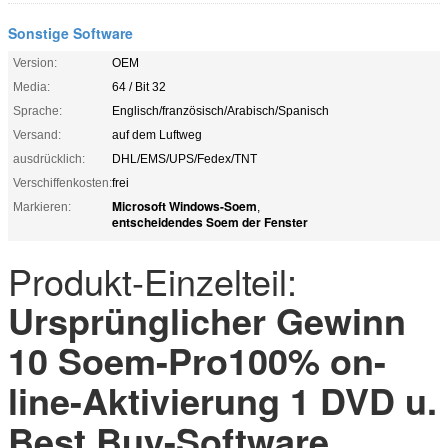
Sonstige Software
Version:
OEM
Media:
64 / Bit 32
Sprache:
Englisch/französisch/Arabisch/Spanisch
Versand:
auf dem Luftweg
ausdrücklich:
DHL/EMS/UPS/Fedex/TNT
Verschiffenkosten:
frei
Microsoft Windows-Soem
Markieren:
,
entscheidendes Soem der Fenster
Produkt-Einzelteil:
Ursprünglicher Gewinn
10 Soem-Pro100% on-
line-Aktivierung 1 DVD u.
Best Buy-Software