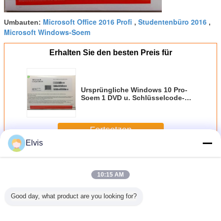
Microsoft Office 2016 Profi
Studentenbüro 2016
Umbauten:
,
,
Microsoft Windows-Soem
Erhalten Sie den besten Preis für
Ursprüngliche Windows 10 Pro-
Soem 1 DVD u. Schlüsselcode-
Lizenz DHL-kostenloser Versand
Fortsetzen
Elvis
Sonstige Software
Mehr
10:15 AM
Good day, what product are you looking for?
Soem Microsoft
Suitable for ASUS
Neue Soem-
Aktivier
Soem-
TUF RTX3080
Gewinn 7
Japanerv