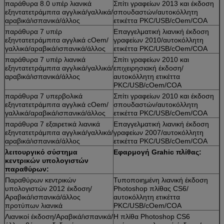
παράθυρα 8.0 υπέρ λιανικά
Σπίτι γραφείων 2013 και έκδοση
εξηντατετράμπιτα αγγλικά/γαλλικά/
σπουδαστών/αυτοκόλλητη
αραβικά/ισπανικά/άλλος
ετικέττα PKC/USB/cOem/COA
παράθυρα 7 υπέρ
Επαγγελματική λιανική έκδοση
εξηντατετράμπιτα αγγλικά cOem/
γραφείων 2010/αυτοκόλλητη
γαλλικά/αραβικά/ισπανικά/άλλος
ετικέττα PKC/USB/cOem/COA
παράθυρα 7 υπέρ λιανικά
Σπίτι γραφείων 2010 και
εξηντατετράμπιτα αγγλικά/γαλλικά/
επιχειρησιακή έκδοση/
αραβικά/ισπανικά/άλλος
αυτοκόλλητη ετικέττα
PKC/USB/cOem/COA
παράθυρα 7 υπερβολικά
Σπίτι γραφείων 2010 και έκδοση
εξηντατετράμπιτα αγγλικά cOem/
σπουδαστών/αυτοκόλλητη
γαλλικά/αραβικά/ισπανικά/άλλος
ετικέττα PKC/USB/cOem/COA
παράθυρα 7 εξαιρετικά λιανικά
Επαγγελματική λιανική έκδοση
εξηντατετράμπιτα αγγλικά/γαλλικά/
γραφείων 2007/αυτοκόλλητη
αραβικά/ισπανικά/άλλος
ετικέττα PKC/USB/cOem/COA
λειτουργικό σύστημα
Εφαρμογή Grahic πλίθας:
κεντρικών υπολογιστών
παραθύρων:
Παραθύρων κεντρικών
Τυποποιημένη λιανική έκδοση
υπολογιστών 2012 έκδοση/
Photoshop πλίθας CS6/
Αραβικά/ισπανικά/άλλος
αυτοκόλλητη ετικέττα
προτύπων λιανικά
PKC/USB/cOem/COA
Λιανικοί έκδοση/Αραβικά/ισπανικά/
Η πλίθα Photoshop CS6