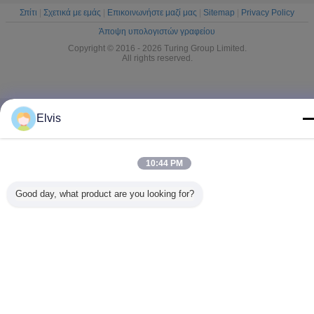
Σπίτι
|
Σχετικά με εμάς
|
Επικοινωνήστε μαζί μας
|
Sitemap
|
Privacy Policy
Άποψη υπολογιστών γραφείου
Copyright © 2016 - 2026 Turing Group Limited.
All rights reserved.
Elvis
10:44 PM
Good day, what product are you looking for?