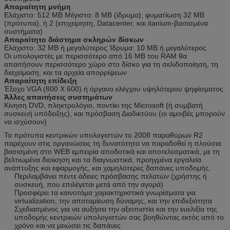
Απαραίτητη μνήμη
Ελάχιστο: 512 ΜΒ Μέγιστο: 8 ΜΒ (ίδρυμα), φυματίωση 32 ΜΒ
(πρότυπα), ή 2 (επιχείρηση, Datacenter, και itanium-βασισμένα
συστήματα)
Απαραίτητο διάστημα σκληρών δίσκων
Ελάχιστο: 32 ΜΒ ή μεγαλύτερος Ίδρυμα: 10 ΜΒ ή μεγαλύτερος
Οι υπολογιστές με περισσότερο από 16 ΜΒ του RAM θα
απαιτήσουν περισσότερο χώρο στο δίσκο για τη σελιδοποίηση, τη
διαχείμαση, και τα αρχεία απορρίψεων
Απαραίτητη επίδειξη
Έξοχο VGA (800 X 600) ή όργανο ελέγχου υψηλότερου ψηφίσματος
Άλλες απαιτήσεις συστημάτων
Κίνηση DVD, πληκτρολόγιο, ποντίκι της Microsoft (ή συμβατή
συσκευή υπόδειξης), και πρόσβαση Διαδικτύου (οι αμοιβές μπορούν
να ισχύσουν)
Τα πρότυπα κεντρικών υπολογιστών το 2008 παραθύρων R2
παρέχουν στις οργανώσεις τη δυνατότητα να παραδοθεί η πλούσια
βασισμένη στο WEB εμπειρία αποδοτικά και αποτελεσματικά, με τη
βελτιωμένα διοίκηση και τα διαγνωστικά, προηγμένα εργαλεία
ανάπτυξης και εφαρμογής, και χαμηλότερες δαπάνες υποδομής.
Περιλαμβάνει πέντε άδειες πρόσβασης πελατών (χρήστης ή
συσκευή, που επιλέγεται μετά από την αγορά)
Προσφέρει τα καινοτόμα χαρακτηριστικά γνωρίσματα για
virtualization, την αποταμίευση δύναμης, και την επιδεξιότητα
Σχεδιασμένος για να αυξήσει την αξιοπιστία και την ευελιξία της
υποδομής κεντρικών υπολογιστών σας βοηθώντας εκτός από το
χρόνο και να μειώσει τις δαπάνες