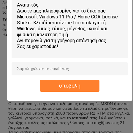
[9]
διάθεση των συνδρομητών TechNet και MSDN της Microsoft.
στις
5 Μαΐου 2009, ο υποψήφιος απελευθέρωσης τέθηκε στην διάθεση
[10]
του ευρέος κοινού μέσω της Microsoft μεταφορτώνει το κέντρο.
Σύμφωνα με το τμήμα WebLog κεντρικών υπολογιστών
[11] ο
παραθύρων,
ακόλουθος είναι οι ημερομηνίες του έτους 2009
όταν τεθεί ο κεντρικός υπολογιστής του Microsoft Windows το 2008
R2 στην διάθεση των διάφορων διαύλων διανομής:
Το OEMs έλαβε τον κεντρικό υπολογιστή 2008 παραθύρων R2
RTM στα αγγλικά και όλα τα γλωσσικά πακέτα στις 29 Ιουλίου. Οι
υπόλοιπες γλώσσες ήταν διαθέσιμες κατά τις 11 Αυγούστου.
Οι συνεργάτες ISV (ανεξάρτητος προμηθευτής λογισμικού) και
IHV (ανεξάρτητος προμηθευτής υλικού) ήταν σε θέση να
μεταφορτώσουν τον κεντρικό υπολογιστή 2008 παραθύρων R2
RTM από MSDN αρχικός στις 14 Αυγούστου.
Οι επαγγελματίες ΤΠ με τις συνδρομές TechNet ήταν σε θέση να
μεταφορτώσουν τον κεντρικό υπολογιστή 2008 παραθύρων R2
RTM και να λάβουν τα κλειδιά προϊόντων για στα αγγλικά,
υποβολή
γαλλικά, γερμανικά, ιταλικά, και το ισπανικό στις 14 Αυγούστου
αρχής και όλες τις υπόλοιπες γλώσσες που αρχίζουν στις 21
Αυγούστου.
Οι υπεύθυνοι για την ανάπτυξη με τις συνδρομές MSDN ήταν σε
θέση να μεταφορτώσουν και να λάβουν τα κλειδιά προϊόντων για
τον κεντρικό υπολογιστή 2008 παραθύρων R2 RTM στα αγγλικά,
γαλλικά, γερμανικά, ιταλικά, και το ισπανικό στις 14 Αυγούστου
έναρξης και όλες τις υπόλοιπες γλώσσες που αρχίζουν στις 21
Αυγούστου.
Τα χρυσά/επικυρωμένα μέλη προγράμματος συνεργατών της