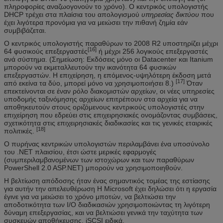
πληροφορίες αναζωογονούν το χρόνο). Ο κεντρικός υπολογιστής
DHCP τρέχει στα πλαίσια του απολογισμού
υπηρεσίας δικτύου
που
έχει λιγότερα προνόμια για να μειώσει την πιθανή ζημία εάν
συμβιβάζεται.
Ο κεντρικός υπολογιστής παραθύρων το 2008 R2 υποστηρίζει μέχρι
[16]
64 φυσικούς επεξεργαστές
ή μέχρι 256 λογικούς επεξεργαστές
ανά σύστημα. (Σημείωση: Εκδόσεις μόνο οι Datacenter και Itanium
μπορούν να εκμεταλλευτούν την ικανότητα 64 φυσικών
επεξεργαστών. Η επιχείρηση, η επόμενος-υψηλότερη έκδοση μετά
[17]
από εκείνα τα δύο, μπορεί μόνο να χρησιμοποιήσει 8.)
Όταν
επεκτείνονται σε έναν ρόλο διακομιστών αρχείων, οι νέες υπηρεσίες
υποδομής ταξινόμησης αρχείων επιτρέπουν στα αρχεία για να
αποθηκευτούν στους οριζόμενους κεντρικούς υπολογιστές στην
επιχείρηση που εδρεύει στις επιχειρησιακές ονομάζοντας συμβάσεις,
σχετικότητα στις επιχειρησιακές διαδικασίες και τις γενικές εταιρικές
[18]
πολιτικές.
Ο πυρήνας κεντρικών υπολογιστών περιλαμβάνει ένα υποσύνολο
του .NET πλαισίου, έτσι ώστε μερικές εφαρμογές
(συμπεριλαμβανομένων των ιστοχώρων και των παραθύρων
PowerShell 2.0 ASP.NET) μπορούν να χρησιμοποιηθούν.
Η βελτίωση απόδοσης ήταν ένας σημαντικός τομέας της εστίασης
για αυτήν την απελευθέρωση Η Microsoft έχει δηλώσει ότι η εργασία
έγινε για να μειώσει το χρόνο μποτών, να βελτιώσει την
αποδοτικότητα των I/O διαδικασιών χρησιμοποιώντας τη λιγότερη
δύναμη επεξεργασίας, και να βελτιώσει γενικά την ταχύτητα των
συσκευών αποθήκευσης, iSCSI ειδικά.