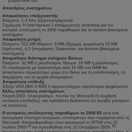
μπροστινός-Lin
Απαιτήσεις συστημάτων
Απαραίτητος επεξεργαστής
Ελάχιστο: 1.4 Ghz (εξηντατετράμπιτα)
Σημείωση: Η Intel Itanium 2 επεξεργαστής απαιτείται για τον
κεντρικό υπολογιστή το 2008 παραθύρων για τα itanium-βασισμένα
συστήματα
Απαραίτητη μνήμη
Ελάχιστο: 512 ΜΒ Μέγιστο: 8 ΜΒ (ίδρυμα), φυματίωση 32 ΜΒ
(πρότυπα), ή 2 (επιχείρηση, Datacenter, και itanium-βασισμένα
συστήματα)
Απαραίτητο διάστημα σκληρών δίσκων
Ελάχιστο: 32 ΜΒ ή μεγαλύτερος Ίδρυμα: 10 ΜΒ ή μεγαλύτερος
Οι υπολογιστές με περισσότερο από 16 ΜΒ του RAM θα
απαιτήσουν περισσότερο χώρο στο δίσκο για τη σελιδοποίηση, τη
διαχείμαση, και τα αρχεία απορρίψεων
Απαραίτητη επίδειξη
Έξοχο VGA (800 X 600) ή όργανο ελέγχου υψηλότερου ψηφίσματος
Άλλες απαιτήσεις συστημάτων
Κίνηση DVD, πληκτρολόγιο, ποντίκι της Microsoft (ή συμβατή
συσκευή υπόδειξης), και πρόσβαση Διαδικτύου (οι αμοιβές μπορούν
να ισχύσουν)
Ο κεντρικός υπολογιστής παραθύρων το 2008 R2
είναι ένα
λειτουργικό σύστημα κεντρικών υπολογιστών που παράγεται από τη
Microsoft. Απελευθερώθηκε στην κατασκευή το (RTM) στις 22
[4]
[5]
Ιουλίου 2009
και προωθήθηκε στις 22 Οκτωβρίου 2009.
σύμφωνα με την ομάδα κεντρικών υπολογιστών παραθύρων blog, η