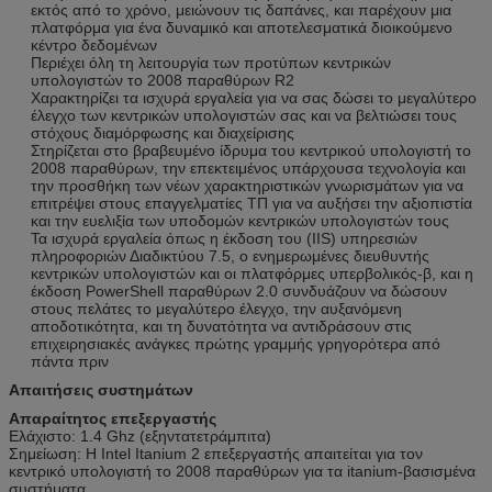
εκτός από το χρόνο, μειώνουν τις δαπάνες, και παρέχουν μια
πλατφόρμα για ένα δυναμικό και αποτελεσματικά διοικούμενο
κέντρο δεδομένων
Περιέχει όλη τη λειτουργία των προτύπων κεντρικών
υπολογιστών το 2008 παραθύρων R2
Χαρακτηρίζει τα ισχυρά εργαλεία για να σας δώσει το μεγαλύτερο
έλεγχο των κεντρικών υπολογιστών σας και να βελτιώσει τους
στόχους διαμόρφωσης και διαχείρισης
Στηρίζεται στο βραβευμένο ίδρυμα του κεντρικού υπολογιστή το
2008 παραθύρων, την επεκτειμένος υπάρχουσα τεχνολογία και
την προσθήκη των νέων χαρακτηριστικών γνωρισμάτων για να
επιτρέψει στους επαγγελματίες ΤΠ για να αυξήσει την αξιοπιστία
και την ευελιξία των υποδομών κεντρικών υπολογιστών τους
Τα ισχυρά εργαλεία όπως η έκδοση του (IIS) υπηρεσιών
πληροφοριών Διαδικτύου 7.5, ο ενημερωμένες διευθυντής
κεντρικών υπολογιστών και οι πλατφόρμες υπερβολικός-β, και η
έκδοση PowerShell παραθύρων 2.0 συνδυάζουν να δώσουν
στους πελάτες το μεγαλύτερο έλεγχο, την αυξανόμενη
αποδοτικότητα, και τη δυνατότητα να αντιδράσουν στις
επιχειρησιακές ανάγκες πρώτης γραμμής γρηγορότερα από
πάντα πριν
Απαιτήσεις συστημάτων
Απαραίτητος επεξεργαστής
Ελάχιστο: 1.4 Ghz (εξηντατετράμπιτα)
Σημείωση: Η Intel Itanium 2 επεξεργαστής απαιτείται για τον
κεντρικό υπολογιστή το 2008 παραθύρων για τα itanium-βασισμένα
συστήματα