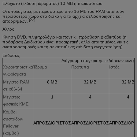
Ελάχιστο (έκδοση ιδρύματος) 10 ΜΒ ή περισσότεροι.
Οι υπολογιστές με περισσότερο από 16 ΜΒ του RAM απαιτούν
περισσότερο χώρο στο δίσκο για τα αρχεία σελιδοποίησης και
[22]
απορρίψεων.
Άλλος
Κίνηση DVD, πληκτρολόγιο και ποντίκι, πρόσβαση Διαδικτύου (η
πρόσβαση Διαδικτύου είναι προαιρετική, αλλά απαιτημένος για τις
αναπροσαρμογές και τη σε απευθείας σύνδεση ενεργοποίηση)
Εκδόσεις
Διάγραμμα σύγκρισης εκδόσεων κεντρ
Χαρακτηριστικά
Ίδρυμα
Πρότυπα
Ιστός
γνωρίσματα
Μέγιστο RAM
8 ΜΒ
32 ΜΒ
32 ΜΒ
σε x86-64
Μέγιστες
1
4
4
φυσικές ΚΜΕ
Κόμβοι
συστάδων
ΑΠΡΟΣΔΙΟΡΙΣΤΟΣ
ΑΠΡΟΣΔΙΟΡΙΣΤΟΣ
ΑΠΡΟΣΔΙΟΡΙ
Failover
(κόμβοι)