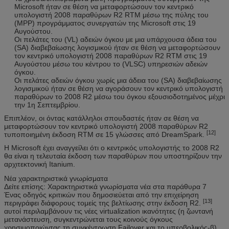
Microsoft ήταν σε θέση να μεταφορτώσουν τον κεντρικό
υπολογιστή 2008 παραθύρων R2 RTM μέσω της πύλης του
(MPP) προγράμματος συνεργατών της Microsoft στις 19
Αυγούστου.
Οι πελάτες του (VL) αδειών όγκου με μια υπάρχουσα άδεια του
(SA) διαβεβαίωσης λογισμικού ήταν σε θέση να μεταφορτώσουν
τον κεντρικό υπολογιστή 2008 παραθύρων R2 RTM στις 19
Αυγούστου μέσω του κέντρου το (VLSC) υπηρεσιών αδειών
όγκου.
Οι πελάτες αδειών όγκου χωρίς μια άδεια του (SA) διαβεβαίωσης
λογισμικού ήταν σε θέση να αγοράσουν τον κεντρικό υπολογιστή
παραθύρων το 2008 R2 μέσω του όγκου εξουσιοδοτημένος μέχρι
την 1η Σεπτεμβρίου.
Επιπλέον, οι όντας κατάλληλοι σπουδαστές ήταν σε θέση να
μεταφορτώσουν τον κεντρικό υπολογιστή 2008 παραθύρων R2
[12]
τυποποιημένη έκδοση RTM σε 15 γλώσσες από DreamSpark.
Η Microsoft έχει αναγγείλει ότι ο κεντρικός υπολογιστής το 2008 R2
θα είναι η τελευταία έκδοση των παραθύρων που υποστηρίζουν την
αρχιτεκτονική Itanium.
Νέα χαρακτηριστικά γνωρίσματα
Δείτε επίσης: Χαρακτηριστικά γνωρίσματα νέα στα παράθυρα 7
Ένας οδηγός κριτικών που δημοσιεύεται από την επιχείρηση
[13]
περιγράφει διάφορους τομείς της βελτίωσης στην έκδοση R2.
αυτοί περιλαμβάνουν τις νέες virtualization ικανότητες (η ζωντανή
μετανάστευση, συγκεντρώνεται τους κοινούς όγκους
χρησιμοποιώντας τη συγκέντρωση Failover και το υπερβολικός-β),