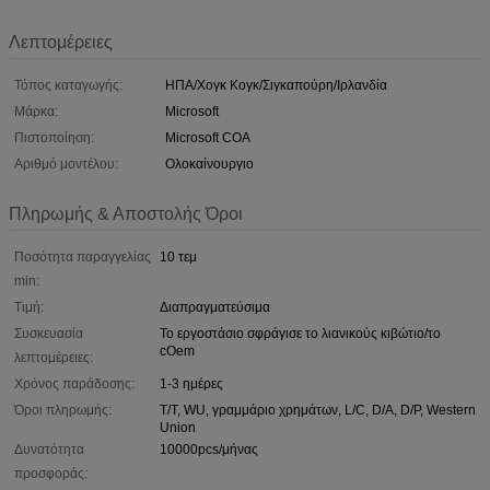
Λεπτομέρειες
Τόπος καταγωγής:
ΗΠΑ/Χογκ Κογκ/Σιγκαπούρη/Ιρλανδία
Μάρκα:
Microsoft
Πιστοποίηση:
Microsoft COA
Αριθμό μοντέλου:
Ολοκαίνουργιο
Πληρωμής & Αποστολής Όροι
Ποσότητα παραγγελίας
10 τεμ
min:
Τιμή:
Διαπραγματεύσιμα
Συσκευασία
Το εργοστάσιο σφράγισε το λιανικούς κιβώτιο/το
cOem
λεπτομέρειες:
Χρόνος παράδοσης:
1-3 ημέρες
Όροι πληρωμής:
T/T, WU, γραμμάριο χρημάτων, L/C, D/A, D/P, Western
Union
Δυνατότητα
10000pcs/μήνας
προσφοράς: