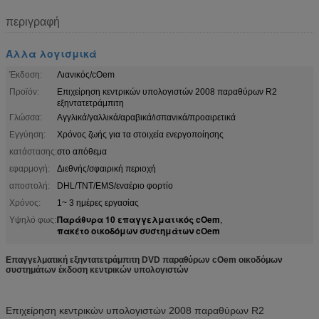
περιγραφή
Άλλα λογισμικά
Έκδοση:
Λιανικός/cOem
Προϊόν:
Επιχείρηση κεντρικών υπολογιστών 2008 παραθύρων R2
εξηντατετράμπιτη
Γλώσσα:
Αγγλικά/γαλλικά/αραβικά/ισπανικά/προαιρετικά
Εγγύηση:
Χρόνος ζωής για τα στοιχεία ενεργοποίησης
κατάστασης:
στο απόθεμα
εφαρμογή:
Διεθνής/σφαιρική περιοχή
αποστολή:
DHL/TNT/EMS/εναέριο φορτίο
Χρόνος:
1~ 3 ημέρες εργασίας
Παράθυρα 10 επαγγελματικός cOem
Υψηλό φως:
,
πακέτο οικοδόμων συστημάτων cOem
Επαγγελματική εξηντατετράμπιτη DVD παραθύρων cOem οικοδόμων
συστημάτων έκδοση κεντρικών υπολογιστών
Επιχείρηση κεντρικών υπολογιστών 2008 παραθύρων R2