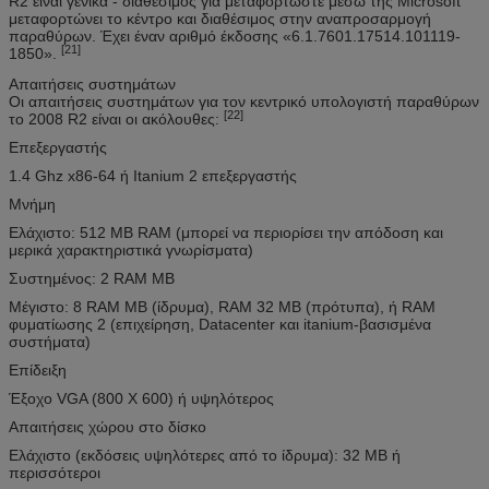
R2 είναι γενικά - διαθέσιμος για μεταφορτώστε μέσω της Microsoft
μεταφορτώνει το κέντρο και διαθέσιμος στην αναπροσαρμογή
παραθύρων. Έχει έναν αριθμό έκδοσης «6.1.7601.17514.101119-
[21]
1850».
Απαιτήσεις συστημάτων
Οι απαιτήσεις συστημάτων για τον κεντρικό υπολογιστή παραθύρων
[22]
το 2008 R2 είναι οι ακόλουθες:
Επεξεργαστής
1.4 Ghz x86-64 ή Itanium 2 επεξεργαστής
Μνήμη
Ελάχιστο: 512 ΜΒ RAM (μπορεί να περιορίσει την απόδοση και
μερικά χαρακτηριστικά γνωρίσματα)
Συστημένος: 2 RAM ΜΒ
Μέγιστο: 8 RAM ΜΒ (ίδρυμα), RAM 32 ΜΒ (πρότυπα), ή RAM
φυματίωσης 2 (επιχείρηση, Datacenter και itanium-βασισμένα
συστήματα)
Επίδειξη
Έξοχο VGA (800 X 600) ή υψηλότερος
Απαιτήσεις χώρου στο δίσκο
Ελάχιστο (εκδόσεις υψηλότερες από το ίδρυμα): 32 ΜΒ ή
περισσότεροι