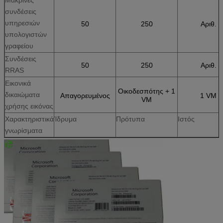
συνδέσεις
υπηρεσιών
50
250
Αριθ.
υπολογιστών
γραφείου
Συνδέσεις
50
250
Αριθ.
RRAS
Εικονικά
Οικοδεσπότης + 1
δικαιώματα
Απαγορευμένος
1 VM
VM
χρήσης εικόνας
Χαρακτηριστικά
Ίδρυμα
Πρότυπα
Ιστός
γνωρίσματα