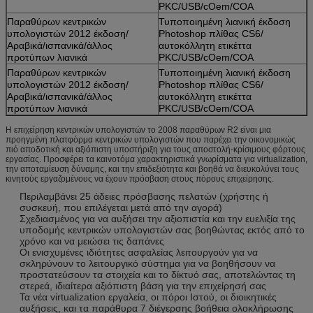
PKC/USB/cOem/COA
Παραθύρων κεντρικών
Τυποποιημένη λιανική έκδοση
υπολογιστών 2012 έκδοση/
Photoshop πλίθας CS6/
Αραβικά/ισπανικά/άλλος
αυτοκόλλητη ετικέττα
προτύπων λιανικά
PKC/USB/cOem/COA
Παραθύρων κεντρικών
Τυποποιημένη λιανική έκδοση
υπολογιστών 2012 έκδοση/
Photoshop πλίθας CS6/
Αραβικά/ισπανικά/άλλος
αυτοκόλλητη ετικέττα
προτύπων λιανικά
PKC/USB/cOem/COA
Η επιχείρηση κεντρικών υπολογιστών το 2008 παραθύρων R2 είναι μια
προηγμένη πλατφόρμα κεντρικών υπολογιστών που παρέχει την οικονομικώς
πιό αποδοτική και αξιόπιστη υποστήριξη για τους αποστολή-κρίσιμους φόρτους
εργασίας. Προσφέρει τα καινοτόμα χαρακτηριστικά γνωρίσματα για virtualization,
την αποταμίευση δύναμης, και την επιδεξιότητα και βοηθά να διευκολύνει τους
κινητούς εργαζομένους να έχουν πρόσβαση στους πόρους επιχείρησης.
Περιλαμβάνει 25 άδειες πρόσβασης πελατών (χρήστης ή
συσκευή, που επιλέγεται μετά από την αγορά)
Σχεδιασμένος για να αυξήσει την αξιοπιστία και την ευελιξία της
υποδομής κεντρικών υπολογιστών σας βοηθώντας εκτός από το
χρόνο και να μειώσει τις δαπάνες
Οι ενισχυμένες ιδιότητες ασφαλείας λειτουργούν για να
σκληρύνουν το λειτουργικό σύστημα για να βοηθήσουν να
προστατεύσουν τα στοιχεία και το δίκτυό σας, αποτελώντας τη
στερεά, ιδιαίτερα αξιόπιστη βάση για την επιχείρησή σας
Τα νέα virtualization εργαλεία, οι πόροι Ιστού, οι διοικητικές
αυξήσεις, και τα παράθυρα 7 διέγερσης βοήθεια ολοκλήρωσης