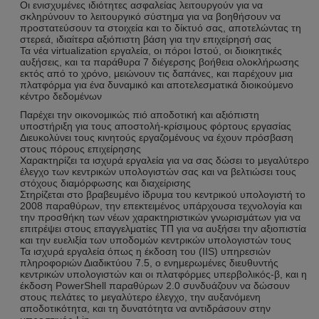
Οι ενισχυμένες ιδιότητες ασφαλείας λειτουργούν για να
σκληρύνουν το λειτουργικό σύστημα για να βοηθήσουν να
προστατεύσουν τα στοιχεία και το δίκτυό σας, αποτελώντας τη
στερεά, ιδιαίτερα αξιόπιστη βάση για την επιχείρησή σας
Τα νέα virtualization εργαλεία, οι πόροι Ιστού, οι διοικητικές
αυξήσεις, και τα παράθυρα 7 διέγερσης βοήθεια ολοκλήρωσης
εκτός από το χρόνο, μειώνουν τις δαπάνες, και παρέχουν μια
πλατφόρμα για ένα δυναμικό και αποτελεσματικά διοικούμενο
κέντρο δεδομένων
Παρέχει την οικονομικώς πιό αποδοτική και αξιόπιστη
υποστήριξη για τους αποστολή-κρίσιμους φόρτους εργασίας
Διευκολύνει τους κινητούς εργαζομένους να έχουν πρόσβαση
στους πόρους επιχείρησης
Χαρακτηρίζει τα ισχυρά εργαλεία για να σας δώσει το μεγαλύτερο
έλεγχο των κεντρικών υπολογιστών σας και να βελτιώσει τους
στόχους διαμόρφωσης και διαχείρισης
Στηρίζεται στο βραβευμένο ίδρυμα του κεντρικού υπολογιστή το
2008 παραθύρων, την επεκτειμένος υπάρχουσα τεχνολογία και
την προσθήκη των νέων χαρακτηριστικών γνωρισμάτων για να
επιτρέψει στους επαγγελματίες ΤΠ για να αυξήσει την αξιοπιστία
και την ευελιξία των υποδομών κεντρικών υπολογιστών τους
Τα ισχυρά εργαλεία όπως η έκδοση του (IIS) υπηρεσιών
πληροφοριών Διαδικτύου 7.5, ο ενημερωμένες διευθυντής
κεντρικών υπολογιστών και οι πλατφόρμες υπερβολικός-β, και η
έκδοση PowerShell παραθύρων 2.0 συνδυάζουν να δώσουν
στους πελάτες το μεγαλύτερο έλεγχο, την αυξανόμενη
αποδοτικότητα, και τη δυνατότητα να αντιδράσουν στην