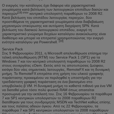
Ο ενεργός την κατάλογος έχει διάφορα νέα χαρακτηριστικά
γνωρίσματα κατά βελτίωση των λειτουργικών επιπέδων δασών και
[19] στον
περιοχών
κεντρικό υπολογιστή παραθύρων το 2008 R2.
Κατά βελτίωση του επιπέδου λειτουργίας περιοχών, δύο
προστιθέμενα τη χαρακτηριστικά γνωρίσματα είναι διαβεβαίωση
μηχανισμών επικύρωσης και αυτόματη διαχείριση SPN. Κατά
βελτίωση του δασικού λειτουργικού επιπέδου, ενεργό τη
χαρακτηριστικό γνώρισμα δοχείων καταλόγου ανακύκλωσης είναι
διαθέσιμο και μπορεί να επιτραπεί χρησιμοποιώντας την ενεργό
[20]
ενότητα καταλόγου για Powershell.
Service Pack
Στις 9 Φεβρουαρίου 2011, η Microsoft απελευθέρωσε επίσημα την
τελική απελευθέρωση (RTM) του Service Pack 1 (SP1) για τα
Windows 7 και τον κεντρικό υπολογιστή παραθύρων το 2008 R2
στους συνεργάτες cOem. Εκτός από τις αποτυπώσεις ζωύφιου,
εισάγει δύο νέες σημαντικές λειτουργίες, RemoteFX και τη δυναμική
μνήμη. Το RemoteFX επιτρέπει στη χρήση του υλικού γραφικής
παράστασης προκειμένου να περιληφθεί η υποστήριξη για την
τρισδιάστατη γραφική παράσταση σε ένα βασισμένο στο
υπερβολικός-β VM. Η δυναμική μνήμη το καθιστά πιθανό για ένα VM
να διατεθεί μόνο τόσο πολύ φυσικό RAM όπως απαιτείται
προσωρινά για την εκτέλεσή του. Στις 16 Φεβρουαρίου τα παράθυρα
7 και SP1 κεντρικών υπολογιστών το 2008 παραθύρων R2
διατέθηκαν για τους συνδρομητές MSDN και TechNet καθώς επίσης
και τους πελάτες αδειών όγκου. Από τις 22 Φεβρουαρίου, τα
παράθυρα 7 και SP1 κεντρικών υπολογιστών το 2008 παραθύρων