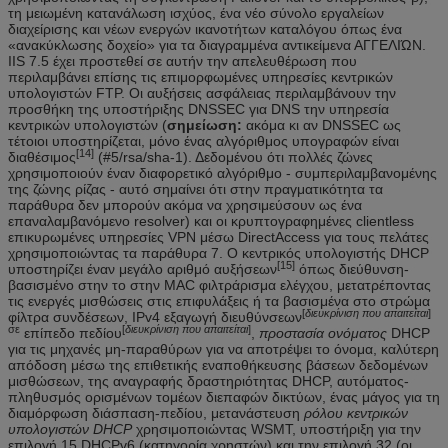
τη μειωμένη κατανάλωση ισχύος, ένα νέο σύνολο εργαλείων
διαχείρισης και νέων ενεργών ικανοτήτων καταλόγου όπως ένα
«ανακύκλωσης δοχείο» για τα διαγραμμένα αντικείμενα ΑΓΓΕΛΙΏΝ.
IIS 7.5 έχει προστεθεί σε αυτήν την απελευθέρωση που
περιλαμβάνει επίσης τις επιμορφωμένες υπηρεσίες κεντρικών
υπολογιστών FTP. Οι αυξήσεις ασφάλειας περιλαμβάνουν την
προσθήκη της υποστήριξης DNSSEC για DNS την υπηρεσία
κεντρικών υπολογιστών (
σημείωση:
ακόμα κι αν DNSSEC ως
τέτοιοι υποστηρίζεται, μόνο ένας αλγόριθμος υπογραφών είναι
[14]
διαθέσιμος
(#5/rsa/sha-1). Δεδομένου ότι πολλές ζώνες
χρησιμοποιούν έναν διαφορετικό αλγόριθμο - συμπεριλαμβανομένης
της ζώνης ρίζας - αυτό σημαίνει ότι στην πραγματικότητα τα
παράθυρα δεν μπορούν ακόμα να χρησιμεύσουν ως ένα
επαναλαμβανόμενο resolver) και οι κρυπτογραφημένες clientless
επικυρωμένες υπηρεσίες VPN μέσω DirectAccess για τους πελάτες
χρησιμοποιώντας τα παράθυρα 7. Ο κεντρικός υπολογιστής DHCP
[15]
υποστηρίζει έναν μεγάλο αριθμό αυξήσεων
όπως διεύθυνση-
βασισμένο στην το στην MAC φιλτράρισμα ελέγχου, μετατρέποντας
τις ενεργές μισθώσεις στις επιφυλάξεις ή τα βασισμένα στο στρώμα
[
διευκρίνιση που απαιτείται
]
φίλτρα συνδέσεων, IPv4 εξαγωγή διευθύνσεων
σε
[
διευκρίνιση που απαιτείται
]
επίπεδο πεδίου
,
προστασία ονόματος
DHCP
για τις μηχανές μη-παραθύρων για να αποτρέψει το όνομα, καλύτερη
απόδοση μέσω της επιθετικής εναποθήκευσης βάσεων δεδομένων
μισθώσεων, της αναγραφής δραστηριότητας DHCP, αυτόματος-
πληθυσμός ορισμένων τομέων διεπαφών δικτύων, ένας μάγος για τη
διαμόρφωση διάσπαση-πεδίου, μετανάστευση
ρόλου κεντρικών
υπολογιστών DHCP
χρησιμοποιώντας WSMT, υποστήριξη για την
επιλογή 15 DHCPv6 (κατηγορία χρηστών) και την επιλογή 32 (οι