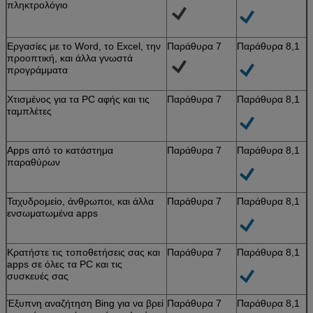
πληκτρολόγιο
Εργασίες με το Word, το Excel, την
Παράθυρα 7
Παράθυρα 8,1
προοπτική, και άλλα γνωστά
προγράμματα
Χτισμένος για τα PC αφής και τις
Παράθυρα 7
Παράθυρα 8,1
ταμπλέτες
Apps από το κατάστημα
Παράθυρα 7
Παράθυρα 8,1
παραθύρων
Ταχυδρομείο, άνθρωποι, και άλλα
Παράθυρα 7
Παράθυρα 8,1
ενσωματωμένα apps
Κρατήστε τις τοποθετήσεις σας και
Παράθυρα 7
Παράθυρα 8,1
apps σε όλες τα PC και τις
συσκευές σας
Έξυπνη αναζήτηση Bing για να βρεί
Παράθυρα 7
Παράθυρα 8,1