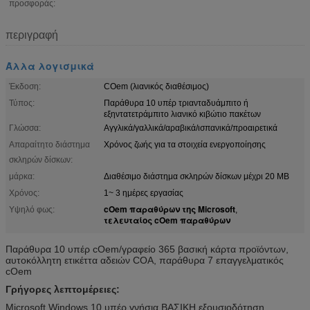
προσφοράς:
περιγραφή
Άλλα λογισμικά
Έκδοση:
COem (λιανικός διαθέσιμος)
Τύπος:
Παράθυρα 10 υπέρ τριανταδυάμπιτο ή
εξηντατετράμπιτο λιανικό κιβώτιο πακέτων
Γλώσσα:
Αγγλικά/γαλλικά/αραβικά/ισπανικά/προαιρετικά
Απαραίτητο διάστημα
Χρόνος ζωής για τα στοιχεία ενεργοποίησης
σκληρών δίσκων:
μάρκα:
Διαθέσιμο διάστημα σκληρών δίσκων μέχρι 20 ΜΒ
Χρόνος:
1~ 3 ημέρες εργασίας
cOem παραθύρων της Microsoft
Υψηλό φως:
,
τελευταίος cOem παραθύρων
Παράθυρα 10 υπέρ cOem/γραφείο 365 βασική κάρτα προϊόντων,
αυτοκόλλητη ετικέττα αδειών COA, παράθυρα 7 επαγγελματικός
cOem
Γρήγορες λεπτομέρειες:
Microsoft Windows 10 υπέρ γνήσια ΒΑΣΙΚΗ εξουσιοδότηση