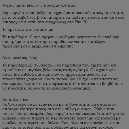
Μηχανήματα εικονικής πραγματικότητας.
Δημιουργήστε και τρέξτε τα μηχανήματα εικονικής πραγματικότητας
με το υπερβολικός-β έτσι μπορείτε να τρέξετε περισσότερα από ένα
λειτουργικά συστήματα συγχρόνως στο ίδιο PC.
Τα apps σας στο κατάστημα.
Τα παράθυρα 10 σας αφήνουν να δημιουργήσετε το ιδιωτικό app
σας τμήμα στο κατάστημα παραθύρων για την κατάλληλη
πρόσβαση στις εφαρμογές επιχείρησης
Λειτουργεί ακριβώς
Τα παράθυρα 10 συνδυάζουν τα παράθυρα που ξέρετε ήδη και
προσθέτει τις μεγάλες βελτιώσεις εσείς αγάπη λ. Οι τεχνολογίες
όπως InstantGo1 σας αφήνουν να αρχίσετε επάνω και να
επαναλάβετε γρήγορα. Και τα παράθυρα 10 έχουν περισσότερες
ενσωματωμένες ιδιότητες ασφαλείας από πάντα για να βοηθήσουν
να προστατεύσουν από το κακόβουλο λογισμικό.
Να πολυ-κάνει
Πολυ-στόχος όπως έναν κύριο με τη δυνατότητα να σπαστούν
απότομα τέσσερα πράγματα στην οθόνη αμέσως. Οθόνη που
παίρνει συσσωρευμένη; Δημιουργήστε τους εικονικούς υπολογιστές
γραφείου για να πάρετε το περισσότερες διάστημα και εργασία με
ακριβώς τα στοιχεία που θέλετε. Συν, όλες οι ανακοινώσεις και οι
βασικές τοποθετήσεις σας συλλέγονται σε μια οθόνη εύκολος--