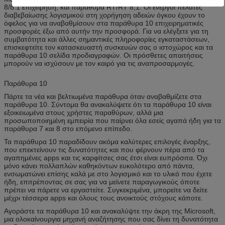
8/8.1 επιχείρηση, και παράθυρα RT/RT 8,1. Οι ενεργοί πελάτες
διαβεβαίωσης λογισμικού στη χορήγηση αδειών όγκου έχουν το
όφελος για να αναβαθμίσουν στα παράθυρα 10 επιχειρηματικές
προσφορές έξω από αυτήν την προσφορά. Για να ελέγξετε για τη
συμβατότητα και άλλες σημαντικές πληροφορίες εγκαταστάσεων,
επισκεφτείτε τον κατασκευαστή συσκευών σας ο ιστοχώρος και τα
παράθυρα 10 σελίδα προδιαγραφών. Οι πρόσθετες απαιτήσεις
μπορούν να ισχύσουν με τον καιρό για τις αναπροσαρμογές.
Παράθυρα 10
Πάρτε τα νέα και βελτιωμένα παράθυρα όταν αναβαθμίζετε στα
παράθυρα 10. Σύντομα θα ανακαλύψετε ότι τα παράθυρα 10 είναι
εξοικειωμένα στους χρήστες παραθύρων, αλλά μια
προσωποποιημένη εμπειρία που παίρνει όλα εσείς αγαπά ήδη για τα
παράθυρα 7 και 8 στο επόμενο επίπεδο.
Τα παράθυρα 10 παραδίδουν ακόμα καλύτερες επιλογές έναρξης,
που επεκτείνουν τις δυνατότητες και που φέρνουν πέρα από τα
αγαπημένες apps και τις καρφίτσες σας έτσι είναι ευπρόσιτα. Όχι
μόνο κάνει πολλαπλών καθηκόντων ευκολότερο από πάντα,
ενσωματώνει επίσης καλά με στο λογισμικό και το υλικό που έχετε
ήδη, επιτρέποντας σε σας για να μείνετε παραγωγικούς όποτε
πρέπει να πάρετε να εργαστείτε. Συγκεκριμένα, μπορείτε να δείτε
μέχρι τέσσερα apps και όλους τους ανοικτούς στόχους κάποτε.
Αγοράστε τα παράθυρα 10 και ανακαλύψτε την άκρη της Microsoft,
μια ολοκαίνουργια μηχανή αναζήτησης που σας δίνει τη δυνατότητα