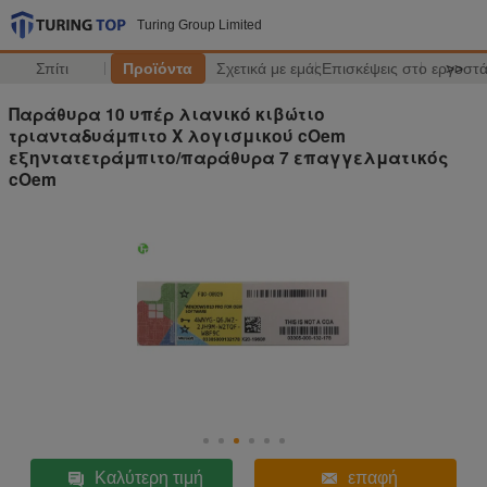
Turing Group Limited
Σπίτι
Προϊόντα
Σχετικά με εμάς
Επισκέψεις στο εργοστ
>>
Παράθυρα 10 υπέρ λιανικό κιβώτιο
τριανταδυάμπιτο Χ λογισμικού cOem
εξηντατετράμπιτο/παράθυρα 7 επαγγελματικός
cOem
Καλύτερη τιμή
επαφή