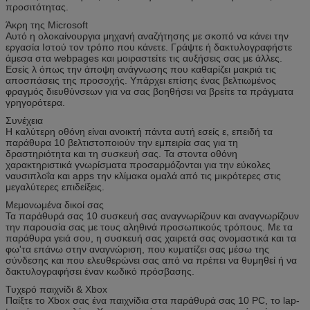
προσιτότητας.
Άκρη της Microsoft
Αυτό η ολοκαίνουργια μηχανή αναζήτησης με σκοπό να κάνει την
εργασία Ιστού τον τρόπο που κάνετε. Γράψτε ή δακτυλογραφήστε
άμεσα στα webpages και μοιραστείτε τις αυξήσεις σας με άλλες.
Εσείς λ όπως την άποψη ανάγνωσης που καθαρίζει μακριά τις
αποσπάσεις της προσοχής. Υπάρχει επίσης ένας βελτιωμένος
φραγμός διευθύνσεων για να σας βοηθήσει να βρείτε τα πράγματα
γρηγορότερα.
Συνέχεια
Η καλύτερη οθόνη είναι ανοικτή πάντα αυτή εσείς ε, επειδή τα
παράθυρα 10 βελτιστοποιούν την εμπειρία σας για τη
δραστηριότητα και τη συσκευή σας. Τα στοντα οθόνη
χαρακτηριστικά γνωρίσματα προσαρμόζονται για την εύκολες
ναυσιπλοΐα και apps την κλίμακα ομαλά από τις μικρότερες στις
μεγαλύτερες επιδείξεις.
Μεμονωμένα δικοί σας
Τα παράθυρά σας 10 συσκευή σας αναγνωρίζουν και αναγνωρίζουν
την παρουσία σας με τους αληθινά προσωπικούς τρόπους. Με τα
παράθυρα γειά σου, η συσκευή σας χαιρετά σας ονομαστικά και τα
φω'τα επάνω στην αναγνώριση, που κυματίζει σας μέσω της
σύνδεσης και που ελευθερώνει σας από να πρέπει να θυμηθεί ή να
δακτυλογραφήσει έναν κωδικό πρόσβασης.
Τυχερό παιχνίδι & Xbox
Παίξτε το Xbox σας ένα παιχνίδια στα παράθυρά σας 10 PC, το lap-