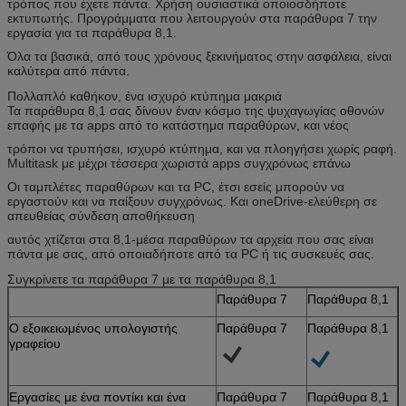
τρόπος που έχετε πάντα. Χρήση ουσιαστικά οποιοσδήποτε
εκτυπωτής. Προγράμματα που λειτουργούν στα παράθυρα 7 την
εργασία για τα παράθυρα 8,1.
Όλα τα βασικά, από τους χρόνους ξεκινήματος στην ασφάλεια, είναι
καλύτερα από πάντα.
Πολλαπλό καθήκον, ένα ισχυρό κτύπημα μακριά
Τα παράθυρα 8,1 σας δίνουν έναν κόσμο της ψυχαγωγίας οθονών
επαφής με τα apps από το κατάστημα παραθύρων, και νέος
τρόποι να τρυπήσει, ισχυρό κτύπημα, και να πλοηγήσει χωρίς ραφή.
Multitask με μέχρι τέσσερα χωριστά apps συγχρόνως επάνω
Οι ταμπλέτες παραθύρων και τα PC, έτσι εσείς μπορούν να
εργαστούν και να παίξουν συγχρόνως. Και oneDrive-ελεύθερη σε
απευθείας σύνδεση αποθήκευση
αυτός χτίζεται στα 8,1-μέσα παραθύρων τα αρχεία που σας είναι
πάντα με σας, από οποιαδήποτε από τα PC ή τις συσκευές σας.
Συγκρίνετε τα παράθυρα 7 με τα παράθυρα 8,1
Παράθυρα 7
Παράθυρα 8,1
Ο εξοικειωμένος υπολογιστής
Παράθυρα 7
Παράθυρα 8,1
γραφείου
Εργασίες με ένα ποντίκι και ένα
Παράθυρα 7
Παράθυρα 8,1