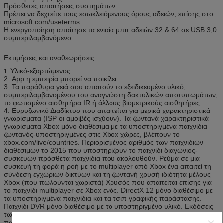
Πρόσθετες απαιτήσεις συστημάτων
Πρέπει να δεχτείτε τους εσωκλειόμενους όρους αδειών, επίσης στο
microsoft.com/useterms
Η ενεργοποίηση απαίτησε τα ενιαία μπιτ αδειών 32 & 64 σε USB 3,0
συμπεριλαμβανόμενο
Εκτιμήσεις και αναθεωρήσεις
Υλικό-εξαρτώμενος
1.
2. App η εμπειρία μπορεί να ποικίλει.
3. Τα παράθυρα γειά σου απαιτούν το εξειδικευμένο υλικό,
συμπεριλαμβανομένου του αναγνώστη δακτυλικών αποτυπωμάτων,
το φωτισμένο αισθητήρα IR ή άλλους βιομετρικούς αισθητήρες.
4. Ευρυζωνικό Διαδίκτυο που απαιτείται για μερικά χαρακτηριστικά
γνωρίσματα (ISP οι αμοιβές ισχύουν). Τα ζωντανά χαρακτηριστικά
γνωρίσματα Xbox μόνο διαθέσιμα με τα υποστηριγμένα παιχνίδια
ζωντανός-υποστηριγμένες στις Xbox χώρες, βλέπουν το
xbox.com/live/countries. Περιορισμένος αριθμός των παιχνιδιών
διαθέσιμων το 2015 που υποστηρίζουν το παιχνίδι διαγώνιος-
συσκευών πρόσθετα παιχνίδια που ακολουθούν. Ρεύμα σε μια
συσκευή τη φορά η ροή με το multiplayer από Xbox ένα απαιτεί τη
σύνδεση εγχώριων δικτύων και τη ζωντανή χρυσή ιδιότητα μέλους
Xbox (που πωλούνται χωριστά) Χρυσός που απαιτείται επίσης για
το παιχνίδι multiplayer σε Xbox ενός. DirectX 12 μόνο διαθέσιμο με
τα υποστηριγμένα παιχνίδια και τα τσιπ γραφικής παράστασης.
Παιχνίδι DVR μόνο διαθέσιμο με το υποστηριγμένο υλικό. Εκδόσεις
των παιχνιδιών όλες Xbox ένα, PC/Tablet και τηλεφώνων που
πωλούνται χωριστά.