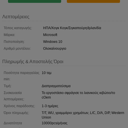
Λεπτομέρειες
Τόπος καταγωγής:
ΗΠΑ/Χογκ Κογκ/Σιγκαπούρη/Ιρλανδία
Μάρκα:
Microsoft
Πιστοποίηση:
Windows 10
Αριθμό μοντέλου:
Ολοκαίνουργιο
Πληρωμής & Αποστολής Όροι
Ποσότητα παραγγελίας
10 τεμ
min:
Τιμή:
Διαπραγματεύσιμα
Συσκευασία
Το εργοστάσιο σφράγισε το λιανικούς κιβώτιο/το
cOem
λεπτομέρειες:
Χρόνος παράδοσης:
1-3 ημέρες
Όροι πληρωμής:
T/T, WU, γραμμάριο χρημάτων, L/C, D/A, D/P, Western
Union
Δυνατότητα
10000pcs/μήνας