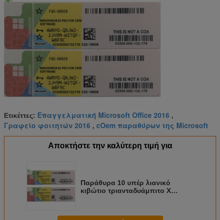
Επαγγελματική Microsoft Office 2016
Ετικέττες:
,
Γραφείο φοιτητών 2016
cOem παραθύρων της Microsoft
,
Αποκτήστε την καλύτερη τιμή για
Παράθυρα 10 υπέρ λιανικό
κιβώτιο τριανταδυάμπιτο Χ
λογισμικού cOem
εξηντατετράμπιτο/παράθυρα 7
επαγγελματικός cOem