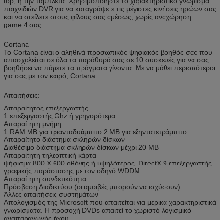
top, ή την ταμπλέτα. Χρησιμοποιήστε το χαρακτηριστικό γνώρισμα
παιχνιδιών DVR για να καταγράψετε τις μέγιστες κινήσεις ηρώων σας
και να στείλετε στους φίλους σας αμέσως, χωρίς αναχώρηση
game.4 σας
Cortana
Το Cortana είναι ο αληθινά προσωπικός ψηφιακός βοηθός σας που
απασχολείται σε όλα τα παράθυρά σας σε 10 συσκευές για να σας
βοηθήσει να πάρετε τα πράγματα γίνοντα. Με να μάθει περισσότεροι
για σας με τον καιρό, Cortana
Απαιτήσεις:
Απαραίτητος επεξεργαστής
1 επεξεργαστής Ghz ή γρηγορότερα
Απαραίτητη μνήμη
1 RAM ΜΒ για τριανταδυάμπιτο 2 ΜΒ για εξηντατετράμπιτο
Απαραίτητο διάστημα σκληρών δίσκων
Διαθέσιμο διάστημα σκληρών δίσκων μέχρι 20 ΜΒ
Απαραίτητη τηλεοπτική κάρτα
ψήφισμα 800 X 600 οθόνης ή υψηλότερος. DirectX 9 επεξεργαστής
γραφικής παράστασης με τον οδηγό WDDM
Απαραίτητη συνδετικότητα
Πρόσβαση Διαδικτύου (οι αμοιβές μπορούν να ισχύσουν)
Άλλες απαιτήσεις συστημάτων
Απολογισμός της Microsoft που απαιτείται για μερικά χαρακτηριστικά
γνωρίσματα. Η προσοχή DVDs απαιτεί το χωριστό λογισμικό
αναπαραγωγής ήχου