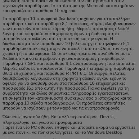
βελτίωση έτσι μπορείτε να δοκιμάσετε τον πιό πρόσφατο στην
τεχνολογία παραθύρων. Το κατάστημα της Microsoft καταστημάτων
και αγοράζει τα παράθυρα 10 σήμερα.
Τα παράθυρα 10 προσφορά βελτίωσης ισχύουν για τα κατάλληλα
παράθυρα 7 και τα παράθυρα 8,1 συσκευές, συμπεριλαμβανομένων
των συσκευών που είστε κύριος ήδη. Μερικές απαιτήσεις υλικού/
λογισμικού εφαρμόζουν και χαρακτηρίζουν τη διαθεσιμότητα
μπορούν να ποικίλουν από τη συσκευή και την αγορά. Η
διαθεσιμότητα των παραθύρων 10 βελτίωση για το τηλέφωνο 8,1
παραθύρων συσκευές μπορεί να ποικίλει από το cOem, τον κινητό
χειριστή ή το μεταφορέα. Οι συσκευές πρέπει να συνδεθούν με το
Διαδίκτυο και να επιτρέψουν την αναπροσαρμογή παραθύρων.
Παράθυρα 7 SP1 και παράθυρα 8,1 αναπροσαρμογή που απαιτείται.
Μερικές εκδόσεις αποκλείονται: Παράθυρα 7 επιχείρηση, παράθυρα
8/8.1 επιχείρηση, και παράθυρα RT/RT 8,1. Οι ενεργοί πελάτες
διαβεβαίωσης λογισμικού στη χορήγηση αδειών όγκου έχουν το
όφελος για να αναβαθμίσουν στα παράθυρα 10 επιχειρηματικές
προσφορές έξω από αυτήν την προσφορά. Για να ελέγξετε για τη
συμβατότητα και άλλες σημαντικές πληροφορίες εγκαταστάσεων,
επισκεφτείτε τον κατασκευαστή συσκευών σας ο ιστοχώρος και τα
παράθυρα 10 σελίδα προδιαγραφών. Οι πρόσθετες απαιτήσεις
μπορούν να ισχύσουν με τον καιρό για τις αναπροσαρμογές.
Όλα εσείς αγαπούν ήδη. Και πολύ περισσότερος. Ποντίκι,
πληκτρολόγιο, και γνωστά προγράμματα
Πάρτε ένα νέο PC οθονών επαφής και μπορείτε ακόμα να εργαστείτε
με ένα ποντίκι, να πληκτρολογήσετε, και το Windows Desktop