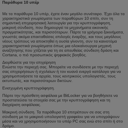
Παράθυρα 10 υπέρ
Με τα παράθυρα 10 υπέρ, έχετε έναν μεγάλο συνέταιρο. Έχει όλα τα
χαρακτηριστικά γνωρίσματα των παραθύρων 10 σπίτι, συν τη
σημαντική επιχειρησιακή λειτουργία για την κρυπτογράφηση,
μακρινή σύνδεση, που δημιουργεί τα μηχανήματα εικονικής
πραγματικότητας, και περισσότερων. Πάρτε τα γρήγορα ξεκινήματα,
γνωστές ακόμα επεκταθείσες επιλογές έναρξης, και τους μεγάλους
νέους τρόπους να αποκτηθεί η ουσία γίνοντη, συν τα καινοτόμα
χαρακτηριστικά γνωρίσματα όπως μια ολοκαίνουργια μηχανή
αναζήτησης που χτίζεται για τη σε απευθείας σύνδεση δράση και
Cortana, ο πιό προσωπικός ψηφιακός βοηθός.
Διορθώστε για την επιχείρηση
Ενώστε την περιοχή σας. Μπορείτε να συνδέσετε με την περιοχή
σας επιχειρήσεων ή σχολείων ή τον κυανό ενεργό κατάλογο για να
χρησιμοποιήσετε τα αρχεία, τους κεντρικούς υπολογιστές, τους
εκτυπωτές, και περισσότερων δικτύων.
Ενισχυμένη κρυπτογράφηση.
Πάρτε την πρόσθετη ασφάλεια με BitLocker για να βοηθήσετε να
προστατεύσει τα στοιχεία σας με την κρυπτογράφηση και τη
διαχείριση ασφάλειας.
Μακρινή σύνδεση. Τα παράθυρα 10 επιτρέπουν σε σας στη
σύνδεση με το μακρινό υπολογιστή γραφείου για να υπογράψουν
μέσα και να χρησιμοποιήσουν το υπέρ PC σας ενώ στο σπίτι ή στο
δρόμο.