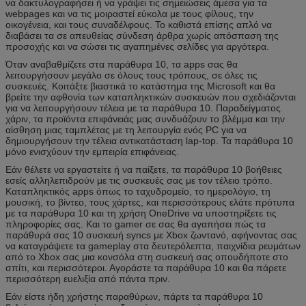
να δακτυλογραφήσει ή να γράψει τις σημειώσεις άμεσα για τα
webpages και να τις μοιραστεί εύκολα με τους φίλους, την
οικογένεια, και τους συναδέλφους. Το καθιστά επίσης απλό να
διαβάσει τα σε απευθείας σύνδεση άρθρα χωρίς απόσπαση της
προσοχής και να σώσει τις αγαπημένες σελίδες για αργότερα.
Όταν αναβαθμίζετε στα παράθυρα 10, τα apps σας θα
λειτουργήσουν μεγάλο σε όλους τους τρόπους, σε όλες τις
συσκευές. Κοιτάξτε βιαστικά το κατάστημα της Microsoft και θα
βρείτε την αφθονία των καταπληκτικών συσκευών που σχεδιάζονται
για να λειτουργήσουν τέλεια με τα παράθυρα 10. Παραδείγματος
χάριν, τα προϊόντα επιφάνειάς μας συνδυάζουν το βλέμμα και την
αίσθηση μιας ταμπλέτας με τη λειτουργία ενός PC για να
δημιουργήσουν την τέλεια αντικατάσταση lap-top. Τα παράθυρα 10
μόνο ενισχύουν την εμπειρία επιφάνειας.
Εάν θέλετε να εργαστείτε ή να παίξετε, τα παράθυρα 10 βοήθειες
εσείς αλληλεπιδρούν με τις συσκευές σας με τον τέλειο τρόπο.
Καταπληκτικός apps όπως το ταχυδρομείο, το ημερολόγιο, τη
μουσική, το βίντεο, τους χάρτες, και περισσότερους ελάτε πρότυπα
με τα παράθυρα 10 και τη χρήση OneDrive να υποστηρίξετε τις
πληροφορίες σας. Και το gamer σε σας θα αγαπήσει πώς τα
παράθυρά σας 10 συσκευή syncs με Xbox ζωντανό, αφήνοντας σας
να καταγράψετε τα gameplay στα δευτερόλεπτα, παιχνίδια ρευμάτων
από το Xbox σας μια κονσόλα στη συσκευή σας οπουδήποτε στο
σπίτι, και περισσότεροι. Αγοράστε τα παράθυρα 10 και θα πάρετε
περισσότερη ευελιξία από πάντα πριν.
Εάν είστε ήδη χρήστης παραθύρων, πάρτε τα παράθυρα 10