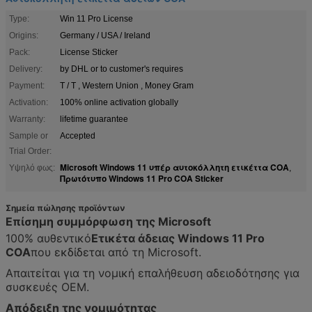
Type:
Win 11 Pro License
Origins:
Germany / USA / Ireland
Pack:
License Sticker
Delivery:
by DHL or to customer's requires
Payment:
T / T , Western Union , Money Gram
Activation:
100% online activation globally
Warranty:
lifetime guarantee
Sample or
Accepted
Trial Order:
Microsoft Windows 11 υπέρ αυτοκόλλητη ετικέττα COA
Υψηλό φως:
,
Πρωτότυπο Windows 11 Pro COA Sticker
Σημεία πώλησης προϊόντων
Επίσημη συμμόρφωση της Microsoft
100% αυθεντικό
Ετικέτα άδειας Windows 11 Pro
COA
που εκδίδεται από τη Microsoft.
Απαιτείται για τη νομική επαλήθευση αδειοδότησης για
συσκευές OEM.
Απόδειξη της νομιμότητας