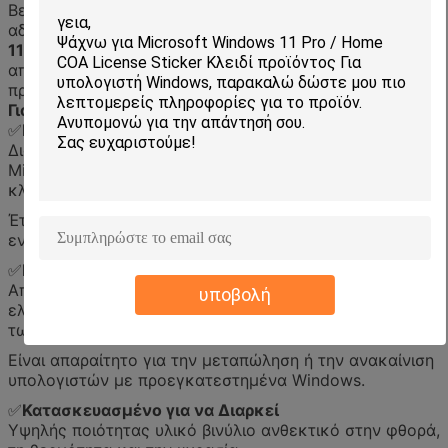
Βεβαιωθείτε ότι η συσκευή σας πληροί τα πρότυπα
αδειοδότησης της Microsoft
Ετικέτα άδειας Windows
11 Pro COA
Η αυθεντική αυτή ετικέτα παρέχει νομική
απόδειξη ιδιοκτησίας και είναι υποχρεωτική για τα
προεγκατεστημένα συστήματα Windows.
Γιατί να επιλέξετε αυτό το αυτοκόλλητο άδειας COA;
✅
Εγγυημένη Αυθεντικότητα
Διαθέτει τα ολογραφικά πρότυπα ασφαλείας της
Microsoft, κωδικούς QR και ένα μοναδικό 25ψήφιο
κλειδί προϊόντος.
Έτοιμη για γρήγορη επικύρωση με τους διακομιστές
ενεργοποίησης της Microsoft.
✅
Νομική συμμόρφωση
Αποφύγετε πρόστιμα ή κυρώσεις κατά τη διάρκεια των
υποβολή
ελέγχων λογισμικού - αποδείξτε ότι η άδεια χρήσης
των Windows 11 Pro είναι νόμιμη.
Είναι απαραίτητο για την μεταπώληση ή την ανακαίνιση
υπολογιστών με προεγκατεστημένα Windows.
✅
Κατασκευασμένο για να Διαρκεί
Υψηλής ποιότητας υλικό βινύλιο ανθεκτικό στην φθορά,