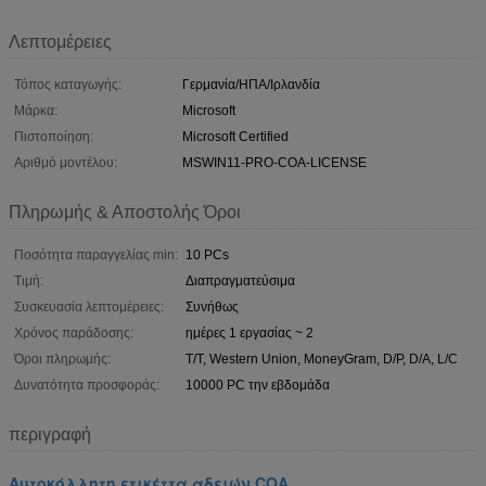
Λεπτομέρειες
Τόπος καταγωγής:
Γερμανία/ΗΠΑ/Ιρλανδία
Μάρκα:
Microsoft
Πιστοποίηση:
Microsoft Certified
Αριθμό μοντέλου:
MSWIN11-PRO-COA-LICENSE
Πληρωμής & Αποστολής Όροι
Ποσότητα παραγγελίας min:
10 PCs
Τιμή:
Διαπραγματεύσιμα
Συσκευασία λεπτομέρειες:
Συνήθως
Χρόνος παράδοσης:
ημέρες 1 εργασίας ~ 2
Όροι πληρωμής:
Τ/Τ, Western Union, MoneyGram, D/P, D/A, L/C
Δυνατότητα προσφοράς:
10000 PC την εβδομάδα
περιγραφή
Αυτοκόλλητη ετικέττα αδειών COA