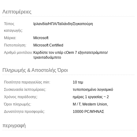
Λεπτομέρειες
Τόπος
Ιρλανδία/ΗΠΑ/Ταϊλάνδη/Σιγκαπούρη
καταγωγής:
Μάρκα:
Microsoft
Πιστοποίηση:
Microsoft Certified
Αριθμό μοντέλου:
Κερδίστε τον υπέρ cOem 7 εξηντατετράμπιτο/
τριανταδυάμπιτο
Πληρωμής & Αποστολής Όροι
Ποσότητα παραγγελίας min:
10 τεμ
Συσκευασία λεπτομέρειες:
τυποποιημένο λογισμικό
Χρόνος παράδοσης:
ημέρες 1 εργασίας ~ 2
Όροι πληρωμής:
Μ / Τ, Western Union,
Δυνατότητα προσφοράς:
10000 PC/ΜΉΝΑΣ
περιγραφή