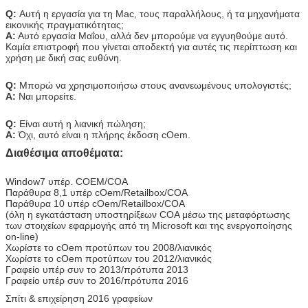
Q:
Αυτή η εργασία για τη Mac, τους παραλλήλους, ή τα μηχανήματα
εικονικής πραγματικότητας;
Α:
Αυτό εργασία Μαΐου, αλλά δεν μπορούμε να εγγυηθούμε αυτό.
Καμία επιστροφή που γίνεται αποδεκτή για αυτές τις περίπτωση και
χρήση με δική σας ευθύνη.
Q:
Μπορώ να χρησιμοποιήσω στους ανανεωμένους υπολογιστές;
Α:
Ναι μπορείτε.
Q:
Είναι αυτή η λιανική πώληση;
Α:
Όχι, αυτό είναι η πλήρης έκδοση cOem.
Διαθέσιμα αποθέματα:
Window7 υπέρ. COEM/COA
Παράθυρα 8,1 υπέρ cOem/Retailbox/COA
Παράθυρα 10 υπέρ cOem/Retailbox/COA
(όλη η εγκατάσταση υποστηρίξεων COA μέσω της μεταφόρτωσης
των στοιχείων εφαρμογής από τη Microsoft και της ενεργοποίησης
on-line)
Χωρίστε το cOem προτύπων του 2008/λιανικός
Χωρίστε το cOem προτύπων του 2012/λιανικός
Γραφείο υπέρ συν το 2013/πρότυπα 2013
Γραφείο υπέρ συν το 2016/πρότυπα 2016
Σπίτι & επιχείρηση 2016 γραφείων