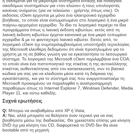
ή διανέμεται για τα μικρότερα συστήματα ένταξης και hobbyists
οικοδόμων συστημάτων για «τον κλώνο» ή τους υπολογιστές
κανένας-ονόματος (για να τελειώσει - χρήστης όπως σας). Οι
εκδόσεις cOem έρχονται με μόνο ένα ηλεκτρονικό εγχειρίδιο
Αφήστε ένα μήνυμα
βοήθειας, το οποίο είναι ενσωματωμένο στο λογισμικό ή ένα μικρό
παίρνω-αρχισμένο εγχειρίδιο. Το ίδιο το λογισμικό περιέχει τα ίδια
We bellen je snel terug!
προγράμματα όπως η λιανική έκδοση κιβωτίων, εκτός από τη
λιανική έκδοση κιβωτίων έρχεται κανονικά με ένα μικρό τυπωμένο
εγχειρίδιο & με το φανταχτερό λιανικό κιβώτιο. Εκτός από, το
λογισμικό cOem όχι συμπεριλαμβανόμενη υποστήριξη τεχνολογίας
της Microsoft ελεύθερη δεδομένου ότι είναι προσηλωμένο για το
χρήστη με τη σε βάθος γνώση για να εγκαταστήσει το λειτουργικό
σύστημα. Το λογισμικό της Microsoft cOem περιλαμβάνει ένα COA,
το οποίο είναι ένα πιστοποιητικό της ετικέτας ή της αυτοκόλλητης
ετικέττας αυθεντικότητας από τον κατασκευαστή, συν το βασικό
κώδικα για σας για να κλειδώσει μέσα κατά τη διάρκεια της
εγκατάστασης, και για το σύστημά σας που ενεργοποιείται/με τη
Microsoft προκειμένου να παραληφθεί η αναπροσαρμογή
παραθύρων όπως το Internet Explorer 7, Windows Defender, Media
Player 11, και ούτω καθεξής.
Συχνά ερωτήσεις
Q:
Μπορώ να αναβαθμίσω από XP ή Vista;
Α:
Ναι, αλλά μπορείτε να θελήσετε έναν τεχνικό για να σας
βοηθήσετε μέσω της διαδικασίας. Θα χρειαστείτε επίσης μια κίνηση
DVD όχι μια κίνηση του CD, διαφορετικά το DVD δεν θα είναι
bootable από τη μηχανή.
υποβολή