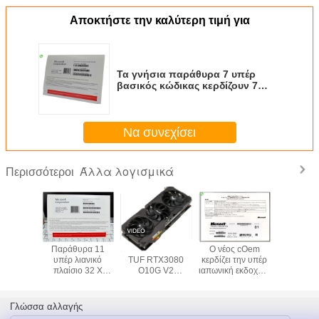
Αποκτήστε την καλύτερη τιμή για
Τα γνήσια παράθυρα 7 υπέρ
βασικός κώδικας κερδίζουν 7
υπέρ τριανταδυάμπιτο/
εξηντατετράμπιτο αγγλικό
πακέτο cOem Pacakge
Να συνεχίσει
Άλλα λογισμικά
Περισσότεροι
Παράθυρα 11
Suitable for ASUS
Ο νέος cOem
USB3.
υπέρ λιανικό
TUF RTX3080
κερδίζει την υπέρ
λογισμικ
πλαίσιο 32 Χ
O10G V2
ιαπωνική εκδοχή 7
εξηντατετ
cOem Microsoft
GAMING LHR
σφραγισμένη σε
συγκροτ
COA cOem
gaming agent live
απευθείας
ηλεκτρο
εξηντατετράμπιτο
broadcast
σύνδεση
υπολογ
Γλώσσα αλλαγής
εξουσιοδότηση
κερδίζου