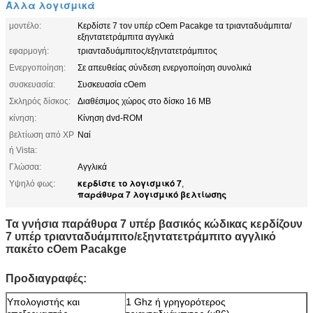
Άλλα λογισμικά
μοντέλο:
Κερδίστε 7 τον υπέρ cOem Pacakge τα τριανταδυάμπιτα/
εξηντατετράμπιτα αγγλικά
εφαρμογή:
τριανταδυάμπιτος/εξηντατετράμπιτος
Ενεργοποίηση:
Σε απευθείας σύνδεση ενεργοποίηση συνολικά
συσκευασία:
Συσκευασία cOem
Σκληρός δίσκος:
Διαθέσιμος χώρος στο δίσκο 16 ΜΒ
κίνηση:
Κίνηση dvd-ROM
βελτίωση από XP
Ναί
ή Vista:
Γλώσσα:
Αγγλικά
κερδίστε το λογισμικό 7
Υψηλό φως:
,
παράθυρα 7 λογισμικό βελτίωσης
Τα γνήσια παράθυρα 7 υπέρ βασικός κώδικας κερδίζουν
7 υπέρ τριανταδυάμπιτο/εξηντατετράμπιτο αγγλικό
πακέτο cOem Pacakge
Προδιαγραφές:
Υπολογιστής και
1 Ghz ή γρηγορότερος