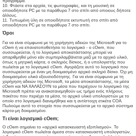
πρόγραμμα.
10. Φτάστε στα αρχεία, τις φωτογραφίες, και τη μουσική σε
οποιοδήποτε PC με τα παράθυρα 7 στο σπίτι από οποιους δήποτε
άλλους.
11. Τυπωμένη ύλη σε οποιοδήποτε εκτυπωτή στο σπίτι από
οποιοδήποτε PC με τα παράθυρα 7 στο σπίτι.
Όροι
Για να είναι σύμφωνα με τη χορήγηση αδειών της Microsoft για το
cOem ή να επανατοποθετήσει το λογισμικό - ο cOem, που
συσσωρεύεται, ή το λογισμικό αποκατάστασης μπορεί να
απαριθμηθεί μόνο εάν συμπεριλαμβάνεται μαζί με το αρχικό υλικό,
όπως η μητρική κάρτα, ο σκληρός δίσκος, ή ο υπολογιστής που
πωλείται με το λογισμικό cOem. Αγοράζετε αυτό το λογισμικό που
συσσωρεύεται με έναν μη δοκιμασμένο αρχικό σκληρό δίσκο. Όχι μη
δοκιμασμένο υλικό εξουσιοδότησης. Για να είναι σύμφωνα με τη
χορήγηση αδειών της Microsoft, τα μέσα αποκατάστασης, τα μέσα
cOem και ΝΑ ΧΑΛΆΣΟΥΝ τα μέσα που περιέχουν το λογισμικό της
Microsoft πρέπει να ανακατανεμηθούν ως τμήμα ενός πλήρους
πακέτου που περιέχει τα μέσα, το αρχικό υλικό υπολογιστών με το
οποίο στο λογισμικό διανεμήθηκε και η αντίστοιχη ετικέτα COA.
Πωλούμε αυτό το στοιχείο που συσσωρεύεται με το αρχικό σύστημα
κάρτα-μη δοκιμασμένο.
Τι είναι λογισμικό cOem;
Ο cOem σημαίνει το «αρχικό κατασκευαστή εξοπλισμού». Το
λογισμικό cOem πωλείται άμεσα στον κατασκευαστή υπολογιστών,