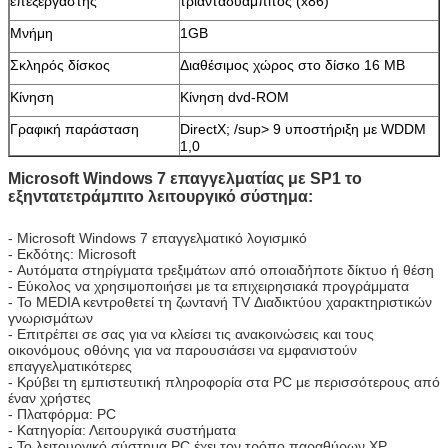
επεξεργαστής
τριανταδυάμπιτος (x86)
Μνήμη
1GB
Σκληρός δίσκος
Διαθέσιμος χώρος στο δίσκο 16 ΜΒ
Κίνηση
Κίνηση dvd-ROM
Γραφική παράσταση
DirectX; /sup> 9 υποστήριξη με WDDM
1,0
Microsoft Windows 7 επαγγελματίας με SP1 το
εξηντατετράμπιτο λειτουργικό σύστημα:
- Microsoft Windows 7 επαγγελματικό λογισμικό
- Εκδότης: Microsoft
- Αυτόματα στηρίγματα τρεξιμάτων από οποιαδήποτε δίκτυο ή θέση
- Εύκολος να χρησιμοποιήσει με τα επιχειρησιακά προγράμματα
- Το MEDIA κεντροθετεί τη ζωντανή TV Διαδικτύου χαρακτηριστικών
γνωρισμάτων
- Επιτρέπει σε σας για να κλείσει τις ανακοινώσεις και τους
οικονόμους οθόνης για να παρουσιάσει να εμφανιστούν
επαγγελματικότερες
- Κρύβει τη εμπιστευτική πληροφορία στα PC με περισσότερους από
έναν χρήστες
- Πλατφόρμα: PC
- Κατηγορία: Λειτουργικά συστήματα
- Το λειτουργικό σύστημα PC έχει τον τρόπο παραθύρων XP