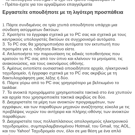
- Πρέπει-έχετε για τον εργαζόμενο επαγγελματία
Εργαστείτε οπουδήποτε με τη λιγότερη προσπάθεια
Πάρτε συνδεμένος σε τρία χτυπά οπουδήποτε υπάρχει μια
1.
σύνδεση ασύρματων δικτύων.
2. Κρατήστε τα έγγραφα σχετικά με το PC σας και σχετικά με τους
κεντρικούς υπολογιστές δικτύων σε συγχρονισμό αυτόματα.
3. Το PC σας θα χρησιμοποιήσει αυτόματα τον εκτυπωτή που
προτιμάτε για ο, τιδήποτε δίκτυο είστε.
4. Απλοποιήστε την παρουσίαση τις ειδικές τοποθετήσεις που
κρατούν το PC σας από τον ύπνο και κλείνουν τα μηνύματα, τις
ανακοινώσεις, και τους οικονόμους οθόνης.
5. Αμέσως εντοπίστε ουσιαστικά οποιοδήποτε αρχείο, ηλεκτρονικό
ταχυδρομείο, ή έγγραφο σχετικά με το PC σας ακριβώς με τη
δακτυλογράφηση μιας λέξης ή δύο.
6. Πάρτε γύρω από το PC σας γρηγορότερο με βελτιωμένο το
taskbar.
7. Τα ανοικτά προγράμματα χρησιμοποιείτε τακτικά στο ένα χτυπούν
και αρχεία που χρησιμοποιείτε τακτικά ακριβώς σε δύο.
8. Διαχειριστείτε τα μέρη των ανοικτών προγραμμάτων, των
εγγράφων, και των παραθύρων μηχανών αναζήτησης εύκολα με τις
προβλέψεις νυχιών του αντίχειρα και πλήρης-οθόνης των ανοικτών
παραθύρων.
9. Διαχειριστείτε τους πολλαπλάσιους απολογισμούς ηλεκτρονικού
ταχυδρομείου, συμπεριλαμβανομένου Hotmail, του Gmail, της AOL,
και του Yahoo! Ταχυδρομείο συν, όλοι σε μια θέση με ένα απλό