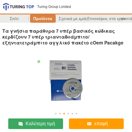
Turing Group Limited
Σπίτι
Προϊόντα
Σχετικά με εμάς
Επισκέψεις στο εργοστ
>>
Τα γνήσια παράθυρα 7 υπέρ βασικός κώδικας
κερδίζουν 7 υπέρ τριανταδυάμπιτο/
εξηντατετράμπιτο αγγλικό πακέτο cOem Pacakge
Καλύτερη τιμή
επαφή