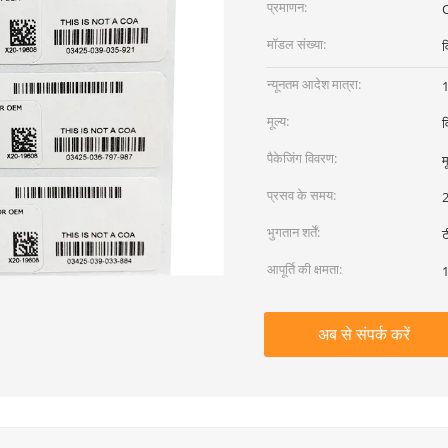
प्रमाणन:
O
मॉडल संख्या:
व
न्यूनतम आदेश मात्रा:
मूल्य:
व
पैकेजिंग विवरण:
म
प्रसव के समय:
2
भुगतान शर्तें:
ट
आपूर्ति की क्षमता:
1
अब से संपर्क करें