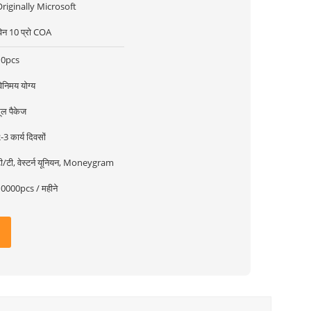
riginally Microsoft
िन 10 प्रो COA
10pcs
िनिमय योग्य
ूल पैकेज
-3 कार्य दिवसों
ी/टी, वेस्टर्न यूनियन, Moneygram
0000pcs / महीने