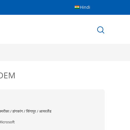
Hindi
ट OEM
मरीका / हांगकांग / सिंगापुर / आयरलैंड
Microsoft