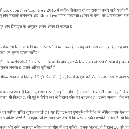
ँ, देखें xbox.com/live/countries
2015 में क्रॉस-डिवाइस प्ले का समर्थन करने वाले खेलों की
 लिए होम नेटवर्क कनेक्शन और Xbox Live गोल्ड सदस्यता (अलग से बेचा) की आवश्यकता होती
्षेत्र और डिवाइस के अनुसार अलग-अलग हो सकता है
 ऑपरेटिंग सिस्टम के विभिन्न संस्करणों से पता चला है कि यह लंबे समय तक नहीं है।
यह अब व
स्करण का चुनाव करना चाहिए?
0 - डेस्कटॉप ऑपरेटिंग सिस्टम - डेस्कटॉप होम यूजर के लिए केवल दो रूपों में आता है।
कंपन
नुमान लगाया है, इसमें अधिक सुविधाएँ हैं
यिक समकक्ष से विंडोज़ 10 होम पैक की नई सुविधाओं के एक बड़े सेट में स्पष्ट रूप से अपंग
 साथ आता है जिसमें पुर्नोत्थान स्टार्ट मेनू भी शामिल है।
कंपनी ने इसे तीन साल पहले विंड
्करण भी मिलता है, जो पूर्व में विशेष रूप से विंडोज फोन पर उपलब्ध है।
इसके अलावा, होम संस
्टम को अधिक शक्ति कुशल बनाती है।
यह डिवाइस पर पृष्ठभूमि गतिविधि को सीमित करके ऐसा क
प स्थापित करते हैं।
माइक्रोसॉफ्ट आश्वासन देता है कि अगर आपके मदरबोर्ड में चिप है, तो व
िकल्प और स्नैप सहायता सुविधा का उपयोग भी कर सकेंगे।
इसके अलावा, वे विंडोज 10 की एक 