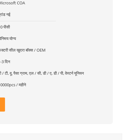
Microsoft COA
्रांड नई
0 पीसी
िनिमय योग्य
ैक्टरी सील खुदरा बॉक्स / OEM
-3 दिन
ी / टी, वू, पैसा ग्राम, एल / सी, डी / ए, डी / पी, वेस्टर्न यूनियन
0000pcs / महीने