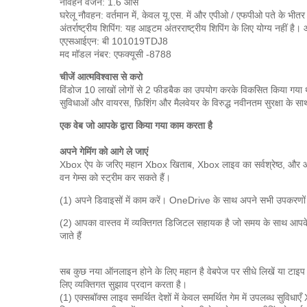
नौवहन वजन: 1.6 औंस
घरेलू नौवहन: वर्तमान में, केवल यू.एस. में और एपीओ / एफपीओ पते के भी
अंतर्राष्ट्रीय शिपिंग: यह आइटम अंतरराष्ट्रीय शिपिंग के लिए योग्य नहीं है।
एएसआईएन: बी 101019TDJ8
मद मॉडल नंबर: एफक्यूसी -8788
चीजें आत्मविश्वास से करो
विंडोज 10 लाखों लोगों से 2 फीडबैक का उपयोग करके विकसित किया गया 
सुविधाओं और वायरस, फ़िशिंग और मैलवेयर के विरुद्ध नवीनतम सुरक्षा के साथ 
एक वेब जो आपके द्वारा किया गया काम करता है
अपने गेमिंग को आगे ले जाएं
Xbox ऐप के जरिए महान Xbox खिताब, Xbox लाइव का सर्वश्रेष्ठ, और आ
वन गेम्स को स्ट्रीम कर सकते हैं।
(1) अपने डिवाइसों में काम करें। OneDrive के साथ अपने सभी उपकरणों पर
(2) आपका वास्तव में व्यक्तिगत डिजिटल सहायक है जो समय के साथ आपके
जाते हैं
सब कुछ नया ऑनलाइन होने के लिए महान है
वेबपेज पर सीधे लिखें या टाइप
लिए व्यक्तिगत सुझाव प्रदान करता है।
(1) एक्सबॉक्स लाइव समर्थित देशों में केवल समर्थित गेम में उपलब्ध सुविधाएँ