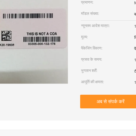
प्रमाणन:
मॉडल संख्या:
ब
न्यूनतम आदेश मात्रा:
1
मूल्य:
व
पैकेजिंग विवरण:
फ
प्रसव के समय:
1
भुगतान शर्तें:
ट
आपूर्ति की क्षमता:
1
अब से संपर्क करें