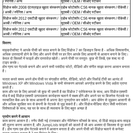
/ स्पेनिश / अन्य
यूएसबी / OEM / सीओए स्टीकर
विंडोज सर्वर 2008 एंटरप्राइज़ खुदरा संस्करण
एडोब फोटोशॉप CS6 मानक खुदरा संस्करण / पीकेसी /
/ अरबी / स्पैनिश / अन्य
यूएसबी / OEM / सीओए स्टीकर
विंडोज सर्वर 2012 एसटीडी खुदरा संस्करण /
एडोब फोटोशॉप CS6 मानक खुदरा संस्करण / पीकेसी /
अरबी / स्पैनिश / अन्य
यूएसबी / OEM / सीओए स्टीकर
विंडोज सर्वर 2012 एसटीडी खुदरा संस्करण /
एडोब फोटोशॉप CS6 मानक खुदरा संस्करण / पीकेसी /
अरबी / स्पैनिश / अन्य
यूएसबी / OEM / सीओए स्टीकर
विवरण:
माइक्रोसॉफ्ट ने आपके पीसी को सरल बनाने के लिए विंडोज 7 का डिजाइन किया है - अधिक विश्वसनीय,
अधिक उत्तरदायी होने के लिए और अपने पीसी पर हर दिन आपके लिए आसानी से आसान बनाने के लिए।
केवल दो क्लिकों में फाइलें और दस्तावेज़ खोलें। अपने पीसी पर वस्तुतः कुछ भी लिखें, एक शब्द या दो
टाइप करके।
होम ग्रुप घर नेटवर्क बनाने और अपने सभी पसंदीदा फोटो, वीडियो और संगीत साझा करना आसान बनाता
है।
यात्रा करते समय अपने होम पीसी पर संग्रहीत संगीत, वीडियो, फ़ोटो और रिकॉर्ड टीवी का आनंद लें
Windows XP और Windows Vista के सभी संस्करण आपको अपग्रेड करने के लिए अर्हता प्राप्त
करते हैं।
काम और घर के लिए आपको जो कुछ भी ज़रूरी है वह विंडोज 7 प्रोफेशनल के साथ, आप विंडोज एक्सपी
मोड में कई विंडोज़ एक्सपी उत्पादकता कार्यक्रम चलाने में सक्षम होंगे और अपने घर या बिजनेस नेटवर्क पर
स्वचालित बैक-अप के साथ आसानी से अपना डेटा पुनर्प्राप्त कर सकेंगे। आप डोमेन से जुड़कर आसानी से
और अधिक सुरक्षित रूप से कंपनी के नेटवर्क से जुड़ सकते हैं। और विंडोज मीडिया सेंटर जैसी मनोरंजन
विशेषताओं के साथ, यह घर के साथ ही व्यवसाय के लिए बहुत अच्छा है
प्रयोग करने में आसान
काम करना आसान है। स्नैप जैसी नई टास्कबार और नेविगेशन फीचर्स के साथ, दो विंडो साइड-बाय-साइड
की तुलना करना आसान है, और JumpLists फ़ाइलों को डालते हैं जो आप अक्सर दो क्लिक्स से दूर करते
हैं। होम ग्रुप एक होम नेटवर्क बनाने में आसान बनाता है और अपने पीसी को विंडोज़ चलाने से कनेक्ट