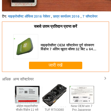
माइक्रोसॉफ्ट ऑफिस 2016 पेशेवर
छात्र कार्यालय 2016
7 सॉफ्टवेयर
टैग:
,
,
सबसे उत्तम प्रतिदान प्राप्त करें
माइक्रोसॉफ्ट OEM सॉफ्टवेयर पूर्ण संस्करण
विंडोज 7 अंतिम खुदरा बॉक्स 32 बिट x 64
बिट
जारी रखें
अन्य सॉफ्टवेयर
अधिक
ओईएम माइक्रोसॉफ्ट
Suitable for ASUS
New OEM win 7
यूएसबी 3.0 
सीओए विंडोज 11 प्रो
TUF RTX3080
Pro Japanese
सिस्टम सॉफ