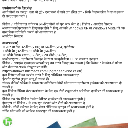
करना आसान बनाता है 7 एक प्रिंटर के लिए।
उपयोग करने के लिए तेज़
अपने पीसी पर वस्तुतः कुछ भी ढूंढें - दस्तावेजों से गाने तक ईमेल तक - सिर्फ विंडोज खोज के साथ एक या
दो शब्द टाइप करके।
विंडोज 7 प्रोफेशनल नवीनतम 64-बिट पीसी को पूरा लाभ लेता है। विंडोज 7 अपग्रेड सिस्टम
आवश्यकताएँ प्रस्ताव के लिए पात्र होने के लिए, आपको Windows XP या Windows Vista की एक
वास्तविक प्रतिलिपि चलाने की आवश्यकता है
ऑपरेटिंग सिस्टम।
आवश्यकताएं:
1GHz या तेज 32-बिट (x 86) या 64-बिट (x64) प्रोसेसर
1 जीबी रैम (32-बिट) / 2 जीबी रैम (64-बिट)
16 जीबी डिस्क स्थान (32-बिट) / 20 जीबी (64-बिट)
डायरेक्टएक्स 9 ग्राफिक्स डिवाइस के साथ डब्ल्यूडीडीएम 1.0 या उच्चतर ड्राइवर
विंडोज 7 अपग्रेड एडवाइजर आपको यह तय करने में मदद कर सकता है कि विंडोज 7 के कौन-से फीचर
और संस्करण आपके कंप्यूटर पर चलेंगे;
http://windows.microsoft.com/upgradeadvisor पर जाएं
कुछ विशेषताओं का उपयोग करने के लिए अतिरिक्त आवश्यकताएं:
इंटरनेट एक्सेस (शुल्क लागू हो सकते हैं)
संकल्प वीडियो प्लेबैक के आधार पर अतिरिक्त मेमोरी और उन्नत ग्राफिक्स हार्डवेयर की आवश्यकता हो
सकती है
कुछ विंडोज मीडिया सेंटर कार्यक्षमता के लिए एक टीवी ट्यूनर और अतिरिक्त हार्डवेयर की आवश्यकता हो
सकती है
विंडोज टच और विंडोज टैबलेट विशिष्ट हार्डवेयर की आवश्यकता होती है
होमग्रुप को विंडोज 7 के साथ एक नेटवर्क और पीसी की आवश्यकता है
डीवीडी / सीडी संलेखन के लिए संगत ऑप्टिकल ड्राइव की आवश्यकता होती है
संगीत और ध्वनि को ऑडियो आउटपुट की आवश्यकता होती है