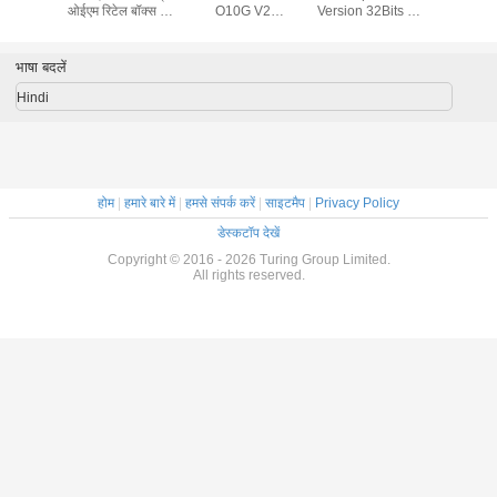
ओईएम रिटेल बॉक्स 32
O10G V2
Version 32Bits x
32/64 बिट
एक्स 64 बिट
GAMING LHR
64Bits Factory
प्रो खुदरा
gaming agent live
Sealed Online
सक्रियकरण
broadcast
Activation
संस्क
भाषा बदलें
Warranty
Hindi
होम
|
हमारे बारे में
|
हमसे संपर्क करें
|
साइटमैप
|
Privacy Policy
डेस्कटॉप देखें
Copyright © 2016 - 2026 Turing Group Limited.
All rights reserved.