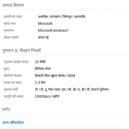
उत्पाद विवरण
उत्पत्ति के प्लेस:
अमरीका / हांगकांग / सिंगापुर / आयरलैंड
ब्रांड नाम:
Microsoft
प्रमाणन:
Microsoft windows7
मॉडल संख्या:
ब्रांड नई
भुगतान & नौवहन नियमों
न्यूनतम आदेश मात्रा:
10 पीसी
मूल्य:
विनिमय योग्य
पैकेजिंग विवरण:
फैक्टरी सील खुदरा बॉक्स / OEM
प्रसव के समय:
1-3 दिन
भुगतान शर्तें:
टी / टी, वू, पैसा ग्राम, एल / सी, डी / ए, डी / पी, वेस्टर्न यूनियन
आपूर्ति की क्षमता:
10000pcs / महीने
वर्णन
अन्य सॉफ्टवेयर