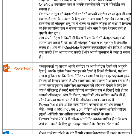
OneNote स्वचालित रूप से आपके हस्तलेख को पाठ में परिवर्तित कर
सकता है।
OneNote टूल को बेहतर भेजें कभी भी आपकी स्क्रीन पर जो कुछ भी आप
देख रहे हैं उसे क्लिप करने के लिए आसान बना देता है, एक वेब पेज या संपूर्ण
दस्तावेज़ को नोटबुक अनुभाग में भेजना या त्वरित नोट्स को संक्षेप में लिखना
जो कि स्वचालित रूप से सहेजा जाता है और भाग के रूप में दायर होता है
तुम्हारी नोट बुक।
आप अपने नोट्स के किसी भी हिस्से में बस किसी भी कंप्यूटर फ़ाइल को
संलग्न कर सकते हैं, जो आपकी नोटबुक में फ़ाइल की एक प्रति संग्रहीत
करता है। आप सीधे OneNote में एक्सेल स्प्रैडशीट्स और विजिओ आरेख
बना सकते हैं या आयात कर सकते हैं और अपनी सूचनाओं में जगह ले सकते
हैं।
प्रस्तुतकर्ता व्यू आपको अपने मॉनीटर पर अपने नोट्स देखने की अनुमति
देता है, जबकि दर्शक केवल स्लाइड को देखते हैं पिछले रिलीज में, यह पता
लगाना मुश्किल था कि किस मॉनीटर पर क्या देखा बेहतर प्रस्तुतकर्ता दृश्य
फिक्स को सिरदर्द करता है और इसके साथ काम करने में आसान बनाता है।
अपनी स्लाइड्स पर ऑब्बिलिंग ऑब्जेक्ट्स को और नहीं देखने के लिए कि
क्या वे पंक्तिबद्ध हैं स्मार्ट मार्गदर्शिकाएं स्वचालित रूप से दिखाई देती हैं जब
आपकी ऑब्जेक्ट्स, जैसे कि चित्र, आकृतियों, और अधिक, करीब भी हैं,
और वे आपको यह भी बताते हैं कि ऑब्जेक्ट समान स्थान पर हैं
PowerPoint अब अधिक मल्टीमीडिया प्रारूपों का समर्थन करता है,
जैसे। एमपी 4 और .mov एच .264 वीडियो और उन्नत ऑडियो कोडिंग
(एएसी) ऑडियो और अधिक उच्च परिभाषा सामग्री के साथ।
PowerPoint 2013 में अधिक अंतर्निर्मित कोडेक शामिल हैं ताकि आप
उन्हें काम करने के लिए कुछ फ़ाइल स्वरूपों के लिए स्थापित न करें
पीपुल कार्ड एक संपर्क के बारे में सभी प्रमुख विवरण एक ही स्थान पर एकत्र