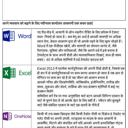
अपने व्यवसाय को बढ़ाने के लिए नवीनतम कार्यालय उपकरणों तक कदम उठाएं
नए रीड मोड में, आसानी से ऑन-स्क्रीन रीडिंग के लिए कॉलम में टेक्स्ट
स्वतः रिफ्लो हो जाता है। कम मेनू का अर्थ है आपकी सामग्री पर अधिक
ध्यान देना, केवल उपकरण द्वारा ही जो आपके पढ़ने के लिए मूल्य जोड़ते हैं।
Word में एक पीडीएफ खोलें, और सामग्री का संपादन आनंद लें, जैसे
प्रस्तुत
पैराग्राफ, सूचियां और तालिकाओं, जैसे कि आपने वर्ड में इसे बनाया है
टेम्पलेट्स के साथ अपनी शैली और व्यावसायिकता दिखाएं, साथ ही समय
बचाएं। 40 से अधिक श्रेणियों में वर्ड टेम्पलेट ब्राउज़ करें
Excel 2013 में प्रत्येक कार्यपुस्तिका की अपनी विंडो होती है, जिससे एक
ही बार में दो कार्यपुस्तिकाओं पर काम करना आसान हो जाता है जब आप दो
मॉनिटर पर काम कर रहे हैं तो यह जीवन को आसान बनाता है
आपको गणित और त्रिकोणमिति, सांख्यिकीय, इंजीनियरिंग, तारीख और
समय, लुकअप और संदर्भ, तार्किक और पाठ फ़ंक्शन श्रेणियों में कई नए
फ़ंक्शन मिलेंगे
सम्मिलित करें टैब पर नया अनुशंसित चार्ट बटन आपको विभिन्न प्रकार के
चार्ट से चुनने देता है जो आपके डेटा के लिए सही हैं। स्कैटर और बुलबुले
चार्ट जैसे संबंधित प्रकार के चार्ट एक छतरी के नीचे हैं
किसी भी टच-सक्षम डिवाइस जैसे किसी टैब्लेट पीसी या विंडोज 8 टैबलेट या
स्लेट पीसी पर अपनी उंगली, स्टाइलस या माउस के साथ आसानी से
आकर्षित, मिटाने और संपादित करें यदि आपको अपनी हस्तलिखित नोट्स
साझा करने और स्पष्टता के बारे में ध्यान देने की आवश्यकता है, तो