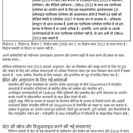
एक्सेल 2013 में टेबल टेबल बनाना या PowerPoint 2013 में संक्रमण,
एनिमेशन, और वीडियो एकीकरण। Office 2013 के साथ एक ग्राफिक्स
प्रोसेसर का उपयोग करने के लिए एक माइक्रोसॉफ्ट डायरेक्टएक्स 10-
कॉम्प्रइड ग्राफिक्स प्रोसेसर की आवश्यकता होती है जिसमें 64 एमबी की
वीडियो मेमोरी ये प्रोसेसर 2007 में व्यापक रूप से उपलब्ध थे। अधिकांश
कंप्यूटर जो आज उपलब्ध हैं, इसमें एक ग्राफिक्स प्रोसेसर शामिल है जो इस
मानक से मिलता है या उससे अधिक है। हालांकि, अगर आपके या आपके
उपयोगकर्ताओं के पास ग्राफिक्स प्रोसेसर नहीं है, तो आप अभी भी Office
2013 चला सकते हैं
विंडोज 8.1, विंडोज 8, विंडोज 7, विंडोज सर्वर 2008 आर 2, या विंडोज सर्वर 2012 के साथ संगत है।
विंडोज एक्सपी या विस्टा पर चलना नहीं है।
अपने कर्मचारियों को नवीनतम उत्पादकता उपकरण और लगभग कहीं भी काम करने की क्षमता के साथ
सशक्त बनाएं।
ऑफिस प्रोफेशनल प्लस 2013 आपको अनुपालन, डेटा का विश्लेषण और साझा करने के लिए नए टूल
और संचार के लिए और अधिक संभावनाओं पर अधिक नियंत्रण देकर एक साथ मिलकर काम करने में सक्षम
बनाता है। प्लस, एक्सेस, बिजनेस के लिए स्काइप, और इन्फोपैथ को सूट में शामिल किया गया है।
ईमेल और अनुपालन के लिए नई क्षमताओं
एक्सचेंज और साइट मेलबॉक्स का उपयोग करके आउटलुक से सीधे SharePoint में संग्रहीत
दस्तावेज़ों में संग्रहीत परियोजना से संबंधित ईमेल को एक्सेस और संपादित करें।
अनधिकृत प्राप्तकर्ताओं को Outlook नीति युक्तियाँ और एक्सचेंज डेटा हानि रोकथाम का उपयोग
करके गलती से संवेदनशील जानकारी के साथ ईमेल भेजने से बचें।
आईटी समूह नीति के माध्यम से स्काइपे के बिजनेस मीटिंग्स के माध्यम से रिकॉर्ड करने और आईपी
वार्तालापों सहित संग्रहित मीटिंगों को SharePoint के रिकॉर्डिंग को सक्षम या अक्षम कर सकता है।
एक्सेल में पूछताछ का उपयोग करते हुए त्रुटियों, छिपी हुई जानकारी, टूटी कड़ियों, और विसंगतियों के
लिए स्प्रेडशीट स्कैन करें। स्प्रैडशीट के साथ स्प्रैडशीट्स में परिवर्तनों के लेखापरीक्षा निशान देखें।
डेटा की खोज और विज़ुअलाइज़ करने की नई संभावनाएं
विभिन्न स्रोतों से डेटा के बड़े संस्करणों के एकीकरण और हेरफेर को सरल बनाएं और Excel में पावर