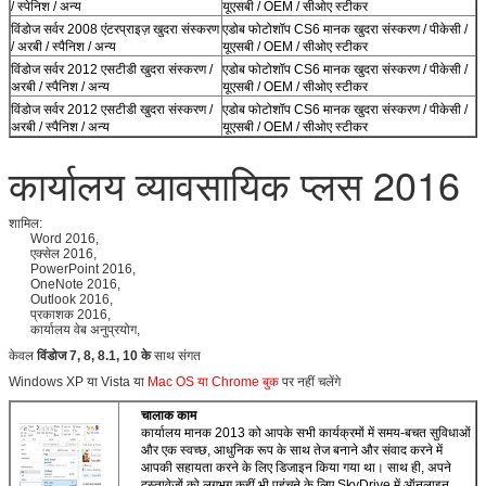
/ स्पेनिश / अन्य
यूएसबी / OEM / सीओए स्टीकर
विंडोज सर्वर 2008 एंटरप्राइज़ खुदरा संस्करण
एडोब फोटोशॉप CS6 मानक खुदरा संस्करण / पीकेसी /
/ अरबी / स्पैनिश / अन्य
यूएसबी / OEM / सीओए स्टीकर
विंडोज सर्वर 2012 एसटीडी खुदरा संस्करण /
एडोब फोटोशॉप CS6 मानक खुदरा संस्करण / पीकेसी /
अरबी / स्पैनिश / अन्य
यूएसबी / OEM / सीओए स्टीकर
विंडोज सर्वर 2012 एसटीडी खुदरा संस्करण /
एडोब फोटोशॉप CS6 मानक खुदरा संस्करण / पीकेसी /
अरबी / स्पैनिश / अन्य
यूएसबी / OEM / सीओए स्टीकर
कार्यालय व्यावसायिक प्लस 2016
शामिल:
Word 2016,
एक्सेल 2016,
PowerPoint 2016,
OneNote 2016,
Outlook 2016,
प्रकाशक 2016,
कार्यालय वेब अनुप्रयोग,
केवल
विंडोज 7, 8, 8.1, 10 के
साथ संगत
Windows XP या Vista या
Mac OS या Chrome बुक
पर नहीं चलेंगे
चालाक काम
कार्यालय मानक 2013 को आपके सभी कार्यक्रमों में समय-बचत सुविधाओं
और एक स्वच्छ, आधुनिक रूप के साथ तेज बनाने और संवाद करने में
आपकी सहायता करने के लिए डिजाइन किया गया था। साथ ही, अपने
दस्तावेज़ों को लगभग कहीं भी पहुंचने के लिए SkyDrive में ऑनलाइन