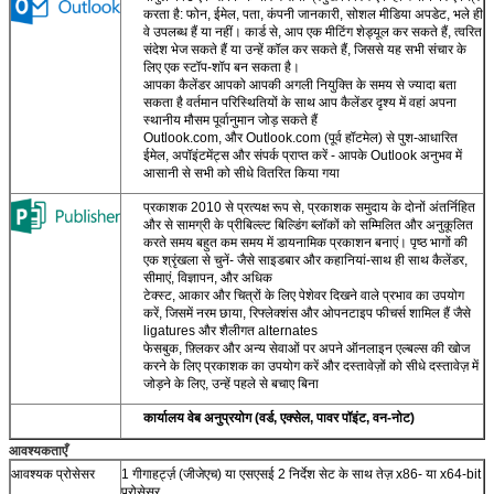
करता है: फोन, ईमेल, पता, कंपनी जानकारी, सोशल मीडिया अपडेट, भले ही
वे उपलब्ध हैं या नहीं। कार्ड से, आप एक मीटिंग शेड्यूल कर सकते हैं, त्वरित
संदेश भेज सकते हैं या उन्हें कॉल कर सकते हैं, जिससे यह सभी संचार के
लिए एक स्टॉप-शॉप बन सकता है।
आपका कैलेंडर आपको आपकी अगली नियुक्ति के समय से ज्यादा बता
सकता है वर्तमान परिस्थितियों के साथ आप कैलेंडर दृश्य में वहां अपना
स्थानीय मौसम पूर्वानुमान जोड़ सकते हैं
Outlook.com, और Outlook.com (पूर्व हॉटमेल) से पुश-आधारित
ईमेल, अपॉइंटमेंट्स और संपर्क प्राप्त करें - आपके Outlook अनुभव में
आसानी से सभी को सीधे वितरित किया गया
प्रकाशक 2010 से प्रत्यक्ष रूप से, प्रकाशक समुदाय के दोनों अंतर्निहित
और से सामग्री के प्रीबिल्ल्ट बिल्डिंग ब्लॉकों को सम्मिलित और अनुकूलित
करते समय बहुत कम समय में डायनामिक प्रकाशन बनाएं। पृष्ठ भागों की
एक श्रृंखला से चुनें- जैसे साइडबार और कहानियां-साथ ही साथ कैलेंडर,
सीमाएं, विज्ञापन, और अधिक
टेक्स्ट, आकार और चित्रों के लिए पेशेवर दिखने वाले प्रभाव का उपयोग
करें, जिसमें नरम छाया, रिफ्लेक्शंस और ओपनटाइप फीचर्स शामिल हैं जैसे
ligatures और शैलीगत alternates
फेसबुक, फ़्लिकर और अन्य सेवाओं पर अपने ऑनलाइन एल्बल्स की खोज
करने के लिए प्रकाशक का उपयोग करें और दस्तावेज़ों को सीधे दस्तावेज़ में
जोड़ने के लिए, उन्हें पहले से बचाए बिना
कार्यालय वेब अनुप्रयोग (वर्ड, एक्सेल, पावर पॉइंट, वन-नोट)
आवश्यकताएँ
आवश्यक प्रोसेसर
1 गीगाहर्ट्ज़ (जीजेएच) या एसएसई 2 निर्देश सेट के साथ तेज़ x86- या x64-bit
प्रोसेसर