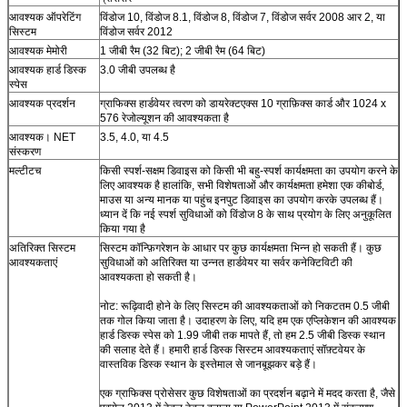
आवश्यक ऑपरेटिंग
विंडोज 10, विंडोज 8.1, विंडोज 8, विंडोज 7, विंडोज सर्वर 2008 आर 2, या
सिस्टम
विंडोज सर्वर 2012
आवश्यक मेमोरी
1 जीबी रैम (32 बिट); 2 जीबी रैम (64 बिट)
आवश्यक हार्ड डिस्क
3.0 जीबी उपलब्ध है
स्पेस
आवश्यक प्रदर्शन
ग्राफिक्स हार्डवेयर त्वरण को डायरेक्टएक्स 10 ग्राफ़िक्स कार्ड और 1024 x
576 रेजोल्यूशन की आवश्यकता है
आवश्यक। NET
3.5, 4.0, या 4.5
संस्करण
मल्टीटच
किसी स्पर्श-सक्षम डिवाइस को किसी भी बहु-स्पर्श कार्यक्षमता का उपयोग करने के
लिए आवश्यक है हालांकि, सभी विशेषताओं और कार्यक्षमता हमेशा एक कीबोर्ड,
माउस या अन्य मानक या पहुंच इनपुट डिवाइस का उपयोग करके उपलब्ध हैं।
ध्यान दें कि नई स्पर्श सुविधाओं को विंडोज 8 के साथ प्रयोग के लिए अनुकूलित
किया गया है
अतिरिक्त सिस्टम
सिस्टम कॉन्फ़िगरेशन के आधार पर कुछ कार्यक्षमता भिन्न हो सकती हैं। कुछ
आवश्यकताएं
सुविधाओं को अतिरिक्त या उन्नत हार्डवेयर या सर्वर कनेक्टिविटी की
आवश्यकता हो सकती है।
नोट: रूढ़िवादी होने के लिए सिस्टम की आवश्यकताओं को निकटतम 0.5 जीबी
तक गोल किया जाता है। उदाहरण के लिए, यदि हम एक एप्लिकेशन की आवश्यक
हार्ड डिस्क स्पेस को 1.99 जीबी तक मापते हैं, तो हम 2.5 जीबी डिस्क स्थान
की सलाह देते हैं। हमारी हार्ड डिस्क सिस्टम आवश्यकताएं सॉफ़्टवेयर के
वास्तविक डिस्क स्थान के इस्तेमाल से जानबूझकर बड़े हैं।
एक ग्राफिक्स प्रोसेसर कुछ विशेषताओं का प्रदर्शन बढ़ाने में मदद करता है, जैसे