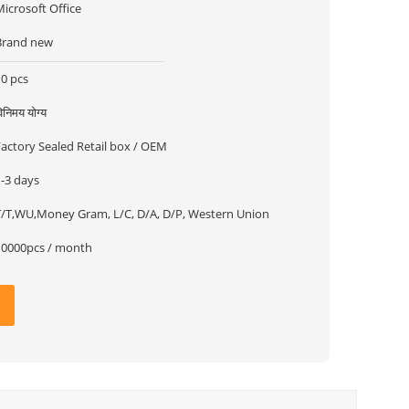
icrosoft Office
Brand new
10 pcs
िनिमय योग्य
Factory Sealed Retail box / OEM
1-3 days
T/T,WU,Money Gram, L/C, D/A, D/P, Western Union
10000pcs / month