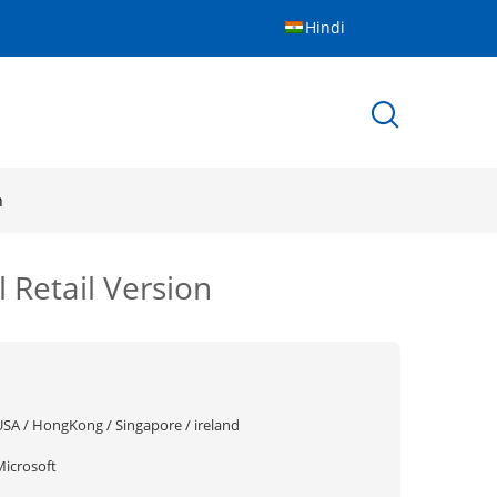
Hindi
n
 Retail Version
USA / HongKong / Singapore / ireland
Microsoft