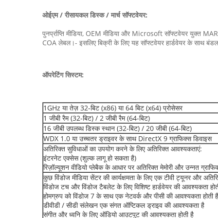
ओईएम / रीसायकल डिस्क / मार्च सॉफ्टवेयर:
पुनर्प्राप्ति मीडिया, OEM मीडिया और Microsoft सॉफ्टवेयर युक्त MAR मीड
COA लेबल।- इसलिए बिक्री के लिए यह सॉफ्टवेयर हार्डवेयर के साथ बंडल
ऑपरेटिंग सिस्टम:
1GHz या तेज़ 32-बिट (x86) या 64 बिट (x64) प्रोसेसर
1 जीबी रैम (32-बिट) / 2 जीबी रैम (64-बिट)
16 जीबी उपलब्ध डिस्क स्थान (32-बिट) / 20 जीबी (64-बिट)
WDX 1.0 या उच्चतर ड्राइवर के साथ DirectX 9 ग्राफिक्स डिवाइस
अतिरिक्त सुविधाओं का उपयोग करने के लिए अतिरिक्त आवश्यकताएं:
इंटरनेट एक्सेस (शुल्क लागू हो सकता है)
रिज़ॉल्यूशन वीडियो प्लेबैक के आधार पर अतिरिक्त मेमोरी और उन्नत ग्राफ
कुछ विंडोज मीडिया सेंटर की कार्यक्षमता के लिए एक टीवी ट्यूनर और अतिर
विंडोज टच और विंडोज टैबलेट के लिए विशिष्ट हार्डवेयर की आवश्यकता होत
होमग्रुप को विंडोज 7 के साथ एक नेटवर्क और पीसी की आवश्यकता होती ह
डीवीडी / सीडी संलेखन एक संगत ऑप्टिकल ड्राइव की आवश्यकता है
संगीत और ध्वनि के लिए ऑडियो आउटपुट की आवश्यकता होती है