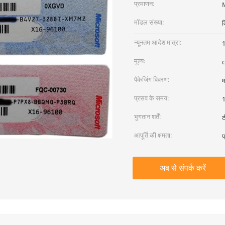
प्रमाणन:
M
मॉडल संख्या:
व
न्यूनतम आदेश मात्रा:
1
मूल्य:
पैकेजिंग विवरण:
म
प्रसव के समय:
1
भुगतान शर्तें:
ट
आपूर्ति की क्षमता:
प
अब से संपर्क करें