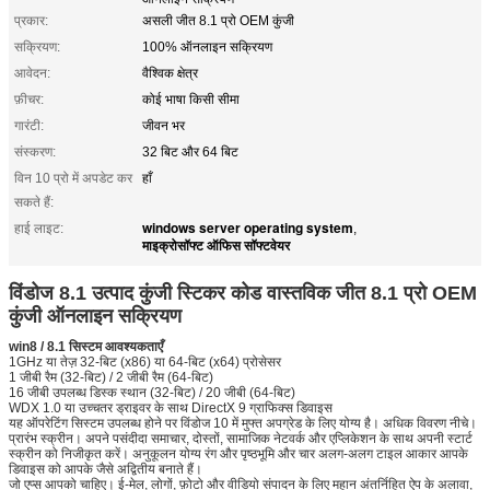
प्रकार:
असली जीत 8.1 प्रो OEM कुंजी
सक्रियण:
100% ऑनलाइन सक्रियण
आवेदन:
वैश्विक क्षेत्र
फ़ीचर:
कोई भाषा किसी सीमा
गारंटी:
जीवन भर
संस्करण:
32 बिट और 64 बिट
विन 10 प्रो में अपडेट कर
हाँ
सकते हैं:
windows server operating system
हाई लाइट:
,
माइक्रोसॉफ्ट ऑफिस सॉफ्टवेयर
विंडोज 8.1 उत्पाद कुंजी स्टिकर कोड वास्तविक जीत 8.1 प्रो OEM
कुंजी ऑनलाइन सक्रियण
win8 / 8.1 सिस्टम आवश्यकताएँ
1GHz या तेज़ 32-बिट (x86) या 64-बिट (x64) प्रोसेसर
1 जीबी रैम (32-बिट) / 2 जीबी रैम (64-बिट)
16 जीबी उपलब्ध डिस्क स्थान (32-बिट) / 20 जीबी (64-बिट)
WDX 1.0 या उच्चतर ड्राइवर के साथ DirectX 9 ग्राफिक्स डिवाइस
यह ऑपरेटिंग सिस्टम उपलब्ध होने पर विंडोज 10 में मुफ्त अपग्रेड के लिए योग्य है। अधिक विवरण नीचे।
प्रारंभ स्क्रीन। अपने पसंदीदा समाचार, दोस्तों, सामाजिक नेटवर्क और एप्लिकेशन के साथ अपनी स्टार्ट
स्क्रीन को निजीकृत करें। अनुकूलन योग्य रंग और पृष्ठभूमि और चार अलग-अलग टाइल आकार आपके
डिवाइस को आपके जैसे अद्वितीय बनाते हैं।
जो एप्स आपको चाहिए। ई-मेल, लोगों, फ़ोटो और वीडियो संपादन के लिए महान अंतर्निहित ऐप के अलावा,