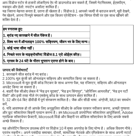
आप विंडोज स्टोर से हजारों लोकप्रिय ऐप भी डाउनलोड कर सकते हैं, जिसमें नेटफ्लिक्स, ईएसपीएन,
स्काइप और हेलो: स्पार्टन असॉल्ट शामिल हैं।
यह जितना मेहनत करता है, उतना ही खेलता है। विंडोज 8.1 आपको जल्दी से ब्राउज करने, मूवी देखने,
गेम खेलने, अपना रिज्यूमे चमकाने और एक किलर प्रेजेंटेशन - एक सिंगल पीसी पर एक साथ खींचने की
शक्ति देता है।
हम स्नातक हुए:
1. ब्रांड नए कारखाने में सील पैकेज है।
2. विश्व भर में ऑनलाइन 100% सक्रियण, जीवन भर के लिए मान्य।
3. कोई भाषा सीमा नहीं।
4. निचले स्तर के माइक्रोसॉफ्ट विंडोज 8.1 प्रो ओईएम कीज़।
5. प्रसव के 24 घंटे के भीतर भुगतान प्राप्त होने के बाद।
उत्पाद की विशेषताएँ
1. कारखाने सील ब्रांड में नए ब्रांड।
2.100% मूल कुंजी को ऑनलाइन सक्रिय और सत्यापित किया जा सकता है।
3. Microsoft से मूल कुंजी कोड स्टिकर के साथ अनन्त पैक, यह रजिस्टर, सक्रिय और ऑनलाइन
अपडेट किया जा सकता है।
4. बाहरी पैक सीओए लेबल में "मेड इन यूएसए", "मेड इन सिंगापुर", "ओरिजिन आयरलैंड", "मेड इन पर्टो
रीको" और इसी तरह नीले रंग एसकेयू कोड के साथ उत्पादन क्षेत्र शामिल हैं।
5. 32 और 64 बिट डीवीडी में पूर्ण संस्करण शामिल है। जैक और सीडी भाषा: अंग्रेजी, MUI का समर्थन
करें,
6. यदि आवश्यक हो तो आपके लिए अनुकूलित सीओए के अधिक प्रकार स्वीकार करना, अच्छी गुणवत्ता
और छूट सॉफ़्टवेयर बिक्री प्रदान करना है। हम Microsoft उपयोगिता सॉफ़्टवेयर आपूर्तिकर्ता, Adobe
ग्राफ़िक सॉफ़्टवेयर फ़ैक्टरी, Microsoft विंडो और बिक्री पर ऑफ़िस सॉफ़्टवेयर के लिए आपके सबसे
अच्छे विकल्प हैं।
यह ऑपरेटिंग सिस्टम उपलब्ध होने पर विंडोज 10 में मुफ्त अपग्रेड के लिए योग्य है। अधिक विवरण नीचे।
प्रारंभ स्क्रीन। अपने पसंदीदा समाचार, दोस्तों, सामाजिक नेटवर्क और एप्लिकेशन के साथ अपनी स्टार्ट