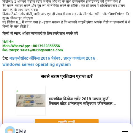
विंडोज 8.1 आपको विंडोज स्टोर के ऐप्स और नए के साथ टचस्क्रीन इंफोटेनमेंट की दुनिया देता है
टैप करने, स्वाइप करने और मूल रूप से नेविगेट करने के तरीके। एक ही समय में अधिकतम चार अलग-
अलग ऐप के साथ मल्टीटास्क
विंडोज टैबलेट और पीसी, ताकि आप एक ही समय में काम कर सकें और खेल सकें। और OneDrive- नि:
शुल्क ऑनलाइन संग्रहण
यह विंडोज 8.1 में बनाया गया है - इसका मतलब है कि आपकी फाइलें हमेशा आपके पीसी या उपकरणों में से
किसी के साथ होती हैं।
किसी भी ब्याज, अधिक जानकारी के लिए हमारे साथ संपर्क करें
बिली चेन
Mob./WhatsApp: +8613922856556
मेल / स्काइप: sales@turingsource.com
माइक्रोसॉफ्ट ऑफिस 2016 पेशेवर
छात्र कार्यालय 2016
टैग:
,
,
windows server operating system
सबसे उत्तम प्रतिदान प्राप्त करें
वास्तविक विंडोज सर्वर 2019 उत्पाद कुंजी
स्टिकर कोड ऑनलाइन सक्रियण जीवनकाल
वारंटी
जारी रखें
Elvis