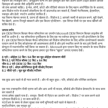
स्क्रीन को निजीकृत करें। अनुकूलन योग्य रंग और पृष्ठभूमि और चार अलग-अलग टाइल आकार आपके
डिवाइस को आपके जैसे अद्वितीय बनाते हैं।
जो एप्स आपको चाहिए। ई-मेल, लोगों, फ़ोटो और वीडियो संपादन के लिए महान अंतर्निहित ऐप के अलावा,
आप विंडोज स्टोर से हजारों लोकप्रिय ऐप भी डाउनलोड कर सकते हैं, जिसमें नेटफ्लिक्स, ईएसपीएन,
स्काइप और हेलो: स्पार्टन असॉल्ट शामिल हैं।
यह जितना मेहनत करता है, उतना ही खेलता है। विंडोज 8.1 आपको जल्दी से ब्राउज करने, मूवी देखने,
गेम खेलने, अपना रिज्यूमे चमकाने और एक किलर प्रेजेंटेशन - एक सिंगल पीसी पर एक साथ खींचने की
शक्ति देता है।
उत्पाद वर्णन
इस OEM सिस्टम बिल्डर चैनल सॉफ्टवेयर का उपयोग Microsoft OEM सिस्टम बिल्डर लाइसेंस की
शर्तों के अधीन है। यह सॉफ्टवेयर पुनर्विक्रय के लिए एक नए पर्सनल कंप्यूटर पर प्री-इंस्टॉलेशन के लिए
है। इस OEM सिस्टम बिल्डर चैनल सॉफ्टवेयर को विंडोज सॉफ्टवेयर के लिए अंतिम उपयोगकर्ता समर्थन
प्रदान करने के लिए कोडांतरक की आवश्यकता होती है और इसे स्थापित करने के बाद इसे किसी अन्य
कंप्यूटर में स्थानांतरित नहीं किया जा सकता है। Microsoft द्वारा प्रदान किए गए समर्थन के साथ विंडोज
सॉफ्टवेयर प्राप्त करने के लिए कृपया हमारा पूरा पैकेज "खुदरा" उत्पाद प्रसाद देखें।
8 प्रो। ओईएम 32 बिट / 64 बिट का मूल ओईएम संस्करण जीतें
विन 8.1 प्रो रिटेल बॉक्स 32 बिट x 64 बिट
जीत 8.1 प्रो OEM 32 बिट / 64 बिट
विन 8 प्रो। ओएम ओरिजिनल कुंजी सीओए स्टिकर
8.1 जीतो प्रो। मूल मूल सीओए स्टीकर
सब कुछ आप पहले से ही प्यार करते हैं। और भी बहुत कुछ। पति, कीबोर्ड और परिचित कार्यक्रम
एक नया टचस्क्रीन पीसी प्राप्त करें और आप अभी भी माउस, कीबोर्ड और विंडोज डेस्कटॉप के साथ काम
कर सकते हैं
रास्ता हमेशा तुम्हारे पास है। वस्तुतः किसी भी प्रिंटर का उपयोग करें। विंडोज 7 पर काम करने वाले
प्रोग्राम विंडोज 8.1 पर काम करते हैं।
स्टार्टअप के समय से लेकर सुरक्षा तक सभी बुनियादी बातें पहले से बेहतर हैं।
मल्टीटास्किंग, एक स्वाइप दूर