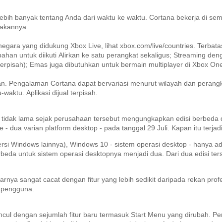
 lebih banyak tentang Anda dari waktu ke waktu.
Cortana bekerja di sem
pakannya.
negara yang didukung Xbox Live, lihat xbox.com/live/countries.
Terbata
han untuk diikuti
Alirkan ke satu perangkat sekaligus;
Streaming deng
erpisah);
Emas juga dibutuhkan untuk bermain multiplayer di Xbox On
an.
Pengalaman Cortana dapat bervariasi menurut wilayah dan perangk
u-waktu.
Aplikasi dijual terpisah.
tidak lama sejak perusahaan tersebut mengungkapkan edisi berbeda d
ua varian platform desktop - pada tanggal 29 Juli. Kapan itu terjadi
ersi Windows lainnya), Windows 10 - sistem operasi desktop - hanya 
rbeda untuk sistem operasi desktopnya menjadi dua.
Dari dua edisi te
asarnya sangat cacat dengan fitur yang lebih sedikit daripada rekan 
n pengguna.
ul dengan sejumlah fitur baru termasuk Start Menu yang dirubah.
Pe