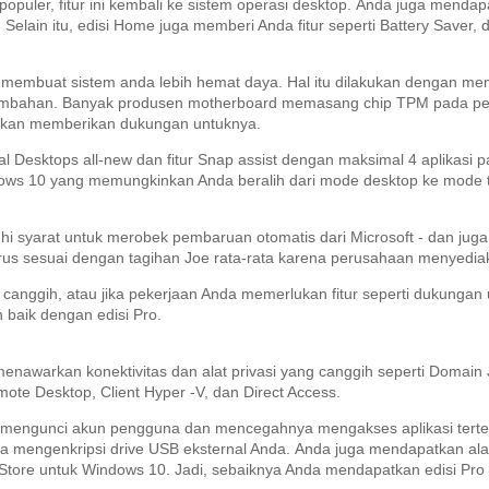
puler, fitur ini kembali ke sistem operasi desktop.
Anda juga mendapat
.
Selain itu, edisi Home juga memberi Anda fitur seperti Battery Saver
ang membuat sistem anda lebih hemat daya.
Hal itu dilakukan dengan mem
ambahan.
Banyak produsen motherboard memasang chip TPM pada pe
 akan memberikan dukungan untuknya.
Desktops all-new dan fitur Snap assist dengan maksimal 4 aplikasi pa
ows 10 yang memungkinkan Anda beralih dari mode desktop ke mode t
syarat untuk merobek pembaruan otomatis dari Microsoft - dan jug
harus sesuai dengan tagihan Joe rata-rata karena perusahaan menyedia
canggih, atau jika pekerjaan Anda memerlukan fitur seperti dukungan 
 baik dengan edisi Pro.
menawarkan konektivitas dan alat privasi yang canggih seperti Domain
ote Desktop, Client Hyper -V, dan Direct Access.
 mengunci akun pengguna dan mencegahnya mengakses aplikasi terte
 mengenkripsi drive USB eksternal Anda.
Anda juga mendapatkan alat 
 Store untuk Windows 10. Jadi, sebaiknya Anda mendapatkan edisi Pro