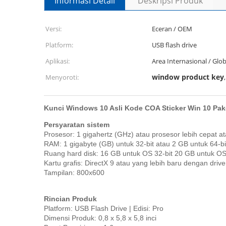
Informasi Detail
Deskripsi Produk
Versi:
Eceran / OEM
Platform:
USB flash drive
Aplikasi:
Area Internasional / Glob
window product key
Menyoroti:
Kunci Windows 10 Asli Kode COA Sticker Win 10 Paket
Persyaratan sistem
Prosesor: 1 gigahertz (GHz) atau prosesor lebih cepat a
RAM: 1 gigabyte (GB) untuk 32-bit atau 2 GB untuk 64-bi
Ruang hard disk: 16 GB untuk OS 32-bit 20 GB untuk OS
Kartu grafis: DirectX 9 atau yang lebih baru dengan dri
Tampilan: 800x600
Rincian Produk
Platform: USB Flash Drive |
Edisi: Pro
Dimensi Produk: 0,8 x 5,8 x 5,8 inci