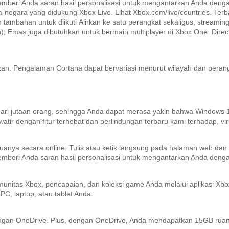
emberi Anda saran hasil personalisasi untuk mengantarkan Anda dengan
ra-negara yang didukung Xbox Live.
Lihat Xbox.com/live/countries.
Terb
 tambahan untuk diikuti
Alirkan ke satu perangkat sekaligus;
streaming
);
Emas juga dibutuhkan untuk bermain multiplayer di Xbox One.
Direc
kan.
Pengalaman Cortana dapat bervariasi menurut wilayah dan perang
i jutaan orang, sehingga Anda dapat merasa yakin bahwa Windows 10
r dengan fitur terhebat dan perlindungan terbaru kami terhadap, vir
uanya secara online.
Tulis atau ketik langsung pada halaman web da
emberi Anda saran hasil personalisasi untuk mengantarkan Anda dengan
unitas Xbox, pencapaian, dan koleksi game Anda melalui aplikasi Xbo
, laptop, atau tablet Anda.
ngan OneDrive.
Plus, dengan OneDrive, Anda mendapatkan 15GB ruang