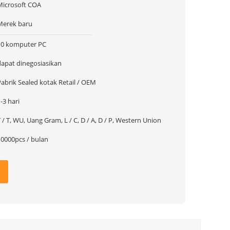
Microsoft COA
Merek baru
10 komputer PC
dapat dinegosiasikan
Pabrik Sealed kotak Retail / OEM
-3 hari
 / T, WU, Uang Gram, L / C, D / A, D / P, Western Union
10000pcs / bulan