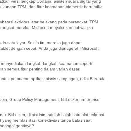
kan versi lengkap Cortana, asisten suara digital yang
, dukungan TPM, dan fitur keamanan biometrik baru milik
batasi aktivitas latar belakang pada perangkat.
TPM
rangkat mereka.
Microsoft meyakinkan bahwa jika
da satu layar.
Selain itu, mereka juga dapat
ablet dengan cepat.
Anda juga dianugerahi Microsoft
a menyediakan langkah-langkah keamanan seperti
kan semua fitur penting dalam varian dasar.
untuk pemuatan aplikasi bisnis sampingan, edisi Beranda
 Join, Group Policy Management, BitLocker, Enterprise
ntu.
BitLocker, di sisi lain, adalah salah satu alat enkripsi
yang memfasilitasi konektivitas tanpa batas saat
 sebagai gantinya?