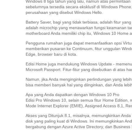
Windows 8 tiga tahun yang lalu, namun atas permintaan po
sebelumnya tersedia secara eksklusif di Windows Phone
perusahaan yang disebut Windows Hello.
Battery Saver, bagi yang tidak terbiasa, adalah fitur y
adalah microchip yang menawarkan fungsi keamanan t
motherboard Anda memiliki chip itu, Windows 10 Home
Pengguna rumahan juga dapat memanfaatkan opsi Virtual 
memberikan pusaran ke Continuum, fitur unggulan Wind
Edge, browser baru di kota.
Edisi Home juga mendukung Windows Update - memenuhi 
Microsoft Passport.
Fitur-fitur yang disebutkan di atas 
Namun, jika Anda menginginkan perlindungan yang lebih 
bisa memberi banyak hal yang diinginkan, dan Anda lebih
Apa yang Anda dapatkan dengan Windows 10 Pro
Edisi Pro Windows 10, selain semua fitur Home Edition, 
Mode Internet Explorer (EMIE), Assigned Access 8.1, Rem
Akses yang Ditunjuk 8.1, misalnya, memungkinkan Anda
disk yang paling kuat di Windows.
Ini memungkinkan Anda
bergabung dengan Azure Active Directory, dan Business