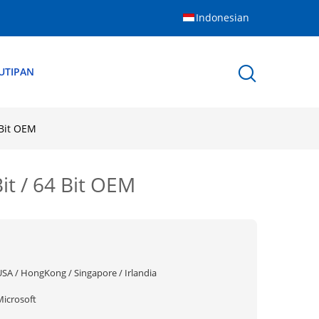
Indonesian
UTIPAN
 Bit OEM
it / 64 Bit OEM
USA / HongKong / Singapore / Irlandia
Microsoft