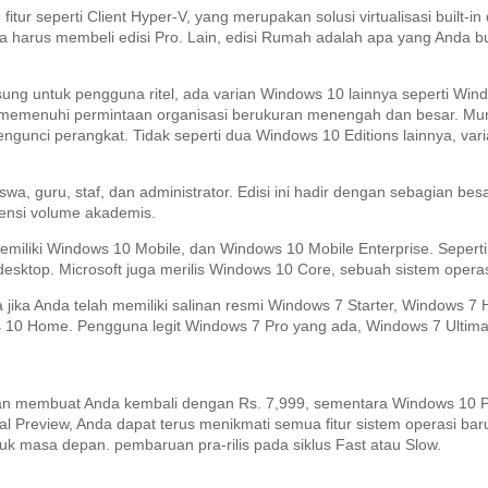
r seperti Client Hyper-V, yang merupakan solusi virtualisasi built-in
da harus membeli edisi Pro.
Lain, edisi Rumah adalah apa yang Anda b
ng untuk pengguna ritel, ada varian Windows 10 lainnya seperti Win
k memenuhi permintaan organisasi berukuran menengah dan besar.
Mun
ngunci perangkat.
Tidak seperti dua Windows 10 Editions lainnya, varian
wa, guru, staf, dan administrator.
Edisi ini hadir dengan sebagian besar
isensi volume akademis.
memiliki Windows 10 Mobile, dan Windows 10 Mobile Enterprise.
Sepert
desktop.
Microsoft juga merilis Windows 10 Core, sebuah sistem operas
 jika Anda telah memiliki salinan resmi Windows 7 Starter, Window
s 10 Home.
Pengguna legit Windows 7 Pro yang ada, Windows 7 Ultim
an membuat Anda kembali dengan Rs.
7,999, sementara Windows 10 P
al Preview, Anda dapat terus menikmati semua fitur sistem operasi bar
tuk masa depan. pembaruan pra-rilis pada siklus Fast atau Slow.