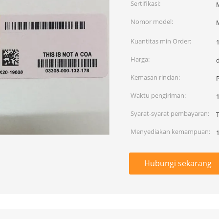
Sertifikasi:
Nomor model:
Kuantitas min Order:
Harga:
Kemasan rincian:
Waktu pengiriman:
1
Syarat-syarat pembayaran:
T
Menyediakan kemampuan:
Hubungi sekarang