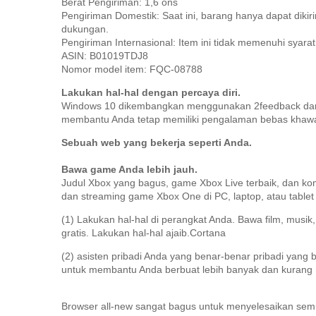
Berat Pengiriman: 1,6 ons
Pengiriman Domestik: Saat ini, barang hanya dapat diki
dukungan.
Pengiriman Internasional: Item ini tidak memenuhi syarat
ASIN: B01019TDJ8
Nomor model item: FQC-08788
Lakukan hal-hal dengan percaya diri.
Windows 10 dikembangkan menggunakan 2feedback dari 
membantu Anda tetap memiliki pengalaman bebas khawatir
Sebuah web yang bekerja seperti Anda.
Bawa game Anda lebih jauh.
Judul Xbox yang bagus, game Xbox Live terbaik, dan kom
dan streaming game Xbox One di PC, laptop, atau table
(1) Lakukan hal-hal di perangkat Anda. Bawa film, musi
gratis.
Lakukan hal-hal ajaib.Cortana
(2) asisten pribadi Anda yang benar-benar pribadi yang b
untuk membantu Anda berbuat lebih banyak dan kurang
Browser all-new sangat bagus untuk menyelesaikan sem