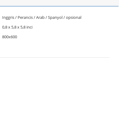
Inggris / Perancis / Arab / Spanyol / opsional
0,8 x 5,8 x 5,8 inci
800x600