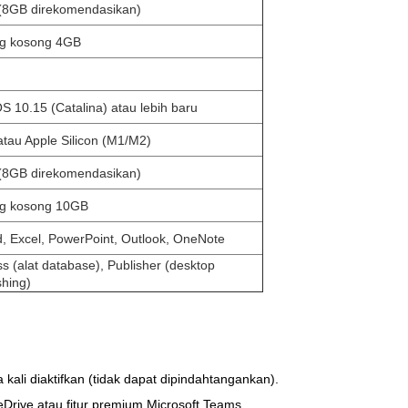
(8GB direkomendasikan)
g kosong 4GB
 10.15 (Catalina) atau lebih baru
 atau Apple Silicon (M1/M2)
(8GB direkomendasikan)
g kosong 10GB
 Excel, PowerPoint, Outlook, OneNote
s (alat database), Publisher (desktop
shing)
kali diaktifkan (tidak dapat dipindahtangankan).
rive atau fitur premium Microsoft Teams.