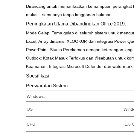
Dirancang untuk memanfaatkan kemampuan perangkat kera
mulus – semuanya tanpa langganan bulanan.
Peningkatan Utama Dibandingkan Office 2019:
Mode Gelap: Tema gelap di seluruh sistem untuk mengu
Excel: Array dinamis, XLOOKUP, dan integrasi Power Que
PowerPoint: Studio Perekaman dengan keterangan langs
Outlook: Kotak Masuk Terfokus dan @sebutan untuk komu
Keamanan: Integrasi Microsoft Defender dan watermark
Spesifikasi
Persyaratan Sistem:
Windows:
OS
Windo
CPU
1.6 G