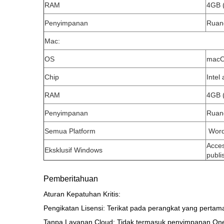
RAM
4GB 
Penyimpanan
Ruan
Mac:
OS
macOS
Chip
Intel
RAM
4GB 
Penyimpanan
Ruan
Semua Platform
Word,
Acces
Eksklusif Windows
publi
Pemberitahuan
Aturan Kepatuhan Kritis:
Pengikatan Lisensi: Terikat pada perangkat yang pertama 
Tanpa Layanan Cloud: Tidak termasuk penyimpanan OneD