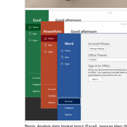
Bisnis: Analisis data tingkat lanjut (Excel), laporan klien