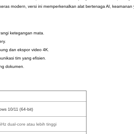
s modern, versi ini memperkenalkan alat bertenaga AI, keamanan yang
rangi ketegangan mata.
ry.
ung dan ekspor video 4K.
nikasi tim yang efisien.
ing dokumen.
ws 10/11 (64-bit)
Hz dual-core atau lebih tinggi