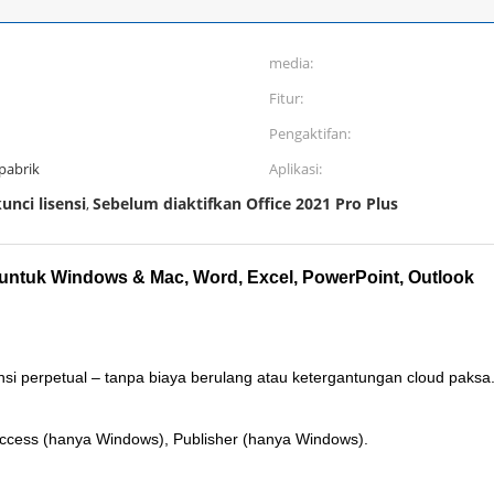
media:
Fitur:
Pengaktifan:
pabrik
Aplikasi:
unci lisensi
Sebelum diaktifkan Office 2021 Pro Plus
,
me untuk Windows & Mac, Word, Excel, PowerPoint, Outlook
nsi perpetual – tanpa biaya berulang atau ketergantungan cloud paksa
Access (hanya Windows), Publisher (hanya Windows).