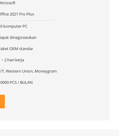
Microsoft
ffice 2021 Pro Plus
10 komputer PC
dapat dinegosiasikan
Paket OEM standar
 ~ 2 hari kerja
T/T, Western Union, Moneygram
10000 PCS / BULAN