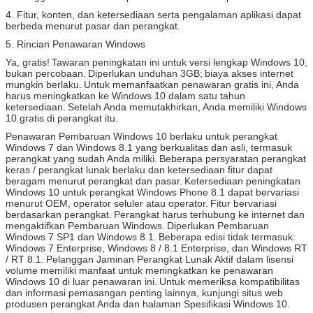
4. Fitur, konten, dan ketersediaan serta pengalaman aplikasi dapat
berbeda menurut pasar dan perangkat.
5. Rincian Penawaran Windows
Ya, gratis!
Tawaran peningkatan ini untuk versi lengkap Windows 10,
bukan percobaan.
Diperlukan unduhan 3GB;
biaya akses internet
mungkin berlaku.
Untuk memanfaatkan penawaran gratis ini, Anda
harus meningkatkan ke Windows 10 dalam satu tahun
ketersediaan.
Setelah Anda memutakhirkan, Anda memiliki Windows
10 gratis di perangkat itu.
Penawaran Pembaruan Windows 10 berlaku untuk perangkat
Windows 7 dan Windows 8.1 yang berkualitas dan asli, termasuk
perangkat yang sudah Anda miliki.
Beberapa persyaratan perangkat
keras / perangkat lunak berlaku dan ketersediaan fitur dapat
beragam menurut perangkat dan pasar.
Ketersediaan peningkatan
Windows 10 untuk perangkat Windows Phone 8.1 dapat bervariasi
menurut OEM, operator seluler atau operator.
Fitur bervariasi
berdasarkan perangkat.
Perangkat harus terhubung ke internet dan
mengaktifkan Pembaruan Windows.
Diperlukan Pembaruan
Windows 7 SP1 dan Windows 8.1.
Beberapa edisi tidak termasuk:
Windows 7 Enterprise, Windows 8 / 8.1 Enterprise, dan Windows RT
/ RT 8.1.
Pelanggan Jaminan Perangkat Lunak Aktif dalam lisensi
volume memiliki manfaat untuk meningkatkan ke penawaran
Windows 10 di luar penawaran ini.
Untuk memeriksa kompatibilitas
dan informasi pemasangan penting lainnya, kunjungi situs web
produsen perangkat Anda dan halaman Spesifikasi Windows 10.