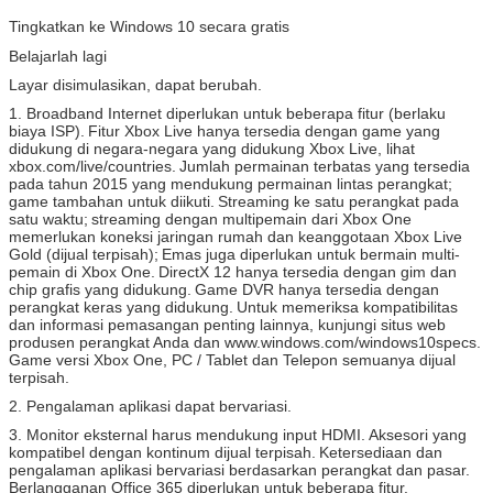
Anda kembali!
Tingkatkan ke Windows 10 secara gratis
Belajarlah lagi
Layar disimulasikan, dapat berubah.
1. Broadband Internet diperlukan untuk beberapa fitur (berlaku
biaya ISP).
Fitur Xbox Live hanya tersedia dengan game yang
didukung di negara-negara yang didukung Xbox Live, lihat
xbox.com/live/countries.
Jumlah permainan terbatas yang tersedia
pada tahun 2015 yang mendukung permainan lintas perangkat;
game tambahan untuk diikuti.
Streaming ke satu perangkat pada
satu waktu;
streaming dengan multipemain dari Xbox One
memerlukan koneksi jaringan rumah dan keanggotaan Xbox Live
Gold (dijual terpisah);
Emas juga diperlukan untuk bermain multi-
pemain di Xbox One.
DirectX 12 hanya tersedia dengan gim dan
chip grafis yang didukung.
Game DVR hanya tersedia dengan
perangkat keras yang didukung.
Untuk memeriksa kompatibilitas
dan informasi pemasangan penting lainnya, kunjungi situs web
produsen perangkat Anda dan www.windows.com/windows10specs.
Game versi Xbox One, PC / Tablet dan Telepon semuanya dijual
terpisah.
Kirimkan
2. Pengalaman aplikasi dapat bervariasi.
3. Monitor eksternal harus mendukung input HDMI.
Aksesori yang
kompatibel dengan kontinum dijual terpisah.
Ketersediaan dan
pengalaman aplikasi bervariasi berdasarkan perangkat dan pasar.
Berlangganan Office 365 diperlukan untuk beberapa fitur.