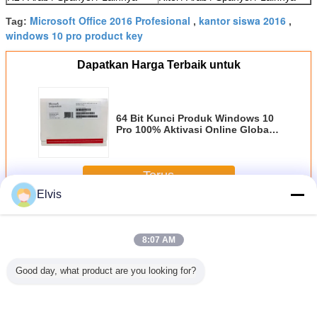
Microsoft Office 2016 Profesional
kantor siswa 2016
Tag:
,
,
windows 10 pro product key
Dapatkan Harga Terbaik untuk
64 Bit Kunci Produk Windows 10
Pro 100% Aktivasi Online Global
Multi Bahasa
Terus
Elvis
Perangkat lunak lainnya
Lebih
8:07 AM
Good day, what product are you looking for?
OEM Microsoft
Suitable for ASUS
New OEM win 7
Perangka
COA Windows 11
TUF RTX3080
Pro Japanese
Sistem US
Pro OEM Kotak
O10G V2
Version 32Bits x
/ 64Bit Wi