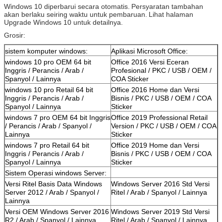
Windows 10 diperbarui secara otomatis.
Persyaratan tambahan
akan berlaku seiring waktu untuk pembaruan.
Lihat halaman
Upgrade Windows 10 untuk detailnya.
Grosir:
sistem komputer windows:
Aplikasi Microsoft Office:
windows 10 pro OEM 64 bit
Office 2016 Versi Eceran
Inggris / Perancis / Arab /
Profesional / PKC / USB / OEM /
Spanyol / Lainnya
COA Sticker
windows 10 pro Retail 64 bit
Office 2016 Home dan Versi
Inggris / Perancis / Arab /
Bisnis / PKC / USB / OEM / COA
Spanyol / Lainnya
Sticker
windows 7 pro OEM 64 bit Inggris
Office 2019 Professional Retail
/ Perancis / Arab / Spanyol /
Version / PKC / USB / OEM / COA
Lainnya
Sticker
windows 7 pro Retail 64 bit
Office 2019 Home dan Versi
Inggris / Perancis / Arab /
Bisnis / PKC / USB / OEM / COA
Spanyol / Lainnya
Sticker
Sistem Operasi windows Server:
Versi Ritel Basis Data Windows
Windows Server 2016 Std Versi
Server 2012 / Arab / Spanyol /
Ritel / Arab / Spanyol / Lainnya
Lainnya
Versi OEM Windows Server 2016
Windows Server 2019 Std Versi
R2 / Arab / Spanyol / Lainnya
Ritel / Arab / Spanyol / Lainnya