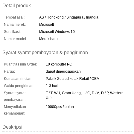
Detail produk
Tempat asal:
AS / Hongkong / Singapura / Irlandia
Nama merek:
Microsoft
Sertifikasi:
Microsoft Windows 10
Nomor model:
Merek baru
Syarat-syarat pembayaran & pengiriman
Kuantitas min Order:
10 komputer PC
Harga:
dapat dinegosiasikan
Kemasan rincian:
Pabrik Sealed kotak Retail / OEM
Waktu pengiriman:
1-3 hari
Syarat-syarat
T / T, WU, Gram Uang, L / C, D / A, D / P, Western
Union
pembayaran:
Menyediakan
10000pcs / bulan
kemampuan:
Deskripsi