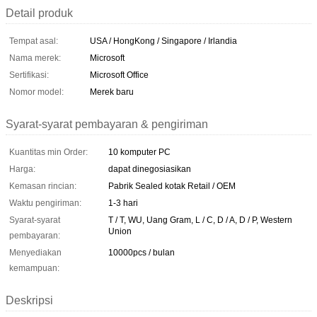
Detail produk
Tempat asal:
USA / HongKong / Singapore / Irlandia
Nama merek:
Microsoft
Sertifikasi:
Microsoft Office
Nomor model:
Merek baru
Syarat-syarat pembayaran & pengiriman
Kuantitas min Order:
10 komputer PC
Harga:
dapat dinegosiasikan
Kemasan rincian:
Pabrik Sealed kotak Retail / OEM
Waktu pengiriman:
1-3 hari
Syarat-syarat
T / T, WU, Uang Gram, L / C, D / A, D / P, Western
Union
pembayaran:
Menyediakan
10000pcs / bulan
kemampuan:
Deskripsi