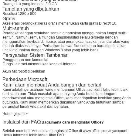
Ruang disk yang tersedia 3.0 GB
Tampilan yang dibutuhkan
Resolusi 1280 x 800
Grafis
Akselerasi perangkat keras grafis memerlukan kartu grafis DirectX 10.
Multi-sentuh
Perangkat dengan sentuhan sentuh diharuskan menggunakan fungsi multi-
sentuh. Namun, semua fitur dan fungsionalitas selalu tersedia dengan
menggunakan keyboard, mouse, atau perangkat masukan standar atau yang
mudah diakses lainnya. Perhatikan bahwa fitur sentuhan baru dioptimalkan
untuk digunakan dengan Windows 8 atau yang lebih baru.
Persyaratan Sistem Tambahan
Penggunaan non komersial.
Fungsi internet memerlukan koneksi internet.
Akun Microsoft diperlukan
Perbedaan Microsoft
Kami akan membuat Anda bangun dan berlari
Kami adalah perusahaan yang membangun Office, jadi kami tahu lebih baik
dari siapa pun. Tidak masalah apa pun yang Anda butuhkan dengan
mendownload atau menginstal Office, kami mendapatkan keahlian yang Anda
butuhkan. Kami akan memberikan dukungan yang Anda butuhkan sampai
perangkat lunak Anda aktif dan berjalan.
Hubungi kami>
Instalasi dan FAQ
Bagaimana cara menginstal Office?
Setelah membeli, Anda bisa menginstal Office di www.office.com/myaccount.
Untuk informasi lebih lanjut, lihat FAQ.