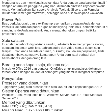
Menganalisis dan memvisualisasikan data Anda dengan cara baru dan intuitif
dengan antarmuka pengguna yang baru ditambah pintasan keyboard favorit
Anda. Memanfaatkan fitur seperti Analysis Toolpak, Slicers, dan Formula
Builder untuk menghemat waktu, sehingga Anda bisa fokus pada wawasan.
Power Point
Buat, berkolaborasi, dan efektif mempresentasikan gagasan Anda dengan
transisi slide baru dan panel tugas animasi yang lebih baik. Komentar berulir di
samping slide Anda membantu Anda menggabungkan umpan balik ke
presentasi Anda.
Satu catatan
Ini adalah notebook digital Anda sendiri, jadi Anda bisa menyimpan catatan,
gagasan, halaman web, foto, bahkan audio dan video semua dalam satu
tempat. Entah Anda berada di rumah, di kantor, atau dalam perjalanan, Anda
dapat membawa semuanya kemanapun Anda pergi saat berbagi dan
berkolaborasi dengan orang lain.
Barang anda kapan saja, dimana saja
Masuk ke Office 2016 dan gunakan OneDrive untuk mengakses dokumen
terbaru Anda dengan mudah di perangkat yang memiliki integrasi sempurna.
Persyaratan
Prosesor yang dibutuhkan
1 gigahertz (Ghz) ​​atau prosesor x86 atau x64-bit lebih cepat dengan SSE2
Sistem Operasi yang dibutuhkan
Windows 7 atau yang lebih baru, Windows Server 2008 R2, atau Windows
Server 2012
Memori yang dibutuhkan
RAM 1 GB (32 bit); RAM 2 GB (64 bit)
Ruang Hard Disk yang Dibutuhkan