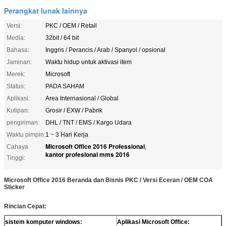
Perangkat lunak lainnya
Versi:
PKC / OEM / Retail
Media:
32bit / 64 bit
Bahasa:
Inggris / Perancis / Arab / Spanyol / opsional
Jaminan:
Waktu hidup untuk aktivasi item
Merek:
Microsoft
Status:
PADA SAHAM
Aplikasi:
Area Internasional / Global
Kutipan:
Grosir / EXW / Pabrik
pengiriman:
DHL / TNT / EMS / Kargo Udara
Waktu pimpin:
1 ~ 3 Hari Kerja
Microsoft Office 2016 Professional
Cahaya
,
kantor profesional mms 2016
Tinggi:
Microsoft Office 2016 Beranda dan Bisnis PKC / Versi Eceran / OEM COA
Sticker
Rincian Cepat:
sistem komputer windows:
Aplikasi Microsoft Office: