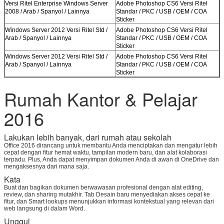
Versi Ritel Enterprise Windows Server
Adobe Photoshop CS6 Versi Ritel
2008 / Arab / Spanyol / Lainnya
Standar / PKC / USB / OEM / COA
Sticker
Windows Server 2012 Versi Ritel Std /
Adobe Photoshop CS6 Versi Ritel
Arab / Spanyol / Lainnya
Standar / PKC / USB / OEM / COA
Sticker
Windows Server 2012 Versi Ritel Std /
Adobe Photoshop CS6 Versi Ritel
Arab / Spanyol / Lainnya
Standar / PKC / USB / OEM / COA
Sticker
Rumah Kantor & Pelajar
2016
Kirimkan
Lakukan lebih banyak, dari rumah atau sekolah
Office 2016 dirancang untuk membantu Anda menciptakan dan mengatur lebih
cepat dengan fitur hemat waktu, tampilan modern baru, dan alat kolaborasi
terpadu. Plus, Anda dapat menyimpan dokumen Anda di awan di OneDrive dan
mengaksesnya dari mana saja.
Kata
Buat dan bagikan dokumen berwawasan profesional dengan alat editing,
review, dan sharing mutakhir. Tab Desain baru menyediakan akses cepat ke
fitur, dan Smart lookups menunjukkan informasi kontekstual yang relevan dari
web langsung di dalam Word.
Unggul