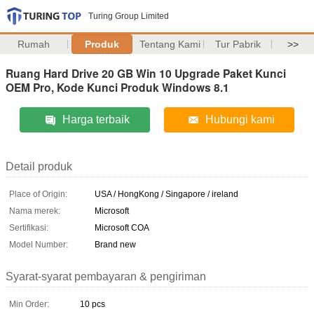
Turing Group Limited
Rumah
Produk
Tentang Kami
Tur Pabrik
>>
Ruang Hard Drive 20 GB Win 10 Upgrade Paket Kunci
OEM Pro, Kode Kunci Produk Windows 8.1
Harga terbaik
Hubungi kami
Detail produk
Place of Origin:
USA / HongKong / Singapore / ireland
Nama merek:
Microsoft
Sertifikasi:
Microsoft COA
Model Number:
Brand new
Syarat-syarat pembayaran & pengiriman
Min Order:
10 pcs