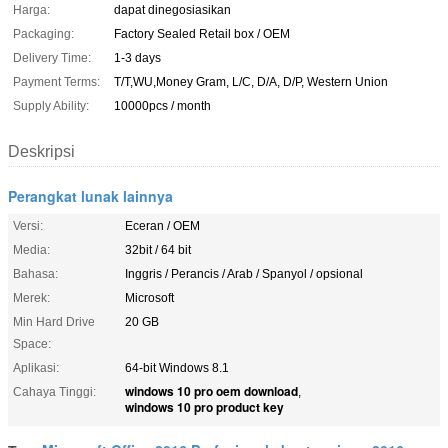
Harga:
dapat dinegosiasikan
Packaging:
Factory Sealed Retail box / OEM
Delivery Time:
1-3 days
Payment Terms:
T/T,WU,Money Gram, L/C, D/A, D/P, Western Union
Supply Ability:
10000pcs / month
Deskripsi
Perangkat lunak lainnya
Versi:
Eceran / OEM
Media:
32bit / 64 bit
Bahasa:
Inggris / Perancis / Arab / Spanyol / opsional
Merek:
Microsoft
Min Hard Drive
20 GB
Space:
Aplikasi:
64-bit Windows 8.1
windows 10 pro oem download
Cahaya Tinggi:
,
windows 10 pro product key