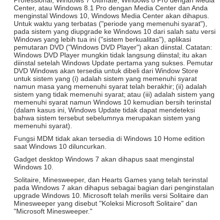
Center, atau Windows 8.1 Pro dengan Media Center dan Anda
menginstal Windows 10, Windows Media Center akan dihapus.
Untuk waktu yang terbatas ("periode yang memenuhi syarat"),
pada sistem yang diupgrade ke Windows 10 dari salah satu versi
Windows yang lebih tua ini ("sistem berkualitas"), aplikasi
pemutaran DVD ("Windows DVD Player") akan diinstal.
Catatan:
Windows DVD Player mungkin tidak langsung diinstal;
itu akan
diinstal setelah Windows Update pertama yang sukses.
Pemutar
DVD Windows akan tersedia untuk dibeli dari Window Store
untuk sistem yang (i) adalah sistem yang memenuhi syarat
namun masa yang memenuhi syarat telah berakhir;
(ii) adalah
sistem yang tidak memenuhi syarat;
atau (iii) adalah sistem yang
memenuhi syarat namun Windows 10 kemudian bersih terinstal
(dalam kasus ini, Windows Update tidak dapat mendeteksi
bahwa sistem tersebut sebelumnya merupakan sistem yang
memenuhi syarat).
Fungsi MDM tidak akan tersedia di Windows 10 Home edition
saat Windows 10 diluncurkan.
Gadget desktop Windows 7 akan dihapus saat menginstal
Windows 10.
Solitaire, Minesweeper, dan Hearts Games yang telah terinstal
pada Windows 7 akan dihapus sebagai bagian dari penginstalan
upgrade Windows 10.
Microsoft telah merilis versi Solitaire dan
Minesweeper yang disebut "Koleksi Microsoft Solitaire" dan
"Microsoft Minesweeper."