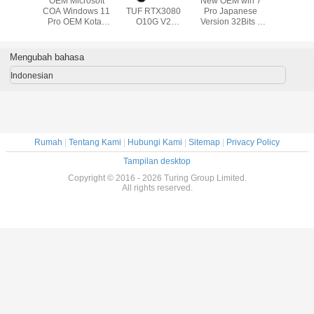
M win 7
Perangkat Lunak
Microsoft
100% Original
OEM Mic
panese
Sistem USB3.0 32
Windows 10
Online Activation
COA Wind
32Bits x
/ 64Bit Win 10 Pro
Home / Windows
microsoft windows
Pro OEM
Factory
Retail Online
10 Professional
10 pro oem sistem
Ritel 32 X
 Online
Activation versi
OEM 64 bit With
operasi menang
ation
Jepang
Online Activation
10 versi penuh
Mengubah bahasa
anty
Guarantee
Indonesian
Rumah
|
Tentang Kami
|
Hubungi Kami
|
Sitemap
|
Privacy Policy
Tampilan desktop
Copyright © 2016 - 2026 Turing Group Limited.
All rights reserved.