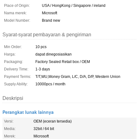
Place of Origin:
USA / HongKong / Singapore / ireland
Nama merek:
Microsoft
Model Number:
Brand new
Syarat-syarat pembayaran & pengiriman
Min Order:
10 pcs
Harga:
dapat dinegosiasikan
Packaging:
Factory Sealed Retail box / OEM
Delivery Time:
1-3 days
Payment Terms:
T/T,WU,Money Gram, L/C, D/A, D/P, Western Union
Supply Ability:
10000pcs / month
Deskripsi
Perangkat lunak lainnya
Versi:
OEM (eceran tersedia)
Media:
32bit / 64 bit
Merek:
Microsoft