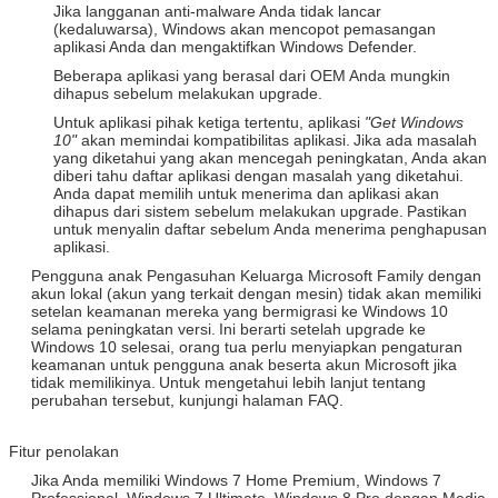
Jika langganan anti-malware Anda tidak lancar
(kedaluwarsa), Windows akan mencopot pemasangan
aplikasi Anda dan mengaktifkan Windows Defender.
Beberapa aplikasi yang berasal dari OEM Anda mungkin
dihapus sebelum melakukan upgrade.
Untuk aplikasi pihak ketiga tertentu, aplikasi
"Get Windows
10"
akan memindai kompatibilitas aplikasi.
Jika ada masalah
yang diketahui yang akan mencegah peningkatan, Anda akan
diberi tahu daftar aplikasi dengan masalah yang diketahui.
Anda dapat memilih untuk menerima dan aplikasi akan
dihapus dari sistem sebelum melakukan upgrade.
Pastikan
untuk menyalin daftar sebelum Anda menerima penghapusan
aplikasi.
Pengguna anak Pengasuhan Keluarga Microsoft Family dengan
akun lokal (akun yang terkait dengan mesin) tidak akan memiliki
setelan keamanan mereka yang bermigrasi ke Windows 10
selama peningkatan versi.
Ini berarti setelah upgrade ke
Windows 10 selesai, orang tua perlu menyiapkan pengaturan
keamanan untuk pengguna anak beserta akun Microsoft jika
tidak memilikinya.
Untuk mengetahui lebih lanjut tentang
perubahan tersebut, kunjungi halaman FAQ.
Fitur penolakan
Jika Anda memiliki Windows 7 Home Premium, Windows 7
Professional, Windows 7 Ultimate, Windows 8 Pro dengan Media