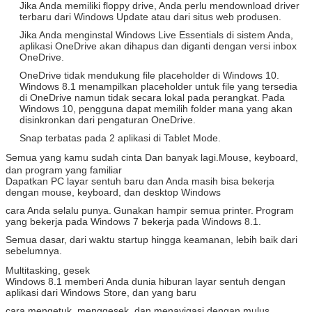
Jika Anda memiliki floppy drive, Anda perlu mendownload driver
terbaru dari Windows Update atau dari situs web produsen.
Jika Anda menginstal Windows Live Essentials di sistem Anda,
aplikasi OneDrive akan dihapus dan diganti dengan versi inbox
OneDrive.
OneDrive tidak mendukung file placeholder di Windows 10.
Windows 8.1 menampilkan placeholder untuk file yang tersedia
di OneDrive namun tidak secara lokal pada perangkat.
Pada
Windows 10, pengguna dapat memilih folder mana yang akan
disinkronkan dari pengaturan OneDrive.
Snap terbatas pada 2 aplikasi di Tablet Mode.
Semua yang kamu sudah cinta
Dan banyak lagi.Mouse, keyboard,
dan program yang familiar
Dapatkan PC layar sentuh baru dan Anda masih bisa bekerja
dengan mouse, keyboard, dan desktop Windows
cara Anda selalu punya.
Gunakan hampir semua printer.
Program
yang bekerja pada Windows 7 bekerja pada Windows 8.1.
Semua dasar, dari waktu startup hingga keamanan, lebih baik dari
sebelumnya.
Multitasking, gesek
Windows 8.1 memberi Anda dunia hiburan layar sentuh dengan
aplikasi dari Windows Store, dan yang baru
cara mengetuk, menggesek, dan menavigasi dengan mulus.