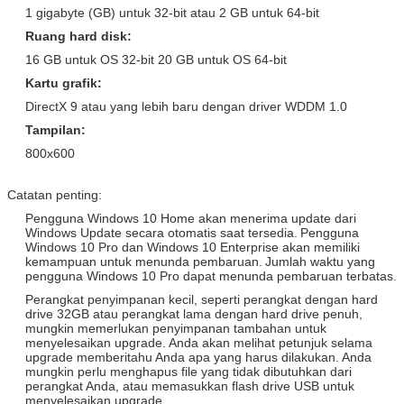
1 gigabyte (GB) untuk 32-bit atau 2 GB untuk 64-bit
Versi Ritel Enterprise Windows
Adobe Photoshop CS6 Versi
Server 2008 / Arab / Spanyol /
Ritel Standar / PKC / USB / OEM
Ruang hard disk:
Lainnya
/ COA Sticker
16 GB untuk OS 32-bit 20 GB untuk OS 64-bit
Windows Server 2012 Versi Ritel
Adobe Photoshop CS6 Versi
Kartu grafik:
Std / Arab / Spanyol / Lainnya
Ritel Standar / PKC / USB / OEM
DirectX 9 atau yang lebih baru dengan driver WDDM 1.0
/ COA Sticker
Tampilan:
Windows Server 2012 Versi Ritel
Adobe Photoshop CS6 Versi
Std / Arab / Spanyol / Lainnya
Ritel Standar / PKC / USB / OEM
800x600
/ COA Sticker
Catatan penting:
Pengguna Windows 10 Home akan menerima update dari
Windows Update secara otomatis saat tersedia.
Pengguna
Windows 10 Pro dan Windows 10 Enterprise akan memiliki
kemampuan untuk menunda pembaruan.
Jumlah waktu yang
pengguna Windows 10 Pro dapat menunda pembaruan terbatas.
Perangkat penyimpanan kecil, seperti perangkat dengan hard
drive 32GB atau perangkat lama dengan hard drive penuh,
mungkin memerlukan penyimpanan tambahan untuk
menyelesaikan upgrade.
Anda akan melihat petunjuk selama
upgrade memberitahu Anda apa yang harus dilakukan.
Anda
mungkin perlu menghapus file yang tidak dibutuhkan dari
perangkat Anda, atau memasukkan flash drive USB untuk
menyelesaikan upgrade.