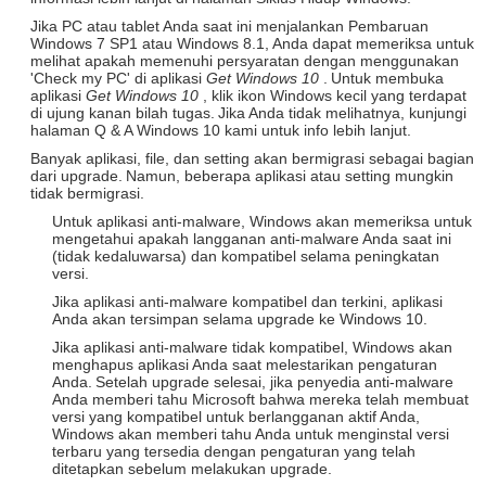
Jika PC atau tablet Anda saat ini menjalankan Pembaruan
Windows 7 SP1 atau Windows 8.1, Anda dapat memeriksa untuk
melihat apakah memenuhi persyaratan dengan menggunakan
'Check my PC' di aplikasi
Get Windows 10
.
Untuk membuka
aplikasi
Get Windows 10
, klik ikon Windows kecil yang terdapat
di ujung kanan bilah tugas.
Jika Anda tidak melihatnya, kunjungi
halaman Q & A Windows 10 kami untuk info lebih lanjut.
Banyak aplikasi, file, dan setting akan bermigrasi sebagai bagian
dari upgrade.
Namun, beberapa aplikasi atau setting mungkin
tidak bermigrasi.
Untuk aplikasi anti-malware, Windows akan memeriksa untuk
mengetahui apakah langganan anti-malware Anda saat ini
(tidak kedaluwarsa) dan kompatibel selama peningkatan
versi.
Jika aplikasi anti-malware kompatibel dan terkini, aplikasi
Anda akan tersimpan selama upgrade ke Windows 10.
Jika aplikasi anti-malware tidak kompatibel, Windows akan
menghapus aplikasi Anda saat melestarikan pengaturan
Anda.
Setelah upgrade selesai, jika penyedia anti-malware
Anda memberi tahu Microsoft bahwa mereka telah membuat
versi yang kompatibel untuk berlangganan aktif Anda,
Windows akan memberi tahu Anda untuk menginstal versi
terbaru yang tersedia dengan pengaturan yang telah
ditetapkan sebelum melakukan upgrade.