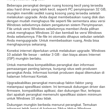
Beberapa perangkat dengan ruang kosong kecil yang tersedia
atau hard drive yang lebih kecil, seperti PC penyimpanan 32 GB,
mungkin memiliki sedikit ruang kosong yang tersedia setelah
melakukan upgrade.
Anda dapat membebaskan ruang disk dan
dengan mudah menghapus file seperti file sementara atau versi
Windows sebelumnya dalam pengaturan sistem Penyimpanan.
File untuk versi Windows sebelumnya memberi Anda pilihan
untuk menghapus Windows 10 dan kembali ke versi Windows
Anda sebelumnya.
File-file ini otomatis dihapus sebulan setelah
Anda mengupgrade.
Untuk membebaskan ruang, Anda bisa
menghapusnya sekarang.
Koneksi internet diperlukan untuk melakukan upgrade.
Windows
10 adalah file besar - sekitar 3 GB - dan biaya akses Internet
(ISP) mungkin berlaku.
Untuk memeriksa kompatibilitas perangkat dan informasi
pemasangan penting lainnya, kunjungi situs web produsen
perangkat Anda.
Informasi kontak produsen dapat ditemukan di
halaman Informasi Kontak.
Upgradeabilitas perangkat mencakup faktor-faktor yang
melampaui spesifikasi sistem.
Ini termasuk dukungan driver dan
firmware, kompatibilitas aplikasi, dan dukungan fitur, terlepas
dari apakah perangkat memenuhi spesifikasi sistem minimum
untuk Windows 10 atau tidak.
Dukungan mungkin berbeda menurut perangkat.
Temukan
informasi lebih lanjut di halaman Siklus Hidup Windows.