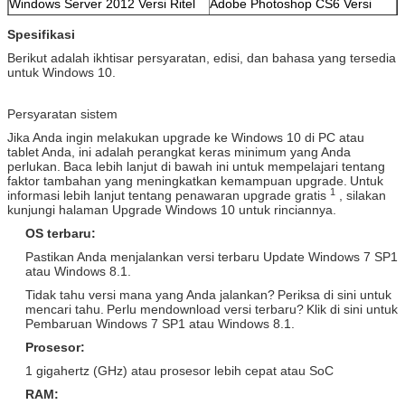
Windows Server 2012 Versi Ritel
Adobe Photoshop CS6 Versi
Std / Arab / Spanyol / Lainnya
Ritel Standar / PKC / USB / OEM
Spesifikasi
/ COA Sticker
Berikut adalah ikhtisar persyaratan, edisi, dan bahasa yang tersedia
Versi Ritel Database Windows
Versi Ekstensi Adobe Photoshop
untuk Windows 10.
Server 2012 / Arab / Spanyol /
CS6 / PKC / USB / OEM / COA
Lainnya
Sticker
Persyaratan sistem
Windows Server 2012 R2 Versi
Adobe Photoshop CC Versi Ritel
Jika Anda ingin melakukan upgrade ke Windows 10 di PC atau
OEM / Arab / Spanyol / Lainnya
/ PKC / USB / OEM / COA
tablet Anda, ini adalah perangkat keras minimum yang Anda
Sticker
perlukan.
Baca lebih lanjut di bawah ini untuk mempelajari tentang
faktor tambahan yang meningkatkan kemampuan upgrade.
Untuk
Windows Server 2008 Versi Ritel
Adobe Photoshop CS6 Versi
1
informasi lebih lanjut tentang penawaran upgrade gratis
, silakan
Std / Arab / Spanyol / Lainnya
Ritel Standar / PKC / USB / OEM
kunjungi halaman Upgrade Windows 10 untuk rinciannya.
/ COA Sticker
OS terbaru:
Versi OEM Windows Server 2008
Adobe Photoshop CS6 Versi
Pastikan Anda menjalankan versi terbaru Update Windows 7 SP1
R2 / Arab / Spanyol / Lainnya
Ritel Standar / PKC / USB / OEM
atau Windows 8.1.
/ COA Sticker
Tidak tahu versi mana yang Anda jalankan?
Periksa di sini untuk
Windows Server 2008 R2 Versi
Adobe Photoshop CS6 Versi
mencari tahu.
Perlu mendownload versi terbaru?
Klik di sini untuk
Ritel / Arab / Spanyol / Lainnya
Ritel Standar / PKC / USB / OEM
Pembaruan Windows 7 SP1 atau Windows 8.1.
/ COA Sticker
Prosesor:
Versi Ritel SQL Server 2008 R2 /
Adobe Photoshop CS6 Versi
1 gigahertz (GHz) atau prosesor lebih cepat atau SoC
Arab / Spanyol / Lainnya
Ritel Standar / PKC / USB / OEM
/ COA Sticker
RAM: