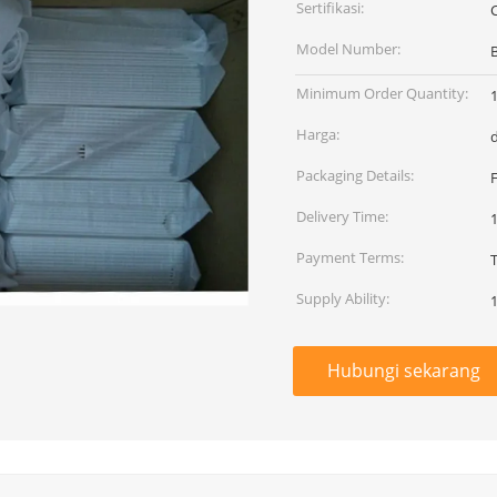
Sertifikasi:
Model Number:
Minimum Order Quantity:
Harga:
Packaging Details:
Delivery Time:
Payment Terms:
Supply Ability:
Hubungi sekarang