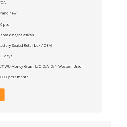
COA
Brand new
10 pcs
dapat dinegosiasikan
Factory Sealed Retail box / OEM
1-3 days
T/T,WU,Money Gram, L/C, D/A, D/P, Western Union
10000pcs / month