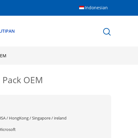
Indonesian
UTIPAN
OEM
o Pack OEM
USA / HongKong / Singapore / ireland
Microsoft