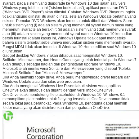
syarat"), pada sistem yang diupgrade ke Windows 10 dari salah satu versi
Windows yang lebih tua ini ("sistem berkualitas"), aplikasi pemutaran DVD
("Windows DVD Player") akan diinstal. Catatan: Windows DVD Player mungkin
tidak langsung diinstal; itu akan diinstal setelah Windows Update pertama yang
sukses. Pemutar DVD Windows akan tersedia untuk dibeli dari Window Store
untuk sistem yang (i) adalah sistem yang memenuhi syarat namun masa yang
memenuhi syarat telah berakhir; (ii) adalah sistem yang tidak memenuhi syarat;
atau (iii) adalah sistem yang memenuhi syarat namun Windows 10 kemudian
bersih terinstal (dalam kasus ini, Windows Update tidak dapat mendeteksi
bahwa sistem tersebut sebelumnya merupakan sistem yang memenuhi syarat).
Fungsi MDM tidak akan tersedia di Windows 10 Home edition saat Windows 10
diluncurkan.
Gadget desktop Windows 7 akan dihapus saat menginstal Windows 10.
Solitaire, Minesweeper, dan Hearts Games yang telah terinstal pada Windows 7
akan dihapus sebagai bagian dari penginstalan upgrade Windows 10.
Microsoft telah merilis versi Solitaire dan Minesweeper yang disebut "Koleksi
Microsoft Solitaire" dan "Microsoft Minesweeper."
Jika Anda memiliki floppy drive, Anda perlu mendownload driver terbaru dari
Windows Update atau dari situs web produsen.
Jika Anda menginstal Windows Live Essentials di sistem Anda, aplikasi
OneDrive akan dihapus dan diganti dengan versi inbox OneDrive.
OneDrive tidak mendukung file placeholder di Windows 10. Windows 8.1
menampilkan placeholder untuk file yang tersedia di OneDrive namun tidak
secara lokal pada perangkat. Pada Windows 10, pengguna dapat memilih
folder mana yang akan disinkronkan dari pengaturan OneDrive.