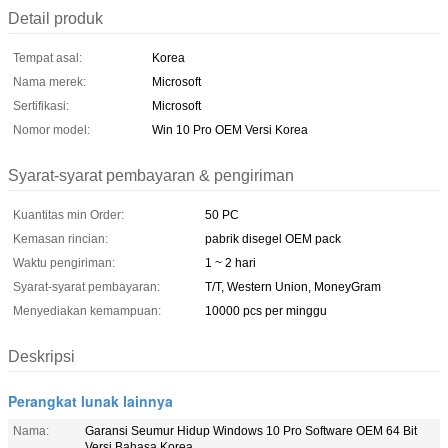
Detail produk
Tempat asal:
Korea
Nama merek:
Microsoft
Sertifikasi:
Microsoft
Nomor model:
Win 10 Pro OEM Versi Korea
Syarat-syarat pembayaran & pengiriman
Kuantitas min Order:
50 PC
Kemasan rincian:
pabrik disegel OEM pack
Waktu pengiriman:
1 ~ 2 hari
Syarat-syarat pembayaran:
T/T, Western Union, MoneyGram
Menyediakan kemampuan:
10000 pcs per minggu
Deskripsi
Perangkat lunak lainnya
Nama:
Garansi Seumur Hidup Windows 10 Pro Software OEM 64 Bit
Versi Bahasa Korea