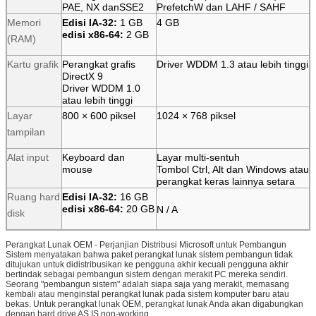
PAE, NX danSSE2
PrefetchW dan LAHF / SAHF
Memori
Edisi IA-32:
1 GB
4 GB
edisi x86-64:
2 GB
(RAM)
Kartu grafik
Perangkat grafis
Driver WDDM 1.3 atau lebih tinggi
DirectX 9
Driver WDDM 1.0
atau lebih tinggi
Layar
800 × 600 piksel
1024 × 768 piksel
tampilan
Alat input
Keyboard dan
Layar multi-sentuh
mouse
Tombol Ctrl, Alt dan Windows atau
perangkat keras lainnya setara
Ruang hard
Edisi IA-32:
16 GB
edisi x86-64:
20 GB
N / A
disk
Perangkat Lunak OEM - Perjanjian Distribusi Microsoft untuk Pembangun
Sistem menyatakan bahwa paket perangkat lunak sistem pembangun tidak
ditujukan untuk didistribusikan ke pengguna akhir kecuali pengguna akhir
bertindak sebagai pembangun sistem dengan merakit PC mereka sendiri.
Seorang "pembangun sistem" adalah siapa saja yang merakit, memasang
kembali atau menginstal perangkat lunak pada sistem komputer baru atau
bekas. Untuk perangkat lunak OEM, perangkat lunak Anda akan digabungkan
dengan hard drive AS IS non-working.