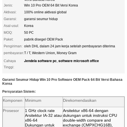
Jenis:
Win 10 Pro OEM 64 Bit Versi Korea
Aktivasi:
100% online aktivasi global
Garansi:
garansi seumur hidup
Asal-usul:
Korea
MOQ:
50 PC
Paket:
pabrik disegel OEM Pack
Pengiriman:
oleh DHL dalam 24 jam kerja setelah pembayaran diterima
pembayaran:
T / T, Western Union, Money Gram
Jendela software pc
software microsoft office
Cahaya
,
Tinggi:
Garansi Seumur Hidup Win 10 Pro Software OEM Pack 64 Bit Versi Bahasa
Korea
Persyaratan Sistem:
Komponen
Minimum
Direkomendasikan
Prosesor
1 GHz clock rate
Arsitektur x86-64 dengan
Arsitektur IA-32 atau
dukungan untuk instruksi CPU
x86-64
double-width compare and
Dukungan untuk
exchange (CMPXCHG16B),