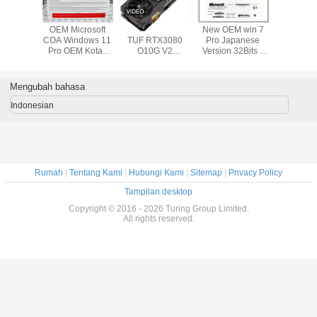
OEM Microsoft
Suitable for ASUS
New OEM win 7
Perangka
COA Windows 11
TUF RTX3080
Pro Japanese
Sistem US
Pro OEM Kotak
O10G V2
Version 32Bits x
/ 64Bit Wi
Ritel 32 X 64 Bit
GAMING LHR
64Bits Factory
Retail O
gaming agent live
Sealed Online
Activatio
broadcast
Activation
Jepa
Mengubah bahasa
Warranty
Indonesian
Rumah
|
Tentang Kami
|
Hubungi Kami
|
Sitemap
|
Privacy Policy
Tampilan desktop
Copyright © 2016 - 2026 Turing Group Limited.
All rights reserved.