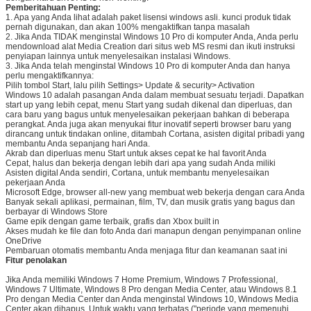
Pemberitahuan Penting:
1. Apa yang Anda lihat adalah paket lisensi windows asli. kunci produk tidak
pernah digunakan, dan akan 100% mengaktifkan tanpa masalah
2. Jika Anda TIDAK menginstal Windows 10 Pro di komputer Anda, Anda perlu
mendownload alat Media Creation dari situs web MS resmi dan ikuti instruksi
penyiapan lainnya untuk menyelesaikan instalasi Windows.
3. Jika Anda telah menginstal Windows 10 Pro di komputer Anda dan hanya
perlu mengaktifkannya:
Pilih tombol Start, lalu pilih Settings> Update & security> Activation
Windows 10 adalah pasangan Anda dalam membuat sesuatu terjadi. Dapatkan
start up yang lebih cepat, menu Start yang sudah dikenal dan diperluas, dan
cara baru yang bagus untuk menyelesaikan pekerjaan bahkan di beberapa
perangkat. Anda juga akan menyukai fitur inovatif seperti browser baru yang
dirancang untuk tindakan online, ditambah Cortana, asisten digital pribadi yang
membantu Anda sepanjang hari Anda.
Akrab dan diperluas menu Start untuk akses cepat ke hal favorit Anda
Cepat, halus dan bekerja dengan lebih dari apa yang sudah Anda miliki
Asisten digital Anda sendiri, Cortana, untuk membantu menyelesaikan
pekerjaan Anda
Microsoft Edge, browser all-new yang membuat web bekerja dengan cara Anda
Banyak sekali aplikasi, permainan, film, TV, dan musik gratis yang bagus dan
berbayar di Windows Store
Game epik dengan game terbaik, grafis dan Xbox built in
Akses mudah ke file dan foto Anda dari manapun dengan penyimpanan online
OneDrive
Pembaruan otomatis membantu Anda menjaga fitur dan keamanan saat ini
Fitur penolakan
Jika Anda memiliki Windows 7 Home Premium, Windows 7 Professional,
Windows 7 Ultimate, Windows 8 Pro dengan Media Center, atau Windows 8.1
Pro dengan Media Center dan Anda menginstal Windows 10, Windows Media
Center akan dihapus. Untuk waktu yang terbatas ("periode yang memenuhi