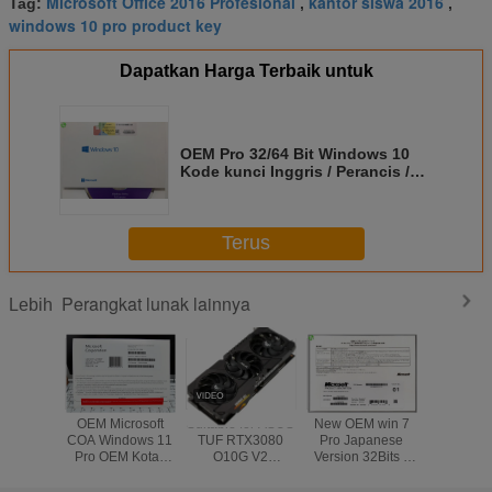
Microsoft Office 2016 Profesional
kantor siswa 2016
Tag:
,
,
windows 10 pro product key
Dapatkan Harga Terbaik untuk
OEM Pro 32/64 Bit Windows 10
Kode kunci Inggris / Perancis /
Italia Versi / Polandia
Terus
Perangkat lunak lainnya
Lebih
OEM Microsoft
Suitable for ASUS
New OEM win 7
Perangka
COA Windows 11
TUF RTX3080
Pro Japanese
Sistem US
Pro OEM Kotak
O10G V2
Version 32Bits x
/ 64Bit Wi
Ritel 32 X 64 Bit
GAMING LHR
64Bits Factory
Retail O
gaming agent live
Sealed Online
Activatio