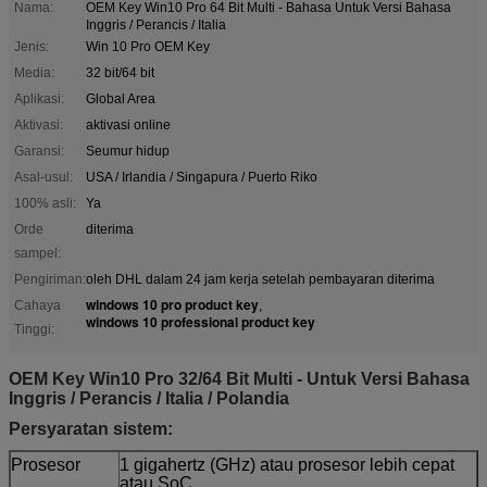
Nama:
OEM Key Win10 Pro 64 Bit Multi - Bahasa Untuk Versi Bahasa
Inggris / Perancis / Italia
Jenis:
Win 10 Pro OEM Key
Media:
32 bit/64 bit
Aplikasi:
Global Area
Aktivasi:
aktivasi online
Garansi:
Seumur hidup
Asal-usul:
USA / Irlandia / Singapura / Puerto Riko
100% asli:
Ya
Orde
diterima
sampel:
Pengiriman:
oleh DHL dalam 24 jam kerja setelah pembayaran diterima
windows 10 pro product key
Cahaya
,
windows 10 professional product key
Tinggi:
OEM Key Win10 Pro 32/64 Bit Multi - Untuk Versi Bahasa
Inggris / Perancis / Italia / Polandia
Persyaratan sistem:
Prosesor
1 gigahertz (GHz) atau prosesor lebih cepat
atau SoC