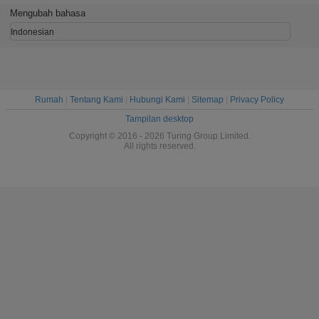
broadcast
Activation
Jepa
Mengubah bahasa
Warranty
Indonesian
Rumah
|
Tentang Kami
|
Hubungi Kami
|
Sitemap
|
Privacy Policy
Tampilan desktop
Copyright © 2016 - 2026 Turing Group Limited.
All rights reserved.