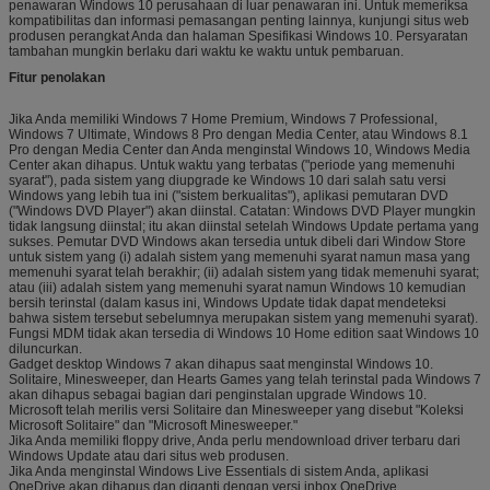
penawaran Windows 10 perusahaan di luar penawaran ini. Untuk memeriksa
kompatibilitas dan informasi pemasangan penting lainnya, kunjungi situs web
produsen perangkat Anda dan halaman Spesifikasi Windows 10. Persyaratan
tambahan mungkin berlaku dari waktu ke waktu untuk pembaruan.
Fitur penolakan
Jika Anda memiliki Windows 7 Home Premium, Windows 7 Professional,
Windows 7 Ultimate, Windows 8 Pro dengan Media Center, atau Windows 8.1
Pro dengan Media Center dan Anda menginstal Windows 10, Windows Media
Center akan dihapus. Untuk waktu yang terbatas ("periode yang memenuhi
syarat"), pada sistem yang diupgrade ke Windows 10 dari salah satu versi
Windows yang lebih tua ini ("sistem berkualitas"), aplikasi pemutaran DVD
("Windows DVD Player") akan diinstal. Catatan: Windows DVD Player mungkin
tidak langsung diinstal; itu akan diinstal setelah Windows Update pertama yang
sukses. Pemutar DVD Windows akan tersedia untuk dibeli dari Window Store
untuk sistem yang (i) adalah sistem yang memenuhi syarat namun masa yang
memenuhi syarat telah berakhir; (ii) adalah sistem yang tidak memenuhi syarat;
atau (iii) adalah sistem yang memenuhi syarat namun Windows 10 kemudian
bersih terinstal (dalam kasus ini, Windows Update tidak dapat mendeteksi
bahwa sistem tersebut sebelumnya merupakan sistem yang memenuhi syarat).
Fungsi MDM tidak akan tersedia di Windows 10 Home edition saat Windows 10
diluncurkan.
Gadget desktop Windows 7 akan dihapus saat menginstal Windows 10.
Solitaire, Minesweeper, dan Hearts Games yang telah terinstal pada Windows 7
akan dihapus sebagai bagian dari penginstalan upgrade Windows 10.
Microsoft telah merilis versi Solitaire dan Minesweeper yang disebut "Koleksi
Microsoft Solitaire" dan "Microsoft Minesweeper."
Jika Anda memiliki floppy drive, Anda perlu mendownload driver terbaru dari
Windows Update atau dari situs web produsen.
Jika Anda menginstal Windows Live Essentials di sistem Anda, aplikasi
OneDrive akan dihapus dan diganti dengan versi inbox OneDrive.