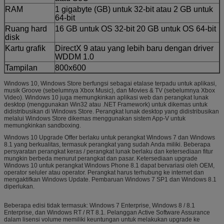
RAM
1 gigabyte (GB) untuk 32-bit atau 2 GB untuk
64-bit
Ruang hard
16 GB untuk OS 32-bit 20 GB untuk OS 64-bit
disk
Kartu grafik
DirectX 9 atau yang lebih baru dengan driver
WDDM 1.0
Tampilan
800x600
Windows 10, Windows Store berfungsi sebagai etalase terpadu untuk aplikasi,
musik Groove (sebelumnya Xbox Music), dan Movies & TV (sebelumnya Xbox
Video). Windows 10 juga memungkinkan aplikasi web dan perangkat lunak
desktop (menggunakan Win32 atau .NET Framework) untuk dikemas untuk
didistribusikan di Windows Store. Perangkat lunak desktop yang didistribusikan
melalui Windows Store dikemas menggunakan sistem App-V untuk
memungkinkan sandboxing.
Windows 10 Upgrade Offer berlaku untuk perangkat Windows 7 dan Windows
8.1 yang berkualitas, termasuk perangkat yang sudah Anda miliki. Beberapa
persyaratan perangkat keras / perangkat lunak berlaku dan ketersediaan fitur
mungkin berbeda menurut perangkat dan pasar. Ketersediaan upgrade
Windows 10 untuk perangkat Windows Phone 8.1 dapat bervariasi oleh OEM,
operator seluler atau operator. Perangkat harus terhubung ke internet dan
mengaktifkan Windows Update. Pembaruan Windows 7 SP1 dan Windows 8.1
diperlukan.
Beberapa edisi tidak termasuk: Windows 7 Enterprise, Windows 8 / 8.1
Enterprise, dan Windows RT / RT 8.1. Pelanggan Active Software Assurance
dalam lisensi volume memiliki keuntungan untuk melakukan upgrade ke