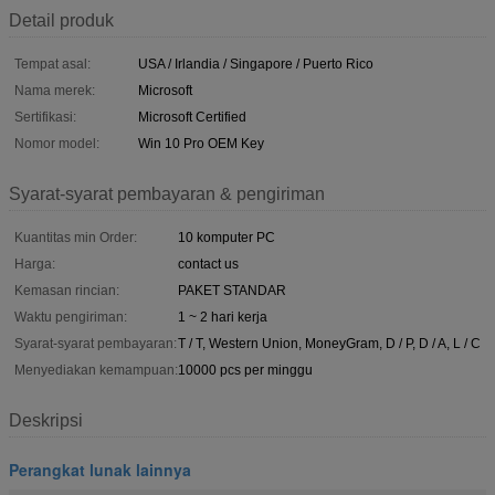
Detail produk
Tempat asal:
USA / Irlandia / Singapore / Puerto Rico
Nama merek:
Microsoft
Sertifikasi:
Microsoft Certified
Nomor model:
Win 10 Pro OEM Key
Syarat-syarat pembayaran & pengiriman
Kuantitas min Order:
10 komputer PC
Harga:
contact us
Kemasan rincian:
PAKET STANDAR
Waktu pengiriman:
1 ~ 2 hari kerja
Syarat-syarat pembayaran:
T / T, Western Union, MoneyGram, D / P, D / A, L / C
Menyediakan kemampuan:
10000 pcs per minggu
Deskripsi
Perangkat lunak lainnya