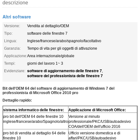
descrizione
Altri software
Versione:
Vendita al dettaglio/OEM
Tipo:
software delle finestre 7
Lingua:
Inglese/francese/arabo/spagnolo/facoltativo
Garanzia:
Tempo di vita per gli oggetti di attivazione
Applicazione:
Area internazionale/globale
Tempi:
giorni del lavoro 1~ 3
software di aggiornamento delle finestre 7
Evidenziare:
,
software del professionista delle finestre 7
Bit dell'OEM 64 del software di aggiornamento di Windows 7 del
professionista di Microsoft Office 2010 pro
Dettaglio rapido:
sistema informatico delle finestre:
Applicazione di Microsoft Office:
pro bit dell'OEM 64 delle finestre 10
Versione al minuto
inglese/francese/arabo/Spagnolo/altro
professionale/PKC/USB/autoadesivo
COA/dell'OEM dell'ufficio 2016
pro bit di vendita al dettaglio 64 delle
Ufficio versione domestica e di
finestre 10
affari/PKC/USB/autoadesivo