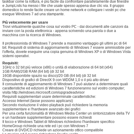
taskbar come la rottura, è più facile da confrontare parallelamente due finestre
e JumpLists ha messo i file che usate spesso appena due clic via. Il gruppo
Invia
domestico lo rende facile creare un home network e collegare i vostri pc che
esegue Windows 7 ad una stampante.
Più velocemente per usare
Trovi virtualmente qualche cosa sul vostro PC - dai documenti alle canzoni da
inviare con la posta elettronica - appena scrivendo una parola o due a
macchina con la ricerca di Windows.
Il professionista di Windows 7 prende a massimo vantaggio gli ultimi pc di 64
bit. Requisiti di sistema di aggiornamento di Windows 7 essere ammissibile per
l'offerta, dovete eseguire una copia genuina di Windows XP o di Windows Vista
sistemi operativi.
Requisiti:
1GHz o 32 bit più veloce (x86) o unità di elaborazione di 64 bit (x64)
1GB RAM)/2GB RAM (64 bit) (di 32 bit
16GB disponibile spazio su disco)/20 GB (64 bit) (di 32 bit
Dispositivo di grafici di DirectX 9 con WDDM 1,0 o il più alto driver
Il consulente di aggiornamento di Windows 7 può aiutarvi a determinare quali
caratteristiche ed edizioni di Windows 7 funzioneranno sul vostro computer;
visita http://windows.microsoft.com/upgradeadvisor
Requisiti supplementari usare determinate caratteristiche:
Accesso Internet (tasse possono applicarsi)
Secondo risoluzione il video playback può richiedere la memoria
supplementare e l'hardware avanzato dei grafici
Per una certa funzionalità di Windows Media Center un sintonizzatore della TV
e un hardware supplementare possono essere richiesti
Il tocco e Windows Tablet di Windows richiedono l'hardware specifico
HomeGroup richiede una rete ed i pc con Windows 7
Creare di DVD/CD richiede un azionamento ottico compatibile