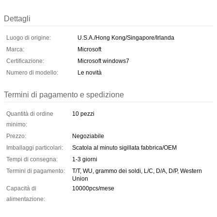
Dettagli
Luogo di origine:
U.S.A./Hong Kong/Singapore/Irlanda
Marca:
Microsoft
Certificazione:
Microsoft windows7
Numero di modello:
Le novità
Termini di pagamento e spedizione
Quantità di ordine
10 pezzi
minimo:
Prezzo:
Negoziabile
Imballaggi particolari:
Scatola al minuto sigillata fabbrica/OEM
Tempi di consegna:
1-3 giorni
Termini di pagamento:
T/T, WU, grammo dei soldi, L/C, D/A, D/P, Western
Union
Capacità di
10000pcs/mese
alimentazione: