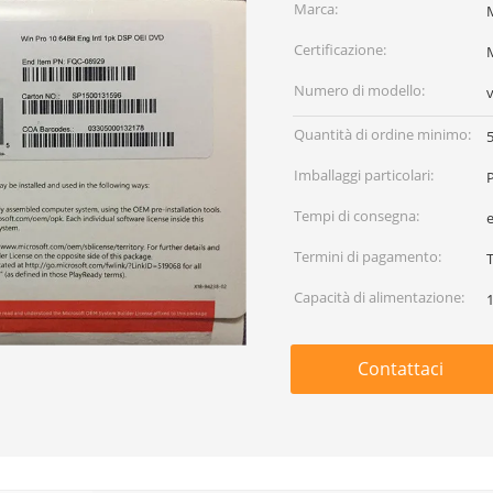
Marca:
Certificazione:
M
Numero di modello:
v
Quantità di ordine minimo:
Imballaggi particolari:
Tempi di consegna:
Termini di pagamento:
Capacità di alimentazione:
Contattaci