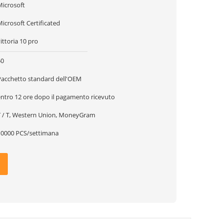
Microsoft
icrosoft Certificated
ittoria 10 pro
50
Pacchetto standard dell'OEM
entro 12 ore dopo il pagamento ricevuto
T / T, Western Union, MoneyGram
10000 PCS/settimana