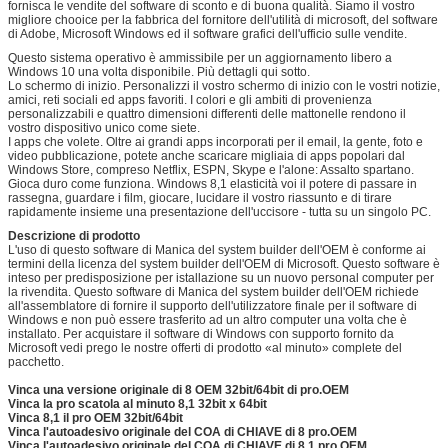
fornisca le vendite del software di sconto e di buona qualità. Siamo il vostro
migliore chooice per la fabbrica del fornitore dell'utilità di microsoft, del software
di Adobe, Microsoft Windows ed il software grafici dell'ufficio sulle vendite.
Questo sistema operativo è ammissibile per un aggiornamento libero a
Windows 10 una volta disponibile. Più dettagli qui sotto.
Lo schermo di inizio. Personalizzi il vostro schermo di inizio con le vostri notizie,
amici, reti sociali ed apps favoriti. I colori e gli ambiti di provenienza
personalizzabili e quattro dimensioni differenti delle mattonelle rendono il
vostro dispositivo unico come siete.
I apps che volete. Oltre ai grandi apps incorporati per il email, la gente, foto e
video pubblicazione, potete anche scaricare migliaia di apps popolari dal
Windows Store, compreso Netflix, ESPN, Skype e l'alone: Assalto spartano.
Gioca duro come funziona. Windows 8,1 elasticità voi il potere di passare in
rassegna, guardare i film, giocare, lucidare il vostro riassunto e di tirare
rapidamente insieme una presentazione dell'uccisore - tutta su un singolo PC.
Descrizione di prodotto
L'uso di questo software di Manica del system builder dell'OEM è conforme ai
termini della licenza del system builder dell'OEM di Microsoft. Questo software è
inteso per predisposizione per istallazione su un nuovo personal computer per
la rivendita. Questo software di Manica del system builder dell'OEM richiede
all'assemblatore di fornire il supporto dell'utilizzatore finale per il software di
Windows e non può essere trasferito ad un altro computer una volta che è
installato. Per acquistare il software di Windows con supporto fornito da
Microsoft vedi prego le nostre offerti di prodotto «al minuto» complete del
pacchetto.
Vinca una versione originale di 8 OEM 32bit/64bit di pro.OEM
Vinca la pro scatola al minuto 8,1 32bit x 64bit
Vinca 8,1 il pro OEM 32bit/64bit
Vinca l'autoadesivo originale del COA di CHIAVE di 8 pro.OEM
Vinca l'autoadesivo originale del COA di CHIAVE di 8,1 pro.OEM