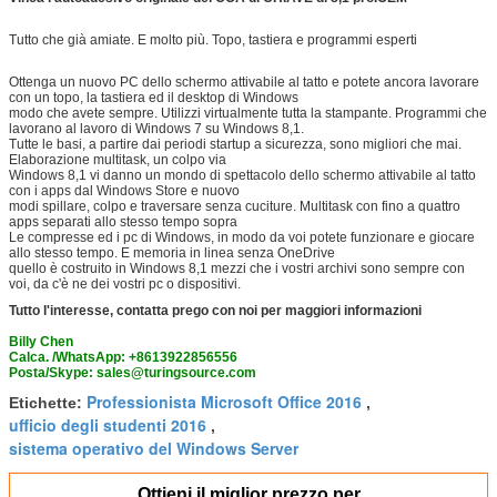
Tutto che già amiate. E molto più. Topo, tastiera e programmi esperti
Ottenga un nuovo PC dello schermo attivabile al tatto e potete ancora lavorare
con un topo, la tastiera ed il desktop di Windows
modo che avete sempre. Utilizzi virtualmente tutta la stampante. Programmi che
lavorano al lavoro di Windows 7 su Windows 8,1.
Tutte le basi, a partire dai periodi startup a sicurezza, sono migliori che mai.
Elaborazione multitask, un colpo via
Windows 8,1 vi danno un mondo di spettacolo dello schermo attivabile al tatto
con i apps dal Windows Store e nuovo
modi spillare, colpo e traversare senza cuciture. Multitask con fino a quattro
apps separati allo stesso tempo sopra
Le compresse ed i pc di Windows, in modo da voi potete funzionare e giocare
allo stesso tempo. E memoria in linea senza OneDrive
quello è costruito in Windows 8,1 mezzi che i vostri archivi sono sempre con
voi, da c'è ne dei vostri pc o dispositivi.
Tutto l'interesse, contatta prego con noi per maggiori informazioni
Billy Chen
Calca. /WhatsApp: +8613922856556
Posta/Skype: sales@turingsource.com
Professionista Microsoft Office 2016
Etichette:
,
ufficio degli studenti 2016
,
sistema operativo del Windows Server
Ottieni il miglior prezzo per