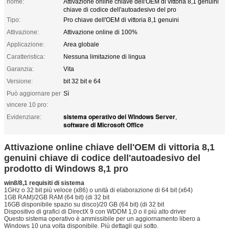
nome:
Attivazione online chiave dell'OEM di vittoria 8,1 genuini
chiave di codice dell'autoadesivo del pro
Tipo:
Pro chiave dell'OEM di vittoria 8,1 genuini
Attivazione:
Attivazione online di 100%
Applicazione:
Area globale
Caratteristica:
Nessuna limitazione di lingua
Garanzia:
Vita
Versione:
bit 32 bit e 64
Può aggiornare per
Sì
vincere 10 pro:
sistema operativo del Windows Server
Evidenziare:
,
software di Microsoft Office
Attivazione online chiave dell'OEM di vittoria 8,1
genuini chiave di codice dell'autoadesivo del
prodotto di Windows 8,1 pro
win8/8,1 requisiti di sistema
1GHz o 32 bit più veloce (x86) o unità di elaborazione di 64 bit (x64)
1GB RAM)/2GB RAM (64 bit) (di 32 bit
16GB disponibile spazio su disco)/20 GB (64 bit) (di 32 bit
Dispositivo di grafici di DirectX 9 con WDDM 1,0 o il più alto driver
Questo sistema operativo è ammissibile per un aggiornamento libero a
Windows 10 una volta disponibile. Più dettagli qui sotto.