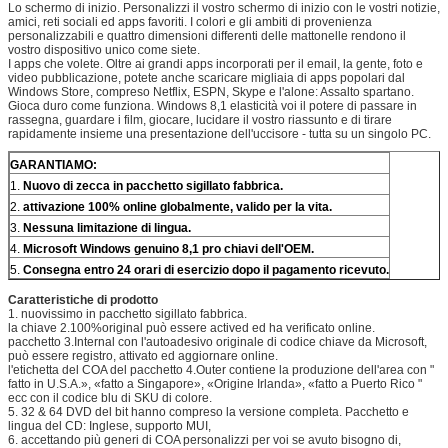
Lo schermo di inizio. Personalizzi il vostro schermo di inizio con le vostri notizie,
amici, reti sociali ed apps favoriti. I colori e gli ambiti di provenienza
personalizzabili e quattro dimensioni differenti delle mattonelle rendono il
vostro dispositivo unico come siete.
I apps che volete. Oltre ai grandi apps incorporati per il email, la gente, foto e
video pubblicazione, potete anche scaricare migliaia di apps popolari dal
Windows Store, compreso Netflix, ESPN, Skype e l'alone: Assalto spartano.
Gioca duro come funziona. Windows 8,1 elasticità voi il potere di passare in
rassegna, guardare i film, giocare, lucidare il vostro riassunto e di tirare
rapidamente insieme una presentazione dell'uccisore - tutta su un singolo PC.
GARANTIAMO:
1.
Nuovo di zecca in pacchetto sigillato fabbrica.
2.
attivazione 100% online globalmente, valido per la vita.
3.
Nessuna limitazione di lingua.
4.
Microsoft Windows genuino 8,1 pro chiavi dell'OEM.
5.
Consegna entro 24 orari di esercizio dopo il pagamento ricevuto.
Caratteristiche di prodotto
1. nuovissimo in pacchetto sigillato fabbrica.
la chiave 2.100%original può essere actived ed ha verificato online.
pacchetto 3.Internal con l'autoadesivo originale di codice chiave da Microsoft,
può essere registro, attivato ed aggiornare online.
l'etichetta del COA del pacchetto 4.Outer contiene la produzione dell'area con "
fatto in U.S.A.», «fatto a Singapore», «Origine Irlanda», «fatto a Puerto Rico "
ecc con il codice blu di SKU di colore.
5. 32 & 64 DVD del bit hanno compreso la versione completa. Pacchetto e
lingua del CD: Inglese, supporto MUI,
6. accettando più generi di COA personalizzi per voi se avuto bisogno di,