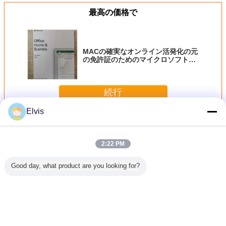
最高の価格で
MACの確実なオンライン活発化の元
の免許証のためのマイクロソフト・
オフィスHome&Business 2019年
続行
Elvis
Microsoft Office プロダクト キー
多く
2:22 PM
Good day, what product are you looking for?
1 Mac PKCのため
Windowsマイクロ
MSオフィス2019
Window
のMacのオフィス
ソフト・オフィス
の家およびMSの
許証のオ
の家及びビジネス
の家および学生
記述の小売り箱を
活発化の
2016年は箱版
2019の鍵カードの
結合する学生プロ
のための
Onineの活発化の
全体的な使用オン
ダクト キーHS
MSオフ
寿命の使用を小売
ライン活発化
および学生
言語を変えて下さい
りします