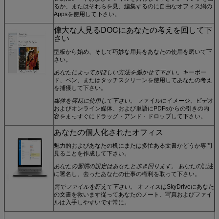
るか、またはそれらを見、編集するのに自由なオフィス網の
Appsを使用して下さい。
偉大な人見るDOCにあなたの考えを回して下
さい
型板から始め、そして巧妙な用具をあなたの使用を磨いて下
さい。
あなたによってがほしい方法を働かせて下さい
。キーボー
ド、ペン、またはタッチスクリーンを使用してあなたの考え
を捕獲して下さい。
媒体を容易に使用して下さい。
ファイルにイメージ、ビデオ
およびオンライン媒体、および単語にPDFsからの引きの内
容をまっすぐにドラッグ・アンド・ドロップして下さい。
あなたの個人化されたオフィス
魅力的およびあなたの机にまたは多忙ある文書かどうか専門
見ることを作成して下さい。
あなたの習慣の設定はあなたと歩き回ります。
あなたの記述
に署名し、去ったあなたの仕事の権利を取って下さい。
雲でファイルを貯えて下さい。
オフィスはSkyDriveにあなた
の文書を救います従ってあなたのノート、写真およびファイ
ルは入手しやすいです常に。