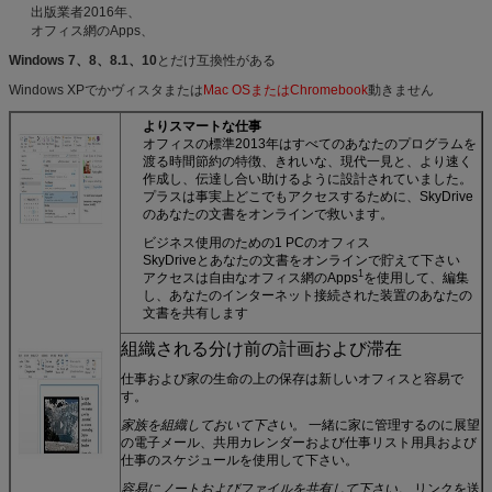
出版業者2016年、
オフィス網のApps、
Windows 7、8、8.1、10
とだけ互換性がある
Windows XPでかヴィスタまたは
Mac OSまたはChromebook
動きません
よりスマートな仕事
オフィスの標準2013年はすべてのあなたのプログラムを
渡る時間節約の特徴、きれいな、現代一見と、より速く
作成し、伝達し合い助けるように設計されていました。
プラスは事実上どこでもアクセスするために、SkyDrive
のあなたの文書をオンラインで救います。
ビジネス使用のための1 PCのオフィス
SkyDriveとあなたの文書をオンラインで貯えて下さい
1
アクセスは自由なオフィス網のApps
を使用して、編集
し、あなたのインターネット接続された装置のあなたの
文書を共有します
組織される分け前の計画および滞在
仕事および家の生命の上の保存は新しいオフィスと容易で
す。
家族を組織しておいて下さい。
一緒に家に管理するのに展望
の電子メール、共用カレンダーおよび仕事リスト用具および
仕事のスケジュールを使用して下さい。
容易にノートおよびファイルを共有して下さい。
リンクを送