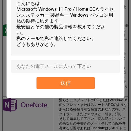
型板とのあなたの様式そしてプロ精神を、
と節約します時間を示して下さい。40以上
の部門の単語の型板を拾い読みして下さ
い。
Excel 2013では各ワークブックにそれを2冊
のワークブックですぐに動作することもっ
と簡単にする自身の窓があります。それは
また2つのモニターに取り組んでいるとき生
活をもっと楽にしてくれます
数学の複数の新しい機能をおよび三角法、
設計統計的、日時の、調べおよび参照、論
理的な、およびテキスト機能部門見つけま
す
新しい推薦された図表は挿入物タブであな
たのデータのために右であるいろいろな図
表から選ぶことを許可しますボタンがかか
ります。関連のタイプの分散のような図表
送信
およびバブル・チャートは1本の傘以下あり
ます
滑らかにタブレットのPCまたはWindows 8
のタブレットまたはスレートのPCのような
あらゆる接触可能な装置のあなたの指、ス
タイラス、またはマウスと、引き、消し、
そして編集して下さい。読み易さについて
のあなたの手書きのノートそして心配を共
有する必要があればOneNoteはテキストに