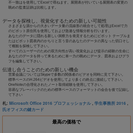
不一致はを使用してExcelで尋ねます。展開表が付いている展開表の変更の
眺めの監査証跡は比較します。
データを探検し、視覚化するための新しい可能性
さまざまな源からの大きいデータ量の流線形の統合そして処理はExcelで力
のピボット原住民を使用しておよび急速な情報分析を行います。
あなたのデータに隠れる新しい洞察力を発見するためにピボット テーブルま
たはピボット図表内のかちりと言う音のあなたのデータの異なった切口そし
て概観を探検して下さい。
すべてのユーザーのための双方向性が高い視覚化および提示の経験の生命に
あなたのデータを持って来るために単一力の眺めにデータ、図表およびグラ
フを編集して下さい。
伝達し合うことのための新しい機会
営業会議についてはSkypeで多数の関係者のビデオを同時に見て下さい。
標準ベースのH.264ビデオを使用してより多くの終点に接続して下さい。
OneNoteの合理化されたノート取得経験を使用して下さい。
容易なプレーバックのための標準ベースのフォーマットの会合を後で記録し
て下さい
Microsoft Office 2016 プロフェッショナル
学生事務所 2016
札:
,
,
氏オフィスの鍵カード
最高の価格で