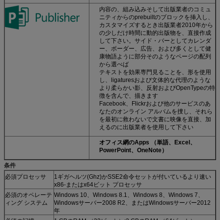
内容の、組み込みそして出版業者のコミュ
ニティからのprebuiltのブロックを挿入し、
カスタマイズするとき出版業者2010年から
の少しだけ時間に動的出版物を、直接作成
して下さい。サイド・バーとしてカレンダ
ー、ボーダー、広告、および多くとして健
康物語ように部分そのようなページの配列
から選べば
テキストを効果専門見ることを、形を使用
し、ligaturesおよび文体的な代理のような
より柔らかい影、反射およびOpenTypeの特
徴を含んで、描きます
Facebook、Flickrおよび他のサービスのあ
なたのオンライン アルバムを捜し、それら
を最初に救わないで文書に映像を直接、加
えるのに出版業者を使用して下さい
オフィス網のApps （単語、Excel、
PowerPoint、OneNote）
条件
必須プロセッサ
1ギガヘルツ(Ghz)かSSE2命令セットが付いているより速い
x86-またはx64ビット プロセッサ
必須のオペレーテ
Windows 10、Windows 8.1、Windows 8、Windows 7、
ィング システム
Windowsサーバー2008 R2、またはWindowsサーバー2012
年