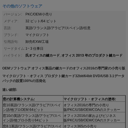
その他のソフトウェア
バージョン:
PKC/OEM/小売り
メディア:
32 ビット/64 ビット
言語:
英語/フランス語/アラビア/スペイン語/任意
ブランド:
マイクロソフト
引用語句:
卸売/EXW/工場
リードタイム:
1~ 3 仕事日
氏オフィスの鍵カード
オフィス 2013 年のプロダクト鍵カード
ハイライト:
,
OEMソフトウェア オフィス製品の鍵カードのオフィス2016の専門家の小売り版
マイクロソフト・オフィス プロダクト鍵カード32bit/64bit DVD/USB 3.1データ
パックの設置100%の活発化
速い細部:
窓の計算機システム:
マイクロソフト・オフィスの塗布:
窓10英語/フランス語/アラビア/スペイ
オフィス2016の専門の小売り
ン語/他プロOEM 64ビット
版/PKC/USB/OEM/COAのステッカー
窓10の英語/フランス語/アラビア/スペ
オフィス2016の家およびビジネス
イン語/他プロ小売り64ビット
版/PKC/USB/OEM/COAのステッカー
窓8.1英語/フランス語/アラビア/スペイ
オフィス365の小売り