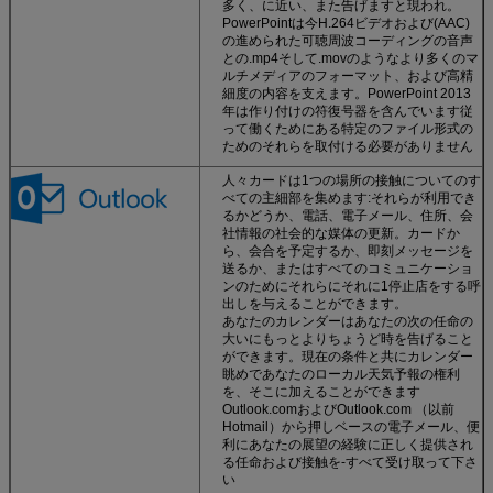
多く、に近い、また告げますと現われ。
PowerPointは今H.264ビデオおよび(AAC)
の進められた可聴周波コーディングの音声
との.mp4そして.movのようなより多くのマ
ルチメディアのフォーマット、および高精
細度の内容を支えます。PowerPoint 2013
年は作り付けの符復号器を含んでいます従
って働くためにある特定のファイル形式の
ためのそれらを取付ける必要がありません
人々カードは1つの場所の接触についてのす
べての主細部を集めます:それらが利用でき
るかどうか、電話、電子メール、住所、会
社情報の社会的な媒体の更新。カードか
ら、会合を予定するか、即刻メッセージを
送るか、またはすべてのコミュニケーショ
ンのためにそれらにそれに1停止店をする呼
出しを与えることができます。
あなたのカレンダーはあなたの次の任命の
大いにもっとよりちょうど時を告げること
ができます。現在の条件と共にカレンダー
眺めであなたのローカル天気予報の権利
を、そこに加えることができます
Outlook.comおよびOutlook.com （以前
Hotmail）から押しベースの電子メール、便
利にあなたの展望の経験に正しく提供され
る任命および接触を-すべて受け取って下さ
い