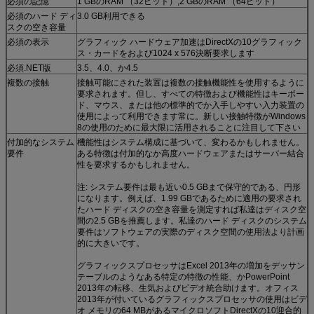
必須の記憶
1 GBのRAM （32ビット）;2 GBのRAM （64ビット）
必須のハード ディ
3.0 GB利用できる
スクの空き容量
必須の表示
グラフィック ハードウェア加速はDirectXの10グラフィック
ス・カードをおよび1024 x 576決断要求します
必須.NET版
3.5、4.0、か4.5
複数の接触
接触可能にされた装置は複数の接触機能性を使用するように
要求されます。但し、すべての特徴および機能性はキーボー
ド、マウス、または他の標準的でか入手しやすい入力装置の
使用によって利用できます常に。新しい接触特徴がWindows
8の使用のために最大限に活用されることに注目して下さい
付加的なシステム
機能性はシステム構成に基づいて、変わるかもしれません。
要件
ある特徴は付加的なか高度ハードウェアまたはサーバー結合
性を要求するかもしれません。
注: システム要件は最も近い0.5 GBまで保守的である、円形
になります。例えば、1.99 GBであるために適用の要求され
たハード ディスクの空き容量を測定すれば私達はディスク空
間の2.5 GBを推薦します。私達のハード ディスクのシステム
要件はソフトウェアの実際のディスク空間の使用法より計画
的に大きいです。
グラフィックスプロセッサはExcel 2013年の増加をデッサン
テーブルのようなある特定の特徴の性能、かPowerPoint
2013年の転移、生気およびビデオ統合助けます。オフィス
2013年が付いているグラフィックスプロセッサの使用はビデ
オ メモリの64 MBがあるマイクロソフトDirectXの10迎合的