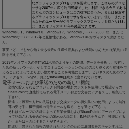
なグラフィックスプロセッサを要求します。これらのプロセ
ッサは2007年に広く利用可能でした。利用できる今日である
ほとんどのコンピュータはこの標準に合うか、または超過す
るグラフィックスプロセッサを含んでいます。但し、または
あなたのユーザーがグラフィックスプロセッサを持たなけれ
ば、まだオフィス2013年を経営できます。
Windows 8.1、Windows 8、Windows 7、Windowsサーバー2008 R2、または
Windowsサーバー2012年と互換性がある。Windows XPかヴィスタで動きませ
ん。
事実上どこでもから働く最も最近の生産性用具および機能のあなたの従業員に権
限を与えて下さい。
2013年とオフィスの専門家は承諾のより多くの制御、データを分析し、共有し
ための新しいツール、そしてコミュニケーションのためのより多くの可能性を与
えることによってよりよい協力することを可能にします。ビジネスのためのプラ
ス、アクセス、Skype、およびInfoPathは続きに含まれています。
電子メールおよび承諾のための新しい機能
交換で貯えられるプロジェクト関連の場所のポストを使用して展望からの
SharePointで直接貯えられる電子メールおよび文書にアクセスし、編集して
下さい。
間違って展望の方針の先端および交換データの損失防止の使用によって無許
可の受け手に機密情報の電子メールを送ることを避けて下さい。
それはグループの方針によって営業会議およびSharePointにアーカイブによ
って記録される会合のためのSkypeの録音を、IM会話を含んで、可能にする
か、または不具にすることができます。
間違い、隠された情報の壊されたリンクのために展開表をスキャンすれば、