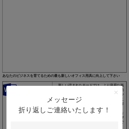
あなたのビジネスを育てるための最も新しいオフィス用具に向上して下さい
新しい読まれたモードでは、より容易な画
面上の読書のためのコラムで退潮を自動的
にショートメッセージを送って下さい。少
メッセージ
数のメニューはあなたの読書に価値を加え
る用具と一緒にだけ伴われるあなたの内容
折り返しご連絡いたします！
のより高い焦点を意味します。
単語でそれを作成したように単語のPDFを
開け、内容を、パラグラフ、リストおよび
テーブルのような編集することを楽しんで
下さい