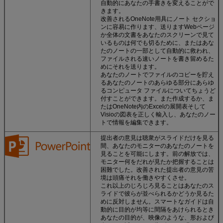
自動的にあなたの手書きを変えることがで
きます。
改善されるOneNote用具にノート セクショ
ンに容易に作ります、送りますWebページ
か全体の文書をあなたのスクリーンで見て
いるものは何でも切るために、またはあな
たのノートの一部として自動的に救われ、
ファイルされる速いノートを書き留めるた
めにそれを送ります。
あなたのノートでファイルのコピーを貯え
るあなたのノートのあらゆる部分にあらゆ
るコンピュータ ファイルについてちょうど
付すことができます。また作成するか、ま
たはOneNote内のExcelの展開表そして
Visioの図表を正しく輸入し、あなたのノー
トで情報を編集できます。
提出者の意見は聴衆がスライドだけを見る
間、あなたのモニターのあなたのノートを
見ることを可能にします。前の解放では、
モニター何をだれが見たか把握することは
困難でした。改善された提出者の意見の苦
境は頭痛それを働きやすくさせ。
これ以上のじろじろ見ることはあなたのス
ライドで彼らが並べられるかどうか見るた
めに反対しません。スマートなガイドは自
動的に目的が均等に間隔をあけられるとき
あなたの目的が、映像のような、形および