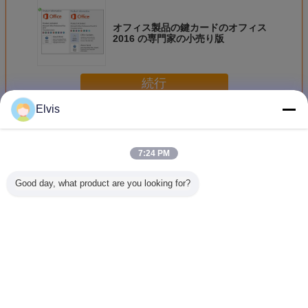
オフィス製品の鍵カードのオフィス
2016 の専門家の小売り版
続行
Elvis
その他のソフトウェア
多く
7:24 PM
Good day, what product are you looking for?
OEMマイクロソフ
Suitable for ASUS
新しいOEMの勝利
USB3.0
トCOA Windows
TUF RTX3080
7プロ日本語版は
ステム ソ
11プロOEMの小
O10G V2
32Bits x 64Bitsの
ア32/64B
売り箱32 x 64ビッ
GAMING LHR
工場オンライン活
プロ小売
ト
gaming agent live
発化の保証を密封
ライン活
broadcast
しました
本人
言語を変えて下さい
Japanese