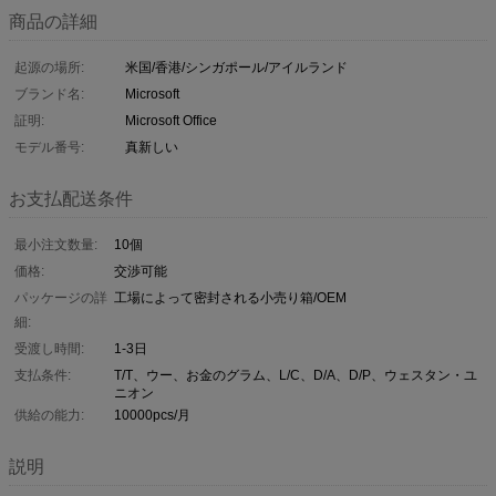
商品の詳細
起源の場所:
米国/香港/シンガポール/アイルランド
ブランド名:
Microsoft
証明:
Microsoft Office
モデル番号:
真新しい
お支払配送条件
最小注文数量:
10個
価格:
交渉可能
パッケージの詳
工場によって密封される小売り箱/OEM
細:
受渡し時間:
1-3日
支払条件:
T/T、ウー、お金のグラム、L/C、D/A、D/P、ウェスタン・ユ
ニオン
供給の能力:
10000pcs/月
説明