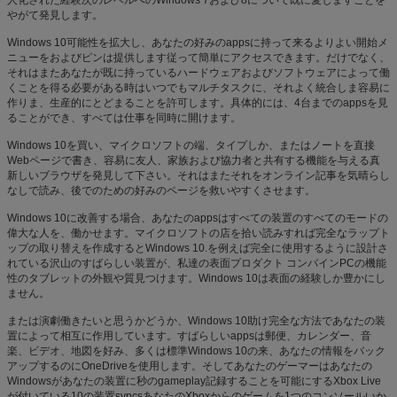
やがて発見します。
Windows 10可能性を拡大し、あなたの好みのappsに持って来るよりよい開始メ
ニューをおよびピンは提供します従って簡単にアクセスできます。だけでなく、
それはまたあなたが既に持っているハードウェアおよびソフトウェアによって働
くことを得る必要がある時はいつでもマルチタスクに、それよく統合しま容易に
作りま、生産的にとどまることを許可します。具体的には、4台までのappsを見
ることができ、すべては仕事を同時に開けます。
Windows 10を買い、マイクロソフトの端、タイプしか、またはノートを直接
Webページで書き、容易に友人、家族および協力者と共有する機能を与える真
新しいブラウザを発見して下さい。それはまたそれをオンライン記事を気晴らし
なしで読み、後でのための好みのページを救いやすくさせます。
Windows 10に改善する場合、あなたのappsはすべての装置のすべてのモードの
偉大な人を、働かせます。マイクロソフトの店を拾い読みすれば完全なラップト
ップの取り替えを作成するとWindows 10.を例えば完全に使用するように設計さ
れている沢山のすばらしい装置が、私達の表面プロダクト コンバインPCの機能
性のタブレットの外観や質見つけます。Windows 10は表面の経験しか豊かにし
ません。
または演劇働きたいと思うかどうか、Windows 10助け完全な方法であなたの装
置によって相互に作用しています。すばらしいappsは郵便、カレンダー、音
楽、ビデオ、地図を好み、多くは標準Windows 10の来、あなたの情報をバック
アップするのにOneDriveを使用します。そしてあなたのゲーマーはあなたの
Windowsがあなたの装置に秒のgameplay記録することを可能にするXbox Live
が付いている10の装置syncsあなたのXboxからのゲームを1つのコンソールいか