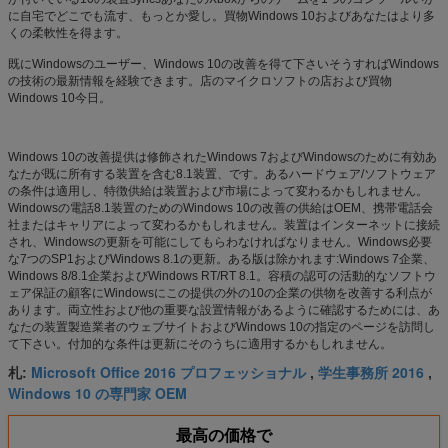
に自宅でどこでも流す、もっとか愛し。買物Windows 10およびあなたはより多
くの柔軟性を得ます。
既にWindowsのユーザー、Windows 10の改善を得て下さいそうすればWindows
の技術の最新情報を経験できます。店のマイクロソフトの店および買物
Windows 10今日。
Windows 10の改善提供は修飾されたWindows 7およびWindowsのために有効あ
なたが既に所有する装置を含む8.1装置、です。あるハードウェア/ソフトウェア
の条件は適用し、特徴供給は装置および市場によって変わるかもしれません。
Windowsの電話8.1装置のためのWindows 10の改善の供給はOEM、携帯電話会
社またはキャリアによって変わるかもしれません。装置はインターネットに接続
され、Windowsの更新を可能にしてもらわなければなりません。Windows必要
な7つのSP1およびWindows 8.1の更新。ある版は除かれます:Windows 7企業、
Windows 8/8.1企業およびWindows RT/RT 8.1。容積の認可の活動的なソフトウ
ェア保証の顧客にWindowsにこの提供の外の10の企業の供物を改善する利点が
あります。両立性および他の重要な設置情報があるように確認するためには、あ
なたの装置製造業者のウェブサイトおよびWindows 10の指定のページを訪問し
て下さい。付加的な条件は更新にそのうちに適用するかもしれません。
Microsoft Office 2016 プロフェッショナル
学生事務所 2016
札:
,
,
Windows 10 の専門家 OEM
最高の価格で