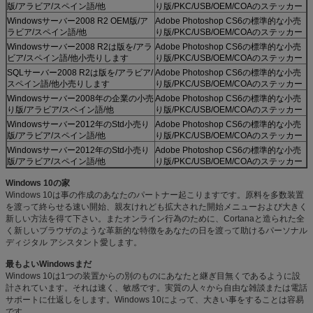
版/アラビア/スペイン語/他
り版/PKC/USB/OEM/COAのステッカー
Windowsサーバー2008 R2 OEM版/ア
Adobe Photoshop CS6の標準的な小売
ラビア/スペイン語/他
り版/PKC/USB/OEM/COAのステッカー
Windowsサーバー2008 R2は版を/アラ
Adobe Photoshop CS6の標準的な小売
ビア/スペイン語/他小売りします
り版/PKC/USB/OEM/COAのステッカー
SQLサーバー2008 R2は版を/アラビア/
Adobe Photoshop CS6の標準的な小売
スペイン語/他小売りします
り版/PKC/USB/OEM/COAのステッカー
Windowsサーバー2008年の企業の小売
Adobe Photoshop CS6の標準的な小売
り版/アラビア/スペイン語/他
り版/PKC/USB/OEM/COAのステッカー
Windowsサーバー2012年のStd小売り
Adobe Photoshop CS6の標準的な小売
版/アラビア/スペイン語/他
り版/PKC/USB/OEM/COAのステッカー
Windowsサーバー2012年のStd小売り
Adobe Photoshop CS6の標準的な小売
版/アラビア/スペイン語/他
り版/PKC/USB/OEM/COAのステッカー
Windows 10の家
Windows 10は事の作成のあなたのパートナー起こりますです。原料を多数装置
を渡って終らせる速い開始、親友けれども拡大された開始メニューおよび大きく
新しい方法を得て下さい。またオンライン行為のために、Cortanaと造られた全
く新しいブラウザのような革新的な特徴をあなたの日を渡って助けるパーソナル
ディジタル アシスタント愛します。
最もよいWindowsまだ
Windows 10は1つの装置からの別のものにあなたと継ぎ目無くであるように設
計されています。それは速く、敏感です。実質の人々から自由な雑談または電話
サポートに仕返しをします。Windows 10によって、大きい事をすることは容易
です。