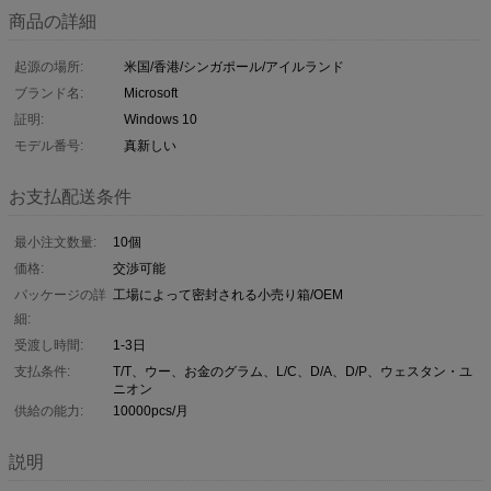
商品の詳細
起源の場所:
米国/香港/シンガポール/アイルランド
ブランド名:
Microsoft
証明:
Windows 10
モデル番号:
真新しい
お支払配送条件
最小注文数量:
10個
価格:
交渉可能
パッケージの詳
工場によって密封される小売り箱/OEM
細:
受渡し時間:
1-3日
支払条件:
T/T、ウー、お金のグラム、L/C、D/A、D/P、ウェスタン・ユ
ニオン
供給の能力:
10000pcs/月
説明