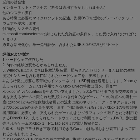
必須の結合性
インターネット・アクセス（料金は適用するかもしれません）
他のシステム要件
ある特徴に必要なマイクロソフトの記述。監視DVDsは別のプレーバック ソフト
ウェアを要求します
付加的なシステム要件
microsoft.com/usetermsで封じられた免許証の条件を、また受け入れなければな
りません
必要な活発化か。単一免許証か。含まれたUSB 3.0の32及び64ビット
評価および検討
1.ハードウェア依存した
2. Appの経験は変わるかもしれません。
3. Windowsはこんにちは指紋読取装置、照らされたIRセンサーまたは他の生物
測定センサーを含む専門にされたハードウェアを、要求します。
4.ある特徴に必要な広帯域のインターネット（ISP料金は適用します）。Xboxで
支えられたゲームとだけ利用できるXbox Liveの特徴は国を、見ます
xbox.com/live/countriesを生きてい支えました。2015年に利用できる交差装置演
劇を支えるゲームの限られた数;続くべき付加的なゲーム。1つの装置への流れ一
度に;Xbox 1からの複数競技者用との流出は家のネットワーク・コネクションお
よびXbox Liveの金会員を要求します（別に販売される）;またXbox 1の複数競技
者用演劇に必要な金。支えられたゲームおよびグラフィックの破片とだけ利用で
きるDirectX 12。支えられたハードウェアとだけ利用できるゲームDVR。別に販
売されるゲームのXbox 1、PC/Tabletおよび電話版完全に。
5.進水、経験で選り抜き市場で利用できるCortanaは地域および装置によって変
わるかもしれません。
これはWindows 10の完全な版です;私達は取付ける前にバックアップあなたのフ