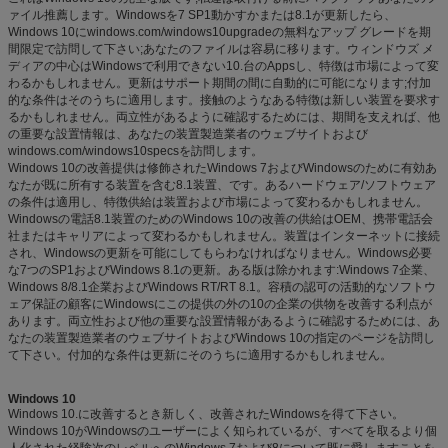
ァイル推薦します。Windowsを7 SP1動かすかまたは8.1が更新したら、
Windows 10にwindows.com/windows10upgradeの無料なアップ グレードを期
間限定で訪問して下さい;あなたのファイルは容易に移ります。ウィンドウズ メ
ディアの中心はWindowsで利用できない10.台のAppsし、特徴は市場によって変
わるかもしれません。更新はサポート期間の間に自動的に可能になります;付加
的な条件はそのうちに適用します。接触のようなある特徴は新しい装置を要求す
るかもしれません。両立性があるように確認するためには、期間を支えれば、他
の重要な設置情報は、あなたの装置製造業者のウェブサイトおよび
windows.com/windows10specsを訪問します。
Windows 10の改善提供は修飾されたWindows 7およびWindowsのために有効あ
なたが既に所有する装置を含む8.1装置、です。あるハードウェア/ソフトウェア
の条件は適用し、特徴供給は装置および市場によって変わるかもしれません。
Windowsの電話8.1装置のためのWindows 10の改善の供給はOEM、携帯電話会
社またはキャリアによって変わるかもしれません。装置はインターネットに接続
され、Windowsの更新を可能にしてもらわなければなりません。Windows必要
な7つのSP1およびWindows 8.1の更新。ある版は除かれます:Windows 7企業、
Windows 8/8.1企業およびWindows RT/RT 8.1。容積の認可の活動的なソフトウ
ェア保証の顧客にWindowsにこの提供の外の10の企業の供物を改善する利点が
あります。両立性および他の重要な設置情報があるように確認するためには、あ
なたの装置製造業者のウェブサイトおよびWindows 10の指定のページを訪問し
て下さい。付加的な条件は更新にそのうちに適用するかもしれません。
Windows 10
Windows 10.に改善するとき新しく、改善されたWindowsを得て下さい。
Windows 10がWindowsのユーザーによく知られているが、すべてを取るより個
人化された経験次のレベルへのWindows 7および8について既に愛しますことを