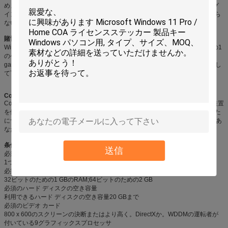
めます。Windowsによってこんにちは、あなたの装置は名指しで挨拶し、ログ
インによって振り、password.3を覚えるか、またはタイプ インしなければなら
ないことから放す認識でつきます
賭博及びXbox
Windowsあなたの10のPC、ラップトップ、またはタブレットのXboxあなたの1
のゲームをして下さい。あなたの最も大きい英雄移動を記録し、あなたの
game.4を残さないであなたの友人に直ちに送るのにゲームDVRの特徴を使用し
て下さい
Cortana
CortanaはすべてのあなたのWindowsを渡って事を終らせるのを助ける10の装置
を働かせるあなたの偽りなくパーソナル ディジタル アシスタントです。あなた
についての詳細をそのうちに学ぶことによって、Cortanaは透明にとどまり、あ
なたのtrust.5を保つより有用な毎日になります
条件
送信
必須プロセッサ
1つのGHzプロセッサまたはより速く
必須の記憶
32ビットのための1 GBのRAM;64ビットのための2 GB
必須のハード ディスクの空き容量
利用できるハード ディスクの空き容量20 GBまで
必須のビデオ カード
800 x 600のスクリーンの決断またはより高く。DirectXか。WDDMの運転者が
付いている9グラフィックスプロセッサ