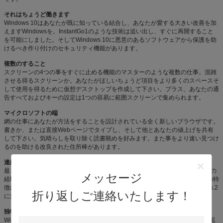
それはちょうど働きます
Windows 10はあなたが既に知っている結合し、あなたが愛する大きい改善を加
えますWindowsを。InstantGo1のような技術は追い出し、すぐに再開すること
を可能にしました。そしてWindows 10に悪意のあるソフトウェアから保護を助
けるべき作り付けのセキュリティ機能があります。
複数のすること
スクリーンの4つの事をすぐに止める機能のマスターのような複数の仕事。混雑
させる得るスクリーンか。あなたがほしいちょうど項目をより多くのスペースそ
して使用を得るために仮想デスクトップを作成して下さい。プラス、あなたの通
告すべておよびキーの設定は1つの容易に範囲スクリーンで集められます。
マイクロソフトの端
網の仕事にあなたが方法をすることを設計されている全く新しいブラウザです。
書きか、または直接Webページでタイプし、そして他とあなたの値上げを共有
して下さい。気晴らしを取り除く読書眺めを好みます。また事をより速い見つけ
るのを助ける改良された住所棒があります。
連続
最もよいスクリーンはWindows 10があなたの活動および装置のためのあなたの
メッセージ
経験を最大限に活用するので、あなたによってがあるもの常にです。画面上の特
徴は容易な運行のために合わせ、appsは最も小さいのから最も大きいdisplays.2
折り返しご連絡いたします！
に滑らかに量ります
独特にあなたの
Windowsあなたの10装置は確認し、偽りなく個人的な方法であなたの存在を認