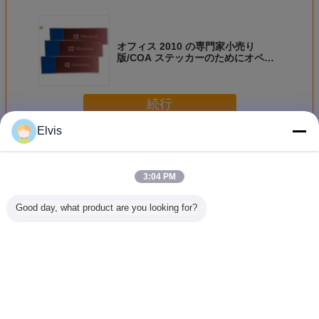
オフィス 2010 の専門家小売り
版/COA ステッカーのためにオペレ
ーティング システム勝利 10 プロ
OEM
続行
Elvis
その他のソフトウェア
多く
3:04 PM
Good day, what product are you looking for?
OEMマイクロソフ
Suitable for ASUS
新しいOEMの勝利
USB3.0
トCOA Windows
TUF RTX3080
7プロ日本語版は
ステム ソ
11プロOEMの小
O10G V2
32Bits x 64Bitsの
ア32/64B
売り箱32 x 64ビッ
GAMING LHR
工場オンライン活
プロ小売
ト
gaming agent live
発化の保証を密封
ライン活
broadcast
しました
本人
言語を変えて下さい
Japanese