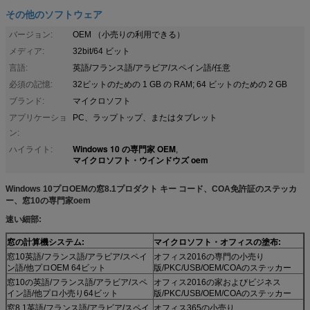
その他のソフトウェア
バージョン:
OEM （小売りの利用できる）
メディア:
32bit/64 ビット
言語:
英語/フランス語/アラビア/スペイン語/任意
必須の記憶:
32ビットのための 1 GB の RAM; 64 ビットのための 2 GB
ブランド:
マイクロソフト
アプリケーショ
PC、ラップトップ、またはタブレット
ン:
Windows 10 の専門家 OEM
ハイライト:
,
マイクロソフト・ウインドウズ oem
Windows 10プロOEMの窓8.1プロダクト キー コード、COA免許証のステッカ
ー、窓10の専門家oem
速い細部:
窓の計算機システム:
マイクロソフト・オフィスの塗布:
窓10英語/フランス語/アラビア/スペイ
オフィス2016の専門の小売り
ン語/他プロOEM 64ビット
版/PKC/USB/OEM/COAのステッカー
窓10の英語/フランス語/アラビア/スペ
オフィス2016の家およびビジネス
イン語/他プロ小売り64ビット
版/PKC/USB/OEM/COAのステッカー
窓8.1英語/フランス語/アラビア/スペイ
オフィス365の小売り