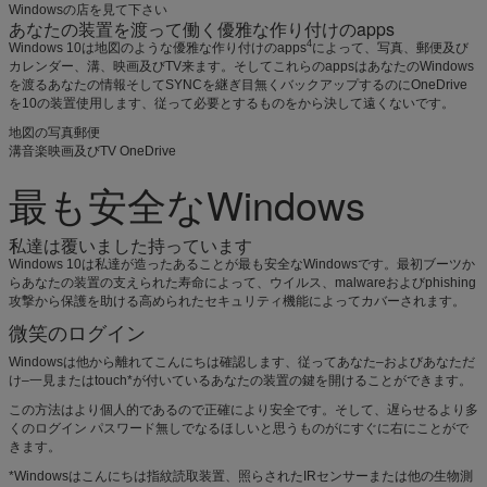
Windowsの店を見て下さい
あなたの装置を渡って働く優雅な作り付けのapps
4
Windows 10は地図のような優雅な作り付けのapps
によって、写真、郵便及び
カレンダー、溝、映画及びTV来ます。そしてこれらのappsはあなたのWindows
を渡るあなたの情報そしてSYNCを継ぎ目無くバックアップするのにOneDrive
を10の装置使用します、従って必要とするものをから決して遠くないです。
地図の写真郵便
溝音楽映画及びTV OneDrive
最も安全なWindows
私達は覆いました持っています
Windows 10は私達が造ったあることが最も安全なWindowsです。最初ブーツか
らあなたの装置の支えられた寿命によって、ウイルス、malwareおよびphishing
攻撃から保護を助ける高められたセキュリティ機能によってカバーされます。
微笑のログイン
Windowsは他から離れてこんにちは確認します、従ってあなた–およびあなただ
け–一見またはtouch*が付いているあなたの装置の鍵を開けることができます。
この方法はより個人的であるので正確により安全です。そして、遅らせるより多
くのログイン パスワード無しでなるほしいと思うものがにすぐに右にことがで
きます。
*Windowsはこんにちは指紋読取装置、照らされたIRセンサーまたは他の生物測