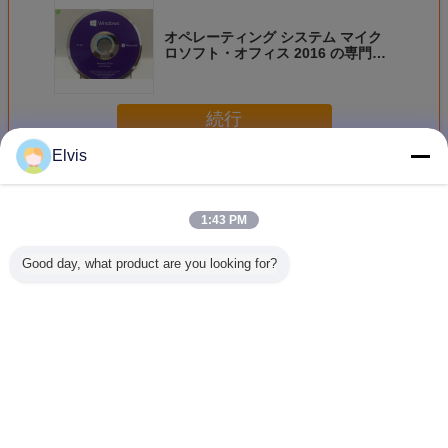
オペレーティング システム マイク
ロソフト・オフィス 2016 の専門家
の ウィンドウズ COA のステッカー
ウィンドウズ 10
続行
Elvis
その他のソフトウェア
多く
1:43 PM
Good day, what product are you looking for?
OEMマイクロソフ
Suitable for ASUS
新しいOEMの勝利
USB3.0
トCOA Windows
TUF RTX3080
7プロ日本語版は
ステム ソ
11プロOEMの小
O10G V2
32Bits x 64Bitsの
ア32/64B
売り箱32 x 64ビッ
GAMING LHR
工場オンライン活
プロ小売
ト
gaming agent live
発化の保証を密封
ライン活
broadcast
しました
本人
言語を変えて下さい
Japanese