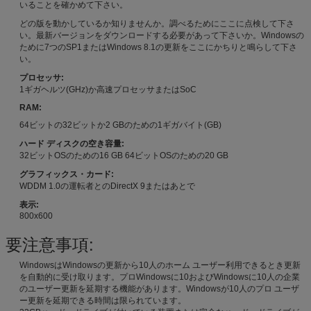
いることを確かめて下さい。
どの版を動かしているか知りませんか。調べるためにここに点検して下さ
い。最新バージョンをダウンロードする必要があって下さいか。Windowsの
ために7つのSP1またはWindows 8.1の更新をここにかちりと鳴らして下さ
い。
プロセッサ:
1ギガヘルツ(GHz)か高速プロセッサまたはSoC
RAM:
64ビットの32ビットか2 GBのための1ギガバイト(GB)
ハード ディスクの空き容量:
32ビットOSのための16 GB 64ビットOSのための20 GB
グラフィックス・カード:
WDDM 1.0の運転者とのDirectX 9またはあとで
表示:
800x600
要注意事項:
WindowsはWindowsの更新から10人のホーム ユーザー利用できるとき更新
を自動的に受け取ります。プロWindowsに10およびWindowsに10人の企業
のユーザー更新を延期する機能があります。Windowsが10人のプロ ユーザ
ー更新を延期できる時間は限られています。