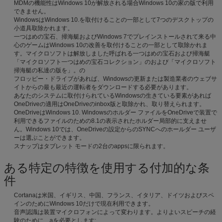
MDMの機能性はWindows 10が解放される場合Windows 10の家の版で利用
できません。
WindowsはWindows 10.を取付けることの一部として7つのデスクトップの
小道具取除かれます。
一つはめの宝石、掃海艇およびWindows 7でプレインストールされて来る中
心のゲームはWindows 10の改善を取付けることの一部として取除かれま
す。マイクロソフトは解放しました呼ばれる一つはめの宝石および掃海艇
「マイクロソフト一つはめの宝石コレクション」のおよび「マイクロソフト
掃海艇の私達の版を」。の
フロッピー・ドライブがあれば、Windowsの更新または製造業者のウェブサ
イトからの最も最近の運転者をダウンロードする必要があります。
あなたのシステムに取付けられているWindowsの生きている要素があれば
OneDriveの適用はOneDriveのinbox版と取除かれ、取り替えられます。
OneDriveはWindows 10. Windowsのホルダー ファイルをOneDriveで装置で
利用できるファイルのための8.1の表示されたホルダー局部的に支えませ
ん。Windows 10では、OneDriveの設定からのSYNCへのホールダー ユーザ
ーは選ぶことができます。
スナップはタブレット モードの2台のappsに限られます。
ある特定の特徴を使用する付加的な条
件
Cortanaは米国、イギリス、中国、フランス、イタリア、ドイツおよびスペ
インのためにWindows 10だけで現在利用できます。
音声認識は装置マイクロフォンによって変わります。よりよいスピーチの経
験のために、aを必要とします: