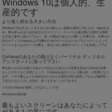
Windows 10は個人的、生
産的です
より速く終わる大きい方法
Windows 10はすることをするための最もよい経験を絶対に与えます。appsを止
め、事を終らせるためのあなたのスクリーン スペースを最大限に活用する簡単
な方法と集中し続けて下さい。単一の眺めのあなたの開いた仕事を見、仕事のた
めのオフィスのappsおよび演劇のためのゲームのようなプロジェクトによって
スペースまたはグループの事を、得るために仮想デスクトップを作成して下さ
い。
Cortanaのあなたの偽りなくパーソナル ディジタル
アシスタントに会って下さい
事を終らせるのを助けるあなたの日およびあなたの装置を渡るCortanaの仕事。
もっとそのうちに学習によって、Cortanaはあなたにより個人的、に有用になり
ます。メモで最もよいCortanaまたそれらを適切な時に提供しておよび場所従っ
てあなたはより少しを忘れ、多くをすることができます。
メモのCortanaを使用してすばらしいです!
Windowsの部内者
最もよいスクリーンはあなたによって
があるもの常にです