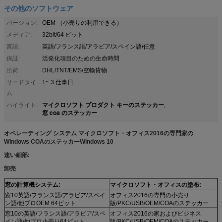
その他のソフトウェア
バージョン:
OEM （小売りの利用できる）
メディア:
32bit/64 ビット
言語:
英語/フランス語/アラビア/スペイン語/任意
保証:
活発化項目のための生命時間
出荷:
DHL/TNT/EMS/空輸貨物
リードタイ
1~ 3 仕事日
ム:
マイクロソフト プロダクト キーのステッカー
ハイライト:
,
窓 coa のステッカー
オペレーティング システム マイクロソフト・オフィス2016の専門家の
Windows COAのステッカーWindows 10
速い細部:
卸売
窓の計算機システム:
マイクロソフト・オフィスの塗布:
窓10英語/フランス語/アラビア/スペイ
オフィス2016の専門の小売り
ン語/他プロOEM 64ビット
版/PKC/USB/OEM/COAのステッカー
窓10の英語/フランス語/アラビア/スペ
オフィス2016の家およびビジネス
イン語/他プロ小売り64ビット
版/PKC/USB/OEM/COAのステッカー