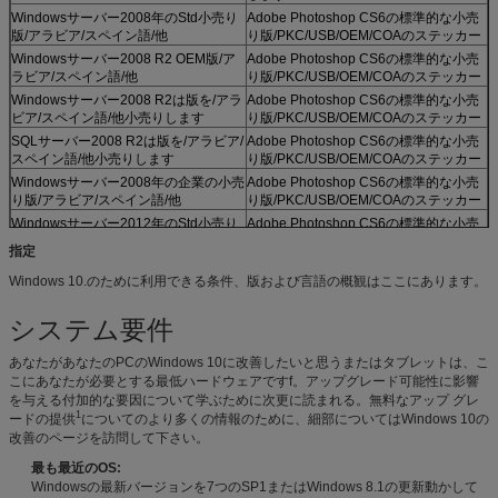
Windowsサーバー2008年のStd小売り
Adobe Photoshop CS6の標準的な小売
版/アラビア/スペイン語/他
り版/PKC/USB/OEM/COAのステッカー
Windowsサーバー2008 R2 OEM版/ア
Adobe Photoshop CS6の標準的な小売
ラビア/スペイン語/他
り版/PKC/USB/OEM/COAのステッカー
Windowsサーバー2008 R2は版を/アラ
Adobe Photoshop CS6の標準的な小売
ビア/スペイン語/他小売りします
り版/PKC/USB/OEM/COAのステッカー
SQLサーバー2008 R2は版を/アラビア/
Adobe Photoshop CS6の標準的な小売
スペイン語/他小売りします
り版/PKC/USB/OEM/COAのステッカー
Windowsサーバー2008年の企業の小売
Adobe Photoshop CS6の標準的な小売
り版/アラビア/スペイン語/他
り版/PKC/USB/OEM/COAのステッカー
Windowsサーバー2012年のStd小売り
Adobe Photoshop CS6の標準的な小売
版/アラビア/スペイン語/他
り版/PKC/USB/OEM/COAのステッカー
指定
Windowsサーバー2012年のStd小売り
Adobe Photoshop CS6の標準的な小売
Windows 10.のために利用できる条件、版および言語の概観はここにあります。
版/アラビア/スペイン語/他
り版/PKC/USB/OEM/COAのステッカー
システム要件
あなたがあなたのPCのWindows 10に改善したいと思うまたはタブレットは、こ
こにあなたが必要とする最低ハードウェアですf。アップグレード可能性に影響
を与える付加的な要因について学ぶために次更に読まれる。無料なアップ グレ
1
ードの提供
についてのより多くの情報のために、細部についてはWindows 10の
改善のページを訪問して下さい。
最も最近のOS:
Windowsの最新バージョンを7つのSP1またはWindows 8.1の更新動かして