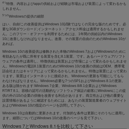
4つ
特徴、内容およびappの供給および経験は市場および装置によって変わるかも
しれません。
5つの
Windowsの提供の細部
はい、自由!この改善提供はWindows 10試験ではなくの完全な版のためです。必
要な3GBダウンロード;インターネット・アクセス料金は適用するかもしれませ
ん。このフリー・オファーを利用するためには、1年間の供給以内のWindows
10に改善しなければなりません。改善、その装置の自由のためのWindows 10が
あれば。
Windows 10の改善提供は修飾された本物のWindows 7およびWindowsのために
有効あなたが既に所有する装置を含む8.1装置、です。あるハードウェア/ソフト
ウェアの条件は適用し、特徴供給は装置および市場によって変わるかもしれませ
ん。Windowsの電話8.1装置のためのWindows 10の改善の供給はOEM、携帯電
話会社またはキャリアによって変わるかもしれません。特徴は装置によって変わ
ります。装置はインターネットに接続され、Windowsの更新を可能にしてもら
わなければなりません。Windows必要な7つのSP1およびWindows 8.1の更新。
ある版は除かれます:Windows 7企業、Windows 8/8.1企業およびWindows
RT/RT 8.1。容積の認可の活動的なソフトウェア保証の顧客にWindowsにこの提
供の外の10の企業の供物を改善する利点があります。両立性および他の重要な
設置情報があるように確認するためには、あなたの装置製造業者のウェブサイト
およびWindows 10の指定のページを訪問して下さい。
Windows 10は自動的に更新されます。付加的な条件は更新にそのうちに適用し
ます。細部についてはWindows 10の改善のページを見て下さい。
Windows 7とWindows 8.1を比較して下さい