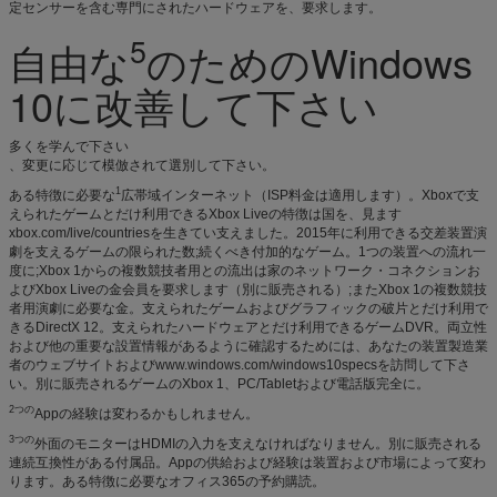
定センサーを含む専門にされたハードウェアを、要求します。
5
自由な
のためのWindows
10に改善して下さい
多くを学んで下さい
、変更に応じて模倣されて選別して下さい。
1
ある特徴に必要な
広帯域インターネット（ISP料金は適用します）。Xboxで支
えられたゲームとだけ利用できるXbox Liveの特徴は国を、見ます
xbox.com/live/countriesを生きてい支えました。2015年に利用できる交差装置演
劇を支えるゲームの限られた数;続くべき付加的なゲーム。1つの装置への流れ一
度に;Xbox 1からの複数競技者用との流出は家のネットワーク・コネクションお
よびXbox Liveの金会員を要求します（別に販売される）;またXbox 1の複数競技
者用演劇に必要な金。支えられたゲームおよびグラフィックの破片とだけ利用で
きるDirectX 12。支えられたハードウェアとだけ利用できるゲームDVR。両立性
および他の重要な設置情報があるように確認するためには、あなたの装置製造業
者のウェブサイトおよびwww.windows.com/windows10specsを訪問して下さ
い。別に販売されるゲームのXbox 1、PC/Tabletおよび電話版完全に。
2つの
Appの経験は変わるかもしれません。
3つの
外面のモニターはHDMIの入力を支えなければなりません。別に販売される
連続互換性がある付属品。Appの供給および経験は装置および市場によって変わ
ります。ある特徴に必要なオフィス365の予約購読。