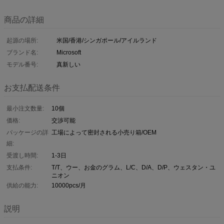
商品の詳細
起源の場所:
米国/香港/シンガポール/アイルランド
ブランド名:
Microsoft
モデル番号:
真新しい
お支払配送条件
最小注文数量:
10個
価格:
交渉可能
パッケージの詳
工場によって密封される小売り箱/OEM
細:
受渡し時間:
1-3日
支払条件:
T/T、ウー、お金のグラム、L/C、D/A、D/P、ウェスタン・ユ
ニオン
供給の能力:
10000pcs/月
説明