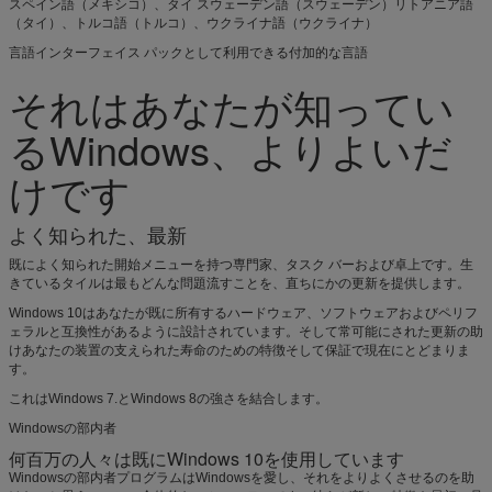
スペイン語（メキシコ）、タイ スウェーデン語（スウェーデン）リトアニア語
（タイ）、トルコ語（トルコ）、ウクライナ語（ウクライナ）
言語インターフェイス パックとして利用できる付加的な言語
それはあなたが知ってい
るWindows、よりよいだ
けです
よく知られた、最新
既によく知られた開始メニューを持つ専門家、タスク バーおよび卓上です。生
きているタイルは最もどんな問題流すことを、直ちにかの更新を提供します。
Windows 10はあなたが既に所有するハードウェア、ソフトウェアおよびペリフ
ェラルと互換性があるように設計されています。そして常可能にされた更新の助
けあなたの装置の支えられた寿命のための特徴そして保証で現在にとどまりま
す。
これはWindows 7.とWindows 8の強さを結合します。
Windowsの部内者
何百万の人々は既にWindows 10を使用しています
Windowsの部内者プログラムはWindowsを愛し、それをよりよくさせるのを助