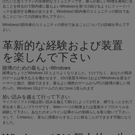
けたいと思うファンの全体的なコミュニティです。彼らが新しい特徴を最初に見
ることを得るので部内者に最もよいWindowsを形づけ続けるようにフィードバ
ックを提供する機会があります。Windowsの部内者のコミュニティの部分であ
ることについての詳細を学んで下さい。
Windowsの部内者のコミュニティの部分であることについての詳細を学んで下
さい。
革新的な経験および装置
を楽しんで下さい
賭博のための最もよいWindows
賭博はちょうどWindows 10.とよりよくなりました。だけでなく、あなたの既存
のゲームは偉大な人を働かせます、10の装置今Xbox 1およびWindowsを渡るゲ
ーマーと遊び、接続できます。最もよい偶然のゲームからPCの賭博の新しい世
代への、Windows 10はゲームのためにlove.1造られます
拾い読みを越えて行って下さい
マイクロソフトの端は拾い読みを越えて助けによってが行き、網でもっとされて
得る全く新しいブラウザです。Webページの執筆または直接タイプのスリルを
経験して下さい。あなたのオンライン記事からの気晴らしを取り除いて下さい。
そして、Cortanaと、直ちに捜索からすることに移ることができます可能になり
ました。