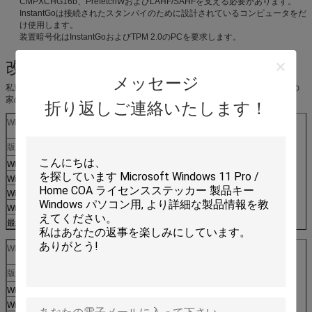
CMPXCHG16b、PrefetchWおよびLAHF/SAHFを支える必要があります。
InstantGoは接続されたスタンバイのために設計されているコンピュータをだ
け使用します。
装置暗号化はInstantGoおよびTPM 2.0のPCを要求します。
改善の版
メッセージ
私達はWindowsののようににそっくりの版の保ちます。例えば、Windows 7の
家の報酬を使用すれば、Windows 10の家に改善します。
折り返しご連絡いたします！
2
Windows 7
版から
版に
Windows 7の始動機
Windows 10の家
Windows 7家の基本
Windows 7の家の報酬
Windows 7の専門家
プロWindows 10
最終的なWindows 7
3
Windows 8
版から
版に
5
Windowsの電話8.1
Windows 10の可動装置
4
Windows 8.1
Windows 10の家