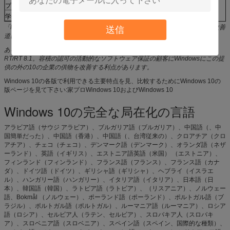
プロWindows 8.1
プロWindows 10
学生のためにプロWindows 8.1
「N」および「KN」の版は親版（例えば、Windows Windows 10プロN）の改善
送信
道にへの7つの専門家Nの改善続きます。
ある版は除かれます:Windows 7企業、Windows 8/8.1企業およびWindows
RT/RT 8.1。容積の認可の活動的なソフトウェア保証の顧客にWindowsにこの提
供の外の10の企業の供物を改善する利点があります。
Windows 10の各版で利用できる主要特点を見、比較するためにWindows 10の
版ページを見て下さい:家プロWindows 10およびWindows 10
Windows 10の完全な局在化の言語
アラビア語（サウジ アラビア）、ブルガリア語（ブルガリア）、中国語（、中
国簡単だった）、中国語（香港）、中国語（、台湾従来の）、クロアチア（クロ
アチア）、チェコ（チェコ）、デンマーク語（デンマーク）、オランダ語（ネザ
ーランド）、英語（イギリス）、エストニア語英語（米国） （エストニア）、
フィンランド（フィンランド）、フランス語（フランス）、フランス語（カナ
ダ）、ドイツ語（ドイツ）、ギリシャ語（ギリシャ）、ヘブライ（イスラエ
ル）、ハンガリー語（ハンガリー）、イタリア語（イタリア）、日本語（日
本）、韓国語（韓国）、ラトビア語（ラトビア）、（リスアニア）、ノルウェー
語、Bokmål （ノルウェー）、ポーランド語（ポーランド）、ポルトガル語（ブ
ラジル）、ポルトガル語（ポルトガル）、ルーマニア語（ルーマニア）、ロシア
語（ロシア）、セルビア人（ラテン、セルビア）、スロバキア人（スロバキ
ア）、スロベニア語（スロベニア）、スペイン語（スペイン、国際的な種類）、