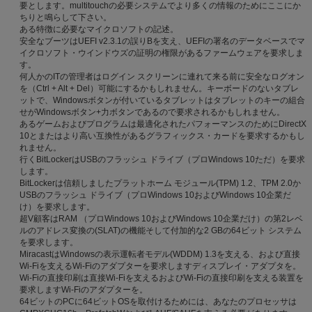
要とします。multitouchの必要システムでより多くの情報のためにここにか
ちりと鳴らして下さい。
ある特徴に必要なマイクロソフトの記述。
安全なブーツはUEFI v2.3.1の誤りBを支え、UEFIの署名のデータベースでマ
イクロソフト・ウインドウズの証明の権限があるファームウェアを要求しま
す。
何人かのITの管理者はログイン スクリーンに連れて来る前に安全なログオン
を（Ctrl + Alt + Del）可能にするかもしれません。キーボードのないタブレ
ットで、Windowsボタンが付いているタブレットはタブレットのキーの組合
せがWindowsボタン+力ボタンであるので要求されるかもしれません。
あるゲームおよびプログラムは最適化されたパフォーマンスのためにDirectX
10とまたはより高い互換性があるグラフィックス・カードを要求するかもし
れません。
行くBitLockerはUSBのフラッシュ ドライブ（プロWindows 10ただ）を要求
します。
BitLockerは信頼しましたプラットホーム モジュール(TPM) 1.2、TPM 2.0か
USBのフラッシュ ドライブ（プロWindows 10およびWindows 10企業だ
け）を要求します。
超V顧客はRAM （プロWindows 10およびWindows 10企業だけ）の第2レベ
ルのアドレス変換の(SLAT)の機能そして付加的な2 GBの64ビット システム
を要求します。
MiracastはWindowsの表示運転者モデル(WDDM) 1.3を支える、および直接
Wi-Fiを支えるWi-Fiのアダプターを要求しますディスプレイ・アダプタを。
Wi-Fiの直接印刷は直接Wi-Fiを支えるおよびWi-Fiの直接印刷を支える装置を
要求しますWi-Fiのアダプターを。
64ビットのPCに64ビットOSを取付けるためには、あなたのプロセッサは