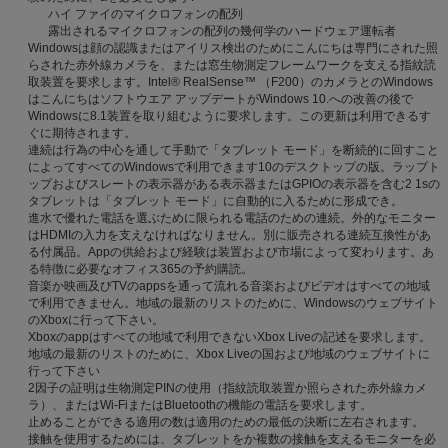
ハイ ファイのマイクロフォンの配列
露出されるマイクロフォンの配列の幾何学のハードウェア運転者
Windowsは顔の認識またはアイリス検出のためにこんにちは専門にされた照
らされた赤外線カメラを、または窓生物測定フレームワークを支える指紋読
取装置を要求します。Intel® RealSense™ （F200）のカメラとのWindows
はこんにちはソフトウエア アップデートがWindows 10.への改善の後で
Windowsに8.1装置を取り組むように要求します。この更新は利用できるす
ぐに期待されます。
連続は行為の中心を通して手動で「タブレット モード」を断続的に回すこと
によってすべてのWindowsで利用できます10のデスクトップの版。ラップト
ップおよびスレートの表示器がある表示器またはGPIOの表示器を含む2 1sの
タブレットは「タブレット モード」に自動的に入るために形成でき。
進水で優れた電話を選ぶために限られる電話のための連続。外的なモニター
はHDMIの入力を支えなければなりません。別に販売される連続互換性があ
る付属品。Appの供給および経験は装置および市場によって変わります。あ
る特徴に必要なオフィス365の予約購読。
音楽か映画及びTVのappsを通って流れる音楽およびビデオはすべての地域
で利用できません。地域の最新のリストのために、Windowsのウェブサイト
のXboxに行って下さい。
Xboxのappはすべての地域で利用できないXbox Liveの記述を要求します。
地域の最新のリストのために、Xbox Liveの国および地域のウェブサイトに
行って下さい
2因子の証明は生物測定PINの使用（指紋読取装置か照らされた赤外線カメ
ラ）、またはWi-FiまたはBluetoothの機能の電話を要求します。
止めることができる適用の数は適用のための最低の決断に左右されます。
接触を使用するためには、タブレットをか複数の接触を支えるモニターを必