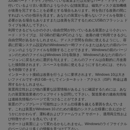
32GBハード・ドライブが付いている装置または完全なハード・ドライブが
付いているより古い装置のような小さい記憶装置は、磁気ディスク追加機構
が改善を完了することを必要とする場合もあります。何を告げる改善の間に
すればいいのか指示を見ます。あなたの装置から要らないファイルを取除く
必要がある場合もありますまたは改善を完了するためにUSBのフラッシュ ド
ライブを挿入して下さい。
利用できるどちらかの小さい自由空間が付いているある装置かより小さいハ
ード・ドライブは、32 GBの貯蔵のPCのような、改善の後で利用できる少し
自由空間があるかもしれません。ディスク空間を自由に使えるようにし、容
易に貯蔵システム設定内のWindowsの一時ファイルまたはあなたの前のバー
ジョンのようなファイルを削除することができます。Windowsの前のバージ
ョンのためのファイルはWindows 10を取除き、Windowsのあなたの前のバ
ージョンに戻るために選択を与えます。これらのファイルは自動的に月改善
した後削除されます。スペースを自由に使えるようにするためには、それら
を今削除できます。
インターネット接続は改善を行うように要求されます。Windows 10は大き
いファイルです--約3 GB--そしてインターネット・アクセス（ISP）料金は適
用するかもしれません。
装置両立性および他の重要な設置情報があるように確認するためには、あな
たの装置製造業者のウェブサイトを訪問して下さい。製造業者の連絡先情報
は連絡先情報のページで見つけることができます。
装置のアップグレード可能性はシステム仕様書を越える要因を含んでいま
す。これは装置がWindows 10.のための最低のシステム仕様書に合えばかど
うかにかかわらず、運転者およびファームウェア サポート、適用両立性およ
び特徴サポートを含んでいます。
サポートは装置によって変わるかもしれません。Windowsのライフサイクル
のページのより多くの情報を見つけて下さい。