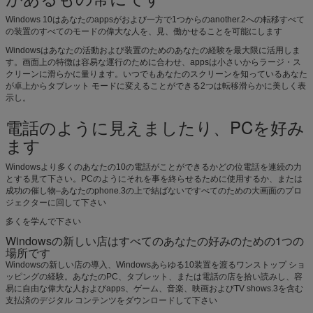
Windows 10はあなたのappsがおよび一方で1つからのanother.2への転移すべて
の装置のすべてのモードの偉大な人を、見、働かせることを可能にします
Windowsはあなたの活動および装置のためのあなたの経験を最大限に活用しま
す。画面上の特徴は容易な運行のために合わせ、appsは小さいからラージ・ス
クリーンに滑らかに量ります。いつでもあなたのスクリーンを知っているあなた
が卓上からタブレット モードに変えることができる2つは転移滑らかに美しく表
示し。
電話のように見えましたり、PCを好み
ます
Windowsより多くのあなたの10の電話がことができるかどの位電話を連続の力
とする見て下さい。PCのようにそれを事を終らせるために使用するか、または
成功の催し物–あなたのphone.3の上で結ばないですべてのための大画面のプロ
ジェクターに回して下さい
多くを学んで下さい
Windowsの新しい店はすべてのあなたの好みのための1つの
場所です
Windowsの新しい店の導入、Windowsあらゆる10装置を渡るワンストップ ショ
ッピングの経験。あなたのPC、タブレット、または電話の店を拾い読みし、容
易に自由な偉大な人およびapps、ゲーム、音楽、映画およびTV shows.3を含む
支払済のデジタル コンテンツをダウンロードして下さい