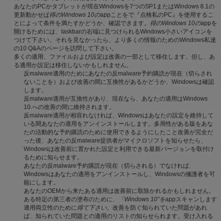
あなたのPCかタブレットが現在Windowsを7つのSP1またはWindows 8.1の
更新動かせば
得のWindows 10の
appことをで『点検私のPC』を使用するこ
とによって条件を満たすかどうか、確認できます。
得のWindows 10の
appを
開けるためには、taskbarの右端に見つけられるWindows小さいアイコンを
つけて下さい。それを見なかったら、より多くの情報のためのWindows私達
の10 Q&Aのページを訪問して下さい。
多くの適用、ファイルおよび設定は改善の一部として移住します。但し、あ
る適用か設定は移住しないかもしれません。
反malware適用のためにあなたの反malware予約購読が現在（切らされ
ないことを）および改善の間に互換性があるかどうか、Windowsは確認
します。
反malware適用が互換性があり、現在なら、あなたの適用はWindows
10.への改善の間に維持されます。
反malware適用が相容れなければ、Windowsはあなたの設定を維持して
いる間あなたの適用をアンインストールします。多用性がある版をあな
たの活動的な予約購読のために使用できるようにしたこと改善が完全だ
った後、あなたの反malware提供者がマイクロソフトを知らせたら、
Windowsは改善前に置かれた設定と利用できる最新バージョンを取付け
るために知らせます。
あなたの反malware予約購読が現在（切らされる）でなければ、
Windowsはあなたの適用をアンインストールし、Windowsの擁護者を可
能にします。
あなたのOEMから来たある適用は改善前に取除かれるかもしれません。
ある特定の第三者の塗布のために、
「Windows 10"を
appスキャンします
適用両立性のために
得て下さい
。改善を防ぐ知られていた問題があれ
ば、知られていた問題との適用のリストの知らせられます。受け入れる