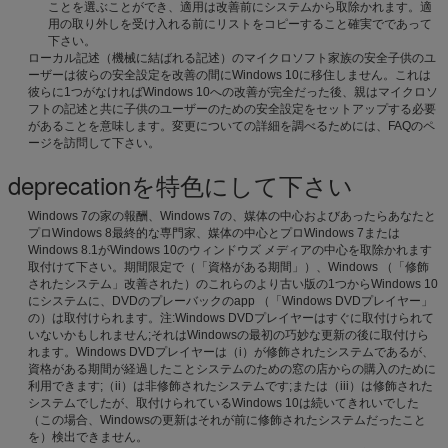
ことを選ぶことができ、適用は改善前にシステムから取除かれます。適
用の取り外しを受け入れる前にリストをコピーすること確実でであって
下さい。
ローカル記述（機械に結ばれる記述）のマイクロソフト家族の安全子供のユ
ーザーは彼らの安全設定を改善の間にWindows 10に移住しません。これは
彼らに1つがなければWindows 10への改善が完全だった後、親はマイクロソ
フトの記述と共に子供のユーザーのための安全設定をセットアップする必要
があることを意味します。変更についての詳細を調べるためには、FAQのペ
ージを訪問して下さい。
deprecationを特色にして下さい
Windows 7の家の報酬、Windows 7の、媒体の中心およびあったらあなたと
プロWindows 8最終的な専門家、媒体の中心とプロWindows 7または
Windows 8.1がWindows 10のウィンドウズ メディアの中心を取除かれます
取付けて下さい。期間限定で（「資格がある期間」）、Windows （「修飾
されたシステム」改善された）のこれらのより古い版の1つからWindows 10
にシステムに、DVDのプレーバックのapp （「Windows DVDプレイヤー」
の）は取付けられます。注:Windows DVDプレイヤーはすぐに取付けられて
いないかもしれません;それはWindowsの最初の巧妙な更新の後に取付けら
れます。Windows DVDプレイヤーは（i）が修飾されたシステムであるが、
資格がある期間が経過したことシステムのための窓の店からの購入のために
利用できます;（ii）は非修飾されたシステムです;または（iii）は修飾された
システムでしたが、取付けられているWindows 10は続いてきれいでした
（この場合、Windowsの更新はそれが前に修飾されたシステムだったこと
を）検出できません。