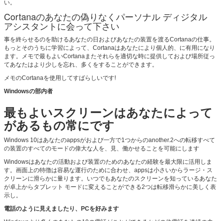
い。
Cortanaのあなたの偽りなくパーソナル ディジタル
アシスタントに会って下さい
事を終らせるのを助けるあなたの日およびあなたの装置を渡るCortanaの仕事。
もっとそのうちに学習によって、Cortanaはあなたにより個人的、に有用になり
ます。メモで最もよいCortanaまたそれらを適切な時に提供しておよび場所従っ
てあなたはより少しを忘れ、多くをすることができます。
メモのCortanaを使用してすばらしいです!
Windowsの部内者
最もよいスクリーンはあなたによって
があるもの常にです
Windows 10はあなたのappsがおよび一方で1つからのanother.2への転移すべて
の装置のすべてのモードの偉大な人を、見、働かせることを可能にします
Windowsはあなたの活動および装置のためのあなたの経験を最大限に活用しま
す。画面上の特徴は容易な運行のために合わせ、appsは小さいからラージ・ス
クリーンに滑らかに量ります。いつでもあなたのスクリーンを知っているあなた
が卓上からタブレット モードに変えることができる2つは転移滑らかに美しく表
示し。
電話のように見えましたり、PCを好みます