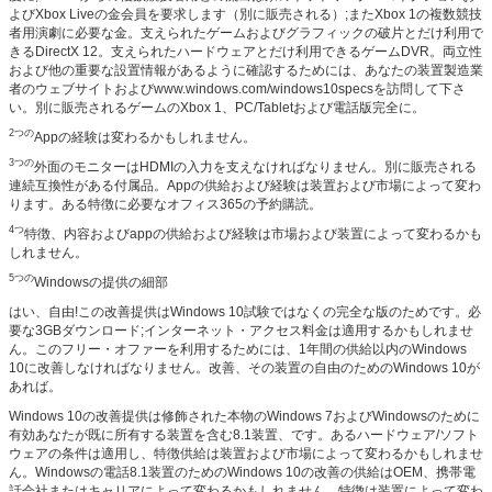
よびXbox Liveの金会員を要求します（別に販売される）;またXbox 1の複数競技
者用演劇に必要な金。支えられたゲームおよびグラフィックの破片とだけ利用で
きるDirectX 12。支えられたハードウェアとだけ利用できるゲームDVR。両立性
および他の重要な設置情報があるように確認するためには、あなたの装置製造業
者のウェブサイトおよびwww.windows.com/windows10specsを訪問して下さ
い。別に販売されるゲームのXbox 1、PC/Tabletおよび電話版完全に。
2つの
Appの経験は変わるかもしれません。
3つの
外面のモニターはHDMIの入力を支えなければなりません。別に販売される
連続互換性がある付属品。Appの供給および経験は装置および市場によって変わ
ります。ある特徴に必要なオフィス365の予約購読。
4つ
特徴、内容およびappの供給および経験は市場および装置によって変わるかも
しれません。
5つの
Windowsの提供の細部
はい、自由!この改善提供はWindows 10試験ではなくの完全な版のためです。必
要な3GBダウンロード;インターネット・アクセス料金は適用するかもしれませ
ん。このフリー・オファーを利用するためには、1年間の供給以内のWindows
10に改善しなければなりません。改善、その装置の自由のためのWindows 10が
あれば。
Windows 10の改善提供は修飾された本物のWindows 7およびWindowsのために
有効あなたが既に所有する装置を含む8.1装置、です。あるハードウェア/ソフト
ウェアの条件は適用し、特徴供給は装置および市場によって変わるかもしれませ
ん。Windowsの電話8.1装置のためのWindows 10の改善の供給はOEM、携帯電
話会社またはキャリアによって変わるかもしれません。特徴は装置によって変わ