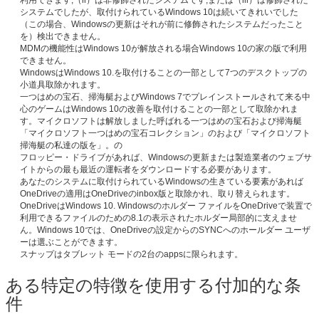
システムでしたが、取付けられているWindows 10は続いてきれいでした
（この場合、Windowsの更新はそれが前に修飾されたシステムだったこと
を）検出できません。
MDMの機能性はWindows 10が解放される場合Windows 10の家の版で利用
できません。
WindowsはWindows 10.を取付けることの一部として7つのデスクトップの
小道具取除かれます。
一つはめの宝石、掃海艇およびWindows 7でプレインストールされて来る中
心のゲームはWindows 10の改善を取付けることの一部として取除かれま
す。マイクロソフトは解放しました呼ばれる一つはめの宝石および掃海艇
「マイクロソフト一つはめの宝石コレクション」のおよび「マイクロソフト
掃海艇の私達の版を」。の
フロッピー・ドライブがあれば、Windowsの更新または製造業者のウェブサ
イトからの最も最近の運転者をダウンロードする必要があります。
あなたのシステムに取付けられているWindowsの生きている要素があれば
OneDriveの適用はOneDriveのinbox版と取除かれ、取り替えられます。
OneDriveはWindows 10. Windowsのホルダー ファイルをOneDriveで装置で
利用できるファイルのための8.1の表示されたホルダー局部的に支えませ
ん。Windows 10では、OneDriveの設定からのSYNCへのホールダー ユーザ
ーは選ぶことができます。
スナップはタブレット モードの2台のappsに限られます。
ある特定の特徴を使用する付加的な条
件