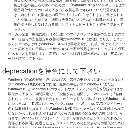
あなたのOEMから来たある適用は改善前に取除かれるかもしれません。
ある特定の第三者の塗布のために、
「Windows 10"を
appスキャンします
適用両立性のために
得て下さい
。改善を防ぐ知られていた問題があれ
ば、知られていた問題との適用のリストの知らせられます。受け入れる
ことを選ぶことができ、適用は改善前にシステムから取除かれます。適
用の取り外しを受け入れる前にリストをコピーすること確実でであって
下さい。
ローカル記述（機械に結ばれる記述）のマイクロソフト家族の安全子供のユ
ーザーは彼らの安全設定を改善の間にWindows 10に移住しません。これは
彼らに1つがなければWindows 10への改善が完全だった後、親はマイクロソ
フトの記述と共に子供のユーザーのための安全設定をセットアップする必要
があることを意味します。変更についての詳細を調べるためには、FAQのペ
ージを訪問して下さい。
deprecationを特色にして下さい
Windows 7の家の報酬、Windows 7の、媒体の中心およびあったらあなたと
プロWindows 8最終的な専門家、媒体の中心とプロWindows 7または
Windows 8.1がWindows 10のウィンドウズ メディアの中心を取除かれます
取付けて下さい。期間限定で（「資格がある期間」）、Windows （「修飾
されたシステム」改善された）のこれらのより古い版の1つからWindows 10
にシステムに、DVDのプレーバックのapp （「Windows DVDプレイヤー」
の）は取付けられます。注:Windows DVDプレイヤーはすぐに取付けられて
いないかもしれません;それはWindowsの最初の巧妙な更新の後に取付けら
れます。Windows DVDプレイヤーは（i）が修飾されたシステムであるが、
資格がある期間が経過したことシステムのための窓の店からの購入のために
利用できます;（ii）は非修飾されたシステムです;または（iii）は修飾された