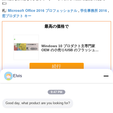
に）
Microsoft Office 2016 プロフェッショナル
学生事務所 2016
札:
,
,
窓プロダクト キー
最高の価格で
Windows 10 プロダクト主専門家
OEM の小売り/USB のフラッシュ
ドライブ/COA ステッカー
続行
Elvis
その他のソフトウェア
多く
9:47 PM
Good day, what product are you looking for?
OEMマイクロソフ
Suitable for ASUS
新しいOEMの勝利
USB3.0
トCOA Windows
TUF RTX3080
7プロ日本語版は
ステム ソ