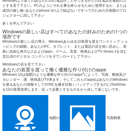
Windowsより多くのあなたの10の電話がことができるかどの位電話を連続の力
とする見て下さい。PCのようにそれを事を終らせるために使用するか、または
成功の催し物–あなたのphone.3の上で結ばないですべてのための大画面のプロ
ジェクターに回して下さい
多くを学んで下さい
Windowsの新しい店はすべてのあなたの好みのための1つの
場所です
Windowsの新しい店の導入、Windowsあらゆる10装置を渡るワンストップ ショ
ッピングの経験。あなたのPC、タブレット、または電話の店を拾い読みし、容
易に自由な偉大な人およびapps、ゲーム、音楽、映画およびTV shows.3を含む
支払済のデジタル コンテンツをダウンロードして下さい
Windowsの店を見て下さい
あなたの装置を渡って働く優雅な作り付けのapps
4
Windows 10は地図のような優雅な作り付けのapps
によって、写真、郵便及び
カレンダー、溝、映画及びTV来ます。そしてこれらのappsはあなたのWindows
を渡るあなたの情報そしてSYNCを継ぎ目無くバックアップするのにOneDrive
を10の装置使用します、従って必要とするものをから決して遠くないです。
地図の
写真郵便