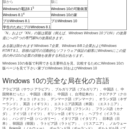
版から
版に
5
Windowsの電話8.1
Windows 10の可動装置
4
Windows 8.1
Windows 10の家
プロWindows 8.1
プロWindows 10
学生のためにプロWindows 8.1
「N」および「KN」の版は親版（例えば、Windows Windows 10プロN）の改善
道にへの7つの専門家Nの改善続きます。
ある版は除かれます:Windows 7企業、Windows 8/8.1企業およびWindows
RT/RT 8.1。容積の認可の活動的なソフトウェア保証の顧客にWindowsにこの提
供の外の10の企業の供物を改善する利点があります。
Windows 10の各版で利用できる主要特点を見、比較するためにWindows 10の
版ページを見て下さい:家プロWindows 10およびWindows 10
Windows 10の完全な局在化の言語
アラビア語（サウジ アラビア）、ブルガリア語（ブルガリア）、中国語（、中
国簡単だった）、中国語（香港）、中国語（、台湾従来の）、クロアチア（クロ
アチア）、チェコ（チェコ）、デンマーク語（デンマーク）、オランダ語（ネザ
ーランド）、英語（イギリス）、エストニア語英語（米国） （エストニア）、
フィンランド（フィンランド）、フランス語（フランス）、フランス語（カナ
ダ）、ドイツ語（ドイツ）、ギリシャ語（ギリシャ）、ヘブライ（イスラエ
ル）、ハンガリー語（ハンガリー）、イタリア語（イタリア）、日本語（日
本）、韓国語（韓国）、ラトビア語（ラトビア）、（リスアニア）、ノルウェー
語、Bokmål （ノルウェー）、ポーランド語（ポーランド）、ポルトガル語（ブ