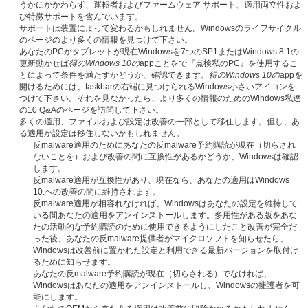
うかにかかわらず、運転者およびファームウェア サポート、適用両立性およ
び特徴サポートを含んでいます。
サポートは装置によって変わるかもしれません。Windowsのライフサイクル
のページのより多くの情報を見つけて下さい。
あなたのPCかタブレットが現在Windowsを7つのSP1またはWindows 8.1の
更新動かせば
得のWindows 10の
appことをで『点検私のPC』を使用するこ
とによって条件を満たすかどうか、確認できます。
得のWindows 10の
appを
開けるためには、taskbarの右端に見つけられるWindows小さいアイコンを
つけて下さい。それを見なかったら、より多くの情報のためのWindows私達
の10 Q&Aのページを訪問して下さい。
多くの適用、ファイルおよび設定は改善の一部として移住します。但し、あ
る適用か設定は移住しないかもしれません。
反malware適用のためにあなたの反malware予約購読が現在（切らされ
ないことを）および改善の間に互換性があるかどうか、Windowsは確認
します。
反malware適用が互換性があり、現在なら、あなたの適用はWindows
10.への改善の間に維持されます。
反malware適用が相容れなければ、Windowsはあなたの設定を維持して
いる間あなたの適用をアンインストールします。多用性がある版をあな
たの活動的な予約購読のために使用できるようにしたこと改善が完全だ
った後、あなたの反malware提供者がマイクロソフトを知らせたら、
Windowsは改善前に置かれた設定と利用できる最新バージョンを取付け
るために知らせます。
あなたの反malware予約購読が現在（切らされる）でなければ、
Windowsはあなたの適用をアンインストールし、Windowsの擁護者を可
能にします。