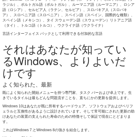
ラジル）、ポルトガル語（ポルトガル）、ルーマニア語（ルーマニア）、ロシア
語（ロシア）、セルビア人（ラテン、セルビア）、スロバキア人（スロバキ
ア）、スロベニア語（スロベニア）、スペイン語（スペイン、国際的な種類）、
スペイン語（メキシコ）、タイ スウェーデン語（スウェーデン）リトアニア語
（タイ）、トルコ語（トルコ）、ウクライナ語（ウクライナ）
言語インターフェイス パックとして利用できる付加的な言語
それはあなたが知ってい
るWindows、よりよいだ
けです
よく知られた、最新
既によく知られた開始メニューを持つ専門家、タスク バーおよび卓上です。生
きているタイルは最もどんな問題流すことを、直ちにかの更新を提供します。
Windows 10はあなたが既に所有するハードウェア、ソフトウェアおよびペリフ
ェラルと互換性があるように設計されています。そして常可能にされた更新の助
けあなたの装置の支えられた寿命のための特徴そして保証で現在にとどまりま
す。
これはWindows 7.とWindows 8の強さを結合します。