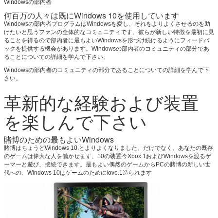
Windowsの部内者
何百万の人々は既にWindows 10を使用しています
Windowsの部内者プログラムはWindowsを愛し、それをよりよくさせるのを助
けたいと思うファンの全体的なコミュニティです。彼らが新しい特徴を最初に見
ることを得るので部内者に最もよいWindowsを形づけ続けるようにフィードバ
ックを提供する機会があります。Windowsの部内者のコミュニティの部分であ
ることについての詳細を学んで下さい。
Windowsの部内者のコミュニティの部分であることについての詳細を学んで下
さい。
革新的な経験および装置
を楽しんで下さい
賭博のための最もよいWindows
賭博はちょうどWindows 10.とよりよくなりました。だけでなく、あなたの既存
のゲームは偉大な人を働かせます、10の装置今Xbox 1およびWindowsを渡るゲ
ーマーと遊び、接続できます。最もよい偶然のゲームからPCの賭博の新しい世
代への、Windows 10はゲームのためにlove.1造られます