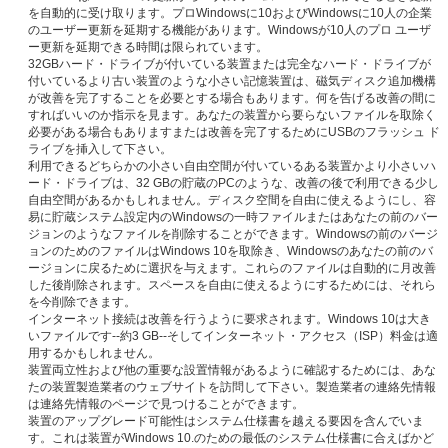
を自動的に受け取ります。プロWindowsに10およびWindowsに10人の企業
のユーザー更新を延期する機能があります。Windowsが10人のプロ ユーザ
ー更新を延期できる時間は限られています。
32GBハード・ドライブが付いている装置または完全なハード・ドライブが
付いているより古い装置のような小さい記憶装置は、磁気ディスク追加機構
が改善を完了することを必要とする場合もあります。何を告げる改善の間に
すればいいのか指示を見ます。あなたの装置から要らないファイルを取除く
必要がある場合もありますまたは改善を完了するためにUSBのフラッシュ ド
ライブを挿入して下さい。
利用できるどちらかの小さい自由空間が付いているある装置かより小さいハ
ード・ドライブは、32 GBの貯蔵のPCのような、改善の後で利用できる少し
自由空間があるかもしれません。ディスク空間を自由に使えるようにし、容
易に貯蔵システム設定内のWindowsの一時ファイルまたはあなたの前のバー
ジョンのようなファイルを削除することができます。Windowsの前のバージ
ョンのためのファイルはWindows 10を取除き、Windowsのあなたの前のバ
ージョンに戻るために選択を与えます。これらのファイルは自動的に月改善
した後削除されます。スペースを自由に使えるようにするためには、それら
を今削除できます。
インターネット接続は改善を行うように要求されます。Windows 10は大き
いファイルです--約3 GB--そしてインターネット・アクセス（ISP）料金は適
用するかもしれません。
装置両立性および他の重要な設置情報があるように確認するためには、あな
たの装置製造業者のウェブサイトを訪問して下さい。製造業者の連絡先情報
は連絡先情報のページで見つけることができます。
装置のアップグレード可能性はシステム仕様書を越える要因を含んでいま
す。これは装置がWindows 10.のための最低のシステム仕様書に合えばかど