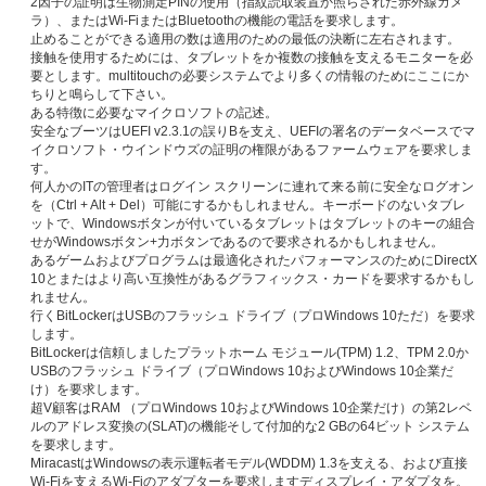
2因子の証明は生物測定PINの使用（指紋読取装置か照らされた赤外線カメ
ラ）、またはWi-FiまたはBluetoothの機能の電話を要求します。
止めることができる適用の数は適用のための最低の決断に左右されます。
接触を使用するためには、タブレットをか複数の接触を支えるモニターを必
要とします。multitouchの必要システムでより多くの情報のためにここにか
ちりと鳴らして下さい。
ある特徴に必要なマイクロソフトの記述。
安全なブーツはUEFI v2.3.1の誤りBを支え、UEFIの署名のデータベースでマ
イクロソフト・ウインドウズの証明の権限があるファームウェアを要求しま
す。
何人かのITの管理者はログイン スクリーンに連れて来る前に安全なログオン
を（Ctrl + Alt + Del）可能にするかもしれません。キーボードのないタブレ
ットで、Windowsボタンが付いているタブレットはタブレットのキーの組合
せがWindowsボタン+力ボタンであるので要求されるかもしれません。
あるゲームおよびプログラムは最適化されたパフォーマンスのためにDirectX
10とまたはより高い互換性があるグラフィックス・カードを要求するかもし
れません。
行くBitLockerはUSBのフラッシュ ドライブ（プロWindows 10ただ）を要求
します。
BitLockerは信頼しましたプラットホーム モジュール(TPM) 1.2、TPM 2.0か
USBのフラッシュ ドライブ（プロWindows 10およびWindows 10企業だ
け）を要求します。
超V顧客はRAM （プロWindows 10およびWindows 10企業だけ）の第2レベ
ルのアドレス変換の(SLAT)の機能そして付加的な2 GBの64ビット システム
メッセージ
を要求します。
MiracastはWindowsの表示運転者モデル(WDDM) 1.3を支える、および直接
Wi-Fiを支えるWi-Fiのアダプターを要求しますディスプレイ・アダプタを。