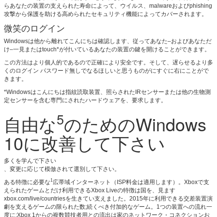
らあなたの装置の支えられた寿命によって、ウイルス、malwareおよびphishing
攻撃から保護を助ける高められたセキュリティ機能によってカバーされます。
微笑のログイン
Windowsは他から離れてこんにちは確認します、従ってあなた–およびあなただ
け–一見またはtouch*が付いているあなたの装置の鍵を開けることができます。
この方法はより個人的であるので正確により安全です。そして、遅らせるより多
くのログイン パスワード無しでなるほしいと思うものがにすぐに右にことがで
きます。
*Windowsはこんにちは指紋読取装置、照らされたIRセンサーまたは他の生物測
定センサーを含む専門にされたハードウェアを、要求します。
5
自由な
のためのWindows
10に改善して下さい
多くを学んで下さい
、変更に応じて模倣されて選別して下さい。
1
ある特徴に必要な
広帯域インターネット（ISP料金は適用します）。Xboxで支
えられたゲームとだけ利用できるXbox Liveの特徴は国を、見ます
xbox.com/live/countriesを生きてい支えました。2015年に利用できる交差装置演
劇を支えるゲームの限られた数;続くべき付加的なゲーム。1つの装置への流れ一
度に;Xbox 1からの複数競技者用との流出は家のネットワーク・コネクションお