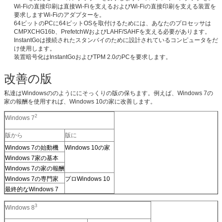
折り返しご連絡いたします！
Wi-Fiの直接印刷は直接Wi-Fiを支えるおよびWi-Fiの直接印刷を支える装置を
要求しますWi-Fiのアダプターを。
64ビットのPCに64ビットOSを取付けるためには、あなたのプロセッサは
CMPXCHG16b、PrefetchWおよびLAHF/SAHFを支える必要があります。
InstantGoは接続されたスタンバイのために設計されているコンピュータをだ
け使用します。
装置暗号化はInstantGoおよびTPM 2.0のPCを要求します。
改善の版
私達はWindowsののようににそっくりの版の保ちます。例えば、Windows 7の
家の報酬を使用すれば、Windows 10の家に改善します。
2
Windows 7
版から
版に
Windows 7の始動機
Windows 10の家
Windows 7家の基本
Windows 7の家の報酬
送信
Windows 7の専門家
プロWindows 10
最終的なWindows 7
3
Windows 8