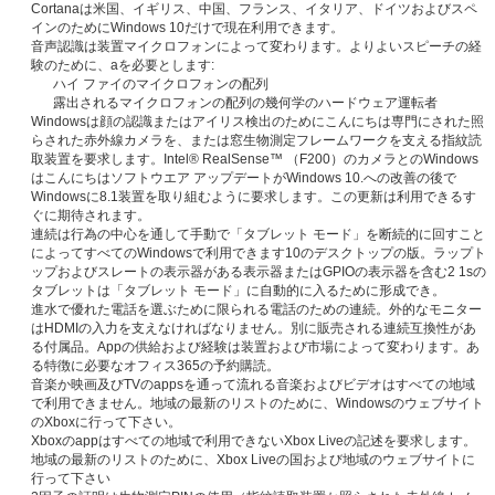
Cortanaは米国、イギリス、中国、フランス、イタリア、ドイツおよびスペ
インのためにWindows 10だけで現在利用できます。
音声認識は装置マイクロフォンによって変わります。よりよいスピーチの経
験のために、aを必要とします:
ハイ ファイのマイクロフォンの配列
露出されるマイクロフォンの配列の幾何学のハードウェア運転者
Windowsは顔の認識またはアイリス検出のためにこんにちは専門にされた照
らされた赤外線カメラを、または窓生物測定フレームワークを支える指紋読
取装置を要求します。Intel® RealSense™ （F200）のカメラとのWindows
はこんにちはソフトウエア アップデートがWindows 10.への改善の後で
Windowsに8.1装置を取り組むように要求します。この更新は利用できるす
ぐに期待されます。
連続は行為の中心を通して手動で「タブレット モード」を断続的に回すこと
によってすべてのWindowsで利用できます10のデスクトップの版。ラップト
ップおよびスレートの表示器がある表示器またはGPIOの表示器を含む2 1sの
タブレットは「タブレット モード」に自動的に入るために形成でき。
進水で優れた電話を選ぶために限られる電話のための連続。外的なモニター
はHDMIの入力を支えなければなりません。別に販売される連続互換性があ
る付属品。Appの供給および経験は装置および市場によって変わります。あ
る特徴に必要なオフィス365の予約購読。
音楽か映画及びTVのappsを通って流れる音楽およびビデオはすべての地域
で利用できません。地域の最新のリストのために、Windowsのウェブサイト
のXboxに行って下さい。
Xboxのappはすべての地域で利用できないXbox Liveの記述を要求します。
地域の最新のリストのために、Xbox Liveの国および地域のウェブサイトに
行って下さい