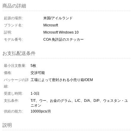
商品の詳細
起源の場所:
米国/アイルランド
ブランド名:
Microsoft
証明:
Microsoft Windows 10
モデル番号:
COA 免許証のステッカー
お支払配送条件
最小注文数量:
5枚
価格:
交渉可能
パッケージの詳
工場によって密封される小売り箱/OEM
細:
受渡し時間:
1-3日
支払条件:
T/T、ウー、お金のグラム、L/C、D/A、D/P、ウェスタン・ユ
ニオン
供給の能力:
10000pcs/月
説明