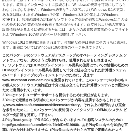
ります。装置はインターネットに接続され、Windowsの更新を可能にしてもら
わなければなりません。Windows必要な7つのSP1およびWindows 8.1の更新。
ある版は除かれます:Windows 7企業、Windows 8/8.1企業およびWindows
RT/RT 8.1。容積の認可の活動的なソフトウェア保証の顧客にWindowsにこの提
供の外の10の企業の供物を改善する利点があります。両立性および他の重要な
設置情報があるように確認するためには、あなたの装置製造業者のウェブサイト
およびWindows 10の指定のページを訪問して下さい。
Windows 10は自動的に更新されます。付加的な条件は更新にそのうちに適用し
ます。細部についてはWindows 10の改善のページを見て下さい。
このパッケージのソフトウェアがデスクトップのオペレーティング システム ソ
フトウェアなら、次のように取付けられ、使用されるかもしれません:
1。ソフトウェアはOEMのプレインストール用具の使用についての情報のための
OEMのプレインストール用具を使用して十分に組み立てられた計算機システム
のハード・ドライブのプレインストールのために、見ます
www.microsoft.com/oem/opkを意図されています。このパッケージの中の各々
の個人のソフトウェア免許証は十分に組み立てられた計算機システムとの配分の
ために意図されています。
2.Youはエンド ユーザー サポートを提供するために責任があります。
3.Youはで定義される領域のこのパッケージか内容を提供するかもしれませ
ん:www.microsoft.com/oem/sblicense/territory。それ以上の細部および完全
な条件のために、このパッケージの反対側でマイクロソフトOEMのシステム ビ
ルダー免許証を見直して下さい。
4.PlayRead.youは「PR SOC」が含んでいるすべての顧客システムのための
http://go.microsoft.com/fwlink/?linkID=519068にあるPlayReadyの付加的な言
葉に従わなければなりません（PlayReadyのそれらの言葉で定義されたよう