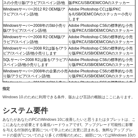
スの小売り版/アラビア/スペイン語/他
版/PKC/USB/OEM/COAのステッカー
Windowsサーバー2012 R2 OEM版/ア
Adobe Photoshop CCは版/PKC
ラビア/スペイン語/他
を/USB/OEM/COAのステッカー小売り
します
Windowsサーバー2008年のStd小売り
Adobe Photoshop CS6の標準的な小売
版/アラビア/スペイン語/他
り版/PKC/USB/OEM/COAのステッカー
Windowsサーバー2008 R2 OEM版/ア
Adobe Photoshop CS6の標準的な小売
ラビア/スペイン語/他
り版/PKC/USB/OEM/COAのステッカー
Windowsサーバー2008 R2は版を/アラ
Adobe Photoshop CS6の標準的な小売
ビア/スペイン語/他小売りします
り版/PKC/USB/OEM/COAのステッカー
SQLサーバー2008 R2は版を/アラビア/
Adobe Photoshop CS6の標準的な小売
スペイン語/他小売りします
り版/PKC/USB/OEM/COAのステッカー
Windowsサーバー2008年の企業の小売
Adobe Photoshop CS6の標準的な小売
り版/アラビア/スペイン語/他
り版/PKC/USB/OEM/COAのステッカー
Windowsサーバー2012年のStd小売り
Adobe Photoshop CS6の標準的な小売
版/アラビア/スペイン語/他
り版/PKC/USB/OEM/COAのステッカー
指定
Windowsサーバー2012年のStd小売り
Adobe Photoshop CS6の標準的な小売
Windows 10.のために利用できる条件、版および言語の概観はここにあります。
版/アラビア/スペイン語/他
り版/PKC/USB/OEM/COAのステッカー
システム要件
あなたがあなたのPCのWindows 10に改善したいと思うまたはタブレットは、こ
こにあなたが必要とする最低ハードウェアですf。アップグレード可能性に影響
を与える付加的な要因について学ぶために次更に読まれる。無料なアップ グレ
1
ードの提供
についてのより多くの情報のために、細部についてはWindows 10の