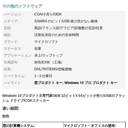
その他のソフトウェア
バージョン:
COA/小売り/OEM
メディア:
32bit/64 のビット/USB 抜け目がない媒体
言語:
英語/フランス語/アラビア語/複数の言語/任意
保証:
活発化項目のための生命時間
ブランド:
マイクロソフト
ステータス:
在庫
アプリケーション:
卓上/ラップトップ
引用語句:
卸売/EXW （工場）
出荷:
DHL/TNT/EMS/空輸貨物
リードタイム:
1~ 3 仕事日
窓プロダクト キー
Windows 10 プロ プロダクト キー
ハイライト:
,
Windows 10プロダクト主専門家OEM 32ビットX 64ビット小売り/USBのフラッ
シュ ドライブ/COAステッカー
速い細部:
卸売
窓の計算機システム:
マイクロソフト・オフィスの塗布: