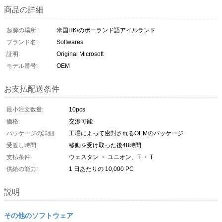
商品の詳細
起源の場所:
米国HK/のポーランド語アイルランド
ブランド名:
Softwares
証明:
Original Microsoft
モデル番号:
OEM
お支払配送条件
最小注文数量:
10pcs
価格:
交渉可能
パッケージの詳細:
工場によって密封されるOEMのパッケージ
受渡し時間:
移動を受け取った後48時間
支払条件:
ウェスタン ・ ユニオン、T ・ T
供給の能力:
1 日あたりの 10,000 PC
説明
その他のソフトウェア