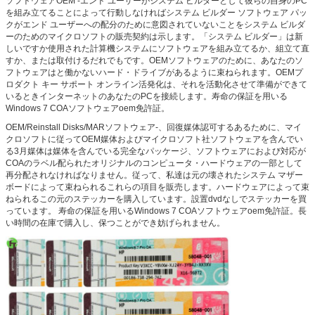
ソフトウェアOEM -エンド ユーザーがシステム ビルダーとして彼らの自身のPC
を組み立てることによって行動しなければシステム ビルダー ソフトウェア パッ
クがエンド ユーザーへの配分のために意図されていないことをシステム ビルダ
ーのためのマイクロソフトの販売契約は示します。「システム ビルダー」は新
しいですか使用された計算機システムにソフトウェアを組み立てるか、組立て直
すか、または取付けるだれでもです。OEMソフトウェアのために、あなたのソ
フトウェアはと働かないハード・ドライブがあるように束ねられます。OEMプ
ロダクト キー サポート オンライン活発化は、それを活動化させて準備ができて
いるときインターネットのあなたのPCを接続します。寿命の保証を用いる
Windows 7 COAソフトウェアoem免許証。
OEM/Reinstall Disks/MARソフトウェア-、回復媒体認可するあるために、マイ
クロソフトに従ってOEM媒体およびマイクロソフト社ソフトウェアを含んでい
る3月媒体は媒体を含んでいる完全なパッケージ、ソフトウェアにおよび対応が
COAのラベル配られたオリジナルのコンピュータ・ハードウェアの一部として
再分配されなければなりません。従って、私達は元の壊されたシステム マザー
ボードによって束ねられるこれらの項目を販売します。ハードウェアによって束
ねられるこの元のステッカーを購入しています。設置dvdなしでステッカーを買
っています。 寿命の保証を用いるWindows 7 COAソフトウェアoem免許証。長
い時間の在庫で購入し、保つことができ妨げられません。