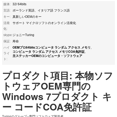
媒体:
32/ 64bits
言語:
ポーランド英語、イタリア語 フランス語
キー:
真新しいOEMのキー
活発
サポート マイクロソフトのオンライン活発化
化:
skype:
ジョニーTuring
保証:
寿命
OEMプロ64bitsコンピュータ ランダム アクセス メモリ
ハイ
,
コンピュータ ランダム アクセス メモリCOA免許証
,
ライ
主ステッカーOEMのコンピュータ・ソフトウェア
ト:
プロダクト項目: 本物ソフ
トウェアOEM専門の
Windows 7プロダクト キ
ー コードCOA免許証
Turingのグループ--専門ソフトウェア製造者