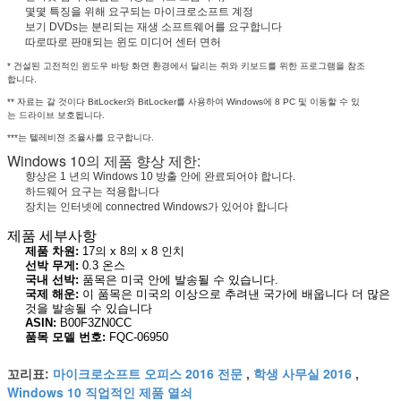
몇몇 특징을 위해 요구되는 마이크로소프트 계정
보기 DVDs는 분리되는 재생 소프트웨어를 요구합니다
따로따로 판매되는 윈도 미디어 센터 면허
* 건설된 고전적인 윈도우 바탕 화면 환경에서 달리는 쥐와 키보드를 위한 프로그램을 참조
합니다.
** 자료는 갈 것이다 BitLocker와 BitLocker를 사용하여 Windows에 8 PC 및 이동할 수 있
는 드라이브 보호됩니다.
***는 텔레비젼 조율사를 요구합니다.
Windows 10의 제품 향상 제한:
향상은 1 년의 Windows 10 방출 안에 완료되어야 합니다.
하드웨어 요구는 적용합니다
장치는 인터넷에 connectred Windows가 있어야 합니다
제품 세부사항
제품 차원:
17의 x 8의 x 8 인치
선박 무게:
0.3 온스
국내 선박:
품목은 미국 안에 발송될 수 있습니다.
국제 해운:
이 품목은 미국의 이상으로 추려낸 국가에 배웁니다 더 많은
것을 발송될 수 있습니다
ASIN:
B00F3ZN0CC
품목 모델 번호:
FQC-06950
마이크로소프트 오피스 2016 전문
학생 사무실 2016
꼬리표:
,
,
Windows 10 직업적인 제품 열쇠