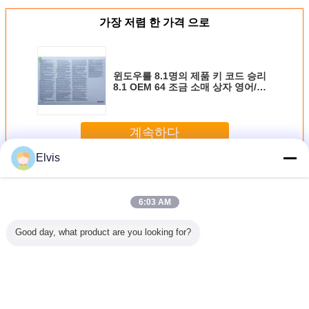
가장 저렴 한 가격 으로
윈도우를 8.1명의 제품 키 코드 승리
8.1 OEM 64 조금 소매 상자 영어/프
랑스어 만회하십시오
계속하다
Elvis
기타 소프트웨어
더 많은 것
6:03 AM
Good day, what product are you looking for?
OEM Microsoft
Suitable for ASUS
새로운 OEM 승리
USB3.0 
COA Windows 11
TUF RTX3080
7 직업적인 일본어
스템 소
Pro OEM 소매 상
O10G V2
버전은 32Bits x
32/64Bit
자 32 X 64 비트
GAMING LHR
64Bits 공장 온라인
직업적인 
gaming agent live
활성화 보장을 밀
라인 활성
broadcast
봉했습니다
사람 
언어를 바꾸십시오