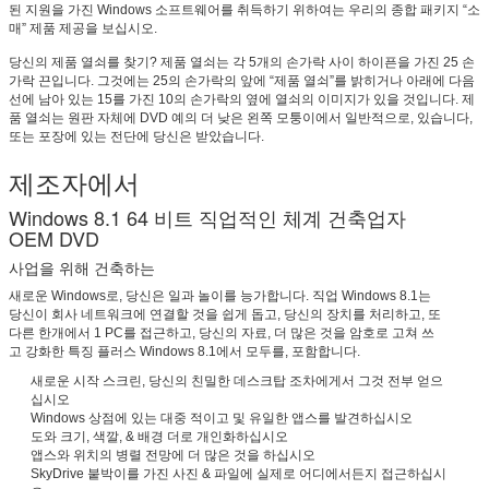
된 지원을 가진 Windows 소프트웨어를 취득하기 위하여는 우리의 종합 패키지 “소
매” 제품 제공을 보십시오.
당신의 제품 열쇠를 찾기? 제품 열쇠는 각 5개의 손가락 사이 하이픈을 가진 25 손
가락 끈입니다. 그것에는 25의 손가락의 앞에 “제품 열쇠”를 밝히거나 아래에 다음
제출
선에 남아 있는 15를 가진 10의 손가락의 옆에 열쇠의 이미지가 있을 것입니다. 제
품 열쇠는 원판 자체에 DVD 예의 더 낮은 왼쪽 모퉁이에서 일반적으로, 있습니다,
또는 포장에 있는 전단에 당신은 받았습니다.
제조자에서
Windows 8.1 64 비트 직업적인 체계 건축업자
OEM DVD
사업을 위해 건축하는
새로운 Windows로, 당신은 일과 놀이를 능가합니다. 직업 Windows 8.1는
당신이 회사 네트워크에 연결할 것을 쉽게 돕고, 당신의 장치를 처리하고, 또
다른 한개에서 1 PC를 접근하고, 당신의 자료, 더 많은 것을 암호로 고쳐 쓰
고 강화한 특징 플러스 Windows 8.1에서 모두를, 포함합니다.
새로운 시작 스크린, 당신의 친밀한 데스크탑 조차에게서 그것 전부 얻으
십시오
Windows 상점에 있는 대중 적이고 및 유일한 앱스를 발견하십시오
도와 크기, 색깔, & 배경 더로 개인화하십시오
앱스와 위치의 병렬 전망에 더 많은 것을 하십시오
SkyDrive 붙박이를 가진 사진 & 파일에 실제로 어디에서든지 접근하십시