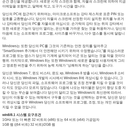
순간 갱신을 제공합니다. 새로운 시작 스크린과 함께, 자물쇠 스크린에 의하여 지금
이메일을 포함하고, 달력에 적고, 도구가 시간을 잽니다.
당신의 PC에 접근하기 위하여는, 마이크로소프트는 강타 제스처로 표준 PIN 또는
암호를 교환했습니다; 당신이 자물쇠 스크린에 선정한 미리 설치한 위치를 누르거
나 강타해서 당신의 PC를 자물쇠로 여십시오. 손가락의 강타 또는 쥐의 강타에서
또한 새로운 기능이 당신이 열리는, 은신처를 가까운 찾는 것을 허용하거나, 당신의
마음에 드는 소프트웨어 프로그램, 사이즈를 바꾸거나, 다수 앱스를 동시에 달립니
다.
Windows는 또한 당신의 PC를 그것의 기존하는 안전 장치를 밀어주고
“SmartScreen 추가해서 더 안전해던 시키기 위하여 수정했습니다,”를 의심스러운
프로그램 또는 앱스가 당신의 기계에 설치되어 이곤 또는 달리는 것을 막을 것이다
행위. 마지막으로, Windows 8는 또한 Windows의 새로운 출발점 사용자에게 그리
고 명료한 버전을 주기 위하여 능력 자체가 “상쾌하게 하는” 당신을 줍니다.
당신은 Windows 7, 윈도 비스타, 윈도 xp, Windows 8 방출 시사, Windows 8 소비
자 시사, 또는 Windows 개발자 시사에서 Windows 8에 격상시킬 수 있습니다, 그
러나 당신은 당신의 파일, 소프트웨어 프로그램 및 조정 전부를 지킬 수 없을 것이
다 지도 것입니다 모르지 않았습니다. 다음에 나오는 테이블은 당신이 향상 도중 지
킬 수 있는 무슨을 보여줍니다 당신이 달리고 있는 Windows의 최신판에 따라서.
당신이 이동할 수 있는 매체에서 구두를 신기는 것을 선택하는 경우에, 당신은 당신
이 격상시킬 경우 Windows 당신의 소프트웨어 프로그램, 조정, 또는 개인 파일을
지킬 수 없을 것입니다.
win8/8.1 시스템 요구조건
1GHz 또는 더 빠른 32 비트의 (x86) 또는 64 비트 (x64) 가공업자
1GB 렘 ((64 비트) 32 비트)/2GB 렘