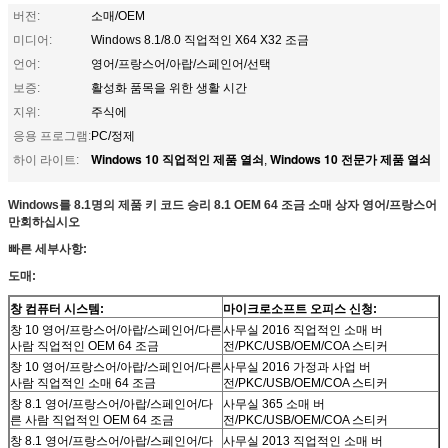
버전:
소매/OEM
미디어:
Windows 8.1/8.0 직업적인 X64 X32 조금
언어:
영어/프랑스어/아랍/스페인어/선택
보증:
활성화 품목을 위한 생활 시간
지위:
주식에
응용 프로그램:
PC/정제
Windows 10 직업적인 제품 열쇠
Windows 10 전문가 제품 열쇠
하이 라이트:
,
Windows를 8.1명의 제품 키 코드 승리 8.1 OEM 64 조금 소매 상자 영어/프랑스어
만회하십시오
빠른 세부사항:
도매:
창 컴퓨터 시스템:
마이크로소프트 오피스 신청:
창 10 영어/프랑스어/아랍/스페인어/다른
사무실 2016 직업적인 소매 버
사람 직업적인 OEM 64 조금
전/PKC/USB/OEM/COA 스티커
창 10 영어/프랑스어/아랍/스페인어/다른
사무실 2016 가정과 사업 버
사람 직업적인 소매 64 조금
전/PKC/USB/OEM/COA 스티커
창 8.1 영어/프랑스어/아랍/스페인어/다
사무실 365 소매 버
른 사람 직업적인 OEM 64 조금
전/PKC/USB/OEM/COA 스티커
창 8.1 영어/프랑스어/아랍/스페인어/다
사무실 2013 직업적인 소매 버