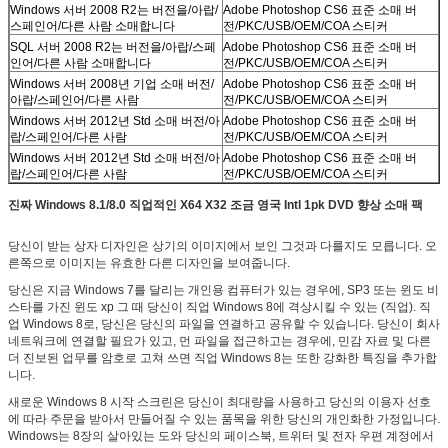
Windows 서버 2008 R2는 버전을/아랍/
Adobe Photoshop CS6 표준 소매 버
스페인어/다른 사람 소매합니다
전/PKC/USB/OEM/COA 스티커
SQL 서버 2008 R2는 버전을/아랍/스페
Adobe Photoshop CS6 표준 소매 버
인어/다른 사람 소매합니다
전/PKC/USB/OEM/COA 스티커
Windows 서버 2008년 기업 소매 버전/
Adobe Photoshop CS6 표준 소매 버
아랍/스페인어/다른 사람
전/PKC/USB/OEM/COA 스티커
Windows 서버 2012년 Std 소매 버전/아
Adobe Photoshop CS6 표준 소매 버
랍/스페인어/다른 사람
전/PKC/USB/OEM/COA 스티커
Windows 서버 2012년 Std 소매 버전/아
Adobe Photoshop CS6 표준 소매 버
랍/스페인어/다른 사람
전/PKC/USB/OEM/COA 스티커
진짜 Windows 8.1/8.0 직업적인 X64 X32 조금 영국 Intl 1pk DVD 향상 소매 팩
당신이 받는 상자 디자인은 상기의 이미지에서 보인 그것과 다를지도 모릅니다. 오
른쪽으로 이미지는 유효한 다른 디자인을 보여줍니다.
당신은 지금 Windows 7를 달리는 개인용 컴퓨터가 있는 경우에, SP3 또는 윈도 비
스타를 가진 윈도 xp 그 때 당신이 직업 Windows 8에 격상시킬 수 있는 (직업). 직
업 Windows 8로, 당신은 당신의 파일을 연결하고 공유할 수 있습니다. 당신이 회사
네트워크에 연결할 필요가 있고, 먼 파일을 접근하고는 경우에, 민감 자료 및 다른
더 진보된 업무를 암호로 고쳐 쓰면 직업 Windows 8는 또한 강화한 특징을 추가합
니다.
새로운 Windows 8 시작 스크린은 당신이 최대량을 사용하고 당신의 이용자 선호
에 따라 주문을 받아서 만들어질 수 있는 품목을 위한 당신의 개인화한 가정입니다.
Windows는 8장의 살아있는 도와 당신의 페이스북, 트위터 및 전자 우편 계정에서