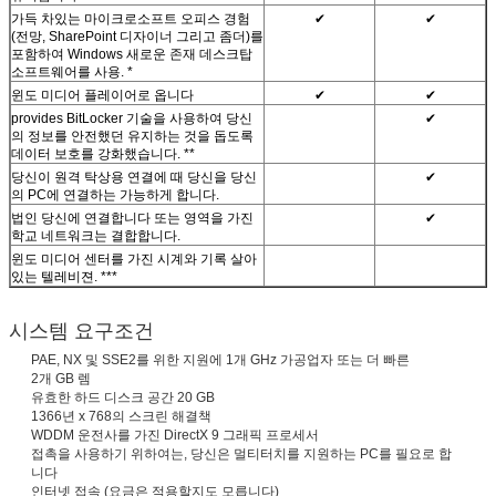
가득 차있는 마이크로소프트 오피스 경험
✔
✔
(전망, SharePoint 디자이너 그리고 좀더)를
포함하여 Windows 새로운 존재 데스크탑
소프트웨어를 사용. *
윈도 미디어 플레이어로 옵니다
✔
✔
provides BitLocker 기술을 사용하여 당신
✔
의 정보를 안전했던 유지하는 것을 돕도록
데이터 보호를 강화했습니다. **
당신이 원격 탁상용 연결에 때 당신을 당신
✔
의 PC에 연결하는 가능하게 합니다.
법인 당신에 연결합니다 또는 영역을 가진
✔
학교 네트워크는 결합합니다.
윈도 미디어 센터를 가진 시계와 기록 살아
있는 텔레비젼. ***
시스템 요구조건
PAE, NX 및 SSE2를 위한 지원에 1개 GHz 가공업자 또는 더 빠른
2개 GB 렘
유효한 하드 디스크 공간 20 GB
1366년 x 768의 스크린 해결책
WDDM 운전사를 가진 DirectX 9 그래픽 프로세서
접촉을 사용하기 위하여는, 당신은 멀티터치를 지원하는 PC를 필요로 합
니다
인터넷 접속 (요금은 적용할지도 모릅니다)