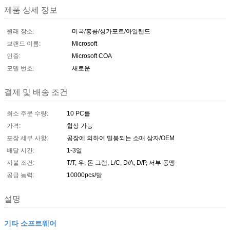
제품 상세 정보
원래 장소:
미국/홍콩/싱가포르/아일랜드
브랜드 이름:
Microsoft
인증:
Microsoft COA
모델 번호:
새로운
결제 및 배송 조건
최소 주문 수량:
10 PC를
가격:
협상 가능
포장 세부 사항:
공장에 의하여 밀봉되는 소매 상자/OEM
배달 시간:
1-3일
지불 조건:
T/T, 우, 돈 그램, L/C, D/A, D/P, 서부 동맹
공급 능력:
10000pcs/달
설명
기타 소프트웨어