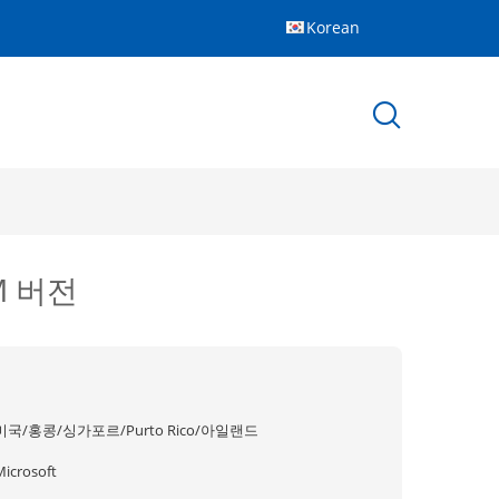
Korean
M 버전
미국/홍콩/싱가포르/Purto Rico/아일랜드
Microsoft