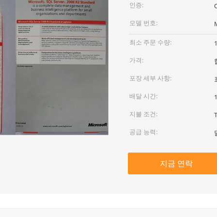
인증:
O
모델 번호:
최소 주문 수량:
가격:
포장 세부 사항:
배달 시간:
지불 조건:
공급 능력:
지금 연락