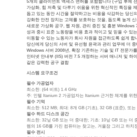
5개의 클라이언트 액세스 면허를 포함합니다 (구입 후에 
가상화, 힘 저축 및 다루기 쉬움을 위한 혁신적인 특징을
돕고 있는 동안 시간을 절약하고는 비용을 삭감하는 당신
강화한 안전 장치는 고체를 보호하는 것을, 돕도록 높게 신
새로운 가상화 공구, 웹 자원, 관리 증진 및 흥분 Wind
성과 중시 표준 노동량을 비용 효과 적이고 및 믿을 수 있
이동할 수 있는 노동자가 회사 자원을 접근하도록 쉽게 합
당신에게 당신의 서버 및 유선형 윤곽과 관리 업무에 더 중
Windows 서버 2008년, 확장 기존하는 기술 및 IT
인터넷 안내부 (IIS) 버전 7.5 개정하는 서버 매니저 및 하
같은 강력한 공구 결합
시스템 요구조건
필수 가공업자
최소한: (64 비트) 1.4 GHz
주: 인텔 Itanium 2 가공업자는 Itanium 근거한 체계를 
필수 기억
최소한: 512 MB; 최대: 8개 GB (기초), 32 GB (표준), 또는 
필수 하드 디스크 공간
최소한: 32닢 GB 또는 더 중대한; 기초: 10닢 GB 또는 더
렘의 16 GB를 가진 컴퓨터는 찾고는, 겨울잠 그리고 하
필수 전시