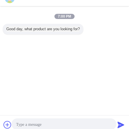
기타 소프트웨어
더 많은 것
7:00 PM
Good day, what product are you looking for?
OEM Microsoft
Suitable for ASUS
새로운 OEM 승리
USB3.0 
COA Windows 11
TUF RTX3080
7 직업적인 일본어
스템 소
Pro OEM 소매 상
O10G V2
버전은 32Bits x
32/64Bit
자 32 X 64 비트
GAMING LHR
64Bits 공장 온라인
직업적인 
gaming agent live
활성화 보장을 밀
라인 활성
broadcast
봉했습니다
사람 
언어를 바꾸십시오
Korean
홈
|
우리 에 관한 것
|
저희와 연락
|
사이트맵
|
Privacy Policy
탁상용 전망
Copyright © 2016 - 2026 Turing Group Limited.
All rights reserved.
잡담
견적 요청