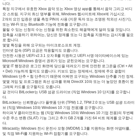
니다.
특정 지구에서 유효한 Xbox 음악 또는 Xbox 영상 app를 통해서 음악 그리고 비디
오 스트림. 지구의 최신 명부를 위해, Windows 웹사이트에 Xbox에 가십시오.
2개의 요인 입증은 생물 측정 PIN의 사용 (지문 독자 또는 조명된 적외선 사진기),
또는 Wi-Fi 또는 Bluetooth 기능에 전화를 요구합니다.
물릴 수 있는 신청의 수는 신청을 위한 최소한도 해결책에게 달려 있을 것입니다.
접촉을 사용하기 위하여는, 당신은 정제를 또는 다 접촉을 지원하는 감시자를 필요
로 합니다.
몇몇 특징을 위해 요구되는 마이크로소프트 계정.
인터넷 접속 (ISP) 요금은 적용할지도 모릅니다.
안전한 시동은 UEFI v2.3.1 오자 B를 지원하고 UEFI 서명 데이타베이스에 있는
Microsoft Windows 증명서 권위가 있는 굳힌모에는 요구합니다.
몇몇 IT 행정관은 로그인 화면에 당신을 데려오기 전에 안전한 로그온을 (Ctrl + Alt
+ Del) 가능하게 할지도 모릅니다. 키보드 없는 정제에서, 정제에 주요 결합이
Windows 단추 + 힘 단추이기 때문에 어쩌면 요구되는 Windows 단추를 가진 정제.
몇몇 게임 및 프로그램은 최선 성과를 위해 DirectX 10와 또는 더 높았던 호환이 된
그래픽 카드를 요구할지도 모릅니다.
갈 것이다 BitLocker는 USB 섬광 드라이브 (직업 Windows 10 단지)를 요구합니
다.
BitLocker는 신뢰했습니다 플랫폼 단위 (TPM) 1.2, TPM 2.0 또는 USB 섬광 드라이
브 (직업 Windows 10와 Windows 10 기업 전용)를 요구합니다.
하이퍼 V 클라이언트는 렘 (직업 Windows 10와 Windows 10 기업 전용)의 두번째
수준 주소 변환 (SLAT) 기능 그리고 추가 GB 2개를 가진 64 비트 체계를 요구합니
다.
Miracast는 Windows 전시 운전사 모형 (WDDM) 1.3를 지원하는 화면 어댑터를,
및 직접 Wi-Fi를 지원하는 Wi-Fi 접합기를 요구합니다.