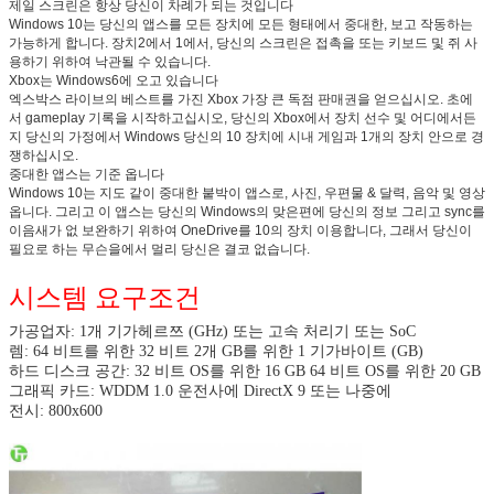
제일 스크린은 항상 당신이 차례가 되는 것입니다
Windows 10는 당신의 앱스를 모든 장치에 모든 형태에서 중대한, 보고 작동하는
가능하게 합니다. 장치2에서 1에서, 당신의 스크린은 접촉을 또는 키보드 및 쥐 사
용하기 위하여 낙관될 수 있습니다.
Xbox는 Windows6에 오고 있습니다
엑스박스 라이브의 베스트를 가진 Xbox 가장 큰 독점 판매권을 얻으십시오. 초에
서 gameplay 기록을 시작하고십시오, 당신의 Xbox에서 장치 선수 및 어디에서든
지 당신의 가정에서 Windows 당신의 10 장치에 시내 게임과 1개의 장치 안으로 경
쟁하십시오.
중대한 앱스는 기준 옵니다
Windows 10는 지도 같이 중대한 붙박이 앱스로, 사진, 우편물 & 달력, 음악 및 영상
옵니다. 그리고 이 앱스는 당신의 Windows의 맞은편에 당신의 정보 그리고 sync를
이음새가 없 보완하기 위하여 OneDrive를 10의 장치 이용합니다, 그래서 당신이
필요로 하는 무슨을에서 멀리 당신은 결코 없습니다.
시스템 요구조건
가공업자: 1개 기가헤르쯔 (GHz) 또는 고속 처리기 또는 SoC
렘: 64 비트를 위한 32 비트 2개 GB를 위한 1 기가바이트 (GB)
하드 디스크 공간: 32 비트 OS를 위한 16 GB 64 비트 OS를 위한 20 GB
그래픽 카드: WDDM 1.0 운전사에 DirectX 9 또는 나중에
전시: 800x600