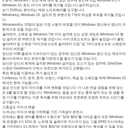
8 궁극, Windows 7 또는 매체 센터 및 있는 경우에 당신과 직업 Windows 8.1가
Windows 10, 윈도 미디어 센터를 제거될 것입니다 설치하십시오.
보기 DVDs는 분리되는 재생 소프트웨어를 요구합니다.
Windows는 Windows 10. 설치의 한 부분으로 7개의 탁상용 부속품 제거될 것입니
다.
Windows에는 10명의 일반 가정 사용자 유효할 것이 Windows 갱신에서 갱신이 자
동적으로 있을 것입니다.
솔리테어, 소해정 및 Windows 7에 미리 설치해 오는 심장 게임은 Windows 10 향
상 설치의 한 부분으로 제거될 것입니다. 마이크로소프트는 풀어 놓았습니다 불린
솔리테어 및 소해정 “마이크로소프트 솔리테어 수집” 및 “마이크로소프트 소해정의
우리의 버전을.”
당신은 USB 플로피 드라이브가 있는 경우에, 당신은 Windows 갱신 또는 제조자의
웹사이트에서 최신 운전사를 다운로드할 필요가 있을 것입니다.
당신은 당신의 체계에 설치된 Windows 살아있는 요소가 있는 경우에, OneDrive
신청은 OneDrive의 인박스 버전으로 제거되고 교환됩니다.
특정 특징을 이용하는 추가 필요조건
Cortana는 미국, 영국, 중국, 프랑스, 이탈리아, 독일 및 스페인을 위해 Windows 10
에서만 현재 가능합니다.
음성 인식은 장치 마이크를 거쳐 변화할 것입니다. 더 나은 연설 경험을 위해 당신
은 a를 필요로 할 것입니다: Windows는 얼굴 승인 또는 홍채 탐지 또는 창 생물 측
정 기구를 지원하는 지문 독자를 위해 여보세요 전문화한 조명한 적외선 사진기를
요구합니다.
고충실도 마이크 배열
드러내는 마이크 배열 기하학을 가진 기계설비 운전사
연속체는 활동 센터를 통해서 수동으로 “정제 형태”를 이따금 돌아 모든 Windows
에 유효합니다 10의 판. 노트북 및 슬레이트 지시자가 있는 그들 GPIO 지시자에는
를 가진2에서 1's 정제는 “정제 형태”에 자동적으로 들어가는 형성될 수 있을 것입