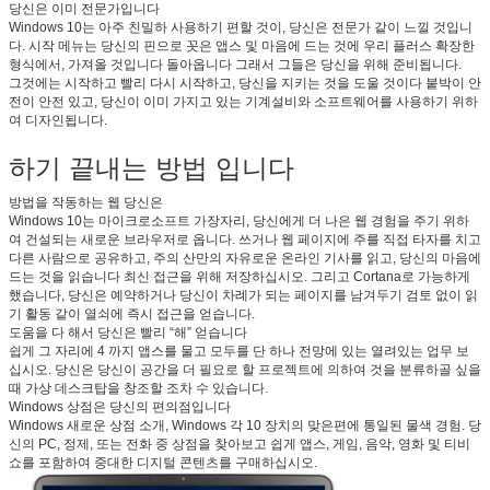
당신은 이미 전문가입니다
Windows 10는 아주 친밀하 사용하기 편할 것이, 당신은 전문가 같이 느낄 것입니
다. 시작 메뉴는 당신의 핀으로 꼿은 앱스 및 마음에 드는 것에 우리 플러스 확장한
형식에서, 가져올 것입니다 돌아옵니다 그래서 그들은 당신을 위해 준비됩니다.
그것에는 시작하고 빨리 다시 시작하고, 당신을 지키는 것을 도울 것이다 붙박이 안
전이 안전 있고, 당신이 이미 가지고 있는 기계설비와 소프트웨어를 사용하기 위하
여 디자인됩니다.
하기 끝내는 방법 입니다
방법을 작동하는 웹 당신은
Windows 10는 마이크로소프트 가장자리, 당신에게 더 나은 웹 경험을 주기 위하
여 건설되는 새로운 브라우저로 옵니다. 쓰거나 웹 페이지에 주를 직접 타자를 치고
다른 사람으로 공유하고, 주의 산만의 자유로운 온라인 기사를 읽고, 당신의 마음에
드는 것을 읽습니다 최신 접근을 위해 저장하십시오. 그리고 Cortana로 가능하게
했습니다, 당신은 예약하거나 당신이 차례가 되는 페이지를 남겨두기 검토 없이 읽
기 활동 같이 열쇠에 즉시 접근을 얻습니다.
도움을 다 해서 당신은 빨리 “해” 얻습니다
쉽게 그 자리에 4 까지 앱스를 물고 모두를 단 하나 전망에 있는 열려있는 업무 보
십시오. 당신은 당신이 공간을 더 필요로 할 프로젝트에 의하여 것을 분류하골 싶을
때 가상 데스크탑을 창조할 조차 수 있습니다.
Windows 상점은 당신의 편의점입니다
Windows 새로운 상점 소개, Windows 각 10 장치의 맞은편에 통일된 물색 경험. 당
신의 PC, 정제, 또는 전화 중 상점을 찾아보고 쉽게 앱스, 게임, 음악, 영화 및 티비
쇼를 포함하여 중대한 디지털 콘텐츠를 구매하십시오.