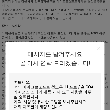
정되지 않다는 것을 체계 건축업자를 위한 마이크로소프트의 유통 협정은 주장합
니다.
“체계 건축업자”는 새로운 이용한 컴퓨터 시스템에 소프트웨어를 조립하거나, 재조
립하거나 설치하는 누군가입니다. OEM 소프트웨어를 위해, 당신의 소프트웨어는
비작업 하드드라이브가 이다 것과 같이 묶일 것입니다.
중요 고지사항:
1. 당신이 보고 있는 무엇에 확실한 창 면허 포장입니다. 제품 열쇠는, 100% 아무
문제 없이 활성화할 것입니다 결코 사용되지 않으며
2. 당신이 당신의 기계에 직업 Windows 10를 설치하지 않는 경우에 당신은 다운로
드를 공식적인 MS 웹사이트에서 매체 창조 공구 필요로 하고 Windows를 설치하
는 끝내는 체제 지시의 나머지를 따릅니다.
메시지를 남겨주세요
3. 당신이 이미 설치하는 경우에 당신의 기계에 직업 Windows 10는 다만 그것을
활성화할 필요가 있습니다:
곧 다시 연락 드리겠습니다!
출발 단추를 선정하고십시오, 그 후에 조정 > 갱신 & 안전 > 활성화를 선정하십시
오
Windows 10는 것을 만들기에 있는 당신의 파트너 일어납니다입니다. 재료를 다수
장치의 맞은편에 조차 끝내는 더 빠른 개시, 친구 그러나 확장한 시작 메뉴 및 중대
한 새로운 방법을 얻으십시오. 당신은 또한 온라인 활동을 위해, Cortana 플러스 건
설된 새로운 브라우저 같이 혁신적인 특징을, 당신의 일의 맞은편에 당신을 돕는 개
인 휴대용 정보 단말기 사랑할 것입니다.
당신의 마음에 드는 것에 순간 접근을 위한 친밀한 확장된 시작 메뉴
더 많은 것을 빠르고, 매끄러운 그리고 사용 당신은 이미 있는 무슨이의
당신의 자신의 디지털 방식으로 조수, Cortana, 당신이 것을 끝낼 것을 돕기 위하여
마이크로소프트 가장자리, 웹 일에게 당신의 방법을 하는 새로운 브라우저