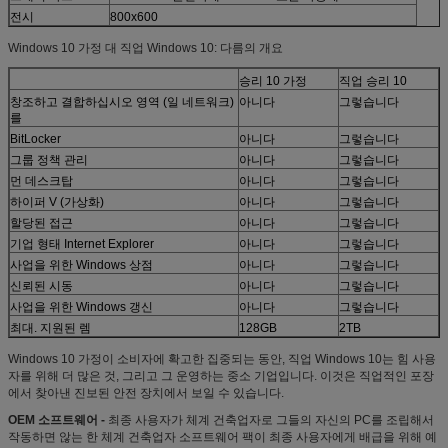
전시
800x600
Windows 10 가정 대 직업 Windows 10: 다름의 개요
승리 10 가정
직업 승리 10
창조하고 결합하십시오 영역 (일 네트워크)
아니다
그렇습니다
를
BitLocker
아니다
그렇습니다
그룹 정책 관리
아니다
그렇습니다
먼 데스크탑
아니다
그렇습니다
하이퍼 V (가상화)
아니다
그렇습니다
할당된 접근
아니다
그렇습니다
기업 형태 Internet Explorer
아니다
그렇습니다
사업을 위한 Windows 상점
아니다
그렇습니다
신뢰된 시동
아니다
그렇습니다
사업을 위한 Windows 갱신
아니다
그렇습니다
최대. 지원된 렘
128GB
2TB
Windows 10 가정이 소비자에 확고한 집중되는 동안, 직업 Windows 10는 힘 사용
자를 위해 더 많은 것, 그리고 그 운영하는 중소 기업입니다. 이것은 직업적인 포장
에서 찾아낸 진보된 안전 장치에서 보일 수 있습니다.
OEM 소프트웨어 -
최종 사용자가 체계 건축업자로 그들의 자신의 PC를 조립해서
작동하면 않는 한 체계 건축업자 소프트웨어 팩이 최종 사용자에게 배급을 위해 예