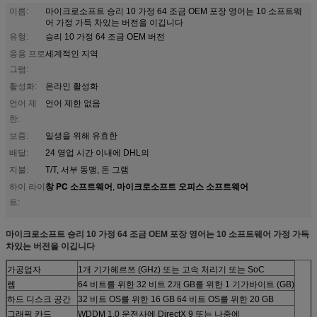
이름:
마이크로소프트 승리 10 가정 64 조금 OEM 포장 영어는 10 소프트웨
어 가정 가득 차있는 버전을 이깁니다
유형:
승리 10 가정 64 조금 OEM 버전
응용 프로
세계적인 지역
그램:
활성화:
온라인 활성화
언어 제
언어 제한 없음
한:
보증:
일생을 위해 유효한
배달:
24 영업 시간 이내에 DHL의
지불:
T/T, 서부 동맹, 돈 그램
창 PC 소프트웨어
마이크로소프트 오피스 소프트웨어
하이 라이
,
트:
마이크로소프트 승리 10 가정 64 조금 OEM 포장 영어는 10 소프트웨어 가정 가득
차있는 버전을 이깁니다
가공업자
1개 기가헤르쯔 (GHz) 또는 고속 처리기 또는 SoC
렘
64 비트를 위한 32 비트 2개 GB를 위한 1 기가바이트 (GB)
하드 디스크 공간
32 비트 OS를 위한 16 GB 64 비트 OS를 위한 20 GB
그래픽 카드
WDDM 1.0 운전사에 DirectX 9 또는 나중에