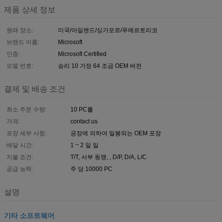
제품 상세 정보
원래 장소:
미국/아일랜드/싱가포르/푸에르토리코
브랜드 이름:
Microsoft
인증:
Microsoft Certified
모델 번호:
승리 10 가정 64 조금 OEM 버전
결제 및 배송 조건
최소 주문 수량:
10 PC를
가격:
contact us
포장 세부 사항:
공장에 의하여 밀봉되는 OEM 포장
배달 시간:
1 ~ 2 일 일
지불 조건:
T/T, 서부 동맹, , D/P, D/A, L/C
공급 능력:
주 당 10000 PC
설명
기타 소프트웨어