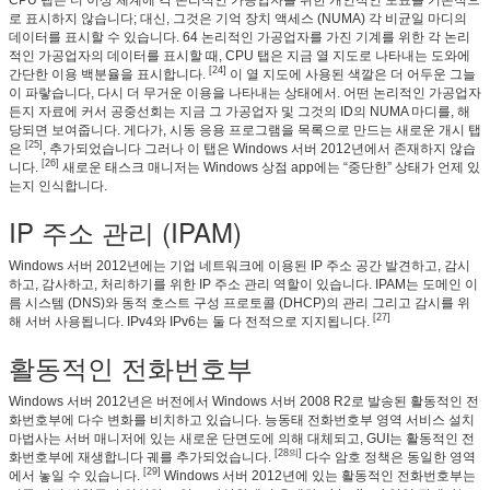
로 표시하지 않습니다; 대신, 그것은 기억 장치 액세스 (NUMA) 각 비균일 마디의
데이터를 표시할 수 있습니다. 64 논리적인 가공업자를 가진 기계를 위한 각 논리
적인 가공업자의 데이터를 표시할 때, CPU 탭은 지금 열 지도로 나타내는 도와에
[24]
간단한 이용 백분율을 표시합니다.
이 열 지도에 사용된 색깔은 더 어두운 그늘
이 파랗습니다, 다시 더 무거운 이용을 나타내는 상태에서. 어떤 논리적인 가공업자
든지 자료에 커서 공중선회는 지금 그 가공업자 및 그것의 ID의 NUMA 마디를, 해
당되면 보여줍니다. 게다가, 시동 응용 프로그램을 목록으로 만드는 새로운 개시 탭
[25]
은
, 추가되었습니다 그러나 이 탭은 Windows 서버 2012년에서 존재하지 않습
[26]
니다.
새로운 태스크 매니저는 Windows 상점 app에는 “중단한” 상태가 언제 있
는지 인식합니다.
IP 주소 관리 (IPAM)
Windows 서버 2012년에는 기업 네트워크에 이용된 IP 주소 공간 발견하고, 감시
하고, 감사하고, 처리하기를 위한 IP 주소 관리 역할이 있습니다. IPAM는 도메인 이
름 시스템 (DNS)와 동적 호스트 구성 프로토콜 (DHCP)의 관리 그리고 감시를 위
[27]
해 서버 사용됩니다. IPv4와 IPv6는 둘 다 전적으로 지지됩니다.
활동적인 전화번호부
Windows 서버 2012년은 버전에서 Windows 서버 2008 R2로 발송된 활동적인 전
화번호부에 다수 변화를 비치하고 있습니다. 능동태 전화번호부 영역 서비스 설치
마법사는 서버 매니저에 있는 새로운 단면도에 의해 대체되고, GUI는 활동적인 전
[28의]
화번호부에 재생합니다 궤를 추가되었습니다.
다수 암호 정책은 동일한 영역
[29]
에서 놓일 수 있습니다.
Windows 서버 2012년에 있는 활동적인 전화번호부는