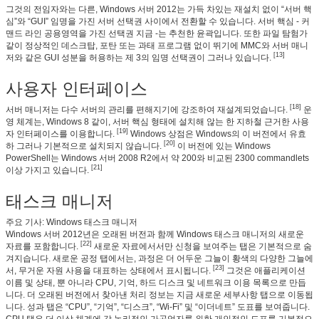
그것의 전임자와는 다른, Windows 서버 2012는 가득 차있는 재설치 없이 “서버 핵
심”와 “GUI” 임명을 가진 서버 선택권 사이에서 전환할 수 있습니다. 서버 핵심 - 커
맨드 라인 공용영역을 가진 선택권 지금 -는 추천한 윤곽입니다. 또한 파일 탐험가
같이 정상적인 데스크탑, 포탄 또는 과태 프로그램 없이 뛰기에 MMC와 서버 매니
[13]
저와 같은 GUI 성분을 허용하는 제 3의 임명 선택권이 그러나 있습니다.
사용자 인터페이스
[18]
서버 매니저는 다수 서버의 관리를 편해지기에 강조하여 재설계되었습니다.
운
영 체계는, Windows 8 같이, 서버 핵심 형태에 설치해 않는 한 지하철 근거한 사용
[19]
자 인터페이스를 이용합니다.
Windows 상점은 Windows의 이 버전에서 유효
[20]
하 그러나 기본적으로 설치되지 않습니다.
이 버전에 있는 Windows
PowerShell는 Windows 서버 2008 R2에서 약 200와 비교된 2300 commandlets
[21]
이상 가지고 있습니다.
태스크 매니저
주요 기사: Windows 태스크 매니저
Windows 서버 2012년은 오래된 버전과 함께 Windows 태스크 매니저의 새로운
[22]
자료를 포함합니다.
새로운 자료에서서만 신청을 보여주는 탭은 기본적으로 숨
겨지습니다. 새로운 공정 탭에서는, 과정은 더 어두운 그늘이 황색의 다양한 그늘에
[23]
서, 무거운 자원 사용을 대표하는 상태에서 표시됩니다.
그것은 애플리케이션
이름 및 상태, 뿐 아니라 CPU, 기억, 하드 디스크 및 네트워크 이용 목록으로 만듭
니다. 더 오래된 버전에서 찾아낸 처리 정보는 지금 새로운 세부사항 탭으로 이동됩
니다. 성과 탭은 “CPU”, “기억”, “디스크”, “Wi-Fi” 및 “이더네트” 도표를 보여줍니다.
CPU 탭은 더 이상 체계에 각 논리적인 가공업자를 위한 개인적인 도표를 기본적으