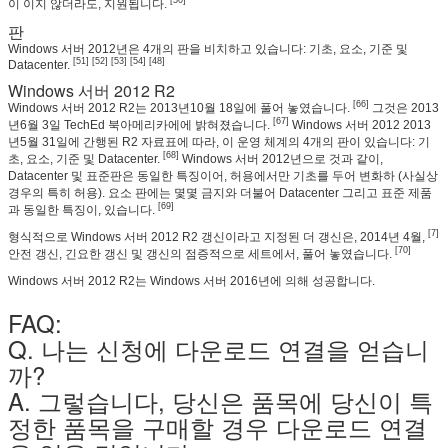
[50]
이 이지 않더라도, 지원됩니다.
판
Windows 서버 2012년은 4개의 판을 비치하고 있습니다: 기초, 요소, 기준 및
[51] [52] [53] [54] [48]
Datacenter.
Windows 서버 2012 R2
[66]
Windows 서버 2012 R2는 2013년10월 18일에 풀어 놓였습니다.
그것은 2013
[67]
년6월 3일 TechEd 북아메리카에에 밝혀졌습니다.
Windows 서버 2012 2013
년5월 31일에 간행된 R2 자료표에 따라, 이 운영 체계의 4개의 판이 있습니다: 기
[68]
초, 요소, 기준 및 Datacenter.
Windows 서버 2012년으로 것과 같이,
Datacenter 및 표준판은 동일한 특징이어, 허용에서만 기초를 두어 변화하 (사실상
경우의 특히 허용). 요소 판에는 몇몇 금지와 더불어 Datacenter 그리고 표준 제품
[69]
과 동일한 특징이, 있습니다.
[7]
형식적으로 Windows 서버 2012 R2 갱신이라고 지정된 더 갱신은, 2014년 4월,
[70]
안전 갱신, 긴요한 갱신 및 갱신의 점증적으로 세트에서, 풀어 놓였습니다.
Windows 서버 2012 R2는 Windows 서버 2016년에 의해 성공합니다.
FAQ:
Q. 나는 신청에 다운로드 연결을 얻습니
까?
A. 그렇습니다, 당신은 품목에 당신이 특
정한 품목을 구매할 경우 다운로드 연결