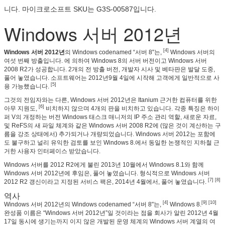
니다. 마이크로소프트 SKU는 G3S-00587입니다.
Windows 서버 2012년
[4]
Windows 서버 2012년
의 Windows codenamed “서버 8"는,
Windows 서버의
여섯 번째 방출입니다. 에 의하여 Windows 8의 서버 버전이고 Windows 서버
2008 R2가 성공합니다. 2개의 전 방출 버전, 개발자 시사 및 베타판은 발달 도중,
풀어 놓였습니다. 소프트웨어는 2012년9월 4일에 시작해 고객에게 일반적으로 사
[5]
용 가능했습니다.
그것의 전임자와는 다른, Windows 서버 2012년은 Itanium 근거한 컴퓨터를 위한
[6]
아무 지원도,
비치하지 않으며 4개의 판을 비치하고 있습니다. 각종 특징은 하이
퍼 V의 개정하는 버전 Windows 태스크 매니저의 IP 주소 관리 역할, 새로운 자료,
및 ReFS의 새 파일 체계와 같은 Windows 서버 2008 R2에 (많은 것이 계산하는 구
름을 강조 상태에서) 추가되거나 개량되었습니다. Windows 서버 2012는 포함에
도 불구하고 널리 유익한 검토를 보인 Windows 8.에서 동일한 논쟁적인 지하철 근
거한 사용자 인터페이스 받았습니다.
Windows 서버를 2012 R2에게 불린 2013년 10월에서 Windows 8.1와 함께
Windows 서버 2012년에 후임은, 풀어 놓였습니다. 형식적으로 Windows 서버
[7] [8]
2012 R2 갱신이라고 지정된 서비스 팩은, 2014년 4월에서, 풀어 놓였습니다.
역사
[4]
[9] [10]
Windows 서버 2012년의 Windows codenamed “서버 8"는,
Windows 8.
완성품 이름은 “Windows 서버 2012년”일 것이라는 점을 회사가 알린 2012년 4월
17일 동시에 생기는까지 이지 않은 개발된 운영 체계의 Windows 서버 계열의 여