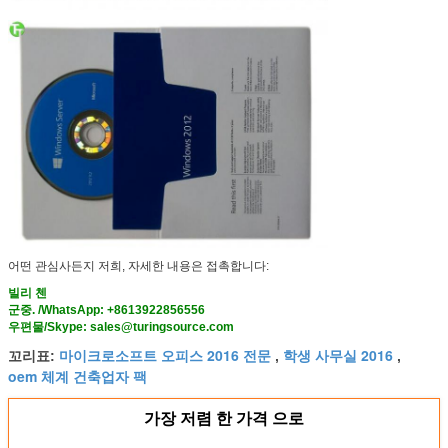
어떤 관심사든지 저희, 자세한 내용은 접촉합니다:
빌리 첸
군중. /WhatsApp: +8613922856556
우편물/Skype: sales@turingsource.com
마이크로소프트 오피스 2016 전문
학생 사무실 2016
꼬리표:
,
,
oem 체계 건축업자 팩
가장 저렴 한 가격 으로