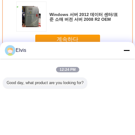
Windows 서버 2012 데이터 센터/표
준 소매 버전 서버 2008 R2 OEM
계속하다
Elvis
기타 소프트웨어
더 많은 것
12:24 PM
Good day, what product are you looking for?
OEM Microsoft
Suitable for ASUS
새로운 OEM 승리
USB3.0 
COA Windows 11
TUF RTX3080
7 직업적인 일본어
스템 소
Pro OEM 소매 상
O10G V2
버전은 32Bits x
32/64Bit
자 32 X 64 비트
GAMING LHR
64Bits 공장 온라인
직업적인 
gaming agent live
활성화 보장을 밀
라인 활성
broadcast
봉했습니다
사람 
언어를 바꾸십시오
Korean