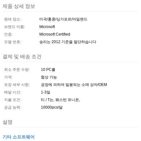
제품 상세 정보
원래 장소:
미국/홍콩/싱가포르/아일랜드
브랜드 이름:
Microsoft
인증:
Microsoft Certified
모델 번호:
승리는 2012 기준을 절단하습니다
결제 및 배송 조건
최소 주문 수량:
10 PC를
가격:
협상 가능
포장 세부 사항:
공장에 의하여 밀봉되는 소매 상자/OEM
배달 시간:
1-3일
지불 조건:
티 / T는, 웨스턴 유니온,
공급 능력:
10000pcs/달
설명
기타 소프트웨어