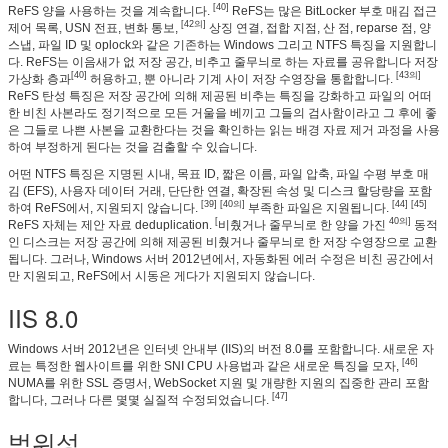
[40]
ReFS 양을 사용하는 것을 계속합니다.
ReFS는 많은 BitLocker 부호 매김 접근
[42의]
제어 목록, USN 전표, 변화 통보,
상징 연결, 접합 지점, 산 점, reparse 점, 양
스냅, 파일 ID 및 oplock와 같은 기존하는 Windows 그리고 NTFS 특징을 지원합니
다. ReFS는 이음새가 없 저장 공간, 비추고 줄무늬로 하는 자료를 공유합니다 저장
[40]
[43의]
가상화 층과
허용하고, 뿐 아니라 기계 사이 저장 수영장을 통합합니다.
ReFS 탄성 특징은 저장 공간에 의해 제공된 비추는 특징을 강화하고 파일의 어떠
한 비친 사본라도 정기적으로 모든 거울을 베끼고 그들의 검사함이라고 그 후에 좋
은 그들로 나쁜 사본을 교환한다는 것을 확인하는 읽는 배경 자료 제거 과정을 사용
하여 부정하게 된다는 것을 검출할 수 있습니다.
어떤 NTFS 특징은 지명된 시내, 목표 ID, 짧은 이름, 파일 압축, 파일 수평 부호 매
김 (EFS), 사용자 데이터 거래, 단단한 연결, 확장된 속성 및 디스크 할당량을 포함
[39] [40의]
[44] [45]
하여 ReFS에서, 지원되지 않습니다.
부족한 파일은 지원됩니다.
[
40의]
ReFS 자체는 제안 자료 deduplication.
비췄거나 줄무늬로 한 양을 가진
동적
인 디스크는 저장 공간에 의해 제공된 비췄거나 줄무늬로 한 저장 수영장으로 교환
됩니다. 그러나, Windows 서버 2012년에서, 자동화된 에러 수정은 비친 공간에서
만 지원되고, ReFS에서 시동은 게다가 지원되지 않습니다.
IIS 8.0
Windows 서버 2012년은 인터넷 안내부 (IIS)의 버전 8.0를 포함합니다. 새로운 자
[46]
료는 특정한 웹사이트를 위한 SNI CPU 사용법과 같은 새로운 특징을 모자,
NUMA를 위한 SSL 증명서, WebSocket 지원 및 개량한 지원의 집중한 관리 포함
[47]
합니다, 그러나 다른 몇몇 실질적 수정되었습니다.
범위성