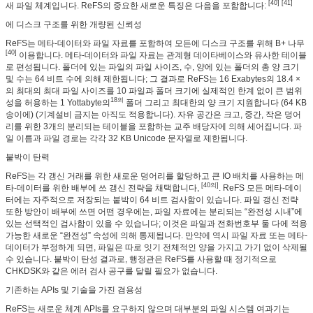
[40] [41]
새 파일 체계입니다. ReFS의 중요한 새로운 특징은 다음을 포함합니다:
에 디스크 구조를 위한 개량된 신뢰성
ReFS는 메타-데이터와 파일 자료를 포함하여 모든에 디스크 구조를 위해 B+ 나무
[40]
이용합니다. 메타-데이터와 파일 자료는 관계형 데이타베이스와 유사한 테이블
로 편성됩니다. 폴더에 있는 파일의 파일 사이즈, 수, 양에 있는 폴더의 총 양 크기
및 수는 64 비트 수에 의해 제한됩니다; 그 결과로 ReFS는 16 Exabytes의 18.4 ×
의 최대의 최대 파일 사이즈를 10 파일과 폴더 크기에 실제적인 한계 없이 큰 범위
18의
성을 허용하는 1 Yottabyte의
폴더 그리고 최대한의 양 크기 지원합니다 (64 KB
송이에) (기계설비 금지는 아직도 적용합니다). 자유 공간은 크고, 중간, 작은 덩어
리를 위한 3개의 분리되는 테이블을 포함하는 교주 배당자에 의해 세어집니다. 파
일 이름과 파일 경로는 각각 32 KB Unicode 문자열로 제한됩니다.
붙박이 탄력
ReFS는 각 갱신 거래를 위한 새로운 덩어리를 할당하고 큰 IO 배치를 사용하는 메
[40의]
타-데이터를 위한 배부에 쓰 갱신 전략을 채택합니다,
. ReFS 모든 메타-데이
제출
터에는 자주적으로 저장되는 붙박이 64 비트 검사함이 있습니다. 파일 갱신 전략
또한 방안이 배부에 쓰면 어떤 경우에는, 파일 자료에는 분리되는 “완전성 시내”에
있는 선택적인 검사함이 있을 수 있습니다; 이것은 파일과 전화번호부 둘 다에 적용
가능한 새로운 “완전성” 속성에 의해 통제됩니다. 만약에 역시 파일 자료 또는 메타-
데이터가 부정하게 되면, 파일은 따로 잇기 전체적인 양을 가지고 가기 없이 삭제될
수 있습니다. 붙박이 탄성 결과로, 행정관은 ReFS를 사용할 때 정기적으로
CHKDSK와 같은 에러 검사 공구를 달릴 필요가 없습니다.
기존하는 APIs 및 기술을 가진 겸용성
ReFS는 새로운 체계 APIs를 요구하지 않으며 대부분의 파일 시스템 여과기는