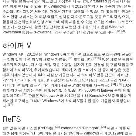
지금 어떤 변화든지 인식하고 있고 가상화에서 유래하, virtualized 영역 관제사는
안전하게 복제될 수 있습니다. Windows 서버 2012에 영역 기능 수준의 향상은 단
순화됩니다; 그것은 서버 매니저에서 완전히 실행될 수 있습니다. 활동적인 전화번
호부 연맹 서비스는 더 이상 역할로 설치될 때 다운로드될 것을 요구되지 않으며,
활동적인 전화번호부 연맹 서비스에 의해 사용될 수 있는 요구는 Kerberos 토큰으
로 소개되었습니다. 활동적인 전화번호부 행정 센터에 의해 사용된 Windows
[30] [31]
Powershell 명령은 “Powershell 역사 구경꾼”에서 전망될 수 있습니다.
하이퍼 V
Windows 서버 2012년은, Windows 8과 함께 마이크로소프트 구조 사건에 선물되
[32]
[33의]
는 것과 같이, 하이퍼 V의 새로운 자료를,
포함합니다.
많은 새로운 특징은
네트워크 가상화, 다 차용, 저장 자원 수영장, 십자가 전제 연결성 및 구름 백업을 포
함하여 하이퍼 V에, 추가되었습니다. 게다가, 자원 소비에 이전 금지의 많은 것은
매우 해제되었습니다. 64의 사실상 가공업자까지 하이퍼 V 깡통 접근의 이 버전,
기억의 1 까지 테라바이트, 및 사실상 하드 디스크 당 사실상 디스크 공간의 64 까
[34] [35]
지 테라바이트에 있는 각 가상 기계 (새로운 .vhdx 체재를 사용하는).
1024
의 까지 가상 기계는 주인 당 활동적일 수 있습니다, 8000까지 failover 송이 당 활
[36]
동적이고다.
판금은 Windows 서버 2012년을 위해 RemoteFX 보충 역할을 위
해서만 요구되는 그러나, Windows 8에 하이퍼 V를 위한 필수 가공업자 특징입니
메시지를 남겨주세요
[37]
다.
곧 다시 연락 드리겠습니다!
ReFS
[38]
[39]
탄력있는 파일 시스템 (ReFS)는,
codenamed “Protogon”,
파일 서버를 위
해 처음에 예정된 NTFS에 어떤 면에서는 향상하는 Windows 서버 2012년에 있는