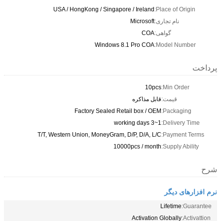
USA / HongKong / Singapore / Ireland
Place of Origin:
نام تجاری:
Microsoft
گواهی:
COA
Windows 8.1 Pro COA
Model Number:
پرداخت
10pcs
Min Order:
قیمت:
قابل مذاکره
Factory Sealed Retail box / OEM
Packaging:
1~3 working days
Delivery Time:
T/T, Western Union, MoneyGram, D/P, D/A, L/C
Payment Terms:
10000pcs / month
Supply Ability:
شرح
نرم افزارهای دیگر
Lifetime
Guarantee:
Activation Globally
Activattion: